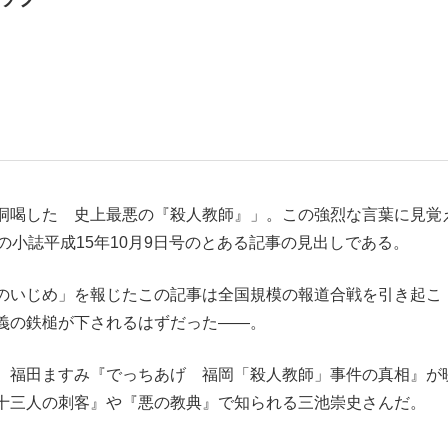
観る将棋、読
”の真実 選手が明かす...
「敗因分析は一切聞かれなか
恫喝した 史上最悪の『殺人教師』」。この強烈な言葉に見覚
の小誌平成15年10月9日号のとある記事の見出しである。
のいじめ」を報じたこの記事は全国規模の報道合戦を引き起こ
義の鉄槌が下されるはずだった――。
、福田ますみ『でっちあげ 福岡「殺人教師」事件の真相』が
十三人の刺客』や『悪の教典』で知られる三池崇史さんだ。
の国から』倉本聰氏（91...