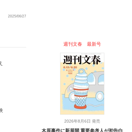
2025/06/27
む将棋
週刊文春 最新号
った」侍ジャパン選手が証言した“NPB聞...
え
映
2026年8月6日 発売
木原事件に新展開 重要参考人が初告白