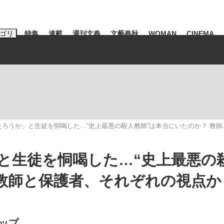
ゴリ
特集
連載
週刊文春
文藝春秋
WOMAN
CINEMA
キーワード入力
ス
エンタメ
ライフ
ビジネス
ーワードタグ一覧
山凌輝
#高市早苗
#後藤真希
#森岡毅
#城彰二
#内田有紀
ろうか」と生徒を恫喝した…“史上最悪の殺人教師”は本当にいたのか？ 教師
#亀和田武
と生徒を恫喝した…“史上最悪の
 教師と保護者、それぞれの視点か
み会、JIN→伊豆の...
「90%は失敗する。でも…」
日本生まれの
ップ