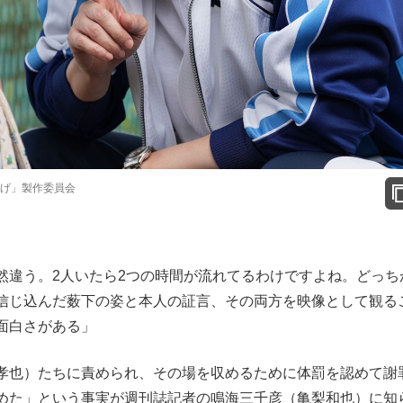
ちあげ」製作委員会
然違う。2人いたら2つの時間が流れてるわけですよね。どっち
信じ込んだ薮下の姿と本人の証言、その両方を映像として観る
面白さがある」
孝也）たちに責められ、その場を収めるために体罰を認めて謝
めた」という事実が週刊誌記者の鳴海三千彦（亀梨和也）に知