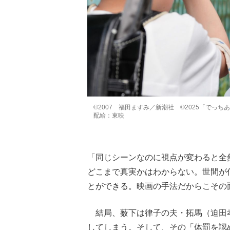
©2007 福田ますみ／新潮社 ©2025「でっ
配給：東映
「同じシーンなのに視点が変わると全
どこまで真実かはわからない。世間が
とができる。映画の手法だからこその
結局、薮下は律子の夫・拓馬（迫田
してしまう。そして、その「体罰を認