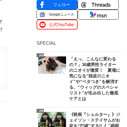
フォロー
Googleニュース
そ
公式YouTube
け
SPECIAL
PR
「えっ、こんなに変わる
に
の？」36歳男性ライター
のニオイが激変！ 夏場に
気になる“頭皮のニオ
イ”や“ベタつき”を解消す
る、“ウィッグのスペシャ
リスト”が生み出した徹底
ケアとは
PR
《映画『シェルター』》ジ
ェイソン・ステイサムがお
盆を“打破”する!!《「眠眠