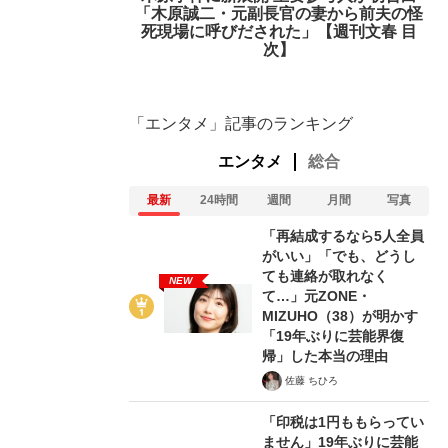
「木原誠二・元副長官の妻から前夫の怪
死現場に呼びだされた」【週刊文春 目
次】
「エンタメ」記事のランキング
エンタメ
総合
最新
24時間
週間
月間
写真
「再結成するなら5人全員
がいい」「でも、どうし
ても連絡が取れなく
NEW
て…」元ZONE・
MIZUHO（38）が明かす
「19年ぶりに芸能界復
帰」した本当の理由
佐藤 ちひろ
「印税は1円ももらってい
ません」19年ぶりに芸能