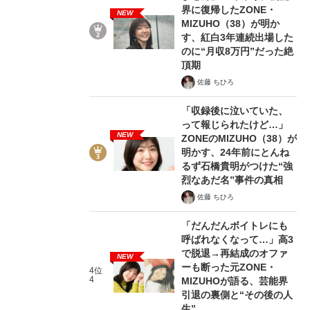
界に復帰したZONE・
NEW
MIZUHO（38）が明か
す、紅白3年連続出場した
のに“月収8万円”だった絶
頂期
佐藤 ちひろ
「収録後に泣いていた、
って報じられたけど…」
NEW
ZONEのMIZUHO（38）が
明かす、24年前にとんね
るず石橋貴明がつけた“強
烈なあだ名”事件の真相
佐藤 ちひろ
「だんだんボイトレにも
呼ばれなくなって…」高3
で脱退→再結成のオファ
NEW
ーも断った元ZONE・
4位
4
MIZUHOが語る、芸能界
引退の裏側と“その後の人
生”