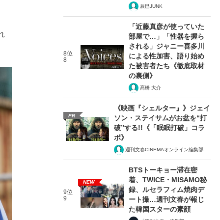
辰巳JUNK
「近藤真彦が使っていた
れ
部屋で…」「性器を握ら
される」ジャニー喜多川
8位
による性加害、語り始め
8
た被害者たち《徹底取材
の裏側》
髙橋 大介
《映画『シェルター』》ジェイ
PR
ソン・ステイサムがお盆を“打
破”する!!《「眠眠打破」コラ
ボ》
週刊文春CINEMAオンライン編集部
BTSトーキョー滞在密
着、TWICE・MISAMO秘
NEW
録、ルセラフィム焼肉デ
9位
9
ート撮…週刊文春が報じ
た韓国スターの素顔