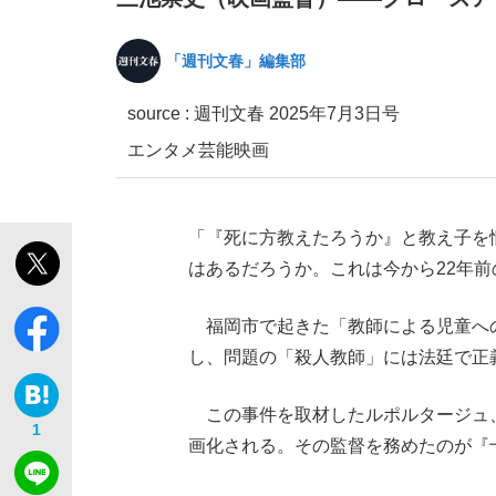
「週刊文春」編集部
source :
週刊文春 2025年7月3日号
エンタメ
芸能
映画
「最悪の空気のまま解散」WBC日本代表“敗戦
私のあのとき、私のいま
「『死に方教えたろうか』と教え子を
はあるだろうか。これは今から22年前
福岡市で起きた「教師による児童へ
し、問題の「殺人教師」には法廷で正
この事件を取材したルポルタージュ
1
画化される。その監督を務めたのが『
「クマが悪者扱いされているのが悲しい」『北
キングの誕生を、目撃せよ。