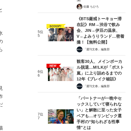
佐藤 ちひろ
と
《BTS厳戒トーキョー滞
在記》RM→渋谷で飲み
SCOOP!
会、JIN→伊豆の温泉、
5位
氷
5
V→よみうりランド…密着
の
撮！【無料公開】
ら
「週刊文春」編集部
観客30人、メインボーカ
NEW
ル脱退…M!LKが「ポスト
6位
嵐」に上り詰めるまでの
6
12年《ブレイク秘話》
「週刊文春」編集部
見
作
「パートナーが一晩中セ
ックスしていて寝られな
だ
い」と解散に至った女子
7位
ペアも…オリンピック選
7
手村の“知られざる性事
情”とは
描