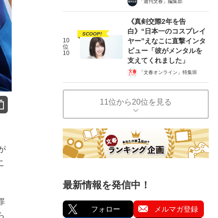
「週刊文春」編集部
《真剣交際2年を告
白》“日本一のコスプレイ
SCOOP!
10
ヤー”えなこに直撃インタ
位
ビュー「彼がメンタルを
10
支えてくれました」
「文春オンライン」特集班
11位から20位を見る
が
こ
最新情報を発信中！
罪
フォロー
メルマガ登録
ら