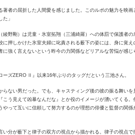
る著者の屈折した人間愛を感じました。このルポの魅力を映画
した」
（綾野剛）は児童・氷室拓翔（三浦綺羅）への体罰で保護者の
校に押しかけた氷室夫婦に叱責される薮下の姿には、身に覚え
者に強く言えないという昨今の力関係などリアルな苦悩が感じ
ズZERO Ⅱ』以来16年ぶりのタッグだという三池さん。
からない男だった。でも、キャスティング後の彼の振る舞いを
『こう見えて凶暴なんだな』とか役のイメージが湧いてくる。
うやって互いに信頼して努力するのが理想の俳優と監督の関係
言い分が薮下と律子の双方の視点から描かれる。律子の視点で