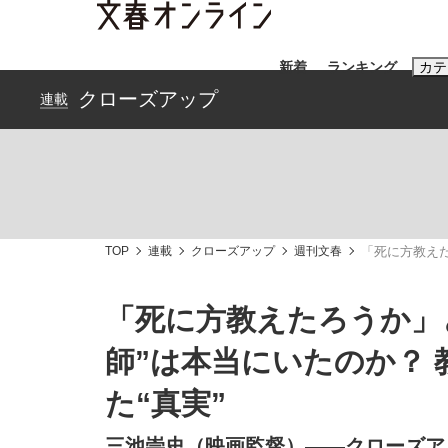
新着
ランキング
カテ
クローズアップ
連載
スクープ
ニュー
おすすめのキ
#藤田晋
#三
TOP
連載
クローズアップ
週刊文春
「死に方教えた
#玉木雄一郎
「死に方教えたろうか」
師”は本当にいたのか？
《BTS厳戒トーキョー滞在記》RM→渋谷で飲
終戦から81年
た“真実”
三池崇史（映画監督）――クローズア