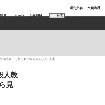
週刊文春
文藝春秋
読書
コミック
文春野球
検索
電子版
PLUS
インタビュー
読書
#松田聖子
と保護者、それぞれの視点から見た“真実”
殺人教
ら見
本田圭佑が初めて明かした日本代表監督に...
K-POPアイドルたち