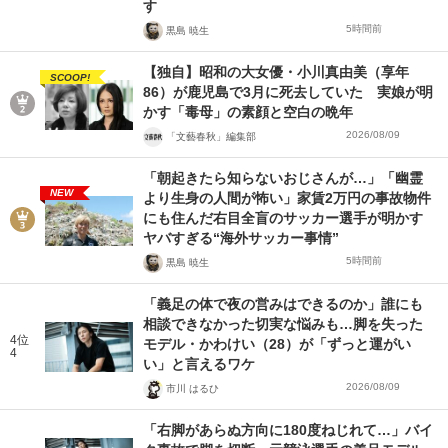
す
5時間前
黒島 暁生
【独自】昭和の大女優・小川真由美（享年
SCOOP!
86）が鹿児島で3月に死去していた 実娘が明
かす「毒母」の素顔と空白の晩年
2026/08/09
「文藝春秋」編集部
「朝起きたら知らないおじさんが…」「幽霊
NEW
より生身の人間が怖い」家賃2万円の事故物件
にも住んだ右目全盲のサッカー選手が明かす
ヤバすぎる“海外サッカー事情”
5時間前
黒島 暁生
「義足の体で夜の営みはできるのか」誰にも
相談できなかった切実な悩みも…脚を失った
4位
モデル・かわけい（28）が「ずっと運がい
4
い」と言えるワケ
2026/08/09
市川 はるひ
「右脚があらぬ方向に180度ねじれて…」バイ