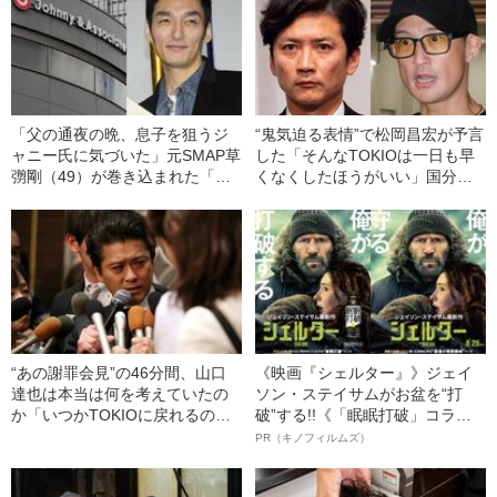
「父の通夜の晩、息子を狙うジ
“鬼気迫る表情”で松岡昌宏が予言
ャニー氏に気づいた」元SMAP草
した「そんなTOKIOは一日も早
彅剛（49）が巻き込まれた「ジ
くなくしたほうがいい」国分太
ャニーズ性加害問題」の“数奇な
一は“おびえたような目”で…
因縁”
TOKIO解散→「奈落の底」発言
に“隠された真意”とは
“あの謝罪会見”の46分間、山口
《映画『シェルター』》ジェイ
達也は本当は何を考えていたの
ソン・ステイサムがお盆を“打
か「いつかTOKIOに戻れるので
破”する!!《「眠眠打破」コラ
は」という気持ちが露わになっ
ボ》
PR（キノフィルムズ）
た“決定的な仕草”とは