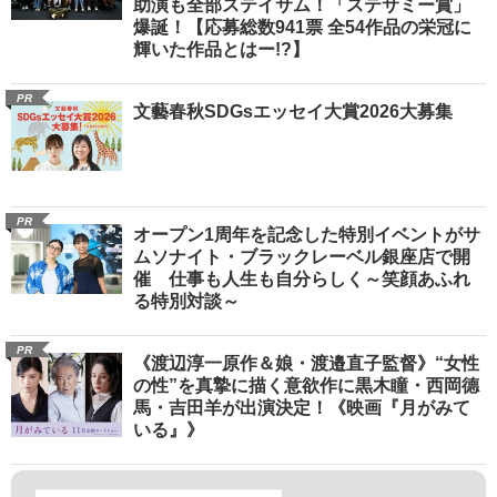
助演も全部ステイサム！「ステサミー賞」
爆誕！【応募総数941票 全54作品の栄冠に
輝いた作品とはー!?】
PR
文藝春秋SDGsエッセイ大賞2026大募集
PR
オープン1周年を記念した特別イベントがサ
ムソナイト・ブラックレーベル銀座店で開
催 仕事も人生も自分らしく～笑顔あふれ
る特別対談～
PR
《渡辺淳一原作＆娘・渡邉直子監督》“女性
の性”を真摯に描く意欲作に黒木瞳・西岡德
馬・吉田羊が出演決定！《映画『月がみて
いる』》