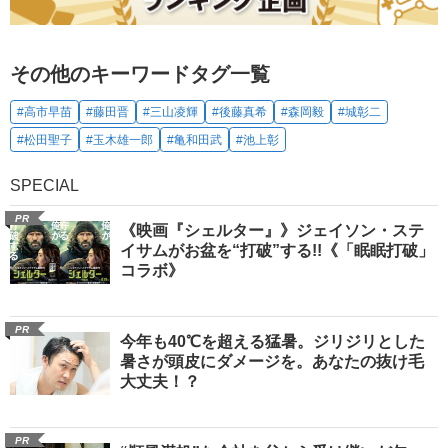
その他のキーワードタグ一覧
#高市早苗
#藤田晋
#三山凌輝
#後藤真希
#森岡毅
#城彰二
#松田聖子
#玉木雄一郎
#亀和田武
#池上彰
SPECIAL
PR
《映画『シェルター』》ジェイソン・ステ
イサムがお盆を“打破”する!!《「眠眠打破」
コラボ》
PR
今年も40℃を超える猛暑。ジリジリとした
暑さが頭皮にダメージを。あなたの抜け毛
大丈夫！？
PR