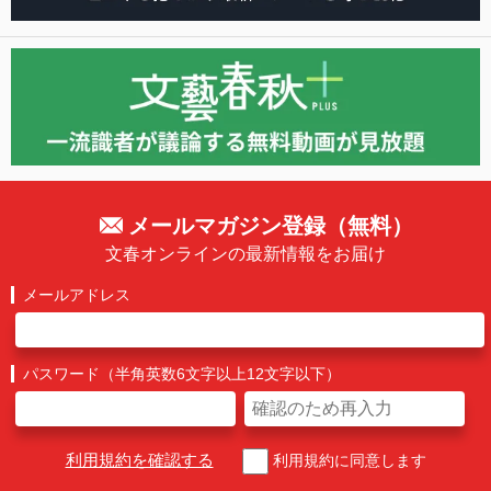
メールマガジン登録（無料）
文春オンラインの最新情報をお届け
メールアドレス
パスワード（半角英数6文字以上12文字以下）
利用規約を確認する
利用規約に同意します