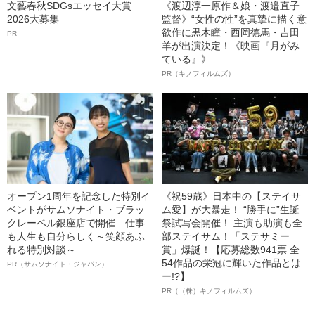
文藝春秋SDGsエッセイ大賞
《渡辺淳一原作＆娘・渡邉直子
2026大募集
監督》“女性の性”を真摯に描く意
欲作に黒木瞳・西岡德馬・吉田
PR
羊が出演決定！《映画『月がみ
ている』》
PR（キノフィルムズ）
オープン1周年を記念した特別イ
《祝59歳》日本中の【ステイサ
ベントがサムソナイト・ブラッ
ム愛】が大暴走！ “勝手に”生誕
クレーベル銀座店で開催 仕事
祭試写会開催！ 主演も助演も全
も人生も自分らしく～笑顔あふ
部ステイサム！「ステサミー
れる特別対談～
賞」爆誕！【応募総数941票 全
54作品の栄冠に輝いた作品とは
PR（サムソナイト・ジャパン）
ー!?】
PR（（株）キノフィルムズ）