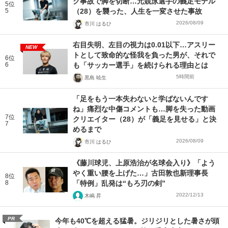
ク事故で脚を切断…元競泳選手の義足モデル
5位
5
（28）を襲った、人生を一変させた事故
2026/08/09
市川 はるひ
右目失明、左目の視力は0.01以下…アスリー
NEW
トとして致命的な怪我を負った男が、それで
6位
6
も「サッカー選手」を続けられる理由とは
5時間前
黒島 暁生
「足をもう一本失わないと学ばないんです
ね」痛烈な中傷コメントも…脚を失った動画
7位
クリエイター（28）が「義足を見せる」と決
7
めるまで
2026/08/09
市川 はるひ
《藤川球児、上原浩治が名球会入り》「よう
やく重い腰を上げた…」古田敦也新理事長
8位
8
「特例」乱発は“もろ刃の剣”
2022/12/13
木嶋 昇
PR
今年も40℃を超える猛暑。ジリジリとした暑さが頭