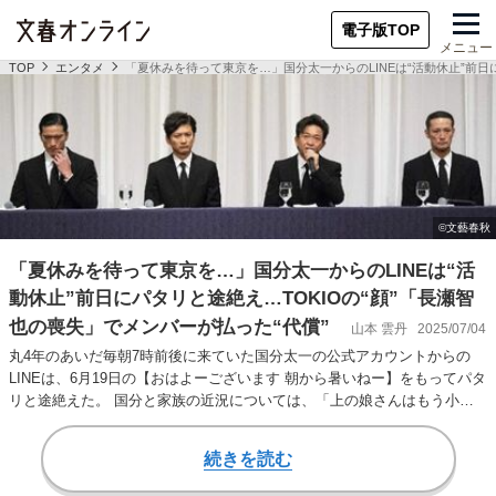
電子版TOP
メニュー
TOP
エンタメ
「夏休みを待って東京を…」国分太一からのLINEは“活動休止”前日
「夏休みを待って東京を…」国分太一からのLINEは“活
動休止”前日にパタリと途絶え…TOKIOの“顔”「長瀬智
也の喪失」でメンバーが払った“代償”
山本 雲丹
2025/07/04
丸4年のあいだ毎朝7時前後に来ていた国分太一の公式アカウントからの
LINEは、6月19日の【おはよーございます 朝から暑いねー】をもってパタ
リと途絶えた。 国分と家族の近況については、「上の娘さんはもう小学
生でニュ…
続きを読む