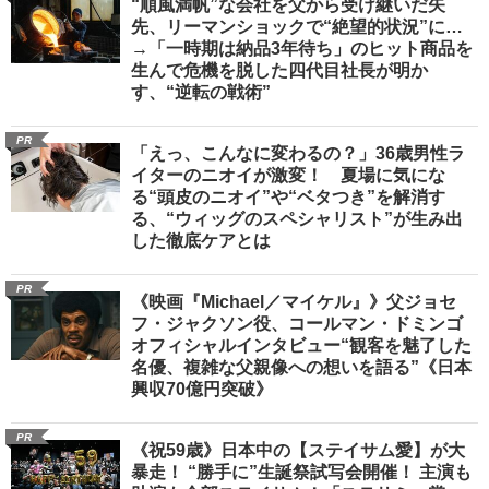
“順風満帆”な会社を父から受け継いだ矢
先、リーマンショックで“絶望的状況”に…
→「一時期は納品3年待ち」のヒット商品を
生んで危機を脱した四代目社長が明か
す、“逆転の戦術”
PR
「えっ、こんなに変わるの？」36歳男性ラ
イターのニオイが激変！ 夏場に気にな
る“頭皮のニオイ”や“ベタつき”を解消す
る、“ウィッグのスペシャリスト”が生み出
した徹底ケアとは
PR
《映画『Michael／マイケル』》父ジョセ
フ・ジャクソン役、コールマン・ドミンゴ
オフィシャルインタビュー“観客を魅了した
名優、複雑な父親像への想いを語る”《日本
興収70億円突破》
PR
《祝59歳》日本中の【ステイサム愛】が大
暴走！ “勝手に”生誕祭試写会開催！ 主演も