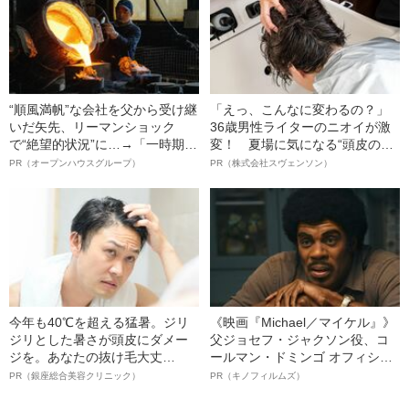
“順風満帆”な会社を父から受け継
「えっ、こんなに変わるの？」
いだ矢先、リーマンショック
36歳男性ライターのニオイが激
で“絶望的状況”に…→「一時期は
変！ 夏場に気になる“頭皮のニ
納品3年待ち」のヒット商品を生
オイ”や“ベタつき”を解消す
PR（オープンハウスグループ）
PR（株式会社スヴェンソン）
んで危機を脱した四代目社長が
る、“ウィッグのスペシャリス
明かす、“逆転の戦術”
ト”が生み出した徹底ケアとは
今年も40℃を超える猛暑。ジリ
《映画『Michael／マイケル』》
ジリとした暑さが頭皮にダメー
父ジョセフ・ジャクソン役、コ
ジを。あなたの抜け毛大丈
ールマン・ドミンゴ オフィシャ
夫！？
ルインタビュー“観客を魅了した
PR（銀座総合美容クリニック）
PR（キノフィルムズ）
名優、複雑な父親像への想いを