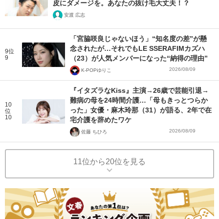
皮にダメージを。あなたの抜け毛大丈夫！？
安渡 広志
「宮脇咲良じゃないほう」“知名度の差”が懸
念されたが…それでもLE SSERAFIMカズハ
9位
9
（23）が人気メンバーになった“納得の理由”
2026/08/09
K-POPゆりこ
『イタズラなKiss』主演→26歳で芸能引退→
難病の母を24時間介護…「母もきっとつらか
10
った」女優・麻木玲那（31）が語る、2年で在
位
10
宅介護を辞めたワケ
2026/08/09
佐藤 ちひろ
11位から20位を見る