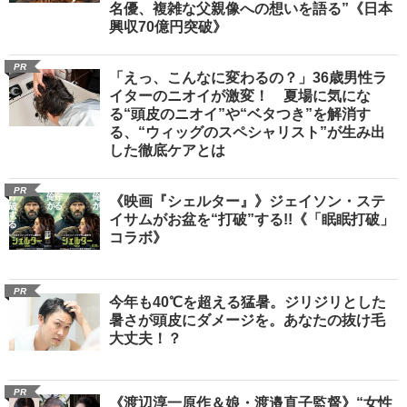
名優、複雑な父親像への想いを語る”《日本
興収70億円突破》
PR
「えっ、こんなに変わるの？」36歳男性ラ
イターのニオイが激変！ 夏場に気にな
る“頭皮のニオイ”や“ベタつき”を解消す
る、“ウィッグのスペシャリスト”が生み出
した徹底ケアとは
PR
《映画『シェルター』》ジェイソン・ステ
イサムがお盆を“打破”する!!《「眠眠打破」
コラボ》
PR
今年も40℃を超える猛暑。ジリジリとした
暑さが頭皮にダメージを。あなたの抜け毛
大丈夫！？
PR
《渡辺淳一原作＆娘・渡邉直子監督》“女性