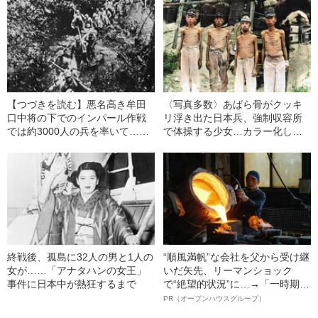
【つづきを読む】悪名高き牟田
〈写真多数〉あばら骨がクッキ
口中将の下でのインパール作戦
リ浮き出た日本兵、強制収容所
では約3000人の兵を率いて…ノ
で体操する少女…カラー化した
モンハン事件でも活躍した“一番
写真で振り返る“戦時下のリアル”
尊敬できる”指揮官
終戦後、孤島に32人の男と1人の
“順風満帆”な会社を父から受け継
女が……「アナタハンの女王」
いだ矢先、リーマンショック
事件に日本中が熱狂するまで
で“絶望的状況”に…→「一時期は
納品3年待ち」のヒット商品を生
PR（オープンハウスグループ）
んで危機を脱した四代目社長が