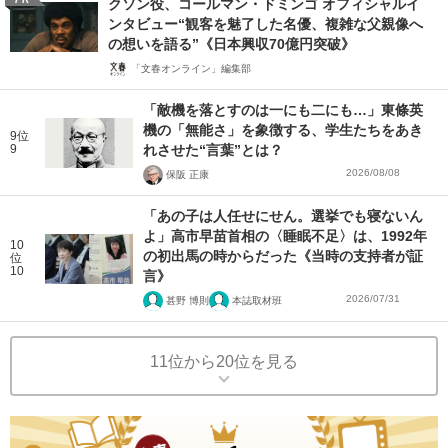
クソン役、コールマン・ドミンゴ オフィシャルイ
ンタビュー“観客を魅了した名優、複雑な父親像へ
の想いを語る”《日本興収70億円突破》
「文春オンライン」編集部
「敵機を落とすのは一にも二にも…」東條英
機の「無能さ」を象徴する、学生たちをあき
9位
9
れさせた“言葉”とは？
2026/08/08
保阪 正康
「あの子は人任せにせん。選挙でも寝ないん
よ」高市早苗首相の〈睡眠不足〉は、1992年
10
の初出馬の時からだった《当時の支持者が証
位
10
言》
2026/07/31
甚野 博則
本誌取材班
11位から20位を見る