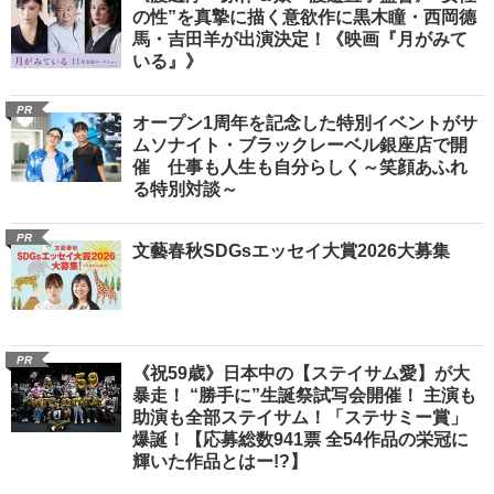
の性”を真摯に描く意欲作に黒木瞳・西岡德
馬・吉田羊が出演決定！《映画『月がみて
いる』》
PR
オープン1周年を記念した特別イベントがサ
ムソナイト・ブラックレーベル銀座店で開
催 仕事も人生も自分らしく～笑顔あふれ
る特別対談～
PR
文藝春秋SDGsエッセイ大賞2026大募集
PR
《祝59歳》日本中の【ステイサム愛】が大
暴走！ “勝手に”生誕祭試写会開催！ 主演も
助演も全部ステイサム！「ステサミー賞」
爆誕！【応募総数941票 全54作品の栄冠に
輝いた作品とはー!?】