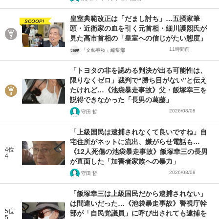
皇室典範改正は「だまし討ち」…五摂家筆
SCOOP!
頭・近衛家の血を引く元首相・細川護熙氏が
見た高市首相の「皇室への信じがたい態度」
11時間前
「文藝春秋」編集部
「トヨタの非を認める判決が出る可能性は、
限りなくゼロ」裁判で“勝ち目がない”と伝え
たけれど…《池袋暴走事故》父・飯塚幸三を
説得できなかった「長男の葛藤」
2026/08/08
守田 哲
「上級国民は逮捕されなくて良いですね」自
宅住所がネットに流出、嫌がらせ電話も…
4位
《12人死傷の池袋暴走事故》飯塚幸三の長男
4
が直面した「加害者家族への暴力」
2026/08/08
守田 哲
「飯塚幸三は上級国民だから逮捕されない」
は間違いだった…《池袋暴走事故》警視庁幹
5位
部が「自民党議員」に呼び出されても逮捕を
5