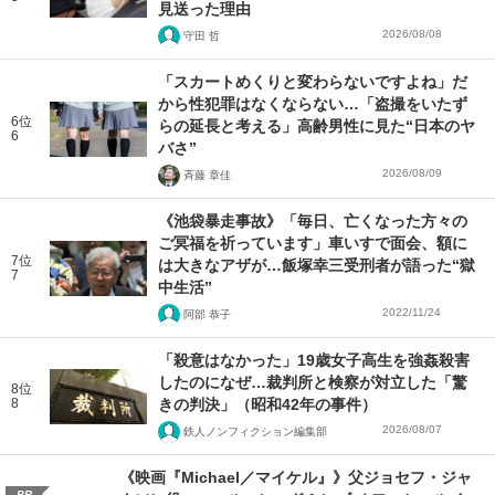
見送った理由
2026/08/08
守田 哲
「スカートめくりと変わらないですよね」だ
から性犯罪はなくならない…「盗撮をいたず
6位
らの延長と考える」高齢男性に見た“日本のヤ
6
バさ”
2026/08/09
斉藤 章佳
《池袋暴走事故》「毎日、亡くなった方々の
ご冥福を祈っています」車いすで面会、額に
7位
は大きなアザが…飯塚幸三受刑者が語った“獄
7
中生活”
2022/11/24
阿部 恭子
「殺意はなかった」19歳女子高生を強姦殺害
したのになぜ…裁判所と検察が対立した「驚
8位
8
きの判決」（昭和42年の事件）
2026/08/07
鉄人ノンフィクション編集部
《映画『Michael／マイケル』》父ジョセフ・ジャ
PR