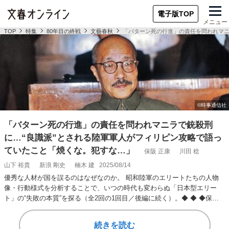
電子版TOP
メニュー
TOP
特集
80年目の終戦
文藝春秋
「バターン死の行進」の責任を問われマニ
「バターン死の行進」の責任を問われマニラで銃殺刑
に…“良識派”とされる陸軍軍人がフィリピン攻略で語っ
ていたこと「焼くな。犯すな…」
保阪 正康
川田 稔
山下 裕貴
新浪 剛史
楠木 建
2025/08/14
優秀な人材が国を誤るのはなぜなのか。 昭和陸軍のエリートたちの人物
像・行動様式を分析することで、いつの時代も変わらぬ「日本型エリー
ト」の“失敗の本質”を探る（全2回の1回目／後編に続く）。◆ ◆ ◆保阪
陸軍士官学…
続きを読む