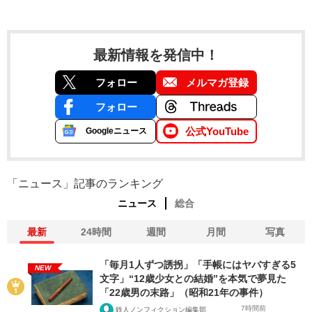
最新情報を発信中！
フォロー
メルマガ登録
フォロー
公式YouTube
Googleニュース
「ニュース」記事のランキング
ニュース
総合
最新
24時間
週間
月間
写真
「毎月1人ずつ誘拐」「手帳にはヤバすぎる5
NEW
文字」“12歳少女との結婚”を本気で夢見た
「22歳男の末路」（昭和21年の事件）
7時間前
鉄人ノンフィクション編集部