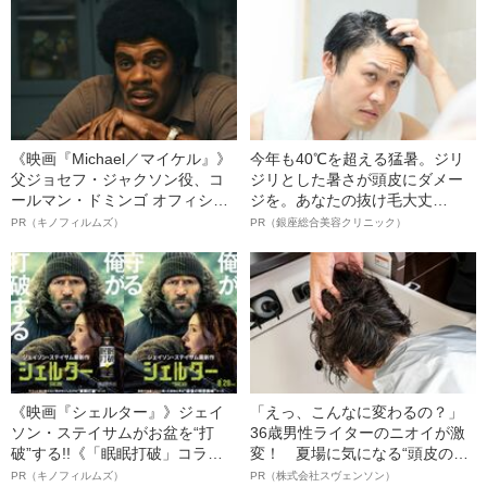
明かす、“逆転の戦術”
《映画『Michael／マイケル』》
今年も40℃を超える猛暑。ジリ
父ジョセフ・ジャクソン役、コ
ジリとした暑さが頭皮にダメー
ールマン・ドミンゴ オフィシャ
ジを。あなたの抜け毛大丈
ルインタビュー“観客を魅了した
夫！？
PR（キノフィルムズ）
PR（銀座総合美容クリニック）
名優、複雑な父親像への想いを
語る”《日本興収70億円突破》
《映画『シェルター』》ジェイ
「えっ、こんなに変わるの？」
ソン・ステイサムがお盆を“打
36歳男性ライターのニオイが激
破”する!!《「眠眠打破」コラ
変！ 夏場に気になる“頭皮のニ
ボ》
オイ”や“ベタつき”を解消す
PR（キノフィルムズ）
PR（株式会社スヴェンソン）