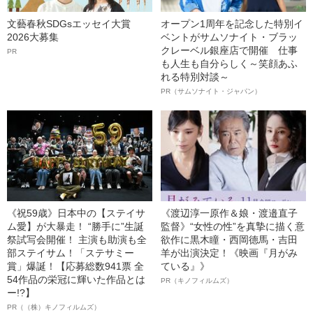
文藝春秋SDGsエッセイ大賞
オープン1周年を記念した特別イ
2026大募集
ベントがサムソナイト・ブラッ
クレーベル銀座店で開催 仕事
PR
も人生も自分らしく～笑顔あふ
れる特別対談～
PR（サムソナイト・ジャパン）
《祝59歳》日本中の【ステイサ
《渡辺淳一原作＆娘・渡邉直子
ム愛】が大暴走！ “勝手に”生誕
監督》“女性の性”を真摯に描く意
祭試写会開催！ 主演も助演も全
欲作に黒木瞳・西岡德馬・吉田
部ステイサム！「ステサミー
羊が出演決定！《映画『月がみ
賞」爆誕！【応募総数941票 全
ている』》
54作品の栄冠に輝いた作品とは
PR（キノフィルムズ）
ー!?】
PR（（株）キノフィルムズ）