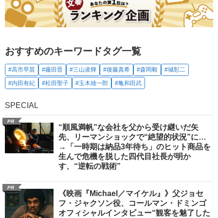
おすすめのキーワードタグ一覧
#高市早苗
#藤田晋
#三山凌輝
#後藤真希
#森岡毅
#城彰二
#内田有紀
#松田聖子
#玉木雄一郎
#亀和田武
SPECIAL
PR
“順風満帆”な会社を父から受け継いだ矢
先、リーマンショックで“絶望的状況”に…
→「一時期は納品3年待ち」のヒット商品を
生んで危機を脱した四代目社長が明か
す、“逆転の戦術”
PR
《映画『Michael／マイケル』》父ジョセ
フ・ジャクソン役、コールマン・ドミンゴ
オフィシャルインタビュー“観客を魅了した