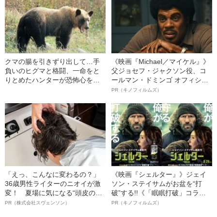
クマの腸を引きずり出して…手
《映画『Michael／マイケル』》
負いのヒグマと格闘、一命をと
父ジョセフ・ジャクソン役、コ
りとめたハンターが恐怖心を押
ールマン・ドミンゴ オフィシャ
し殺して“現場”に立ち続ける理由
ルインタビュー“観客を魅了した
PR（キノフィルムズ）
名優、複雑な父親像への想いを
語る”《日本興収70億円突破》
「えっ、こんなに変わるの？」
《映画『シェルター』》ジェイ
36歳男性ライターのニオイが激
ソン・ステイサムがお盆を“打
変！ 夏場に気になる“頭皮のニ
破”する!!《「眠眠打破」コラ
オイ”や“ベタつき”を解消す
ボ》
PR（株式会社スヴェンソン）
PR（キノフィルムズ）
る、“ウィッグのスペシャリス