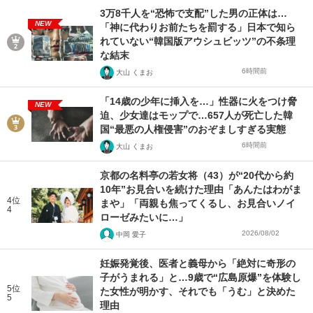
3万8千人を“恐怖で支配”した男の正体は…
NEW
「神に代わりお前たちを罰する」日本で知ら
れていない“韓国版アウシュビッツ”の不条理
な結末
6時間前
大山 くまお
「14歳の少年に挿入を…」性器に火をつけ脅
NEW
迫、少女達はモップで…657人が死亡した韓
国“最悪の人権侵害”のおぞましすぎる実態
6時間前
大山 くまお
京都の名料亭の若女将（43）が“20代から約
10年”お見合いを続けた理由「あんたはわがま
4位
まや」「両親も焦ってくるし、お見合いノイ
4
ローゼみたいに…」
2026/08/02
中岡 愛子
妊娠発覚後、医者と義母から「絶対に奇形の
子がうまれる」と…9歳で“広島原爆”を体験し
5位
た女性が明かす、それでも「うむ」と決めた
5
理由