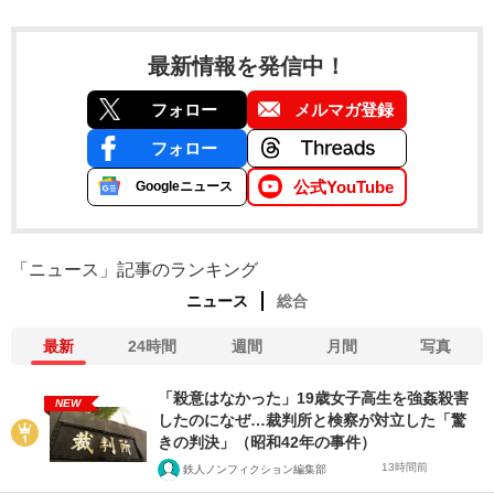
最新情報を発信中！
フォロー
メルマガ登録
フォロー
公式YouTube
Googleニュース
「ニュース」記事のランキング
ニュース
総合
最新
24時間
週間
月間
写真
「殺意はなかった」19歳女子高生を強姦殺害
NEW
したのになぜ…裁判所と検察が対立した「驚
きの判決」（昭和42年の事件）
13時間前
鉄人ノンフィクション編集部