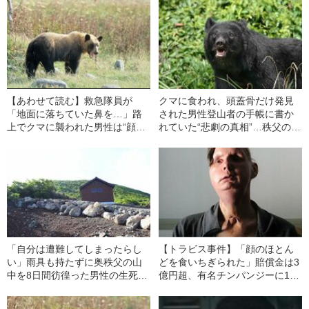
【あわせて読む】救急隊員が
クマに食われ、頭蓋骨だけ発見
「地面に落ちていた鼻を…」路
された男性登山者の手帳に書か
上でクマに襲われた男性は“顔の
れていた“悲劇の真相”…秩父の山
ほとんどを失う”事態に…クマが
中で何が起こったのか
顔面を狙う事件はなぜ起きるの
か？
「自分は遭難してしまったらし
【トラビス事件】「顔のほとん
い」雨具も持たずに奥秩父の山
どを食いちぎられた」賠償金は3
中を8日間彷徨った男性の生死を
億円超、有名チンパンジーに12
分けた“あるもの”とは
分襲われ続けた女性…『衝撃の
その後』