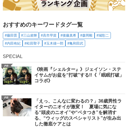
おすすめのキーワードタグ一覧
#藤田晋
#三山凌輝
#高市早苗
#後藤真希
#森岡毅
#城彰二
#内田有紀
#松田聖子
#玉木雄一郎
#亀和田武
SPECIAL
PR
《映画『シェルター』》ジェイソン・ステ
イサムがお盆を“打破”する!!《「眠眠打破」
コラボ》
PR
「えっ、こんなに変わるの？」36歳男性ラ
イターのニオイが激変！ 夏場に気にな
る“頭皮のニオイ”や“ベタつき”を解消す
る、“ウィッグのスペシャリスト”が生み出
した徹底ケアとは