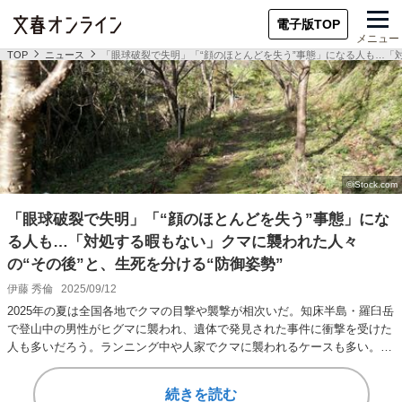
電子版TOP
メニュー
TOP
ニュース
「眼球破裂で失明」「“顔のほとんどを失う”事態」になる人も…「対
「眼球破裂で失明」「“顔のほとんどを失う”事態」にな
る人も…「対処する暇もない」クマに襲われた人々
の“その後”と、生死を分ける“防御姿勢”
伊藤 秀倫
2025/09/12
2025年の夏は全国各地でクマの目撃や襲撃が相次いだ。知床半島・羅臼岳
で登山中の男性がヒグマに襲われ、遺体で発見された事件に衝撃を受けた
人も多いだろう。ランニング中や人家でクマに襲われるケースも多い。ク
マに出会った…
続きを読む