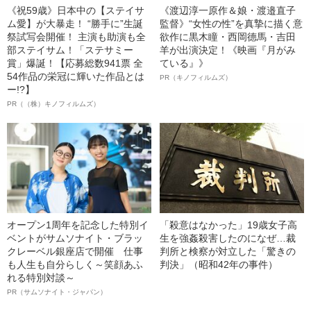
《祝59歳》日本中の【ステイサ
《渡辺淳一原作＆娘・渡邉直子
ム愛】が大暴走！ “勝手に”生誕
監督》“女性の性”を真摯に描く意
祭試写会開催！ 主演も助演も全
欲作に黒木瞳・西岡德馬・吉田
部ステイサム！「ステサミー
羊が出演決定！《映画『月がみ
賞」爆誕！【応募総数941票 全
ている』》
54作品の栄冠に輝いた作品とは
PR（キノフィルムズ）
ー!?】
PR（（株）キノフィルムズ）
オープン1周年を記念した特別イ
「殺意はなかった」19歳女子高
ベントがサムソナイト・ブラッ
生を強姦殺害したのになぜ…裁
クレーベル銀座店で開催 仕事
判所と検察が対立した「驚きの
も人生も自分らしく～笑顔あふ
判決」（昭和42年の事件）
れる特別対談～
PR（サムソナイト・ジャパン）