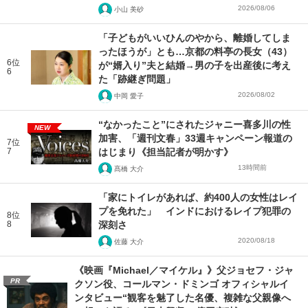
2026/08/06
小山 美砂
「子どもがいいひんのやから、離婚してしま
ったほうが」とも…京都の料亭の長女（43）
6位
が“婿入り”夫と結婚→男の子を出産後に考え
6
た「跡継ぎ問題」
2026/08/02
中岡 愛子
“なかったこと”にされたジャニー喜多川の性
NEW
加害、「週刊文春」33週キャンペーン報道の
7位
7
はじまり《担当記者が明かす》
13時間前
髙橋 大介
「家にトイレがあれば、約400人の女性はレイ
プを免れた」 インドにおけるレイプ犯罪の
8位
8
深刻さ
2020/08/18
佐藤 大介
《映画『Michael／マイケル』》父ジョセフ・ジャ
PR
クソン役、コールマン・ドミンゴ オフィシャルイ
ンタビュー“観客を魅了した名優、複雑な父親像へ