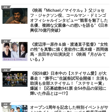
PR
《映画『Michael／マイケル』》父ジョセ
フ・ジャクソン役、コールマン・ドミンゴ
オフィシャルインタビュー“観客を魅了した
名優、複雑な父親像への想いを語る”《日本
興収70億円突破》
PR
《渡辺淳一原作＆娘・渡邉直子監督》“女性
の性”を真摯に描く意欲作に黒木瞳・西岡德
馬・吉田羊が出演決定！《映画『月がみて
いる』》
PR
《祝59歳》日本中の【ステイサム愛】が大
暴走！ “勝手に”生誕祭試写会開催！ 主演も
助演も全部ステイサム！「ステサミー賞」
爆誕！【応募総数941票 全54作品の栄冠に
輝いた作品とはー!?】
PR
オープン1周年を記念した特別イベントがサ