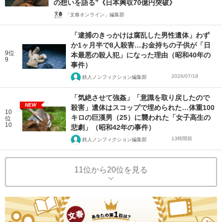
の想いを語る”《日本興収70億円突破》
「文春オンライン」編集部
「逮捕のきっかけは腐乱した男性遺体」わず
か1ヶ月半で8人殺害…お金持ちの子供が「日
9位
本最悪の殺人犯」になった理由（昭和40年の
9
事件）
2026/07/18
鉄人ノンフィクション編集部
「気絶させて強姦」「意識を取り戻したので
NEW
殺害」遺体はスコップで埋められた…体重100
10
キロの巨漢男（25）に襲われた「女子高生の
位
10
悲劇」（昭和42年の事件）
13時間前
鉄人ノンフィクション編集部
11位から20位を見る