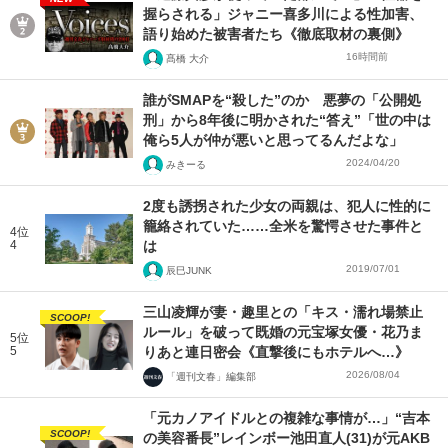
握らされる」ジャニー喜多川による性加害、
語り始めた被害者たち《徹底取材の裏側》
16時間前
髙橋 大介
誰がSMAPを“殺した”のか 悪夢の「公開処
刑」から8年後に明かされた“答え”「世の中は
俺ら5人が仲が悪いと思ってるんだよな」
2024/04/20
みきーる
2度も誘拐された少女の両親は、犯人に性的に
籠絡されていた……全米を驚愕させた事件と
4位
4
は
2019/07/01
辰巳JUNK
三山凌輝が妻・趣里との「キス・濡れ場禁止
SCOOP!
ルール」を破って既婚の元宝塚女優・花乃ま
5位
5
りあと連日密会《直撃後にもホテルへ…》
2026/08/04
「週刊文春」編集部
「元カノアイドルとの複雑な事情が…」“吉本
SCOOP!
の美容番長”レインボー池田直人(31)が元AKB