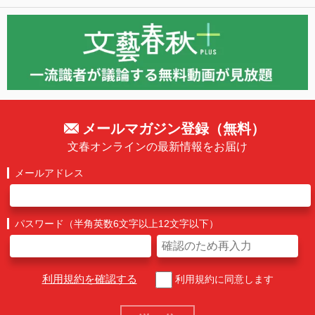
メールマガジン登録（無料）
文春オンラインの最新情報をお届け
メールアドレス
パスワード（半角英数6文字以上12文字以下）
利用規約を確認する
利用規約に同意します