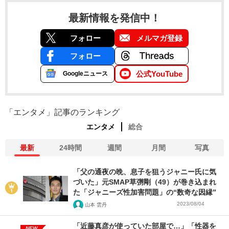
最新情報を発信中！
フォロー
メルマガ登録
フォロー
公式YouTube
Googleニュース
「エンタメ」記事のランキング
エンタメ
総合
最新
24時間
週間
月間
写真
「父の通夜の晩、息子を狙うジャニー氏に気
づいた」元SMAP草彅剛（49）が巻き込まれ
た「ジャニーズ性加害問題」の“数奇な因縁”
2023/08/04
山本 雲丹
「近藤真彦が使っていた部屋で…」「性器を
NEW