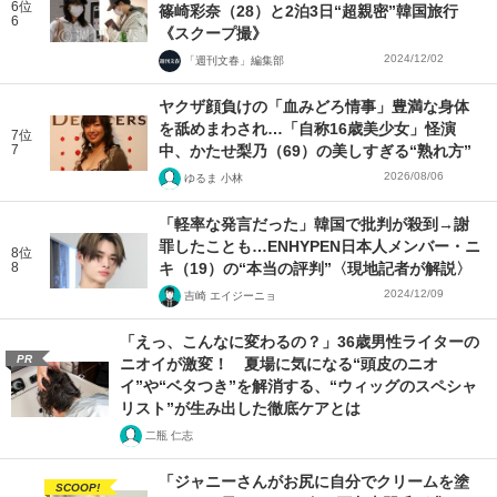
6位
篠崎彩奈（28）と2泊3日“超親密”韓国旅行
6
《スクープ撮》
2024/12/02
「週刊文春」編集部
ヤクザ顔負けの「血みどろ情事」豊満な身体
を舐めまわされ…「自称16歳美少女」怪演
7位
7
中、かたせ梨乃（69）の美しすぎる“熟れ方”
2026/08/06
ゆるま 小林
「軽率な発言だった」韓国で批判が殺到→謝
罪したことも…ENHYPEN日本人メンバー・ニ
8位
8
キ（19）の“本当の評判”〈現地記者が解説〉
2024/12/09
吉崎 エイジーニョ
「えっ、こんなに変わるの？」36歳男性ライターの
PR
ニオイが激変！ 夏場に気になる“頭皮のニオ
イ”や“ベタつき”を解消する、“ウィッグのスペシャ
リスト”が生み出した徹底ケアとは
二瓶 仁志
「ジャニーさんがお尻に自分でクリームを塗
SCOOP!