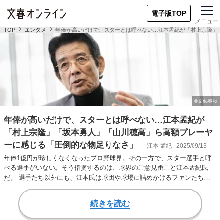
電子版TOP
メニュー
TOP
エンタメ
年俸が高いだけで、スターとは呼べない…江本孟紀が「村上宗隆」
年俸が高いだけで、スターとは呼べない…江本孟紀が
「村上宗隆」「坂本勇人」「山川穂高」ら高額プレーヤ
ーに感じる「圧倒的な物足りなさ」
江本 孟紀
2025/09/13
年俸1億円が珍しくなくなったプロ野球界。その一方で、スター選手と呼
べる選手がいない。そう指摘するのは、球界のご意見番こと江本孟紀氏
だ。 選手たち以外にも、江本氏は球団や球場に詰めかけるファンたちに
どこか「緩さ」が見…
続きを読む