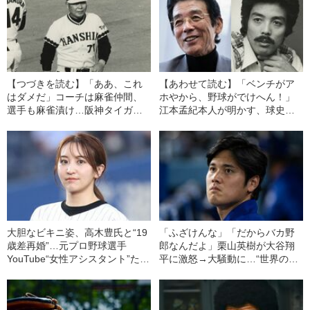
【つづきを読む】「ああ、これ
【あわせて読む】「ベンチがア
はダメだ」コーチは麻雀仲間、
ホやから、野球がでけへん！」
選手も麻雀漬け…阪神タイガー
江本孟紀本人が明かす、球史に
スを「球団初の最下位」にし
残る“爆弾発言”が生まれた背景
た“迷監督”とは
大胆なビキニ姿、高木豊氏と“19
「ふざけんな」「だからバカ野
歳差再婚”…元プロ野球選手
郎なんだよ」栗山英樹が大谷翔
YouTube“女性アシスタント”たち
平に激怒→大騒動に…“世界のオ
の人気とギャラ
オタニ”が監督から厳しく𠮟責さ
れた“本当の理由”