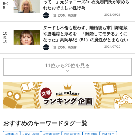
って…」元ジャニーズJr. 石丸志門氏が求めら
9位
9
れたおぞましい性行為
2023/06/28
「週刊文春」編集部
ヌードも不倫も厭わず、離婚後も市川海老蔵
10
や勝地涼と浮名を…「離婚してモテるように
位
なった」高岡早紀（51）の魔性がとまらない
10
2024/07/29
「週刊文春」編集部
11位から20位を見る
おすすめのキーワードタグ一覧
#藤田晋
#三山凌輝
#高市早苗
#後藤真希
#森岡毅
#城彰二