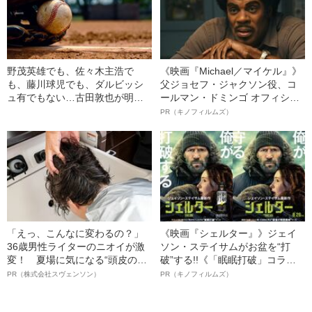
野茂英雄でも、佐々木主浩で
《映画『Michael／マイケル』》
も、藤川球児でも、ダルビッシ
父ジョセフ・ジャクソン役、コ
ュ有でもない…古田敦也が明か
ールマン・ドミンゴ オフィシャ
す“歴代最高のピッチャー”とは
ルインタビュー“観客を魅了した
PR（キノフィルムズ）
名優、複雑な父親像への想いを
語る”《日本興収70億円突破》
「えっ、こんなに変わるの？」
《映画『シェルター』》ジェイ
36歳男性ライターのニオイが激
ソン・ステイサムがお盆を“打
変！ 夏場に気になる“頭皮のニ
破”する!!《「眠眠打破」コラ
オイ”や“ベタつき”を解消す
ボ》
PR（株式会社スヴェンソン）
PR（キノフィルムズ）
る、“ウィッグのスペシャリス
ト”が生み出した徹底ケアとは