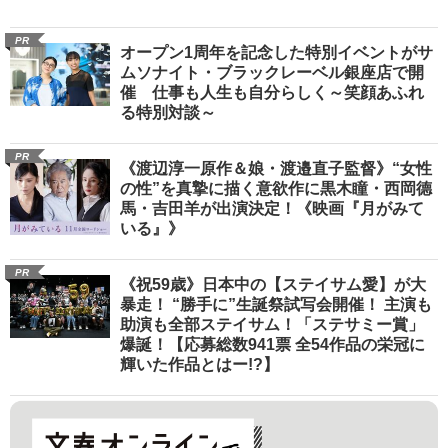
PR
オープン1周年を記念した特別イベントがサ
ムソナイト・ブラックレーベル銀座店で開
催 仕事も人生も自分らしく～笑顔あふれ
る特別対談～
PR
《渡辺淳一原作＆娘・渡邉直子監督》“女性
の性”を真摯に描く意欲作に黒木瞳・西岡德
馬・吉田羊が出演決定！《映画『月がみて
いる』》
PR
《祝59歳》日本中の【ステイサム愛】が大
暴走！ “勝手に”生誕祭試写会開催！ 主演も
助演も全部ステイサム！「ステサミー賞」
爆誕！【応募総数941票 全54作品の栄冠に
輝いた作品とはー!?】