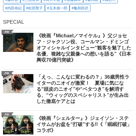
#内田有紀
#松田聖子
#玉木雄一郎
#亀和田武
SPECIAL
PR
《映画『Michael／マイケル』》父ジョセ
フ・ジャクソン役、コールマン・ドミンゴ
オフィシャルインタビュー“観客を魅了した
名優、複雑な父親像への想いを語る”《日本
興収70億円突破》
PR
「えっ、こんなに変わるの？」36歳男性ラ
イターのニオイが激変！ 夏場に気にな
る“頭皮のニオイ”や“ベタつき”を解消す
る、“ウィッグのスペシャリスト”が生み出
した徹底ケアとは
PR
《映画『シェルター』》ジェイソン・ステ
イサムがお盆を“打破”する!!《「眠眠打破」
コラボ》