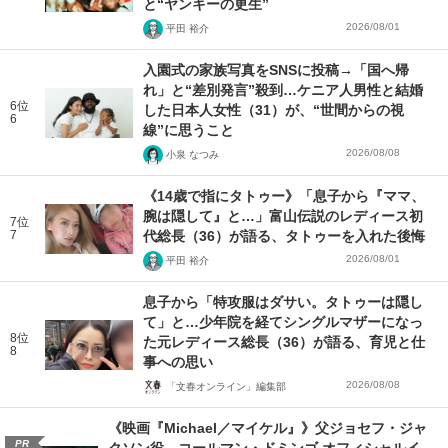
と“ヤンキーの更生”
2026/08/01
平田 裕介
入園式の家族写真をSNSに投稿→「国へ帰
れ」と“差別発言”殺到…ケニア人男性と結婚
6位
した日本人女性（31）が、“世間からの視
6
線”に思うこと
2026/08/08
小泉 なつみ
《14歳で指にタトゥー》「息子から『ママ、
腕は隠して』と…」富山伝説のレディース初
7位
7
代総長（36）が語る、タトゥーを入れた後悔
2026/08/01
平田 裕介
息子から「特攻服はダサい。タトゥーは隠し
て」と…少年院を経てシングルマザーになっ
8位
た元レディース総長（36）が語る、育児と仕
8
事への思い
2026/08/08
「文春オンライン」編集部
《映画『Michael／マイケル』》父ジョセフ・ジャ
PR