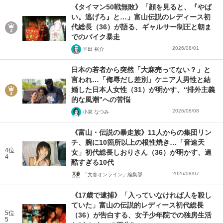
《タイマン50戦無敗》「顔を見ると、『やば
い。逃げろ』と…」富山伝説のレディース初
代総長（36）が語る、ギャルサー制圧と朝ま
でのバイク暴走
2026/08/01
平田 裕介
日本の若者から突然「大麻売ってない？」と
言われ…「侮辱だし差別」ケニア人男性と結
婚した日本人女性（31）が明かす、“排外主義
的な風潮”への苦悩
2026/08/08
小泉 なつみ
《富山・伝説の暴走族》11人からの集団リン
チ、腕に10箇所以上の根性焼き…「音速天
4位
女」初代総長しおりさん（36）が明かす、過
4
酷すぎる10代
2026/08/07
「文春オンライン」編集部
《17歳で逮捕》「入っていなければ人を殺し
ていた」富山の伝説的レディース初代総長
5位
（36）が告白する、女子少年院での独房生活
5