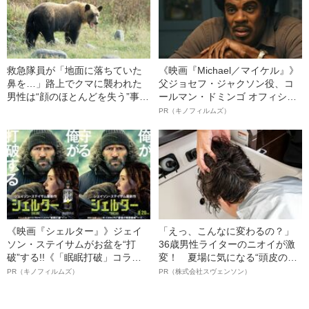
救急隊員が「地面に落ちていた
《映画『Michael／マイケル』》
鼻を…」路上でクマに襲われた
父ジョセフ・ジャクソン役、コ
男性は“顔のほとんどを失う”事態
ールマン・ドミンゴ オフィシャ
に…クマが顔面を狙う事件はな
ルインタビュー“観客を魅了した
PR（キノフィルムズ）
ぜ起きるのか？
名優、複雑な父親像への想いを
語る”《日本興収70億円突破》
《映画『シェルター』》ジェイ
「えっ、こんなに変わるの？」
ソン・ステイサムがお盆を“打
36歳男性ライターのニオイが激
破”する!!《「眠眠打破」コラ
変！ 夏場に気になる“頭皮のニ
ボ》
オイ”や“ベタつき”を解消す
PR（キノフィルムズ）
PR（株式会社スヴェンソン）
る、“ウィッグのスペシャリス
ト”が生み出した徹底ケアとは