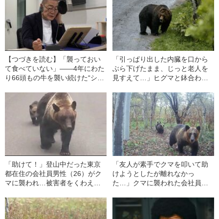
【つづきを読む】「襲っておい
「引っぱり出した内臓を口から
て食べていない」――4年にわた
ぶら下げたまま、じっと老人を
り66頭もの牛を襲い続けた“シリ
見すえて…」ヒグマと鉢合わせ
アルキラー”謎のヒグマの“正体”
た“熊撃ち名人”の“その後”
「助けて！」登山中だった東京
「友人が素手でクマを叩いて助
都在住の会社員男性（26）がク
けようとしたが離れなかっ
マに襲われ…被害者をくわえて
た…」クマに襲われた会社員男
引きずりながら移動していた“親
性（26）は遺体で発見…知られ
子グマ”の恐ろしさ
ざる“事故の予兆”とは