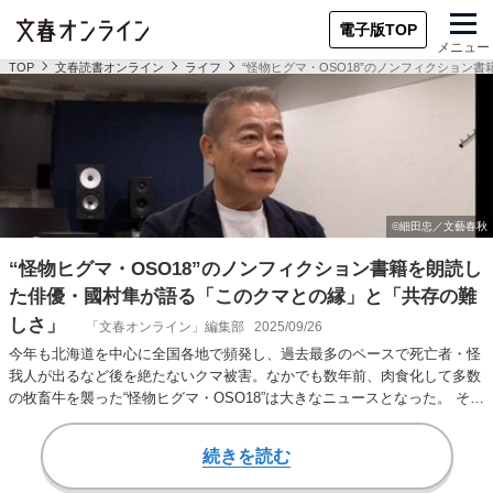
電子版TOP
メニュー
TOP
文春読書オンライン
ライフ
“怪物ヒグマ・OSO18”のノンフィクショ
“怪物ヒグマ・OSO18”のノンフィクション書籍を朗読し
た俳優・國村隼が語る「このクマとの縁」と「共存の難
しさ」
「文春オンライン」編集部
2025/09/26
今年も北海道を中心に全国各地で頻発し、過去最多のペースで死亡者・怪
我人が出るなど後を絶たないクマ被害。なかでも数年前、肉食化して多数
の牧畜牛を襲った“怪物ヒグマ・OSO18”は大きなニュースとなった。 その
捕獲と駆…
続きを読む