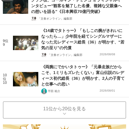
クソン役、コールマン・ドミンゴ オフィシャルイ
ンタビュー“観客を魅了した名優、複雑な父親像へ
の想いを語る”《日本興収70億円突破》
「文春オンライン」編集部
《14歳でタトゥー》「もしこの腕がきれいに
なったら…」少年院を経てシングルマザーに
9位
なった元レディース総長（36）が明かす、“若
9
気の至り”の代償
2026/08/08
「文春オンライン」編集部
《両腕にでかいタトゥー》「元暴走族だから
こそ、1ミリもズレたくない」富山伝説のレデ
10
ィース初代総長（36）が明かす、2人の子育て
位
10
と仕事への思い
2026/08/01
平田 裕介
11位から20位を見る