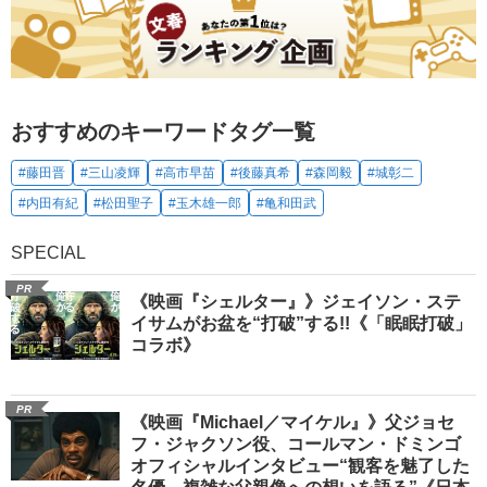
おすすめのキーワードタグ一覧
#藤田晋
#三山凌輝
#高市早苗
#後藤真希
#森岡毅
#城彰二
#内田有紀
#松田聖子
#玉木雄一郎
#亀和田武
SPECIAL
PR
《映画『シェルター』》ジェイソン・ステ
イサムがお盆を“打破”する!!《「眠眠打破」
コラボ》
PR
《映画『Michael／マイケル』》父ジョセ
フ・ジャクソン役、コールマン・ドミンゴ
オフィシャルインタビュー“観客を魅了した