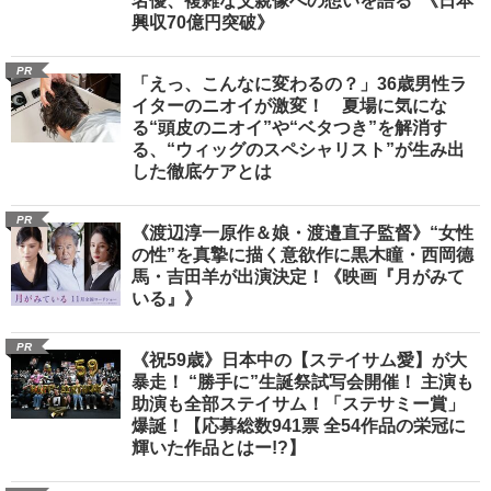
名優、複雑な父親像への想いを語る”《日本
興収70億円突破》
PR
「えっ、こんなに変わるの？」36歳男性ラ
イターのニオイが激変！ 夏場に気にな
る“頭皮のニオイ”や“ベタつき”を解消す
る、“ウィッグのスペシャリスト”が生み出
した徹底ケアとは
PR
《渡辺淳一原作＆娘・渡邉直子監督》“女性
の性”を真摯に描く意欲作に黒木瞳・西岡德
馬・吉田羊が出演決定！《映画『月がみて
いる』》
PR
《祝59歳》日本中の【ステイサム愛】が大
暴走！ “勝手に”生誕祭試写会開催！ 主演も
助演も全部ステイサム！「ステサミー賞」
爆誕！【応募総数941票 全54作品の栄冠に
輝いた作品とはー!?】