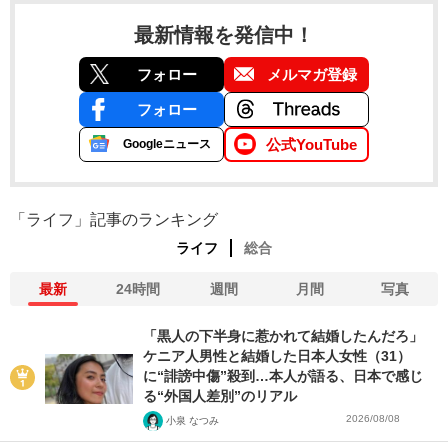
最新情報を発信中！
フォロー
メルマガ登録
フォロー
公式YouTube
Googleニュース
「ライフ」記事のランキング
ライフ
総合
最新
24時間
週間
月間
写真
「黒人の下半身に惹かれて結婚したんだろ」
ケニア人男性と結婚した日本人女性（31）
に“誹謗中傷”殺到…本人が語る、日本で感じ
る“外国人差別”のリアル
2026/08/08
小泉 なつみ