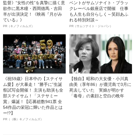
監督》“女性の性”を真摯に描く意
ベントがサムソナイト・ブラッ
欲作に黒木瞳・西岡德馬・吉田
クレーベル銀座店で開催 仕事
羊が出演決定！《映画『月がみ
も人生も自分らしく～笑顔あふ
ている』》
れる特別対談～
PR（キノフィルムズ）
PR（サムソナイト・ジャパン）
《祝59歳》日本中の【ステイサ
【独自】昭和の大女優・小川真
ム愛】が大暴走！ “勝手に”生誕
由美（享年86）が鹿児島で3月に
祭試写会開催！ 主演も助演も全
死去していた 実娘が明かす
部ステイサム！「ステサミー
「毒母」の素顔と空白の晩年
賞」爆誕！【応募総数941票 全
54作品の栄冠に輝いた作品とは
ー!?】
PR（（株）キノフィルムズ）