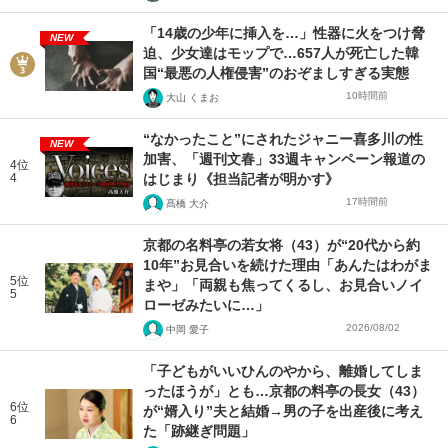
「14歳の少年に挿入を…」性器に火をつけ脅
NEW
迫、少女達はモップで…657人が死亡した韓
国“最悪の人権侵害”のおぞましすぎる実態
10時間前
大山 くまお
“なかったこと”にされたジャニー喜多川の性
NEW
加害、「週刊文春」33週キャンペーン報道の
4位
4
はじまり《担当記者が明かす》
17時間前
髙橋 大介
京都の名料亭の若女将（43）が“20代から約
10年”お見合いを続けた理由「あんたはわがま
5位
まや」「両親も焦ってくるし、お見合いノイ
5
ローゼみたいに…」
2026/08/02
中岡 愛子
「子どもがいいひんのやから、離婚してしま
ったほうが」とも…京都の料亭の長女（43）
6位
が“婿入り”夫と結婚→男の子を出産後に考え
6
た「跡継ぎ問題」