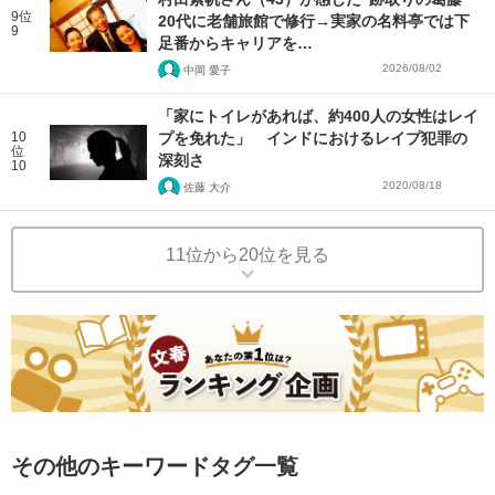
9位
20代に老舗旅館で修行→実家の名料亭では下
9
足番からキャリアを…
2026/08/02
中岡 愛子
「家にトイレがあれば、約400人の女性はレイ
10
プを免れた」 インドにおけるレイプ犯罪の
位
深刻さ
10
2020/08/18
佐藤 大介
11位から20位を見る
その他のキーワードタグ一覧