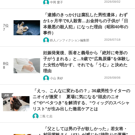
2026/08/02
中岡 愛子
「逮捕のきっかけは腐乱した男性遺体」わず
か1ヶ月半で8人殺害…お金持ちの子供が「日
7位
本最悪の殺人犯」になった理由（昭和40年の
7
事件）
2026/07/18
鉄人ノンフィクション編集部
妊娠発覚後、医者と義母から「絶対に奇形の
子がうまれる」と…9歳で“広島原爆”を体験し
8位
た女性が明かす、それでも「うむ」と決めた
8
理由
2026/08/06
小山 美砂
「えっ、こんなに変わるの？」36歳男性ライターの
PR
ニオイが激変！ 夏場に気になる“頭皮のニオ
イ”や“ベタつき”を解消する、“ウィッグのスペシャ
リスト”が生み出した徹底ケアとは
二瓶 仁志
「父としては男の子が欲しかった」若女将・
村田紫帆さん（43）が感じた“跡取りの葛藤”