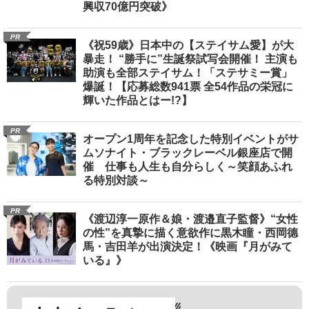
興収70億円突破》
PR
《祝59歳》日本中の【ステイサム愛】が大
暴走！ “勝手に”生誕祭試写会開催！ 主演も
助演も全部ステイサム！「ステサミー賞」
爆誕！【応募総数941票 全54作品の栄冠に
輝いた作品とはー!?】
PR
オープン1周年を記念した特別イベントがサ
ムソナイト・ブラックレーベル銀座店で開
催 仕事も人生も自分らしく～笑顔あふれ
る特別対談～
PR
《渡辺淳一原作＆娘・渡邉直子監督》“女性
の性”を真摯に描く意欲作に黒木瞳・西岡德
馬・吉田羊が出演決定！《映画『月がみて
いる』》