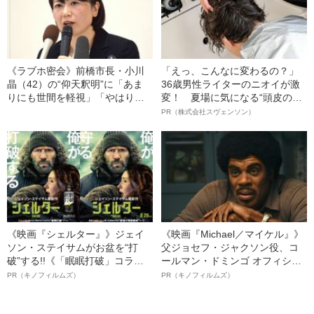
《ラブホ密会》前橋市長・小川
「えっ、こんなに変わるの？」
晶（42）の“仰天釈明”に「あま
36歳男性ライターのニオイが激
りにも世間を軽視」「やはり問
変！ 夏場に気になる“頭皮のニ
題」「市政が停滞する」と厳し
オイ”や“ベタつき”を解消す
PR（株式会社スヴェンソン）
い声
る、“ウィッグのスペシャリス
ト”が生み出した徹底ケアとは
《映画『シェルター』》ジェイ
《映画『Michael／マイケル』》
ソン・ステイサムがお盆を“打
父ジョセフ・ジャクソン役、コ
破”する!!《「眠眠打破」コラ
ールマン・ドミンゴ オフィシャ
ボ》
ルインタビュー“観客を魅了した
PR（キノフィルムズ）
PR（キノフィルムズ）
名優、複雑な父親像への想いを
語る”《日本興収70億円突破》