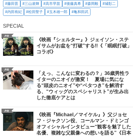
#藤田晋
#三山凌輝
#高市早苗
#後藤真希
#森岡毅
#城彰二
#内田有紀
#松田聖子
#玉木雄一郎
#亀和田武
SPECIAL
PR
《映画『シェルター』》ジェイソン・ステ
イサムがお盆を“打破”する!!《「眠眠打破」
コラボ》
PR
「えっ、こんなに変わるの？」36歳男性ラ
イターのニオイが激変！ 夏場に気にな
る“頭皮のニオイ”や“ベタつき”を解消す
る、“ウィッグのスペシャリスト”が生み出
した徹底ケアとは
PR
《映画『Michael／マイケル』》父ジョセ
フ・ジャクソン役、コールマン・ドミンゴ
オフィシャルインタビュー“観客を魅了した
名優、複雑な父親像への想いを語る”《日本