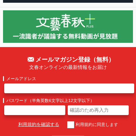
メールマガジン登録（無料）
文春オンラインの最新情報をお届け
メールアドレス
パスワード（半角英数6文字以上12文字以下）
利用規約を確認する
利用規約に同意します