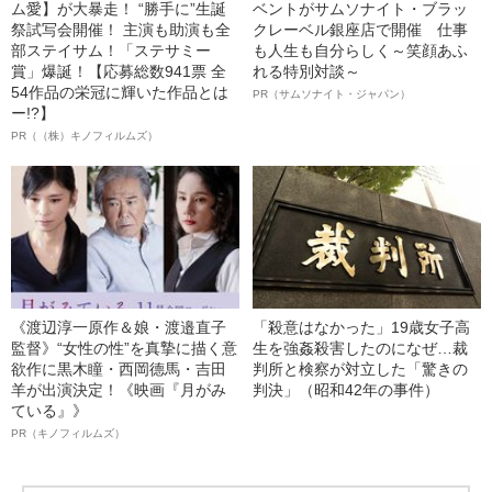
ム愛】が大暴走！ “勝手に”生誕
ベントがサムソナイト・ブラッ
祭試写会開催！ 主演も助演も全
クレーベル銀座店で開催 仕事
部ステイサム！「ステサミー
も人生も自分らしく～笑顔あふ
賞」爆誕！【応募総数941票 全
れる特別対談～
54作品の栄冠に輝いた作品とは
PR（サムソナイト・ジャパン）
ー!?】
PR（（株）キノフィルムズ）
《渡辺淳一原作＆娘・渡邉直子
「殺意はなかった」19歳女子高
監督》“女性の性”を真摯に描く意
生を強姦殺害したのになぜ…裁
欲作に黒木瞳・西岡德馬・吉田
判所と検察が対立した「驚きの
羊が出演決定！《映画『月がみ
判決」（昭和42年の事件）
ている』》
PR（キノフィルムズ）