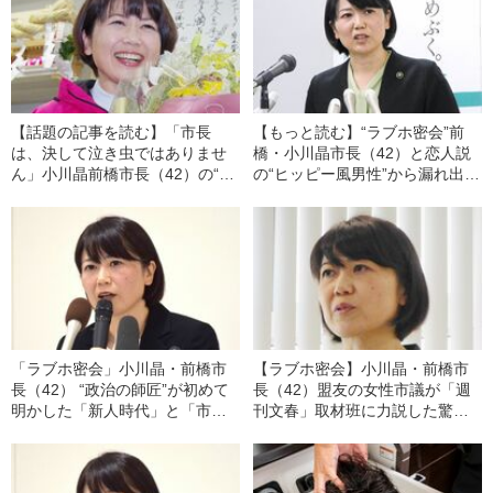
【話題の記事を読む】「市長
【もっと読む】“ラブホ密会”前
は、決して泣き虫ではありませ
橋・小川晶市長（42）と恋人説
ん」小川晶前橋市長（42）の“ラ
の“ヒッピー風男性”から漏れ出た
ブホ密会”相手男性がつづっ
言葉「あの人のこと、何でも知
た“7000字弁明”文書
ってます」「警察が来て…」
「ラブホ密会」小川晶・前橋市
【ラブホ密会】小川晶・前橋市
長（42） “政治の師匠”が初めて
長（42）盟友の女性市議が「週
明かした「新人時代」と「市長
刊文春」取材班に力説した驚き
選の衝撃」
の”謀略論”「内部リークで尾行、
市長を攻撃」「何か裏があるん
じゃないか」