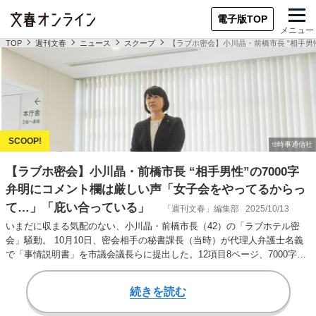
電子版TOP
メニュー
TOP
週刊文春
ニュース
スクープ
【ラブホ密会】小川晶・前橋市長 “相手男
【ラブホ密会】小川晶・前橋市長 “相手男性”の7000字
弁明にコメント欄は厳しい声「女子会をやってるからっ
て…」「庇い合っている」
「週刊文春」編集部
2025/10/13
いまだに収まる気配のない、小川晶・前橋市長（42）の「ラブホテル密
会」騒動。 10月10日、密会相手の秘書課長（当時）が代理人弁護士名義
で「事情説明書」を市議会議長らに提出した。12項目8ページ、7000字以
上にわ…
続きを読む