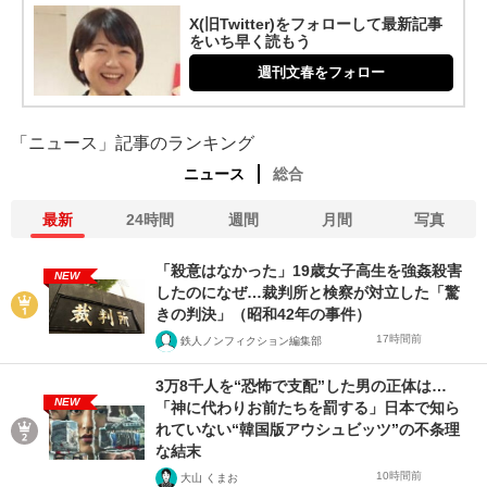
X(旧Twitter)をフォローして最新記事
をいち早く読もう
週刊文春をフォロー
「ニュース」記事のランキング
ニュース
総合
最新
24時間
週間
月間
写真
「殺意はなかった」19歳女子高生を強姦殺害
NEW
したのになぜ…裁判所と検察が対立した「驚
きの判決」（昭和42年の事件）
17時間前
鉄人ノンフィクション編集部
3万8千人を“恐怖で支配”した男の正体は…
NEW
「神に代わりお前たちを罰する」日本で知ら
れていない“韓国版アウシュビッツ”の不条理
な結末
10時間前
大山 くまお