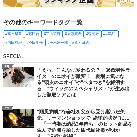
その他のキーワードタグ一覧
#高市早苗
#藤田晋
#三山凌輝
#後藤真希
#森岡毅
#城彰二
#内田有紀
#松田聖子
#玉木雄一郎
#亀和田武
SPECIAL
PR
「えっ、こんなに変わるの？」36歳男性ラ
イターのニオイが激変！ 夏場に気にな
る“頭皮のニオイ”や“ベタつき”を解消す
る、“ウィッグのスペシャリスト”が生み出
した徹底ケアとは
PR
“順風満帆”な会社を父から受け継いだ矢
先、リーマンショックで“絶望的状況”に…
→「一時期は納品3年待ち」のヒット商品を
生んで危機を脱した四代目社長が明か
す、“逆転の戦術”