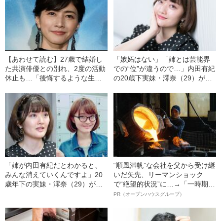
【あわせて読む】27歳で結婚し
「嫉妬はない」「姉とは芸能界
た共演俳優との別れ、2度の活動
での“位”が違うので…」内田有紀
休止も…「後悔するような生き
の20歳下実妹・澪奈（29）が語
方はしたくない」49歳になった
る、大きすぎる姉の存在への“複
内田有紀の“まぶしい人生”
雑な思い”
「姉が内田有紀だとわかると、
“順風満帆”な会社を父から受け継
みんな消えていくんですよ」20
いだ矢先、リーマンショック
歳年下の実妹・澪奈（29）が、
で“絶望的状況”に…→「一時期は
それでも姉と同じ“芸能の道”を選
納品3年待ち」のヒット商品を生
PR（オープンハウスグループ）
んだワケ
んで危機を脱した四代目社長が
明かす、“逆転の戦術”