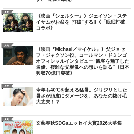
PR
《映画『シェルター』》ジェイソン・ステ
イサムがお盆を“打破”する!!《「眠眠打破」
コラボ》
PR
《映画『Michael／マイケル』》父ジョセ
フ・ジャクソン役、コールマン・ドミンゴ
オフィシャルインタビュー“観客を魅了した
名優、複雑な父親像への想いを語る”《日本
興収70億円突破》
PR
今年も40℃を超える猛暑。ジリジリとした
暑さが頭皮にダメージを。あなたの抜け毛
大丈夫！？
PR
文藝春秋SDGsエッセイ大賞2026大募集