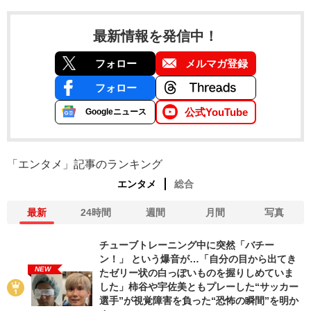
最新情報を発信中！
フォロー
メルマガ登録
フォロー
公式YouTube
Googleニュース
「エンタメ」記事のランキング
エンタメ
総合
最新
24時間
週間
月間
写真
チューブトレーニング中に突然「バチー
ン！」 という爆音が…「自分の目から出てき
NEW
たゼリー状の白っぽいものを握りしめていま
した」柿谷や宇佐美ともプレーした“サッカー
選手”が視覚障害を負った“恐怖の瞬間”を明か