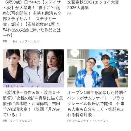
《祝59歳》日本中の【ステイサ
文藝春秋SDGsエッセイ大賞
ム愛】が大暴走！ “勝手に”生誕
2026大募集
祭試写会開催！ 主演も助演も全
PR
部ステイサム！「ステサミー
賞」爆誕！【応募総数941票 全
54作品の栄冠に輝いた作品とは
ー!?】
PR（（株）キノフィルムズ）
《渡辺淳一原作＆娘・渡邉直子
オープン1周年を記念した特別イ
監督》“女性の性”を真摯に描く意
ベントがサムソナイト・ブラッ
欲作に黒木瞳・西岡德馬・吉田
クレーベル銀座店で開催 仕事
羊が出演決定！《映画『月がみ
も人生も自分らしく～笑顔あふ
ている』》
れる特別対談～
PR（キノフィルムズ）
PR（サムソナイト・ジャパン）