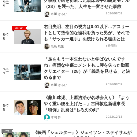
ク事故で脚を切断…元競泳選手の義足モデル
5位
5
（28）を襲った、人生を一変させた事故
2026/08/09
市川 はるひ
右目失明、左目の視力は0.01以下…アスリー
NEW
トとして致命的な怪我を負った男が、それで
6位
6
も「サッカー選手」を続けられる理由とは
5時間前
黒島 暁生
「足をもう一本失わないと学ばないんです
ね」痛烈な中傷コメントも…脚を失った動画
7位
クリエイター（28）が「義足を見せる」と決
7
めるまで
2026/08/09
市川 はるひ
《藤川球児、上原浩治が名球会入り》「よう
やく重い腰を上げた…」古田敦也新理事長
8位
8
「特例」乱発は“もろ刃の剣”
2022/12/13
木嶋 昇
PR
《映画『シェルター』》ジェイソン・ステイサムが