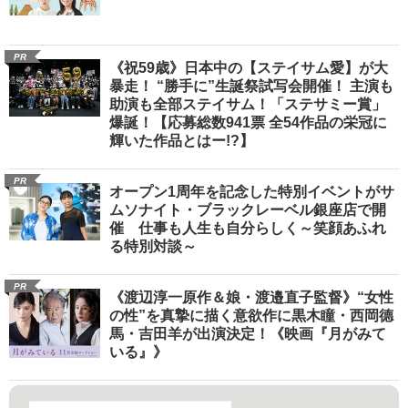
PR
《祝59歳》日本中の【ステイサム愛】が大
暴走！ “勝手に”生誕祭試写会開催！ 主演も
助演も全部ステイサム！「ステサミー賞」
爆誕！【応募総数941票 全54作品の栄冠に
輝いた作品とはー!?】
PR
オープン1周年を記念した特別イベントがサ
ムソナイト・ブラックレーベル銀座店で開
催 仕事も人生も自分らしく～笑顔あふれ
る特別対談～
PR
《渡辺淳一原作＆娘・渡邉直子監督》“女性
の性”を真摯に描く意欲作に黒木瞳・西岡德
馬・吉田羊が出演決定！《映画『月がみて
いる』》