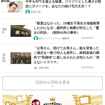
PR
今年も40℃を超える猛暑。ジリジリとした暑さが頭
皮にダメージを。あなたの抜け毛大丈夫！？
安渡 広志
「殺意はなかった」19歳女子高生を強姦殺害
したのになぜ…裁判所と検察が対立した「驚
9位
9
きの判決」（昭和42年の事件）
2026/08/07
鉄人ノンフィクション編集部
「お母さん、助けてお母さん」銃を背負った
ソ連兵を一晩で何人も相手に…終戦直後の満
10
州で“性接待”に差し出された女性たちの「消
位
10
えないトラウマ」
2025/08/14
佐野 華英
11位から20位を見る