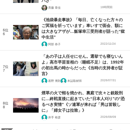
バさ”
18時間前
斉藤 章佳
《池袋暴走事故》「毎日、亡くなった方々の
ご冥福を祈っています」車いすで面会、額に
6位
は大きなアザが…飯塚幸三受刑者が語った“獄
6
中生活”
2022/11/24
阿部 恭子
「あの子は人任せにせん。選挙でも寝ないん
よ」高市早苗首相の〈睡眠不足〉は、1992年
7位
の初出馬の時からだった《当時の支持者が証
7
言》
2026/07/31
甚野 博則
本誌取材班
煙草の火で頰を焼かれ、裏庭で次々と銃殺刑
に…終戦直後に起きていた“日本人刈り”の“恐
8位
るべき実情”《ソ連軍が来れば「男は皆殺し
8
に」「婦女子は拉致」》
2026/08/09
井手 裕彦