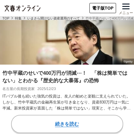
電子版TOP
メニュー
TOP
特集
いまさら聞けない資産運用のすべて
竹中平蔵のせいで400万円が消
竹中平蔵のせいで400万円が消滅⋯！ 「株は簡単では
ない」とわかる『歴史的な大暴落』の恐怖
名古屋の長期投資家
2025/12/23
ITバブル後も続いた強気の投資は、友人の勧めと楽観に支えられていた。
しかし、竹中平蔵氏の金融再生策が引き金となり、資産830万円は一気に
半減。新米投資家が直面した「株は簡単ではない」現実と、そこから学ん
だ転機とは？…
続きを読む