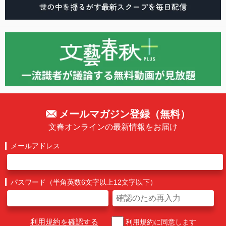
メールマガジン登録（無料）
文春オンラインの最新情報をお届け
メールアドレス
パスワード（半角英数6文字以上12文字以下）
利用規約を確認する
利用規約に同意します