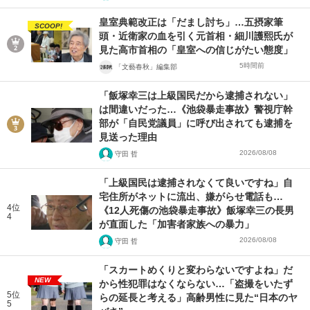
皇室典範改正は「だまし討ち」…五摂家筆
SCOOP!
頭・近衛家の血を引く元首相・細川護熙氏が
見た高市首相の「皇室への信じがたい態度」
5時間前
「文藝春秋」編集部
「飯塚幸三は上級国民だから逮捕されない」
は間違いだった…《池袋暴走事故》警視庁幹
部が「自民党議員」に呼び出されても逮捕を
見送った理由
2026/08/08
守田 哲
「上級国民は逮捕されなくて良いですね」自
宅住所がネットに流出、嫌がらせ電話も…
4位
《12人死傷の池袋暴走事故》飯塚幸三の長男
4
が直面した「加害者家族への暴力」
2026/08/08
守田 哲
「スカートめくりと変わらないですよね」だ
NEW
から性犯罪はなくならない…「盗撮をいたず
5位
らの延長と考える」高齢男性に見た“日本のヤ
5