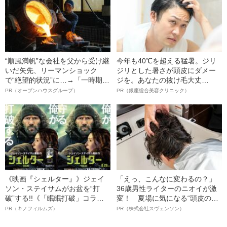
“順風満帆”な会社を父から受け継
今年も40℃を超える猛暑。ジリ
いだ矢先、リーマンショック
ジリとした暑さが頭皮にダメー
で“絶望的状況”に…→「一時期は
ジを。あなたの抜け毛大丈
納品3年待ち」のヒット商品を生
夫！？
PR（オープンハウスグループ）
PR（銀座総合美容クリニック）
んで危機を脱した四代目社長が
明かす、“逆転の戦術”
《映画『シェルター』》ジェイ
「えっ、こんなに変わるの？」
ソン・ステイサムがお盆を“打
36歳男性ライターのニオイが激
破”する!!《「眠眠打破」コラ
変！ 夏場に気になる“頭皮のニ
ボ》
オイ”や“ベタつき”を解消す
PR（キノフィルムズ）
PR（株式会社スヴェンソン）
る、“ウィッグのスペシャリス