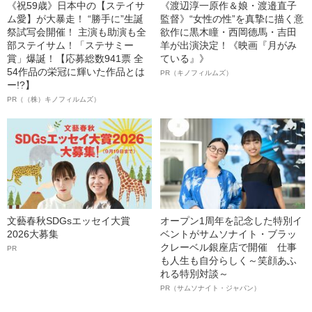
《祝59歳》日本中の【ステイサ
《渡辺淳一原作＆娘・渡邉直子
ム愛】が大暴走！ “勝手に”生誕
監督》“女性の性”を真摯に描く意
祭試写会開催！ 主演も助演も全
欲作に黒木瞳・西岡德馬・吉田
部ステイサム！「ステサミー
羊が出演決定！《映画『月がみ
賞」爆誕！【応募総数941票 全
ている』》
54作品の栄冠に輝いた作品とは
PR（キノフィルムズ）
ー!?】
PR（（株）キノフィルムズ）
文藝春秋SDGsエッセイ大賞
オープン1周年を記念した特別イ
2026大募集
ベントがサムソナイト・ブラッ
クレーベル銀座店で開催 仕事
PR
も人生も自分らしく～笑顔あふ
れる特別対談～
PR（サムソナイト・ジャパン）