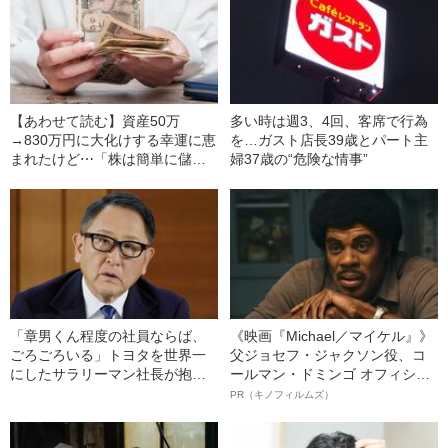
【あわせて読む】資産50万
多い時は週3、4回、客席で行為
→830万円に大化けする幸運に恵
を…ガスト店長39歳とパート主
まれたけど⋯「株は簡単に儲か
婦37歳の“危険な情事”
る」と勘違いした“新米投資家の
大失敗”【なぜ資産半減？】
「章男くん程度の社員ならば、
《映画『Michael／マイケル』》
ごろごろいる」トヨタを世界一
父ジョセフ・ジャクソン役、コ
にしたサラリーマン社長が抱い
ールマン・ドミンゴ オフィシャ
ていた“創業家への感情”
ルインタビュー“観客を魅了した
PR（キノフィルムズ）
名優、複雑な父親像への想いを
語る”《日本興収70億円突破》