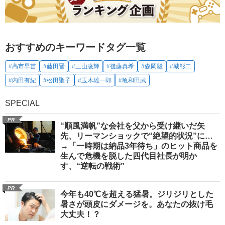
おすすめのキーワードタグ一覧
#高市早苗
#藤田晋
#三山凌輝
#後藤真希
#森岡毅
#城彰二
#内田有紀
#松田聖子
#玉木雄一郎
#亀和田武
SPECIAL
PR
“順風満帆”な会社を父から受け継いだ矢
先、リーマンショックで“絶望的状況”に…
→「一時期は納品3年待ち」のヒット商品を
生んで危機を脱した四代目社長が明か
す、“逆転の戦術”
PR
今年も40℃を超える猛暑。ジリジリとした
暑さが頭皮にダメージを。あなたの抜け毛
大丈夫！？