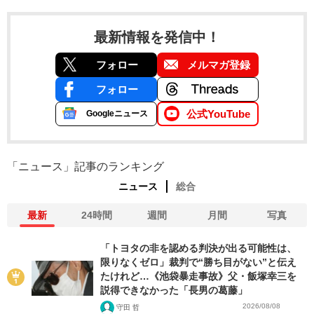
最新情報を発信中！
フォロー
メルマガ登録
フォロー
公式YouTube
Googleニュース
「ニュース」記事のランキング
ニュース
総合
最新
24時間
週間
月間
写真
「トヨタの非を認める判決が出る可能性は、
限りなくゼロ」裁判で“勝ち目がない”と伝え
たけれど…《池袋暴走事故》父・飯塚幸三を
説得できなかった「長男の葛藤」
2026/08/08
守田 哲