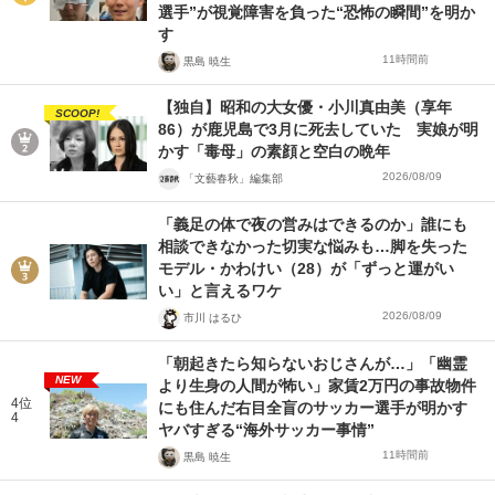
選手”が視覚障害を負った“恐怖の瞬間”を明か
す
11時間前
黒島 暁生
【独自】昭和の大女優・小川真由美（享年
SCOOP!
86）が鹿児島で3月に死去していた 実娘が明
かす「毒母」の素顔と空白の晩年
2026/08/09
「文藝春秋」編集部
「義足の体で夜の営みはできるのか」誰にも
相談できなかった切実な悩みも…脚を失った
モデル・かわけい（28）が「ずっと運がい
い」と言えるワケ
2026/08/09
市川 はるひ
「朝起きたら知らないおじさんが…」「幽霊
NEW
より生身の人間が怖い」家賃2万円の事故物件
4位
にも住んだ右目全盲のサッカー選手が明かす
4
ヤバすぎる“海外サッカー事情”
11時間前
黒島 暁生