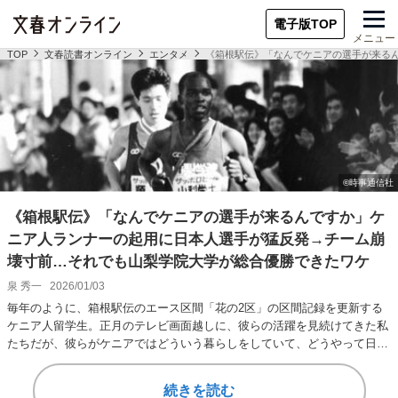
電子版TOP
メニュー
TOP
文春読書オンライン
エンタメ
《箱根駅伝》「なんでケニアの選手が来る
《箱根駅伝》「なんでケニアの選手が来るんですか」ケ
ニア人ランナーの起用に日本人選手が猛反発→チーム崩
壊寸前…それでも山梨学院大学が総合優勝できたワケ
泉 秀一
2026/01/03
毎年のように、箱根駅伝のエース区間「花の2区」の区間記録を更新する
ケニア人留学生。正月のテレビ画面越しに、彼らの活躍を見続けてきた私
たちだが、彼らがケニアではどういう暮らしをしていて、どうやって日本
に来て、そして卒…
続きを読む