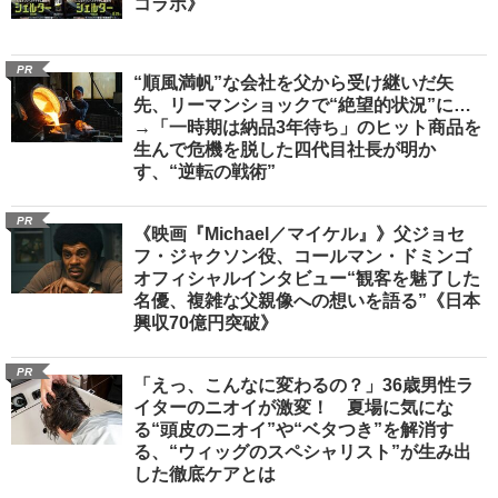
コラボ》
PR
“順風満帆”な会社を父から受け継いだ矢
先、リーマンショックで“絶望的状況”に…
→「一時期は納品3年待ち」のヒット商品を
生んで危機を脱した四代目社長が明か
す、“逆転の戦術”
PR
《映画『Michael／マイケル』》父ジョセ
フ・ジャクソン役、コールマン・ドミンゴ
オフィシャルインタビュー“観客を魅了した
名優、複雑な父親像への想いを語る”《日本
興収70億円突破》
PR
「えっ、こんなに変わるの？」36歳男性ラ
イターのニオイが激変！ 夏場に気にな
る“頭皮のニオイ”や“ベタつき”を解消す
る、“ウィッグのスペシャリスト”が生み出
した徹底ケアとは