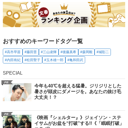
おすすめのキーワードタグ一覧
#高市早苗
#藤田晋
#三山凌輝
#後藤真希
#森岡毅
#城彰二
#内田有紀
#松田聖子
#玉木雄一郎
#亀和田武
SPECIAL
PR
今年も40℃を超える猛暑。ジリジリとした
暑さが頭皮にダメージを。あなたの抜け毛
大丈夫！？
PR
《映画『シェルター』》ジェイソン・ステ
イサムがお盆を“打破”する!!《「眠眠打破」