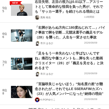
右目失明、左目の視力は0.01以下…アスリー
NEW
トとして致命的な怪我を負った男が、それで
5位
5
も「サッカー選手」を続けられる理由とは
11時間前
黒島 暁生
「右脚があらぬ方向に180度ねじれて…」バイ
ク事故で脚を切断…元競泳選手の義足モデル
6位
6
（28）を襲った、人生を一変させた事故
2026/08/09
市川 はるひ
「足をもう一本失わないと学ばないんです
ね」痛烈な中傷コメントも…脚を失った動画
7位
クリエイター（28）が「義足を見せる」と決
7
めるまで
2026/08/09
市川 はるひ
「宮脇咲良じゃないほう」“知名度の差”が懸
念されたが…それでもLE SSERAFIMカズハ
8位
8
（23）が人気メンバーになった“納得の理由”
2026/08/09
K-POPゆりこ