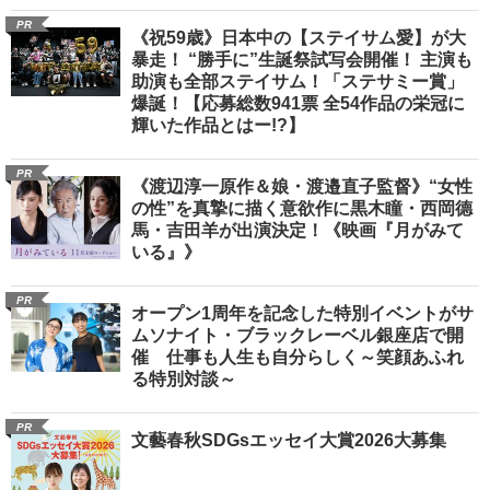
PR
《祝59歳》日本中の【ステイサム愛】が大
暴走！ “勝手に”生誕祭試写会開催！ 主演も
助演も全部ステイサム！「ステサミー賞」
爆誕！【応募総数941票 全54作品の栄冠に
輝いた作品とはー!?】
PR
《渡辺淳一原作＆娘・渡邉直子監督》“女性
の性”を真摯に描く意欲作に黒木瞳・西岡德
馬・吉田羊が出演決定！《映画『月がみて
いる』》
PR
オープン1周年を記念した特別イベントがサ
ムソナイト・ブラックレーベル銀座店で開
催 仕事も人生も自分らしく～笑顔あふれ
る特別対談～
PR
文藝春秋SDGsエッセイ大賞2026大募集