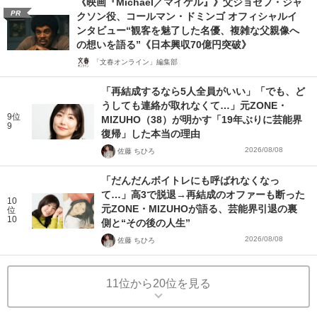
《映画『Michael／マイケル』》父ジョセフ・ジャ
PR
クソン役、コールマン・ドミンゴ オフィシャルイ
ンタビュー“観客を魅了した名優、複雑な父親像へ
の想いを語る”《日本興収70億円突破》
「文春オンライン」編集部
「再結成するなら5人全員がいい」「でも、ど
うしても連絡が取れなくて…」元ZONE・
9位
MIZUHO（38）が明かす「19年ぶりに芸能界
9
復帰」した本当の理由
2026/08/08
佐藤 ちひろ
「だんだんボイトレにも呼ばれなくなっ
て…」高3で脱退→再結成のオファーも断った
10
元ZONE・MIZUHOが語る、芸能界引退の裏
位
10
側と“その後の人生”
2026/08/08
佐藤 ちひろ
11位から20位を見る