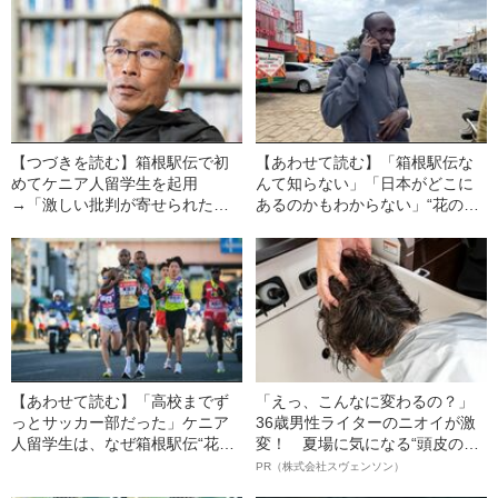
【つづきを読む】箱根駅伝で初
【あわせて読む】「箱根駅伝な
めてケニア人留学生を起用
んて知らない」「日本がどこに
→「激しい批判が寄せられた」
あるのかもわからない」“花の2
…駅伝無名校だった山梨学院大
区”で区間新記録を樹立したケニ
学が、初めて総合優勝するまで
ア人留学生が明かす、“TVには映
の道のり
らない”ケニアでの生活
【あわせて読む】「高校までず
「えっ、こんなに変わるの？」
っとサッカー部だった」ケニア
36歳男性ライターのニオイが激
人留学生は、なぜ箱根駅伝“花の
変！ 夏場に気になる“頭皮のニ
2区”で区間新記録を樹立できた
オイ”や“ベタつき”を解消す
PR（株式会社スヴェンソン）
のか？ 取材でわかった驚異的な
る、“ウィッグのスペシャリス