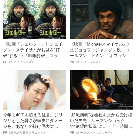
記録を叩き出す“理由”
ト”が生み出した徹底ケアとは
《映画『シェルター』》ジェイ
《映画『Michael／マイケル』》
ソン・ステイサムがお盆を“打
父ジョセフ・ジャクソン役、コ
破”する!!《「眠眠打破」コラ
ールマン・ドミンゴ オフィシャ
ボ》
ルインタビュー“観客を魅了した
PR（キノフィルムズ）
PR（キノフィルムズ）
名優、複雑な父親像への想いを
語る”《日本興収70億円突破》
今年も40℃を超える猛暑。ジリ
“順風満帆”な会社を父から受け継
ジリとした暑さが頭皮にダメー
いだ矢先、リーマンショック
ジを。あなたの抜け毛大丈
で“絶望的状況”に…→「一時期は
夫！？
納品3年待ち」のヒット商品を生
PR（銀座総合美容クリニック）
PR（オープンハウスグループ）