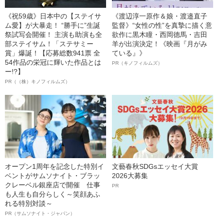
《祝59歳》日本中の【ステイサ
《渡辺淳一原作＆娘・渡邉直子
ム愛】が大暴走！ “勝手に”生誕
監督》“女性の性”を真摯に描く意
祭試写会開催！ 主演も助演も全
欲作に黒木瞳・西岡德馬・吉田
部ステイサム！「ステサミー
羊が出演決定！《映画『月がみ
賞」爆誕！【応募総数941票 全
ている』》
54作品の栄冠に輝いた作品とは
PR（キノフィルムズ）
ー!?】
PR（（株）キノフィルムズ）
オープン1周年を記念した特別イ
文藝春秋SDGsエッセイ大賞
ベントがサムソナイト・ブラッ
2026大募集
クレーベル銀座店で開催 仕事
PR
も人生も自分らしく～笑顔あふ
れる特別対談～
PR（サムソナイト・ジャパン）