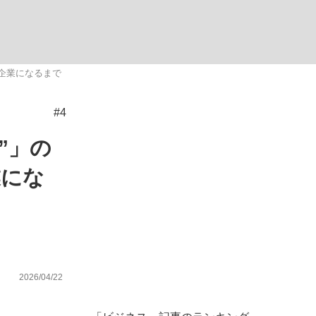
ない資産運用のすべて
企業になるまで
#4
が悲しい」『北の国から』倉本聰氏（91...
”」の
業にな
2026/04/22