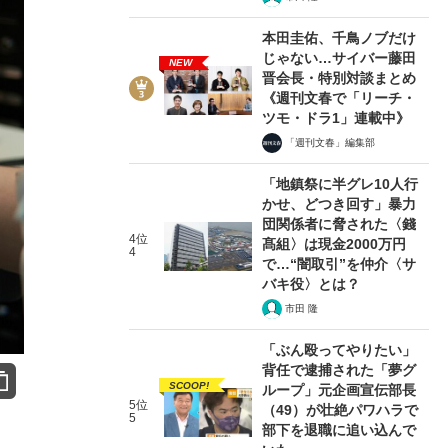
本田圭佑、千鳥ノブだけ
じゃない…サイバー藤田
NEW
晋会長・特別対談まとめ
《週刊文春で「リーチ・
ツモ・ドラ1」連載中》
「週刊文春」編集部
「地鎮祭に半グレ10人行
かせ、どつき回す」暴力
団関係者に脅された〈錢
4位
髙組〉は現金2000万円
4
で…“闇取引”を仲介〈サ
バキ役〉とは？
市田 隆
「ぶん殴ってやりたい」
背任で逮捕された「夢グ
SCOOP!
ループ」元企画宣伝部長
5位
（49）が壮絶パワハラで
5
部下を退職に追い込んで