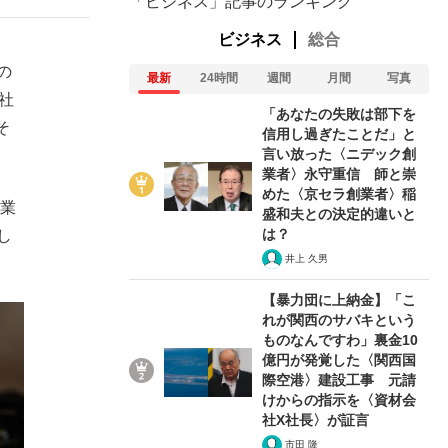
「ビジネス」記事のランキング
ビジネス
総合
の
最新
24時間
週間
月間
写真
社
「あなたの失敗は部下を
そ
信用し過ぎたことだ」と
言い放った〈ニデック創
業者〉永守重信 師と崇
めた〈京セラ創業者〉稲
企業
盛和夫との決定的違いと
は？
し
井上 久男
【暴力団に上納金】「こ
れが関西のサバキという
ものなんですわ」裏金10
億円が発覚した〈関西国
際空港〉建設工事 元請
けからの指示を〈資材会
社X社長〉が証言
市田 隆