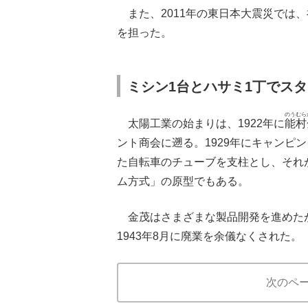
また、2011年の東日本大震災では
を担った。
ミシン1台とハサミ1丁でス
のうむら
太陽工業の始まりは、1922年に
能村
ント商会に遡る。1929年にキャンピ
た自転車のチューブを支柱とし、それ
ム方式」の原型でもある。
金茂はさまざまな製品開発を進めた
1943年8月に廃業を余儀なくされた。
次のペ