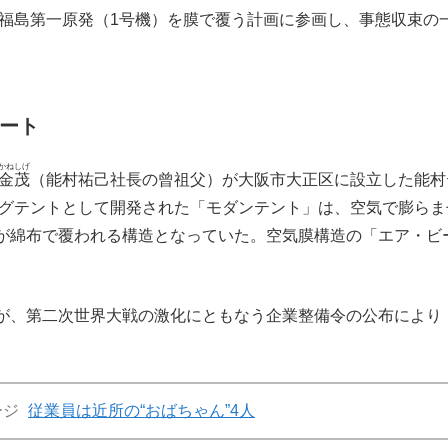
、福島第一原発（1号機）を膜で覆う計画に参画し、事態収束の
タート
かねしげ
金茂
（能村祐己社長の曾祖父）が大阪市大正区に設立した能村
ングテントとして開発された「モダンテント」は、空気で膨らま
が綿布で覆われる構造となっていた。空気膜構造の「エア・ビ
が、第二次世界大戦の激化にともなう企業整備令の公布により
ージ
従業員は近所の“おばちゃん”4人