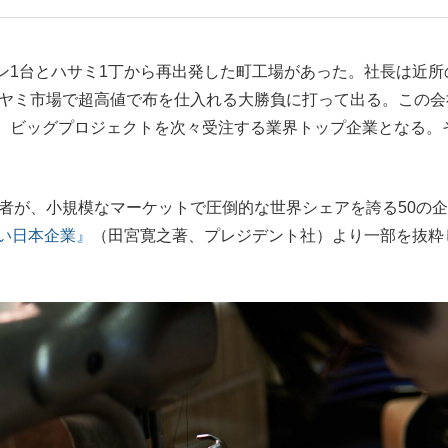
もっと見る
1台とハサミ1丁から再出発した町工場があった。社長は近所
、ヤミ市場で超高値で布を仕入れる大勝負に打って出る。この会
、ビッグプロジェクトを次々受注する業界トップ企業となる。
著者が、小規模なマーケットで圧倒的な世界シェアを誇る50の
ごい日本企業』
（田宮寛之著、プレジデント社）より一部を抜粋