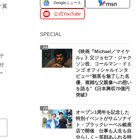
Googleニュース
一翼
公式YouTube
SPECIAL
PR
《映画『Michael／マイケ
テ
ル』》父ジョセフ・ジャク
ソン役、コールマン・ドミ
せ
ンゴ オフィシャルインタ
ー
ビュー“観客を魅了した名
優、複雑な父親像への想い
を語る”《日本興収70億円
突破》
PR
オープン1周年を記念した
特別イベントがサムソナイ
ト・ブラックレーベル銀座
店で開催 仕事も人生も自
分らしく～笑顔あふれる特