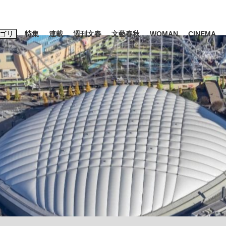
ゴリ
特集
連載
週刊文春
文藝春秋
WOMAN
CINEMA
キーワード入力
ス
エンタメ
ライフ
ビジネス
ーワードタグ一覧
山凌輝
#高市早苗
#後藤真希
#森岡毅
#城彰二
#内田有紀
観る将棋、読
#亀和田武
て明かした日本代表監督に...
「最悪の空気のまま解散」W