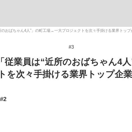
いまさら聞け
所のおばちゃん4人”」の町工場→一大プロジェクトを次々手掛ける業界トップ
#3
手が証言した“NPB聞...
「クマが悪者扱いされているの
「従業員は“近所のおばちゃん4人
トを次々手掛ける業界トップ企
#2
もっと見る
カー日本代表・森保一監督...