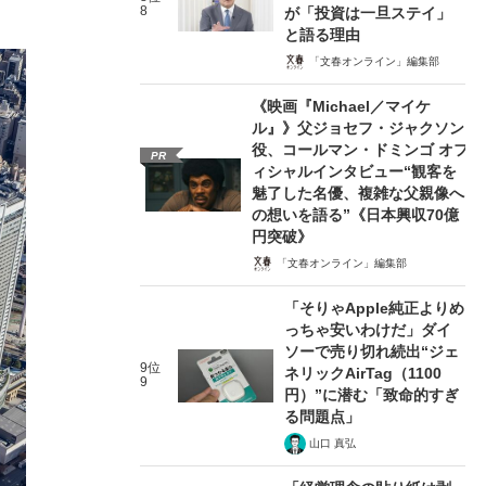
8
が「投資は一旦ステイ」
と語る理由
「文春オンライン」編集部
《映画『Michael／マイケ
ル』》父ジョセフ・ジャクソン
役、コールマン・ドミンゴ オフ
PR
ィシャルインタビュー“観客を
魅了した名優、複雑な父親像へ
の想いを語る”《日本興収70億
円突破》
「文春オンライン」編集部
「そりゃApple純正よりめ
っちゃ安いわけだ」ダイ
ソーで売り切れ続出“ジェ
9位
ネリックAirTag（1100
9
円）”に潜む「致命的すぎ
る問題点」
山口 真弘