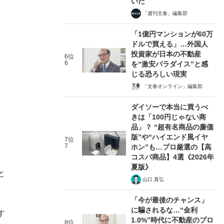
いた
「週刊文春」編集部
「1億円マンションが60万
ドルで買える」…外国人
投資家が日本の不動産
6位
6
を“激安パラダイス”と感
じる恐ろしい現実
「文春オンライン」編集部
ダイソーで本当に買うべ
きは「100円じゃない商
品」？ “超有名商品の廉価
版”や“ハイエンド風イヤ
7位
7
ホン”も…プロ厳選の【高
コスパ商品】4選《2026年
夏版》
と
山口 真弘
「今が最後のチャンス」
に騙されるな…“金利
す
1.0%”時代に不動産のプロ
8位