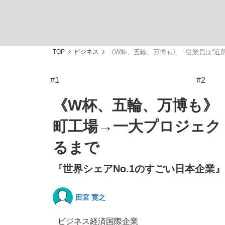
TOP
ビジネス
《W杯、五輪、万博も》「従業員は“近
#1
#2
「敗因分析は一切聞かれなかった」侍ジャパン選
キングの誕生を、目撃せよ。
《W杯、五輪、万博も》
町工場→一大プロジェク
るまで
『世界シェアNo.1のすごい日本企業』
the Style
田宮 寛之
「目標達成できなかったからと言って…」サッ
ビジネス
経済
国際
企業