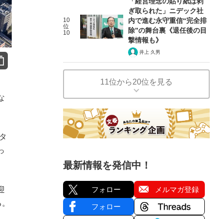
「経営理念の貼り紙は剥
ぎ取られた」ニデック社
10
内で進む永守重信“完全排
位
除”の舞台裏《退任後の目
10
撃情報も》
井上 久男
11位から20位を見る
な
タ
っ
最新情報を発信中！
迎
フォロー
メルマガ登録
る。
フォロー