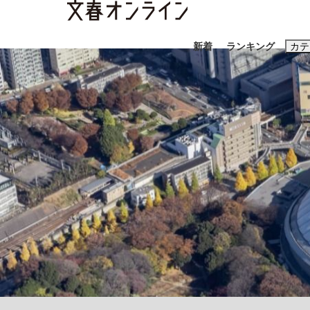
新着
ランキング
カテ
スクープ
ニュー
おすすめのキ
#藤田晋
#三
#玉木雄一郎
「90%は失敗する。でも…」本田圭佑が初め
終戦から81年