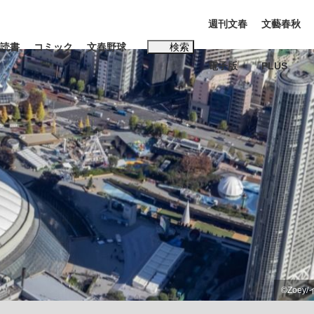
週刊文春
文藝春秋
読書
コミック
文春野球
検索
電子版
PLUS
インタビュー
読書
#松田聖子
む将棋
BC日本代表“敗戦”の真実 選手が明かす...