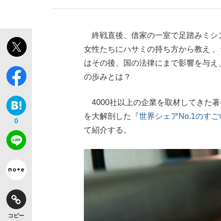
終戦直後、借家の一室で足踏みミシン
女性たちにハサミの持ち方から教え 
はその後、国の法律にまで影響を与え
の歩みとは？
4000社以上の企業を取材してきた
を大解剖した
『世界シェアNo.1のす
0
て紹介する。
コピー