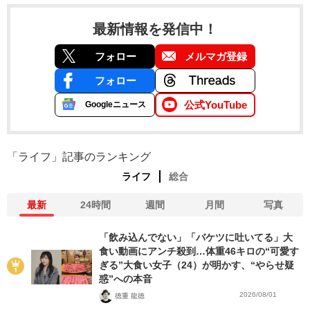
最新情報を発信中！
フォロー
メルマガ登録
フォロー
公式YouTube
Googleニュース
「ライフ」記事のランキング
ライフ
総合
最新
24時間
週間
月間
写真
「飲み込んでない」「バケツに吐いてる」大
食い動画にアンチ殺到…体重46キロの“可愛す
ぎる”大食い女子（24）が明かす、“やらせ疑
惑”への本音
2026/08/01
徳重 龍徳