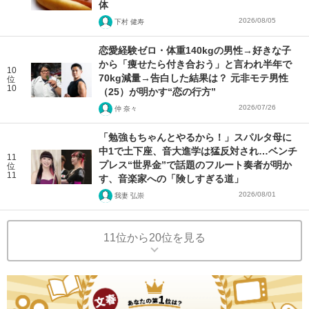
体
2026/08/05
下村 健寿
恋愛経験ゼロ・体重140kgの男性→好きな子
から「痩せたら付き合おう」と言われ半年で
10
70kg減量→告白した結果は？ 元非モテ男性
位
10
（25）が明かす“恋の行方”
2026/07/26
仲 奈々
「勉強もちゃんとやるから！」スパルタ母に
中1で土下座、音大進学は猛反対され…ベンチ
11
プレス“世界金”で話題のフルート奏者が明か
位
11
す、音楽家への「険しすぎる道」
2026/08/01
我妻 弘崇
11位から20位を見る