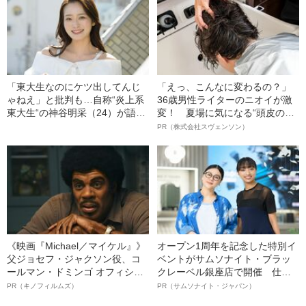
「東大生なのにケツ出してんじ
「えっ、こんなに変わるの？」
ゃねえ」と批判も…自称“炎上系
36歳男性ライターのニオイが激
東大生“の神谷明采（24）が語
変！ 夏場に気になる“頭皮のニ
る、グラビアに挑戦した本当の
オイ”や“ベタつき”を解消す
PR（株式会社スヴェンソン）
理由
る、“ウィッグのスペシャリス
ト”が生み出した徹底ケアとは
《映画『Michael／マイケル』》
オープン1周年を記念した特別イ
父ジョセフ・ジャクソン役、コ
ベントがサムソナイト・ブラッ
ールマン・ドミンゴ オフィシャ
クレーベル銀座店で開催 仕事
ルインタビュー“観客を魅了した
も人生も自分らしく～笑顔あふ
PR（キノフィルムズ）
PR（サムソナイト・ジャパン）
名優、複雑な父親像への想いを
れる特別対談～