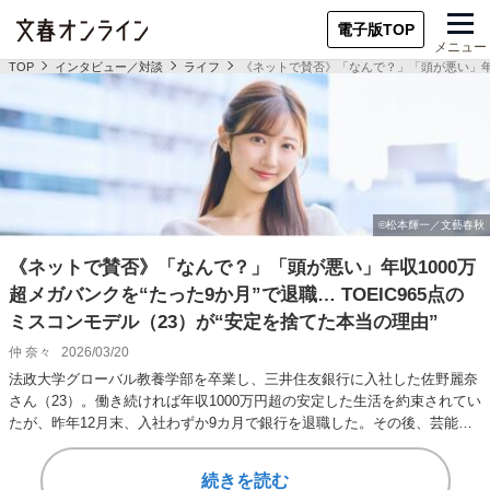
電子版TOP
メニュー
TOP
インタビュー／対談
ライフ
《ネットで賛否》「なんで？」「頭が悪い」年収1
《ネットで賛否》「なんで？」「頭が悪い」年収1000万
超メガバンクを“たった9か月”で退職… TOEIC965点の
ミスコンモデル（23）が“安定を捨てた本当の理由”
仲 奈々
2026/03/20
法政大学グローバル教養学部を卒業し、三井住友銀行に入社した佐野麗奈
さん（23）。働き続ければ年収1000万円超の安定した生活を約束されてい
たが、昨年12月末、入社わずか9カ月で銀行を退職した。その後、芸能活
動に専念…
続きを読む