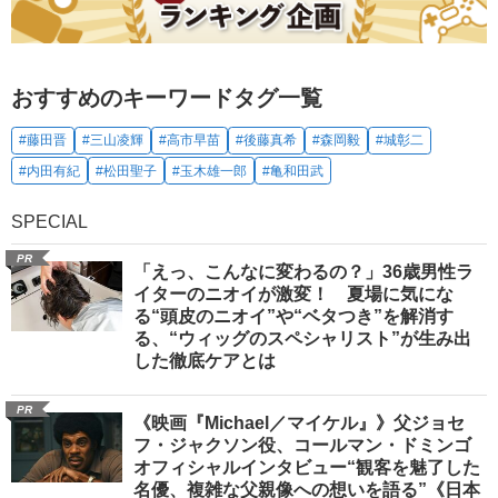
おすすめのキーワードタグ一覧
#藤田晋
#三山凌輝
#高市早苗
#後藤真希
#森岡毅
#城彰二
#内田有紀
#松田聖子
#玉木雄一郎
#亀和田武
SPECIAL
PR
「えっ、こんなに変わるの？」36歳男性ラ
イターのニオイが激変！ 夏場に気にな
る“頭皮のニオイ”や“ベタつき”を解消す
る、“ウィッグのスペシャリスト”が生み出
した徹底ケアとは
PR
《映画『Michael／マイケル』》父ジョセ
フ・ジャクソン役、コールマン・ドミンゴ
オフィシャルインタビュー“観客を魅了した
名優、複雑な父親像への想いを語る”《日本