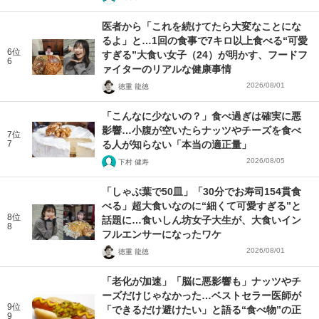
医者から「これを続けてたら大変なことにな
るよ」と…1回の食事で7キロ以上食べる“可愛
6位
すぎる”大食い女子（24）が明かす、フードフ
6
ァイターのリアルな健康事情
2026/08/01
徳重 龍徳
「こんなに少ないの？」食べ過ぎは確実に悪
影響…小腹が空いたらナッツやチーズを食べ
7位
7
る人が知らない「本当の適正量」
2026/08/05
下村 健寿
「しゃぶ葉で50皿」「30分でお寿司154貫食
べる」超大食いなのに“細くて可愛すぎる”と
8位
話題に…食いしん坊女子大生が、大食いイン
8
フルエンサーになったワケ
2026/08/01
徳重 龍徳
「老化が加速」「脳に悪影響も」ナッツやチ
ーズだけじゃなかった…ベストセラー医師が
9位
「できるだけ避けたい」と語る“食べ物”の正
9