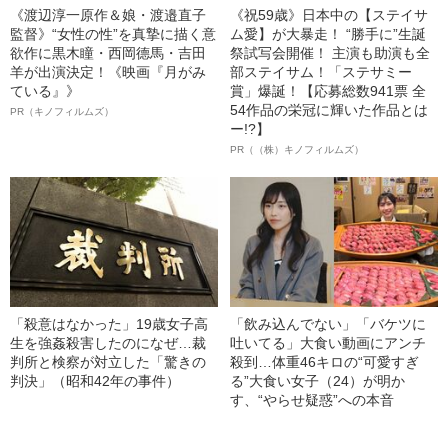
《渡辺淳一原作＆娘・渡邉直子
《祝59歳》日本中の【ステイサ
監督》“女性の性”を真摯に描く意
ム愛】が大暴走！ “勝手に”生誕
欲作に黒木瞳・西岡德馬・吉田
祭試写会開催！ 主演も助演も全
羊が出演決定！《映画『月がみ
部ステイサム！「ステサミー
ている』》
賞」爆誕！【応募総数941票 全
54作品の栄冠に輝いた作品とは
PR（キノフィルムズ）
ー!?】
PR（（株）キノフィルムズ）
「殺意はなかった」19歳女子高
「飲み込んでない」「バケツに
生を強姦殺害したのになぜ…裁
吐いてる」大食い動画にアンチ
判所と検察が対立した「驚きの
殺到…体重46キロの“可愛すぎ
判決」（昭和42年の事件）
る”大食い女子（24）が明か
す、“やらせ疑惑”への本音