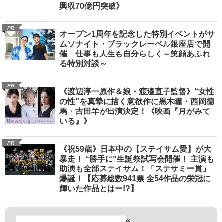
興収70億円突破》
PR
オープン1周年を記念した特別イベントがサ
ムソナイト・ブラックレーベル銀座店で開
催 仕事も人生も自分らしく～笑顔あふれ
る特別対談～
PR
《渡辺淳一原作＆娘・渡邉直子監督》“女性
の性”を真摯に描く意欲作に黒木瞳・西岡德
馬・吉田羊が出演決定！《映画『月がみて
いる』》
PR
《祝59歳》日本中の【ステイサム愛】が大
暴走！ “勝手に”生誕祭試写会開催！ 主演も
助演も全部ステイサム！「ステサミー賞」
爆誕！【応募総数941票 全54作品の栄冠に
輝いた作品とはー!?】