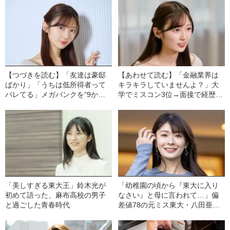
【つづきを読む】「友達は豪邸
【あわせて読む】「金融業界は
ばかり」「うちは低所得者って
キラキラしていませんよ？」大
バレてる」メガバンクを“9か月
学でミスコン3位→面接で経歴が
で辞めた”TOEIC965点・ミスコ
マイナスに…メガバンク出身モ
ンモデル（23）が明かす“幼少期
デル（23）が明かす“就活中に感
の劣等感”
じた偏見”
「美しすぎる東大王」鈴木光が
「幼稚園の頃から『東大に入り
初めて語った、麻布高校の男子
なさい』と母に言われて…」偏
と過ごした青春時代
差値78の元ミス東大・八田亜矢
子（39）が語る“勉強がすべてだ
った”子ども時代