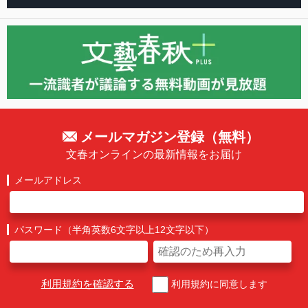
メールマガジン登録（無料）
文春オンラインの最新情報をお届け
メールアドレス
パスワード（半角英数6文字以上12文字以下）
利用規約を確認する
利用規約に同意します