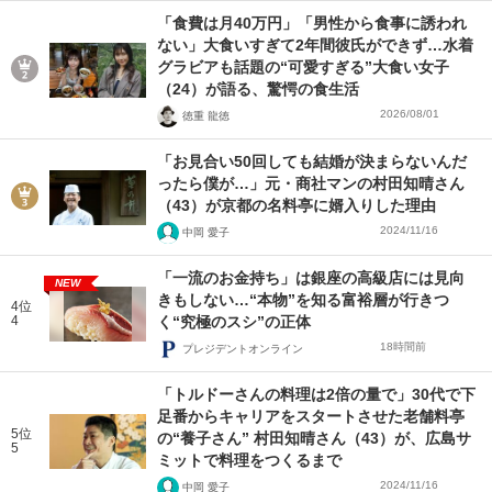
「食費は月40万円」「男性から食事に誘われ
ない」大食いすぎて2年間彼氏ができず…水着
グラビアも話題の“可愛すぎる”大食い女子
（24）が語る、驚愕の食生活
2026/08/01
徳重 龍徳
「お見合い50回しても結婚が決まらないんだ
ったら僕が…」元・商社マンの村田知晴さん
（43）が京都の名料亭に婿入りした理由
2024/11/16
中岡 愛子
「一流のお金持ち」は銀座の高級店には見向
NEW
きもしない…“本物”を知る富裕層が行きつ
4位
4
く“究極のスシ”の正体
18時間前
プレジデントオンライン
「トルドーさんの料理は2倍の量で」30代で下
足番からキャリアをスタートさせた老舗料亭
5位
の“養子さん” 村田知晴さん（43）が、広島サ
5
ミットで料理をつくるまで
2024/11/16
中岡 愛子