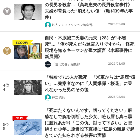
の長男を殺害…《高島忠夫の長男殺害事件》
夫婦が背負った“消えない傷”（昭和39年の事
件）
2026/03/09
鉄人ノンフィクション編集部
自民・木原誠二氏妻の元夫（28）が“不審
SCOOP!
死”…「俺が死んだら迷宮入りですから」怪死
現場を知るキーマンが重大証言《木原事件に
新展開》
2026/08/05
「週刊文春」編集部
「特攻で715人が戦死」「米軍からは“馬鹿”扱
い」…発案者なのに「人間爆弾・桜花」に乗
4位
4
れなかった男のその後
2026/08/04
神立 尚紀
「死にたくないんです。切ってください」麻
酔なしで腕を切断した少女、瞼も唇も真っ黒
NEW
に腫れあがり「この仇、討って下さい」と息
5位
5
絶えた少年…原爆投下直後に“広島の離島で起
きていた知られざる被害の実情