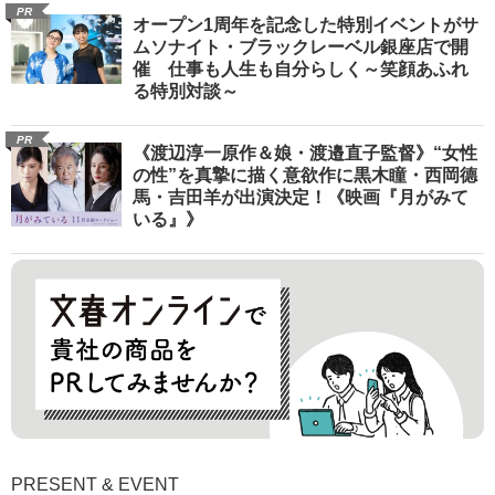
PR
オープン1周年を記念した特別イベントがサ
ムソナイト・ブラックレーベル銀座店で開
催 仕事も人生も自分らしく～笑顔あふれ
る特別対談～
PR
《渡辺淳一原作＆娘・渡邉直子監督》“女性
の性”を真摯に描く意欲作に黒木瞳・西岡德
馬・吉田羊が出演決定！《映画『月がみて
いる』》
PRESENT & EVENT