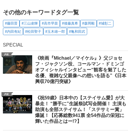
その他のキーワードタグ一覧
#藤田晋
#三山凌輝
#高市早苗
#後藤真希
#森岡毅
#城彰二
#内田有紀
#松田聖子
#玉木雄一郎
#亀和田武
SPECIAL
PR
《映画『Michael／マイケル』》父ジョセ
フ・ジャクソン役、コールマン・ドミンゴ
オフィシャルインタビュー“観客を魅了した
名優、複雑な父親像への想いを語る”《日本
興収70億円突破》
PR
《祝59歳》日本中の【ステイサム愛】が大
暴走！ “勝手に”生誕祭試写会開催！ 主演も
助演も全部ステイサム！「ステサミー賞」
爆誕！【応募総数941票 全54作品の栄冠に
輝いた作品とはー!?】