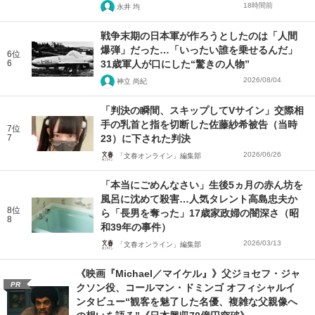
18時間前
永井 均
戦争末期の日本軍が作ろうとしたのは「人間
爆弾」だった…「いったい誰を乗せるんだ」
6位
6
31歳軍人が口にした“驚きの人物”
2026/08/04
神立 尚紀
「判決の瞬間、スキップしてVサイン」交際相
手の乳首と指を切断した佐藤紗希被告（当時
7位
7
23）に下された判決
2026/06/26
「文春オンライン」編集部
「本当にごめんなさい」生後5ヵ月の赤ん坊を
風呂に沈めて殺害…人気タレント高島忠夫か
8位
ら「長男を奪った」17歳家政婦の闇深さ（昭
8
和39年の事件）
2026/03/13
「文春オンライン」編集部
《映画『Michael／マイケル』》父ジョセフ・ジャ
PR
クソン役、コールマン・ドミンゴ オフィシャルイ
ンタビュー“観客を魅了した名優、複雑な父親像へ