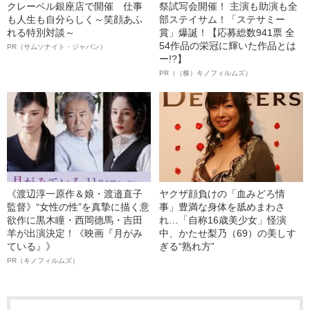
クレーベル銀座店で開催 仕事
祭試写会開催！ 主演も助演も全
も人生も自分らしく～笑顔あふ
部ステイサム！「ステサミー
れる特別対談～
賞」爆誕！【応募総数941票 全
54作品の栄冠に輝いた作品とは
PR（サムソナイト・ジャパン）
ー!?】
PR（（株）キノフィルムズ）
《渡辺淳一原作＆娘・渡邉直子
ヤクザ顔負けの「血みどろ情
監督》“女性の性”を真摯に描く意
事」豊満な身体を舐めまわさ
欲作に黒木瞳・西岡德馬・吉田
れ…「自称16歳美少女」怪演
羊が出演決定！《映画『月がみ
中、かたせ梨乃（69）の美しす
ている』》
ぎる“熟れ方”
PR（キノフィルムズ）