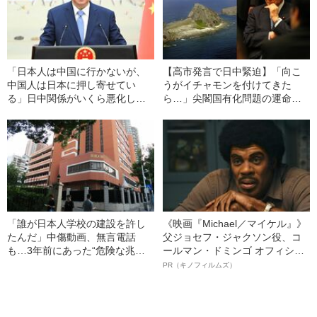
「日本人は中国に行かないが、
【高市発言で日中緊迫】「向こ
中国人は日本に押し寄せてい
うがイチャモンを付けてきた
る」日中関係がいくら悪化して
ら…」尖閣国有化問題の運命を
も変わらない“3つの傾向”とは
決めた菅義偉の一言〈前駐中国
大使が回想〉
「誰が日本人学校の建設を許し
《映画『Michael／マイケル』》
たんだ」中傷動画、無言電話
父ジョセフ・ジャクソン役、コ
も…3年前にあった“危険な兆
ールマン・ドミンゴ オフィシャ
候”〈前駐中国大使が警鐘〉
ルインタビュー“観客を魅了した
PR（キノフィルムズ）
名優、複雑な父親像への想いを
語る”《日本興収70億円突破》