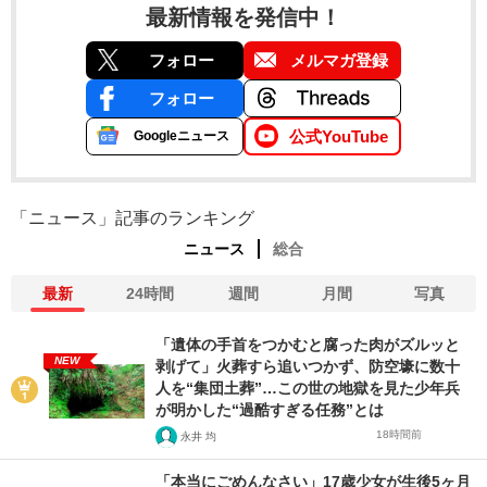
最新情報を発信中！
フォロー
メルマガ登録
フォロー
公式YouTube
Googleニュース
「ニュース」記事のランキング
ニュース
総合
最新
24時間
週間
月間
写真
「遺体の手首をつかむと腐った肉がズルッと
NEW
剥げて」火葬すら追いつかず、防空壕に数十
人を“集団土葬”…この世の地獄を見た少年兵
が明かした“過酷すぎる任務”とは
18時間前
永井 均
「本当にごめんなさい」17歳少女が生後5ヶ月