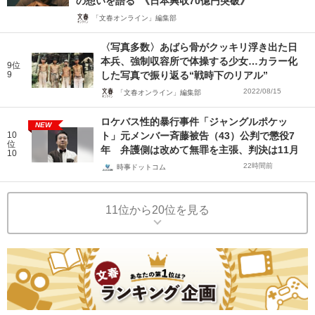
の想いを語る”《日本興収70億円突破》
「文春オンライン」編集部
〈写真多数〉あばら骨がクッキリ浮き出た日
本兵、強制収容所で体操する少女…カラー化
9位
9
した写真で振り返る“戦時下のリアル”
2022/08/15
「文春オンライン」編集部
ロケバス性的暴行事件「ジャングルポケッ
NEW
10
ト」元メンバー斉藤被告（43）公判で懲役7
位
年 弁護側は改めて無罪を主張、判決は11月
10
22時間前
時事ドットコム
11位から20位を見る