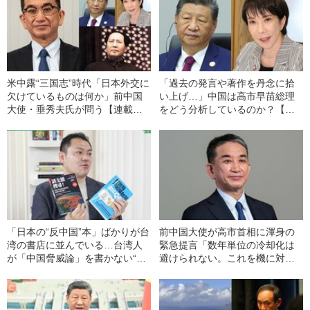
米中露“三国志”時代「日本外交に
「過去の発言や著作を丹念に拾
欠けているものは何か」前中国
い上げ…」中国は高市早苗総理
大使・垂秀夫氏が問う【連載
をどう分析しているのか？【垂
「日本に戦略的思考はあるか」
秀夫・前中国大使が寄稿】
記事まとめ】
「日本の“反中国”本」ばかりが台
前中国大使が高市首相に渾身の
湾の書店に並んでいる…台湾人
緊急提言「数年単位の冷却化は
が「中国脅威論」を書かない“リ
避けられない。これを機に対中
アルすぎる事情”
戦略を……」