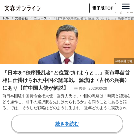
電子版TOP
メニュー
TOP
文藝春秋
ニュース
「日本を“秩序攪乱者”と位置づけようと…」高市早苗
「日本を“秩序攪乱者”と位置づけようと…」高市早苗首
相に仕掛けられた中国の認知戦、源流は〈古代の兵書〉
にあり【前中国大使が解説】
垂 秀夫
2026/03/28
前日本国駐中国特命全権大使・垂秀夫氏は、中国の戦略は「時間と認知を
どう操作し、相手の選択肢を先に狭められるか」を問うことにあると語
る。では、そうした戦略はどのように生まれ、近年どのように実践されて
きたのか。垂氏の寄…
続きを読む