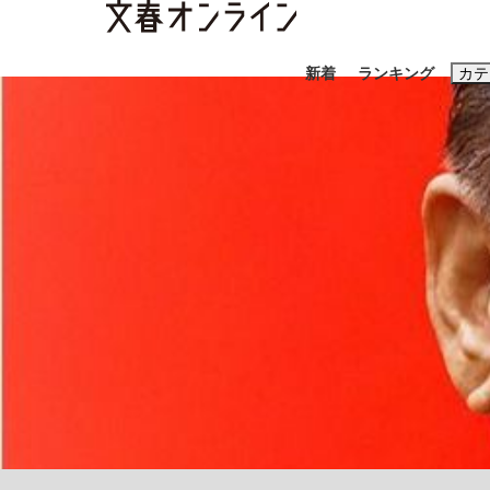
新着
ランキング
カテ
スクープ
ニュー
おすすめのキ
#藤田晋
#三
#玉木雄一郎
「キオクシアの投資の桁は一つ多くてもいい」
終戦から81年