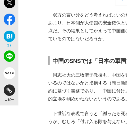
双方の言い分をどう考えればよいの
あまり、日本側が大使館の安全確保と
点だ。その結果としてかえって中国側
【独自】昭和の大女優・小川真由美（享年86）
ているのではないだろうか。
37
中国のSNSでは「日本の軍
同志社大の三牧聖子教授も、中国を
いるのではないかと指摘する（朝日新
約に基づく義務であり、「中国に付け
的立場を弱めかねないというのである
コピー
《VIVANT》頼れる相棒・ドラムが認めた“
下世話な表現で言うと「謝ったら死
うが、むしろ「付け入る隙を与えない