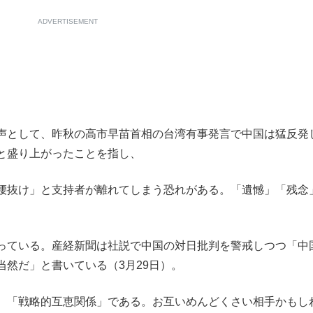
ADVERTISEMENT
て明かした日本代表監督に...
声として、昨秋の高市早苗首相の台湾有事発言で中国は猛反発
と盛り上がったことを指し、
もっと見る
腰抜け」と支持者が離れてしまう恐れがある。「遺憾」「残念
っている。産経新聞は社説で中国の対日批判を警戒しつつ「中
然だ」と書いている（3月29日）。
。「戦略的互恵関係」である。お互いめんどくさい相手かもし