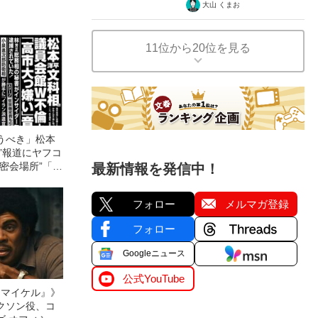
大山 くまお
11位から20位を見る
うべき」松本
”報道にヤフコ
密会場所”「不
最新情報を発信中！
もっと悪い」
フォロー
メルマガ登録
フォロー
Googleニュース
公式YouTube
l／マイケル』》
クソン役、コ