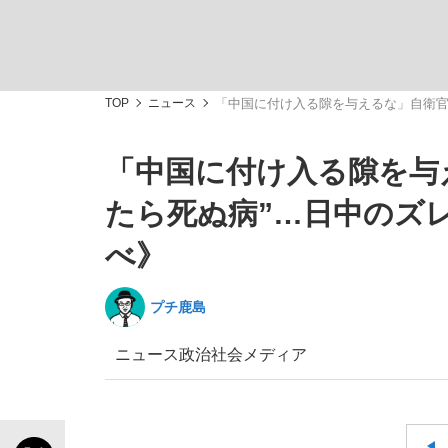
TOP
ニュース
「中国に付け入る隙を与えるな」自衛官
「中国に付け入る隙を与
私のあのとき、私のいま
たら死ぬ病”…日中のズ
べ》
プチ鹿島
ニュース
政治
社会
メディア
キングの誕生を、目撃せよ。