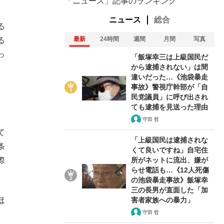
「ニュース」記事のランキング
ニュース
総合
る
最新
24時間
週間
月間
写真
る
っ
「飯塚幸三は上級国民だ
から逮捕されない」は間
違いだった…《池袋暴走
事故》警視庁幹部が「自
民党議員」に呼び出され
ても逮捕を見送った理由
守田 哲
て
「上級国民は逮捕されな
条
くて良いですね」自宅住
所がネットに流出、嫌が
際
らせ電話も…《12人死傷
の池袋暴走事故》飯塚幸
在記》RM→渋谷で飲み会、JIN→伊豆の...
三の長男が直面した「加
害者家族への暴力」
ほ
守田 哲