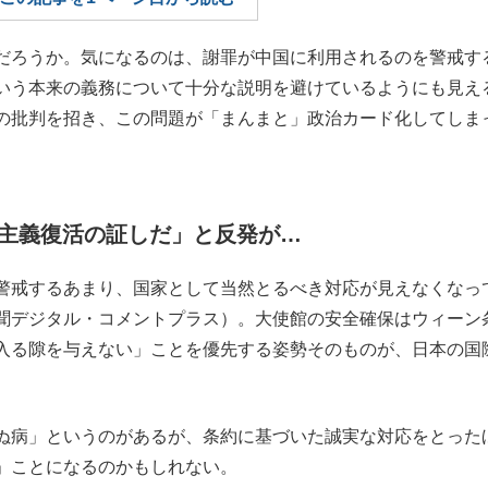
もっと見る
だろうか。気になるのは、謝罪が中国に利用されるのを警戒す
いう本来の義務について十分な説明を避けているようにも見え
の批判を招き、この問題が「まんまと」政治カード化してしま
が鹿児島で3月に死去し...
国主義復活の証しだ」と反発が…
警戒するあまり、国家として当然とるべき対応が見えなくなっ
聞デジタル・コメントプラス）。大使館の安全確保はウィーン
入る隙を与えない」ことを優先する姿勢そのものが、日本の国
。
照ノ富士に激怒され...
《BTS厳戒トーキョー滞
ぬ病」というのがあるが、条約に基づいた誠実な対応をとった
」ことになるのかもしれない。