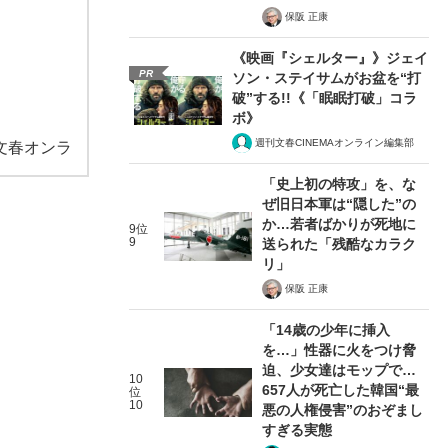
保阪 正康
《映画『シェルター』》ジェイ
PR
ソン・ステイサムがお盆を“打
破”する!!《「眠眠打破」コラ
ボ》
週刊文春CINEMAオンライン編集部
文春オンラ
「史上初の特攻」を、な
ぜ旧日本軍は“隠した”の
か…若者ばかりが死地に
9位
9
送られた「残酷なカラク
リ」
保阪 正康
「14歳の少年に挿入
を…」性器に火をつけ脅
迫、少女達はモップで…
10
657人が死亡した韓国“最
位
10
悪の人権侵害”のおぞまし
すぎる実態