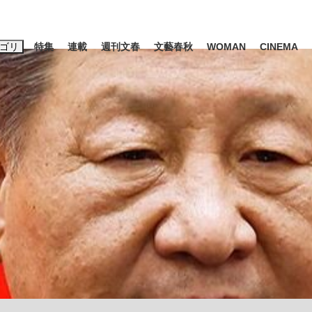
ゴリ
特集
連載
週刊文春
文藝春秋
WOMAN
CINEMA
キーワード入力
ス
エンタメ
ライフ
ビジネス
ーワードタグ一覧
山凌輝
#高市早苗
#後藤真希
#森岡毅
#城彰二
#内田有紀
#亀和田武
時価総額が一時トヨタ超え...
日本生まれの