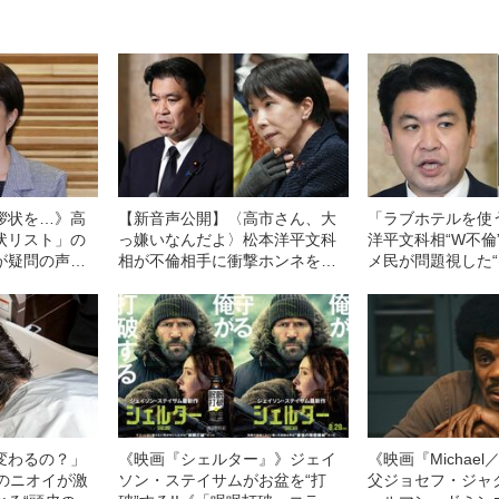
拶状を…》高
【新音声公開】〈高市さん、大
「ラブホテルを使
状リスト」の
っ嫌いなんだよ〉松本洋平文科
洋平文科相“W不倫
が疑問の声
相が不倫相手に衝撃ホンネを吐
メ民が問題視した“
るのは卑怯」
露していた！《“裏切り発言”録音
倫も悪いが場所が
なる」
データ入手》
変わるの？」
《映画『シェルター』》ジェイ
《映画『Michae
ーのニオイが激
ソン・ステイサムがお盆を“打
父ジョセフ・ジャ