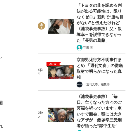
「トヨタの非を認める判
決が出る可能性は、限り
なくゼロ」裁判で“勝ち目
がない”と伝えたけれど…
《池袋暴走事故》父・飯
塚幸三を説得できなかっ
た「長男の葛藤」
守田 哲
し
京都男児行方不明事件ま
NEW
とめ 「週刊文春」の徹底
4位
取材で明らかになった真
4
相
」
「週刊文春」編集部
《池袋暴走事故》「毎
日、亡くなった方々のご
国
冥福を祈っています」車
5位
いすで面会、額には大き
5
なアザが…飯塚幸三受刑
者が語った“獄中生活”
れ