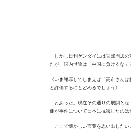
「90%は失敗する。でも…」本田圭佑が初め
しかし日刊ゲンダイには官邸周辺の
たが、国内世論は「中国に負けるな」
《いま謝罪してしまえば「高市さんは
と評価するにとどめるでしょう》
とあった。現在その通りの展開とな
側が事件について日本に抗議したのは当
ここで懐かしい言葉を思い出したい