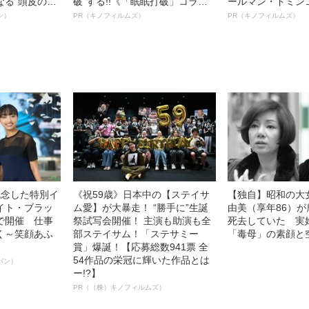
なる“頭皮のニ
破”する!!《「眠眠打破」コラ
ールマン・ドミン
”を解消す
ボ》
ルインタビュー“
ン）
PR（キノフィルムズ）
PR（キノフィルムズ）
スペシャリス
名優、複雑な父親
徹底ケアとは
語る”《日本興収7
記念した特別イ
《祝59歳》日本中の【ステイサ
【独自】昭和の大
イト・ブラッ
ム愛】が大暴走！ “勝手に”生誕
由美（享年86）が
で開催 仕事
祭試写会開催！ 主演も助演も全
死去していた 実
く～笑顔あふ
部ステイサム！「ステサミー
「毒母」の素顔と
賞」爆誕！【応募総数941票 全
54作品の栄冠に輝いた作品とは
パン）
ー!?】
PR（（株）キノフィルムズ）