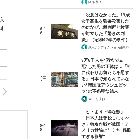
阿部 恭子
「殺意はなかった」19歳
入
女子高生を強姦殺害した
のになぜ…裁判所と検察
聞
6位
6
が対立した「驚きの判
決」（昭和42年の事件）
鉄人ノンフィクション編集部
3万8千人を“恐怖で支
配”した男の正体は…「神
に代わりお前たちを罰す
7位
る」日本で知られていな
7
い“韓国版アウシュビッ
ツ”の不条理な結末
大山 くまお
「ヒトより下等な獣」
「日本人は皆殺しにすべ
き」特攻作戦が敵国・ア
8位
8
メリカ世論に与えた“残酷
すぎる影響”