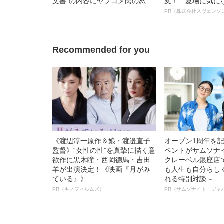
文書”の内容にヤフコメ民の怒り
変！ 夏場に気に
爆発「もう無茶苦茶」「テレビ
オイ”や“ベタつき
PR（株式会社スヴェンソ
が報じないのおかしい」「やっ
る、“ウィッグの
と衆院解散の理由がわかった」
ト”が生み出した
Recommended for you
《渡辺淳一原作＆娘・渡邉直子
オープン1周年を
監督》“女性の性”を真摯に描く意
ベントがサムソナ
欲作に黒木瞳・西岡德馬・吉田
クレーベル銀座店
羊が出演決定！《映画『月がみ
も人生も自分らし
ている』》
れる特別対談～
PR（キノフィルムズ）
PR（サムソナイト・ジャ