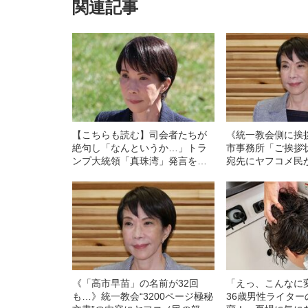
関連記事
【こちらも読む】司会者たちが
《統一教会側に挨
絶句し「なんというか…」トラ
市事務所「ご挨拶
ンプ大統領「真珠湾」発言をめ
宛先にヤフコメ民
ぐる米ニュース番組の反応
「逃げ切ろうとす
《SNSでは“死を喜ぶ投稿”も》
「事実ならウソに
《「高市早苗」の名前が32回
「えっ、こんなに
も…》統一教会“3200ページ極秘
36歳男性ライタ