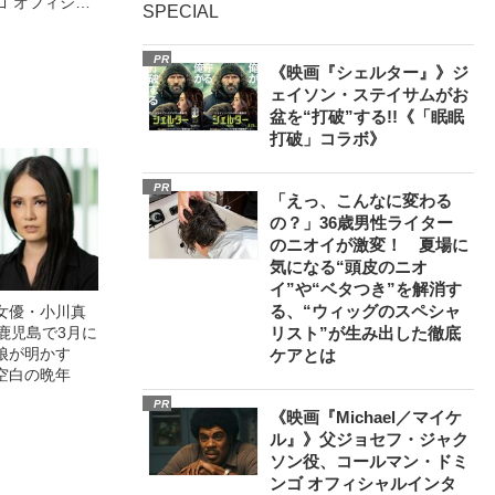
ゴ オフィシャ
SPECIAL
観客を魅了した
像への想いを
PR
0億円突破》
《映画『シェルター』》ジ
ェイソン・ステイサムがお
盆を“打破”する!!《「眠眠
打破」コラボ》
PR
「えっ、こんなに変わる
の？」36歳男性ライター
のニオイが激変！ 夏場に
気になる“頭皮のニオ
イ”や“ベタつき”を解消す
る、“ウィッグのスペシャ
女優・小川真
鹿児島で3月に
リスト”が生み出した徹底
娘が明かす
ケアとは
空白の晩年
PR
《映画『Michael／マイケ
ル』》父ジョセフ・ジャク
ソン役、コールマン・ドミ
ンゴ オフィシャルインタ