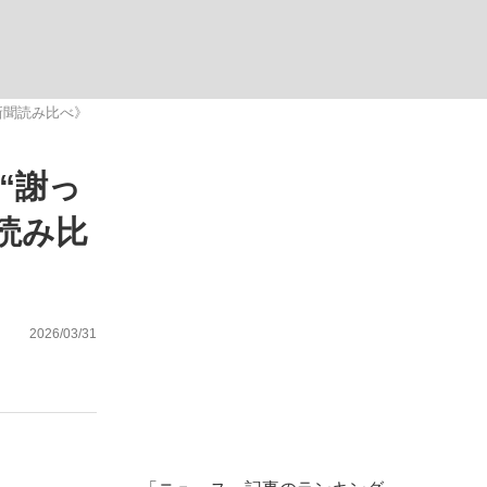
む将棋
新聞読み比べ》
“謝っ
読み比
2026/03/31