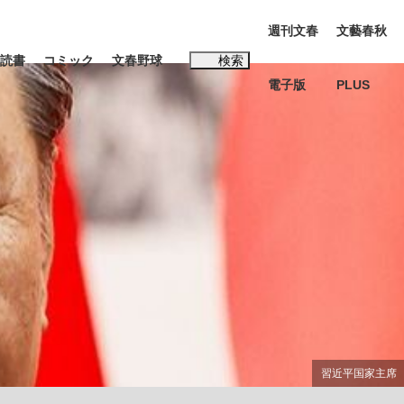
週刊文春
文藝春秋
読書
コミック
文春野球
検索
電子版
PLUS
インタビュー
読書
#松田聖子
K-POPアイドルたち