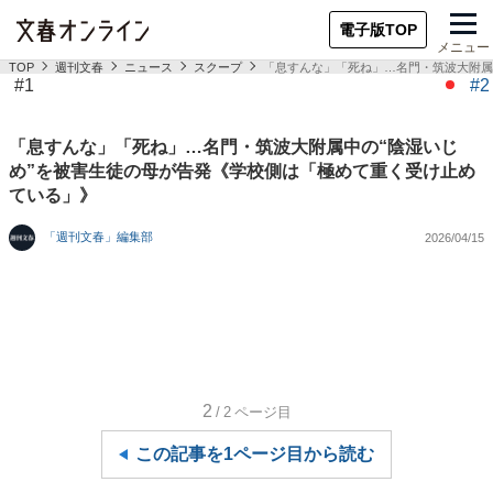
電子版TOP
メニュー
TOP
週刊文春
ニュース
スクープ
「息すんな」「死ね」…名門・筑波大附属
#1
#2
「息すんな」「死ね」…名門・筑波大附属中の“陰湿いじ
め”を被害生徒の母が告発《学校側は「極めて重く受け止め
ている」》
「週刊文春」編集部
2026/04/15
2
/2
ページ目
この記事を1ページ目から読む