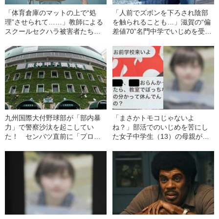
「体育倉庫のマットの上で“処
「人前でズボンを下ろされ陰部
理”させられて……」教師による
を触られることも…」滋賀の“偏
スクールセクハラ被害者たちが
差値70”名門中学でいじめを受け
声をあげた！
た中1男子が訴えた“スクールカ
ーストの恐怖”とは
九州国際大付野球部が「部内暴
「まさかトモコじゃないよ
力」で警察沙汰を起こしてい
ね？」部活でのいじめを苦にし
た！ センバツ直前に「プロ注
た女子中学生（13）の母親が忘
目選手が同級生を病院送り」
れられない“嫌な予感”が走った瞬
教頭は「調査中なので詳細は回
間
答できません」