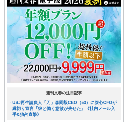
週刊文春の注目記事
USJ再生請負人「刀」森岡毅CEO（53）に腹心CFOが
縁切り宣言「彼と働く意欲が失せた」《社内メール入
手&独占直撃》