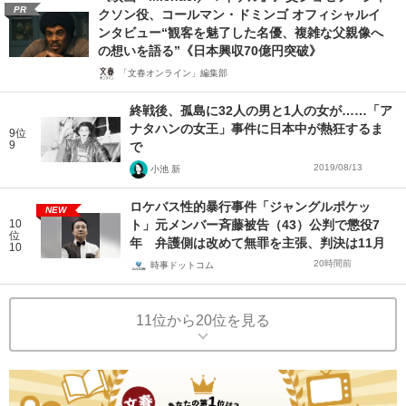
PR
クソン役、コールマン・ドミンゴ オフィシャルイ
ンタビュー“観客を魅了した名優、複雑な父親像へ
の想いを語る”《日本興収70億円突破》
「文春オンライン」編集部
終戦後、孤島に32人の男と1人の女が……「ア
ナタハンの女王」事件に日本中が熱狂するま
9位
9
で
2019/08/13
小池 新
ロケバス性的暴行事件「ジャングルポケッ
NEW
10
ト」元メンバー斉藤被告（43）公判で懲役7
位
年 弁護側は改めて無罪を主張、判決は11月
10
20時間前
時事ドットコム
11位から20位を見る