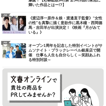
爆誕！【応募総数941票 全54作品の栄冠に
輝いた作品とはー!?】
PR
《渡辺淳一原作＆娘・渡邉直子監督》“女性
の性”を真摯に描く意欲作に黒木瞳・西岡德
馬・吉田羊が出演決定！《映画『月がみて
いる』》
PR
オープン1周年を記念した特別イベントがサ
ムソナイト・ブラックレーベル銀座店で開
催 仕事も人生も自分らしく～笑顔あふれ
る特別対談～