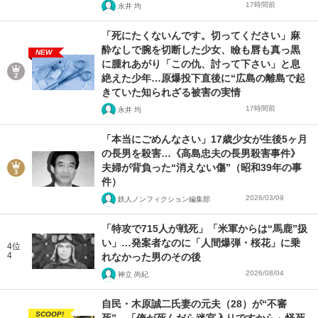
17時間前
永井 均
「死にたくないんです。切ってください」麻
酔なしで腕を切断した少女、瞼も唇も真っ黒
NEW
に腫れあがり「この仇、討って下さい」と息
絶えた少年…原爆投下直後に“広島の離島で起
きていた知られざる被害の実情
17時間前
永井 均
「本当にごめんなさい」17歳少女が生後5ヶ月
の長男を殺害…《高島忠夫の長男殺害事件》
夫婦が背負った“消えない傷”（昭和39年の事
件）
2026/03/09
鉄人ノンフィクション編集部
「特攻で715人が戦死」「米軍からは“馬鹿”扱
い」…発案者なのに「人間爆弾・桜花」に乗
4位
4
れなかった男のその後
2026/08/04
神立 尚紀
自民・木原誠二氏妻の元夫（28）が“不審
SCOOP!
死”…「俺が死んだら迷宮入りですから」怪死