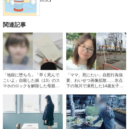
関連記事
「地獄に堕ちろ」「早く死んで
「ママ、死にたい」自慰行為強
こいよ」自殺した娘（13）のス
要、わいせつ画像拡散……氷点
マホのロックを解除した母親が
下の旭川で凍死した14歳女子中
目にした、同級生の女子生徒が
学生への“壮絶イジメ”《7000万
送った苛烈すぎるメッセージ”の
円支払いで遺族と和解成立へ》
数々