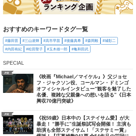
おすすめのキーワードタグ一覧
#藤田晋
#三山凌輝
#高市早苗
#後藤真希
#森岡毅
#城彰二
#内田有紀
#松田聖子
#玉木雄一郎
#亀和田武
SPECIAL
PR
《映画『Michael／マイケル』》父ジョセ
フ・ジャクソン役、コールマン・ドミンゴ
オフィシャルインタビュー“観客を魅了した
名優、複雑な父親像への想いを語る”《日本
興収70億円突破》
PR
《祝59歳》日本中の【ステイサム愛】が大
暴走！ “勝手に”生誕祭試写会開催！ 主演も
助演も全部ステイサム！「ステサミー賞」