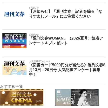
お知らせ
【お知らせ】「週刊文春」記者を騙る「な
りすましメール」にご注意ください
お知らせ
「週刊文春WOMAN」（2026夏号）読者ア
ンケート＆プレゼント
人気記事アンケート
《図書カード5000円分が当たる》週刊文春8
月13日・20日号 人気記事アンケート募集
中！
おすすめ一覧