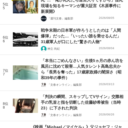
5位
現場を知るキーマンが重大証言《木原事件に
5
新展開》
2026/08/05
「週刊文春」編集部
戦争末期の日本軍が作ろうとしたのは「人間
爆弾」だった…「いったい誰を乗せるんだ」
6位
6
31歳軍人が口にした“驚きの人物”
2026/08/04
神立 尚紀
「本当にごめんなさい」生後5ヵ月の赤ん坊を
風呂に沈めて殺害…人気タレント高島忠夫か
7位
ら「長男を奪った」17歳家政婦の闇深さ（昭
7
和39年の事件）
2026/03/13
「文春オンライン」編集部
「判決の瞬間、スキップしてVサイン」交際相
手の乳首と指を切断した佐藤紗希被告（当時
8位
8
23）に下された判決
2026/06/26
「文春オンライン」編集部
《映画『Michael／マイケル』》父ジョセフ・ジャ