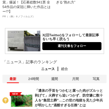
賞」爆誕！【応募総数941票 全
ぎる“熟れ方”
54作品の栄冠に輝いた作品とは
ー!?】
PR（（株）キノフィルムズ）
X(旧Twitter)をフォローして最新記事
をいち早く読もう
週刊文春をフォロー
「ニュース」記事のランキング
ニュース
総合
最新
24時間
週間
月間
写真
「遺体の手首をつかむと腐った肉がズルッと
NEW
剥げて」火葬すら追いつかず、防空壕に数十
人を“集団土葬”…この世の地獄を見た少年兵
が明かした“過酷すぎる任務”とは