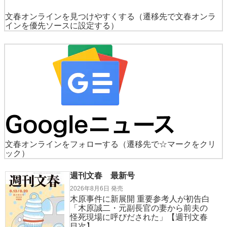
文春オンラインを見つけやすくする
（遷移先で文春オンラ
インを優先ソースに設定する）
文春オンラインをフォローする
（遷移先で☆マークをクリ
ック）
週刊文春 最新号
2026年8月6日 発売
木原事件に新展開 重要参考人が初告白
「木原誠二・元副長官の妻から前夫の
怪死現場に呼びだされた」【週刊文春
目次】