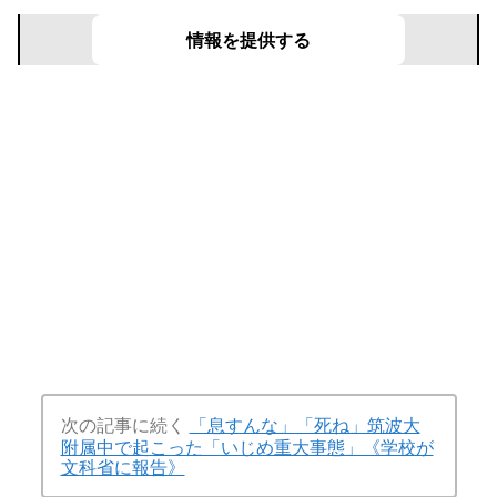
文春リークス
あなたの目の前で起きた事件を募集！
情報を提供する
次の記事に続く
「息すんな」「死ね」筑波大
附属中で起こった「いじめ重大事態」《学校が
文科省に報告》