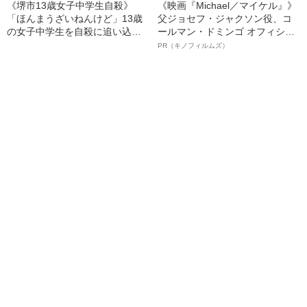
《堺市13歳女子中学生自殺》
《映画『Michael／マイケル』》
「ほんまうざいねんけど」13歳
父ジョセフ・ジャクソン役、コ
の女子中学生を自殺に追い込ん
ールマン・ドミンゴ オフィシャ
だ、女子バレー部で起きた“壮絶
ルインタビュー“観客を魅了した
PR（キノフィルムズ）
すぎるいじめ”の一部始終
名優、複雑な父親像への想いを
語る”《日本興収70億円突破》