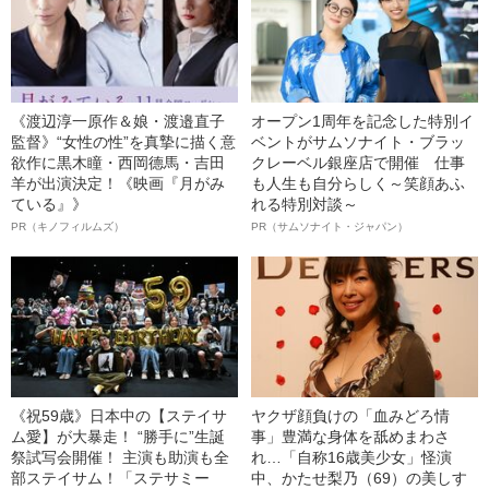
《渡辺淳一原作＆娘・渡邉直子
オープン1周年を記念した特別イ
監督》“女性の性”を真摯に描く意
ベントがサムソナイト・ブラッ
欲作に黒木瞳・西岡德馬・吉田
クレーベル銀座店で開催 仕事
羊が出演決定！《映画『月がみ
も人生も自分らしく～笑顔あふ
ている』》
れる特別対談～
PR（キノフィルムズ）
PR（サムソナイト・ジャパン）
《祝59歳》日本中の【ステイサ
ヤクザ顔負けの「血みどろ情
ム愛】が大暴走！ “勝手に”生誕
事」豊満な身体を舐めまわさ
祭試写会開催！ 主演も助演も全
れ…「自称16歳美少女」怪演
部ステイサム！「ステサミー
中、かたせ梨乃（69）の美しす