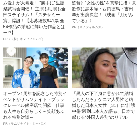
ム愛】が大暴走！ “勝手に”生誕
監督》“女性の性”を真摯に描く意
祭試写会開催！ 主演も助演も全
欲作に黒木瞳・西岡德馬・吉田
部ステイサム！「ステサミー
羊が出演決定！《映画『月がみ
賞」爆誕！【応募総数941票 全
ている』》
54作品の栄冠に輝いた作品とは
PR（キノフィルムズ）
ー!?】
PR（（株）キノフィルムズ）
オープン1周年を記念した特別イ
「黒人の下半身に惹かれて結婚
ベントがサムソナイト・ブラッ
したんだろ」ケニア人男性と結
クレーベル銀座店で開催 仕事
婚した日本人女性（31）に“誹謗
も人生も自分らしく～笑顔あふ
中傷”殺到…本人が語る、日本で
れる特別対談～
感じる“外国人差別”のリアル
PR（サムソナイト・ジャパン）