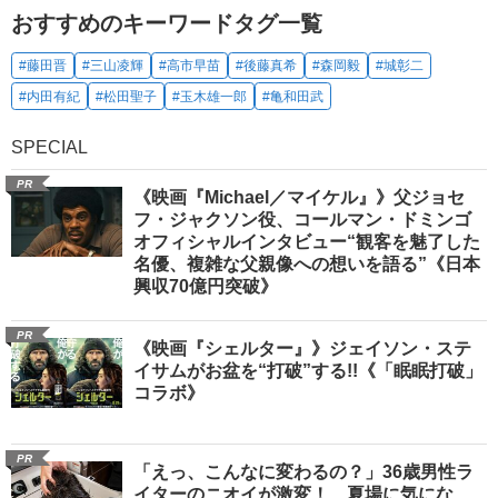
おすすめのキーワードタグ一覧
#藤田晋
#三山凌輝
#高市早苗
#後藤真希
#森岡毅
#城彰二
#内田有紀
#松田聖子
#玉木雄一郎
#亀和田武
SPECIAL
PR
《映画『Michael／マイケル』》父ジョセ
フ・ジャクソン役、コールマン・ドミンゴ
オフィシャルインタビュー“観客を魅了した
名優、複雑な父親像への想いを語る”《日本
興収70億円突破》
PR
《映画『シェルター』》ジェイソン・ステ
イサムがお盆を“打破”する!!《「眠眠打破」
コラボ》
PR
「えっ、こんなに変わるの？」36歳男性ラ
イターのニオイが激変！ 夏場に気にな