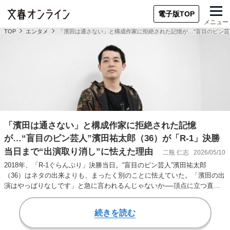
電子版TOP
メニュー
TOP
エンタメ
「濱田は通さない」と構成作家に拒絶された記憶が…“盲目のピン芸人
「濱田は通さない」と構成作家に拒絶された記憶
が…“盲目のピン芸人”濱田祐太郎（36）が「R-1」決勝
当日まで“出演取り消し”に怯えた理由
二瓶 仁志
2026/05/10
2018年、「R-1ぐらんぷり」決勝当日。“盲目のピン芸人”濱田祐太郎
（36）はネタの出来よりも、まったく別のことに怯えていた。「濱田の出
演はやっぱりなしです」と急に言われるんじゃないか──頂点に立つ直前
まで彼の胸…
続きを読む