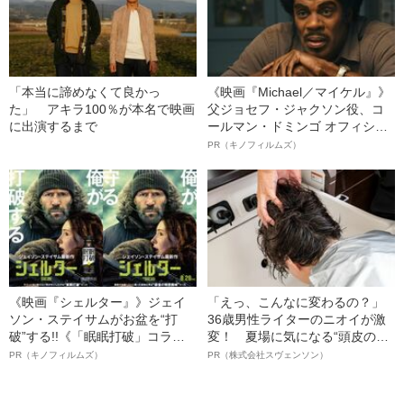
「本当に諦めなくて良かっ
《映画『Michael／マイケル』》
た」 アキラ100％が本名で映画
父ジョセフ・ジャクソン役、コ
に出演するまで
ールマン・ドミンゴ オフィシャ
ルインタビュー“観客を魅了した
PR（キノフィルムズ）
名優、複雑な父親像への想いを
語る”《日本興収70億円突破》
《映画『シェルター』》ジェイ
「えっ、こんなに変わるの？」
ソン・ステイサムがお盆を“打
36歳男性ライターのニオイが激
破”する!!《「眠眠打破」コラ
変！ 夏場に気になる“頭皮のニ
ボ》
オイ”や“ベタつき”を解消す
PR（キノフィルムズ）
PR（株式会社スヴェンソン）
る、“ウィッグのスペシャリス
ト”が生み出した徹底ケアとは