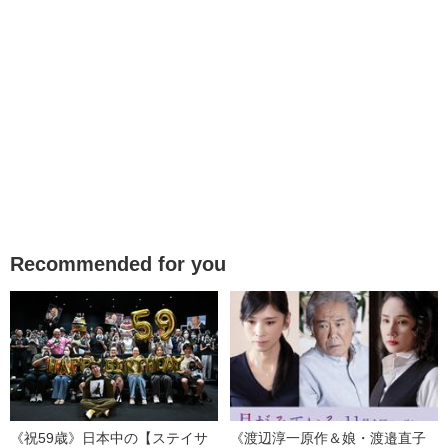
Recommended for you
《祝59歳》日本中の【ステイサ
《渡辺淳一原作＆娘・渡邉直子