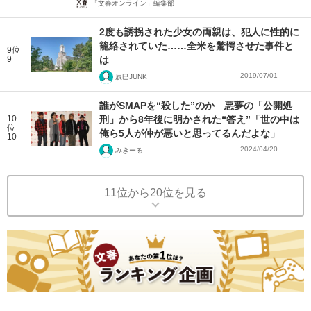
「文春オンライン」編集部
2度も誘拐された少女の両親は、犯人に性的に
籠絡されていた……全米を驚愕させた事件と
9位
9
は
2019/07/01
辰巳JUNK
誰がSMAPを“殺した”のか 悪夢の「公開処
10
刑」から8年後に明かされた“答え”「世の中は
位
俺ら5人が仲が悪いと思ってるんだよな」
10
2024/04/20
みきーる
11位から20位を見る