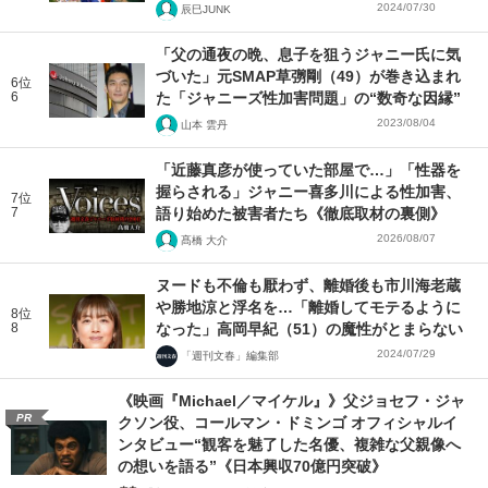
2024/07/30
辰巳JUNK
「父の通夜の晩、息子を狙うジャニー氏に気
づいた」元SMAP草彅剛（49）が巻き込まれ
6位
6
た「ジャニーズ性加害問題」の“数奇な因縁”
2023/08/04
山本 雲丹
「近藤真彦が使っていた部屋で…」「性器を
握らされる」ジャニー喜多川による性加害、
7位
7
語り始めた被害者たち《徹底取材の裏側》
2026/08/07
髙橋 大介
ヌードも不倫も厭わず、離婚後も市川海老蔵
や勝地涼と浮名を…「離婚してモテるように
8位
8
なった」高岡早紀（51）の魔性がとまらない
2024/07/29
「週刊文春」編集部
《映画『Michael／マイケル』》父ジョセフ・ジャ
PR
クソン役、コールマン・ドミンゴ オフィシャルイ
ンタビュー“観客を魅了した名優、複雑な父親像へ
の想いを語る”《日本興収70億円突破》