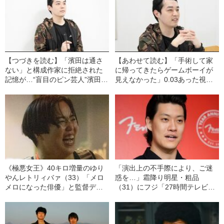
【つづきを読む】「濱田は通さ
【あわせて読む】「手術して家
ない」と構成作家に拒絶された
に帰ってきたらゲームボーイが
記憶が…“盲目のピン芸人”濱田祐
見えなかった」0.03あった視力
太郎（36）が「R-1」決勝当日ま
も手術で喪失…“盲目のピン芸
で“出演取り消し”に怯えた理由
人”濱田祐太郎（36）が直面し
た“絶望の2択”
《極悪女王》40キロ増量のゆり
「演出上の不手際により、ご迷
やんレトリィバァ（33）「メロ
惑を…」霜降り明星・粗品
メロになった俳優」と監督デビ
（31）にフジ「27時間テレビ」
ューのワケ「“10キロ増量”剛力
が“全面謝罪”していた！《最高視
彩芽＆唐田えりかも参加の打ち
聴率のウラにあった“前代未聞の
上げでは…」
トラブル”とは？》