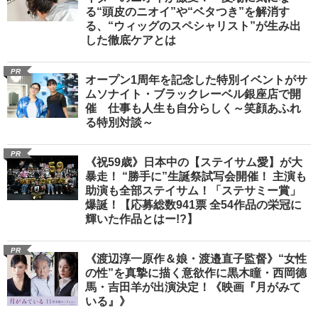
る“頭皮のニオイ”や“ベタつき”を解消す
る、“ウィッグのスペシャリスト”が生み出
した徹底ケアとは
PR
オープン1周年を記念した特別イベントがサ
ムソナイト・ブラックレーベル銀座店で開
催 仕事も人生も自分らしく～笑顔あふれ
る特別対談～
PR
《祝59歳》日本中の【ステイサム愛】が大
暴走！ “勝手に”生誕祭試写会開催！ 主演も
助演も全部ステイサム！「ステサミー賞」
爆誕！【応募総数941票 全54作品の栄冠に
輝いた作品とはー!?】
PR
《渡辺淳一原作＆娘・渡邉直子監督》“女性
の性”を真摯に描く意欲作に黒木瞳・西岡德
馬・吉田羊が出演決定！《映画『月がみて
いる』》