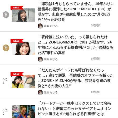
「印税は1円ももらっていません」19年ぶりに
NEW
芸能界に復帰したZONE・MIZUHO（38）が
明かす、紅白3年連続出場したのに“月収8万
円”だった絶頂期
5時間前
佐藤 ちひろ
「収録後に泣いていた、って報じられたけ
NEW
ど…」ZONEのMIZUHO（38）が明かす、24
年前にとんねるず石橋貴明がつけた“強烈なあ
だ名”事件の真相
5時間前
佐藤 ちひろ
「だんだんボイトレにも呼ばれなくなっ
NEW
て…」高3で脱退→再結成のオファーも断った
4位
元ZONE・MIZUHOが語る、芸能界引退の裏
4
側と“その後の人生”
5時間前
佐藤 ちひろ
「パートナーが一晩中セックスしていて寝ら
れない」と解散に至った女子ペアも…オリン
5位
5
ピック選手村の“知られざる性事情”とは