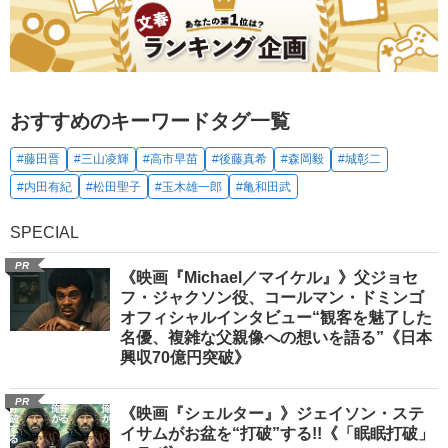
おすすめのキーワードタグ一覧
#藤田晋
#三山凌輝
#高市早苗
#後藤真希
#森岡毅
#城彰二
#内田有紀
#松田聖子
#玉木雄一郎
#亀和田武
SPECIAL
PR
《映画『Michael／マイケル』》父ジョセ
フ・ジャクソン役、コールマン・ドミンゴ
オフィシャルインタビュー“観客を魅了した
名優、複雑な父親像への想いを語る”《日本
興収70億円突破》
PR
《映画『シェルター』》ジェイソン・ステ
イサムがお盆を“打破”する!!《「眠眠打破」