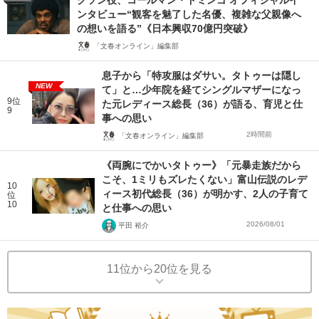
クソン役、コールマン・ドミンゴ オフィシャルイ
ンタビュー“観客を魅了した名優、複雑な父親像へ
の想いを語る”《日本興収70億円突破》
「文春オンライン」編集部
息子から「特攻服はダサい。タトゥーは隠し
NEW
て」と…少年院を経てシングルマザーになっ
9位
た元レディース総長（36）が語る、育児と仕
9
事への思い
2時間前
「文春オンライン」編集部
《両腕にでかいタトゥー》「元暴走族だから
こそ、1ミリもズレたくない」富山伝説のレデ
10
ィース初代総長（36）が明かす、2人の子育て
位
10
と仕事への思い
2026/08/01
平田 裕介
11位から20位を見る