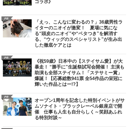
コラボ》
PR
「えっ、こんなに変わるの？」36歳男性ラ
イターのニオイが激変！ 夏場に気にな
る“頭皮のニオイ”や“ベタつき”を解消す
る、“ウィッグのスペシャリスト”が生み出
した徹底ケアとは
PR
《祝59歳》日本中の【ステイサム愛】が大
暴走！ “勝手に”生誕祭試写会開催！ 主演も
助演も全部ステイサム！「ステサミー賞」
爆誕！【応募総数941票 全54作品の栄冠に
輝いた作品とはー!?】
PR
オープン1周年を記念した特別イベントがサ
ムソナイト・ブラックレーベル銀座店で開
催 仕事も人生も自分らしく～笑顔あふれ
る特別対談～