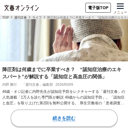
電子版TOP
メニュー
TOP
週刊文春
ライフ
降圧剤は何歳までに卒業すべき？ “認知症治療のエキス
降圧剤は何歳までに卒業すべき？ “認知症治療のエキ
スパート”が解説する「認知症と高血圧の関係」
内野 勝行
「週刊文春」編集部
2026/05/09
49歳・オジ記者に内野先生が認知症予防をレクチャーする「週刊文春」の
人気連載「1万人を診た専門医が解説 49歳からの認知症予防」。「認知症
と血圧」を取り上げた第2回を無料公開する。 厚生労働省の「患者調査」
（20…
続きを読む