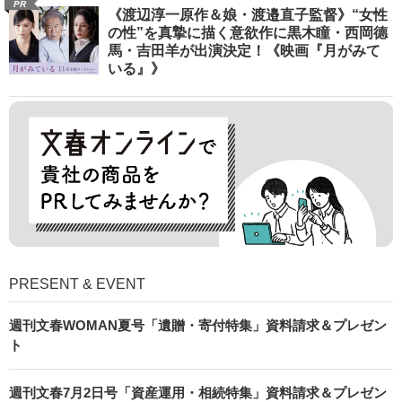
PR
《渡辺淳一原作＆娘・渡邉直子監督》“女性
の性”を真摯に描く意欲作に黒木瞳・西岡德
馬・吉田羊が出演決定！《映画『月がみて
いる』》
PRESENT & EVENT
週刊文春WOMAN夏号「遺贈・寄付特集」資料請求＆プレゼン
ト
週刊文春7月2日号「資産運用・相続特集」資料請求＆プレゼン