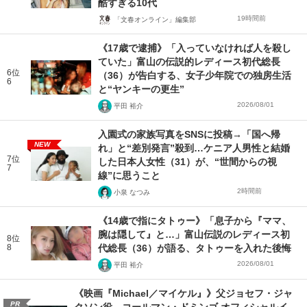
酷すぎる10代
19時間前
「文春オンライン」編集部
《17歳で逮捕》「入っていなければ人を殺し
ていた」富山の伝説的レディース初代総長
6位
（36）が告白する、女子少年院での独房生活
6
と“ヤンキーの更生”
2026/08/01
平田 裕介
入園式の家族写真をSNSに投稿→「国へ帰
NEW
れ」と“差別発言”殺到…ケニア人男性と結婚
7位
した日本人女性（31）が、“世間からの視
7
線”に思うこと
2時間前
小泉 なつみ
《14歳で指にタトゥー》「息子から『ママ、
腕は隠して』と…」富山伝説のレディース初
8位
8
代総長（36）が語る、タトゥーを入れた後悔
2026/08/01
平田 裕介
《映画『Michael／マイケル』》父ジョセフ・ジャ
PR