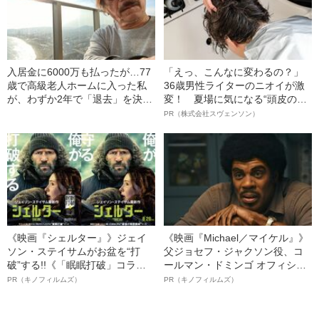
入居金に6000万も払ったが…77
「えっ、こんなに変わるの？」
歳で高級老人ホームに入った私
36歳男性ライターのニオイが激
が、わずか2年で「退去」を決意
変！ 夏場に気になる“頭皮のニ
したわけ
オイ”や“ベタつき”を解消す
PR（株式会社スヴェンソン）
る、“ウィッグのスペシャリス
ト”が生み出した徹底ケアとは
《映画『シェルター』》ジェイ
《映画『Michael／マイケル』》
ソン・ステイサムがお盆を“打
父ジョセフ・ジャクソン役、コ
破”する!!《「眠眠打破」コラ
ールマン・ドミンゴ オフィシャ
ボ》
ルインタビュー“観客を魅了した
PR（キノフィルムズ）
PR（キノフィルムズ）
名優、複雑な父親像への想いを
語る”《日本興収70億円突破》