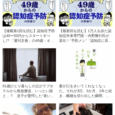
【連載第1回を読む】認知症予防
【最新回を読む】1万人を診た認
は40〜50代からスタートすべ
知症外来専門医・内野勝行氏が
し!? 「週刊文春」の49歳・オジ
直伝！“予防メシ”「認知症に良い
記者が“認知症治療のエキスパー
食べ物は…」
ト”に尋ねた
81歳ひとり暮らしの父がラブホ
妻が口をきいてくれなくなっ
テルから救急搬送、いったい誰
た。それが3日、3か月、1年と続
と…？ 息子が驚愕した“老いた
き…離婚を切り出した瞬間、妻
親の性生活”
が見せた“驚きの反応”