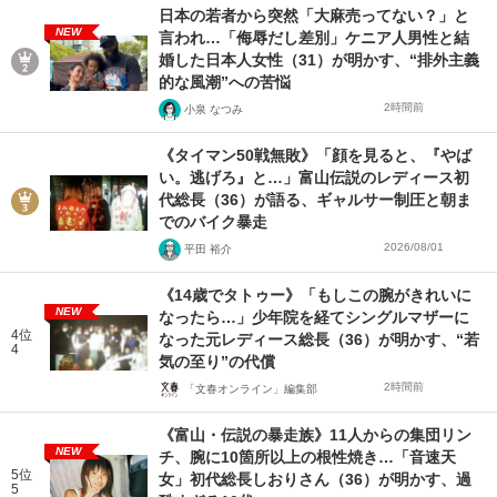
日本の若者から突然「大麻売ってない？」と
NEW
言われ…「侮辱だし差別」ケニア人男性と結
婚した日本人女性（31）が明かす、“排外主義
的な風潮”への苦悩
2時間前
小泉 なつみ
《タイマン50戦無敗》「顔を見ると、『やば
い。逃げろ』と…」富山伝説のレディース初
代総長（36）が語る、ギャルサー制圧と朝ま
でのバイク暴走
2026/08/01
平田 裕介
《14歳でタトゥー》「もしこの腕がきれいに
NEW
なったら…」少年院を経てシングルマザーに
4位
なった元レディース総長（36）が明かす、“若
4
気の至り”の代償
2時間前
「文春オンライン」編集部
《富山・伝説の暴走族》11人からの集団リン
NEW
チ、腕に10箇所以上の根性焼き…「音速天
5位
女」初代総長しおりさん（36）が明かす、過
5