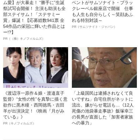
ム愛】が大暴走！ “勝手に”生誕
ベントがサムソナイト・ブラッ
祭試写会開催！ 主演も助演も全
クレーベル銀座店で開催 仕事
部ステイサム！「ステサミー
も人生も自分らしく～笑顔あふ
賞」爆誕！【応募総数941票 全
れる特別対談～
54作品の栄冠に輝いた作品とは
PR（サムソナイト・ジャパン）
ー!?】
PR（（株）キノフィルムズ）
《渡辺淳一原作＆娘・渡邉直子
「上級国民は逮捕されなくて良
監督》“女性の性”を真摯に描く意
いですね」自宅住所がネットに
欲作に黒木瞳・西岡德馬・吉田
流出、嫌がらせ電話も…《12人
羊が出演決定！《映画『月がみ
死傷の池袋暴走事故》飯塚幸三
ている』》
の長男が直面した「加害者家族
への暴力」
PR（キノフィルムズ）