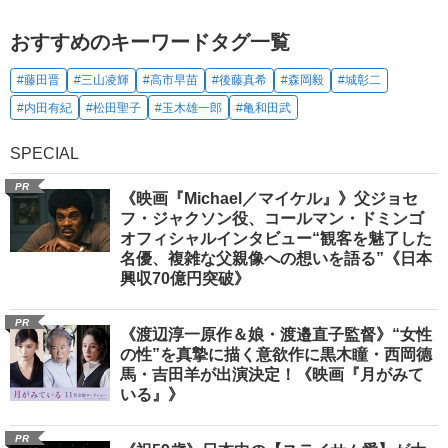
おすすめのキーワードタグ一覧
#藤田晋
#三山凌輝
#高市早苗
#後藤真希
#森岡毅
#城彰二
#内田有紀
#松田聖子
#玉木雄一郎
#亀和田武
SPECIAL
PR
《映画『Michael／マイケル』》父ジョセ
フ・ジャクソン役、コールマン・ドミンゴ
オフィシャルインタビュー“観客を魅了した
名優、複雑な父親像への想いを語る”《日本
興収70億円突破》
PR
《渡辺淳一原作＆娘・渡邉直子監督》“女性
の性”を真摯に描く意欲作に黒木瞳・西岡德
馬・吉田羊が出演決定！《映画『月がみて
いる』》
PR