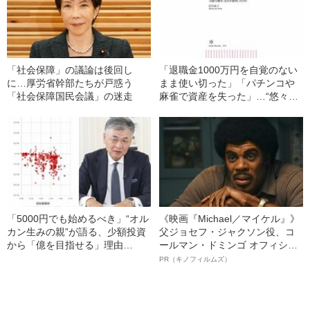
「社会保障」の議論は後回し
「退職金1000万円を自覚のない
に…厚労省幹部たちが戸惑う
まま使い切った」「パチンコや
「社会保障国民会議」の迷走
麻雀で資産を失った」…“悠々自
適な老後”を送れない過労シニア
たちの実態
「5000円でも始めるべき」“オル
《映画『Michael／マイケル』》
カン生みの親”が語る、少額投資
父ジョセフ・ジャクソン役、コ
から「億を目指せる」理由
ールマン・ドミンゴ オフィシャ
《NISA》
ルインタビュー“観客を魅了した
PR（キノフィルムズ）
名優、複雑な父親像への想いを
語る”《日本興収70億円突破》