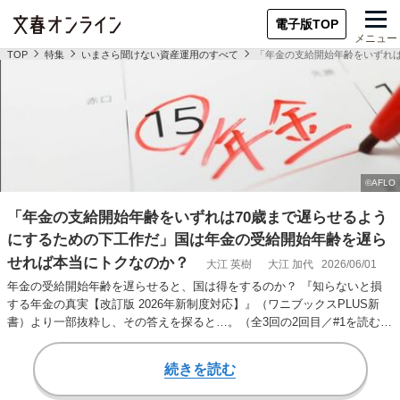
電子版TOP
メニュー
TOP
特集
いまさら聞けない資産運用のすべて
「年金の支給開始年齢をいずれ
「年金の支給開始年齢をいずれは70歳まで遅らせるよう
にするための下工作だ」国は年金の受給開始年齢を遅ら
せれば本当にトクなのか？
大江 英樹
大江 加代
2026/06/01
年金の受給開始年齢を遅らせると、国は得をするのか？ 『知らないと損
する年金の真実【改訂版 2026年新制度対応】』（ワニブックスPLUS新
書）より一部抜粋し、その答えを探ると…。（全3回の2回目／#1を読む、
#3を…
続きを読む