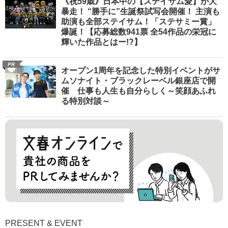
《祝59歳》日本中の【ステイサム愛】が大
暴走！ “勝手に”生誕祭試写会開催！ 主演も
助演も全部ステイサム！「ステサミー賞」
爆誕！【応募総数941票 全54作品の栄冠に
輝いた作品とはー!?】
PR
オープン1周年を記念した特別イベントがサ
ムソナイト・ブラックレーベル銀座店で開
催 仕事も人生も自分らしく～笑顔あふれ
る特別対談～
PRESENT & EVENT