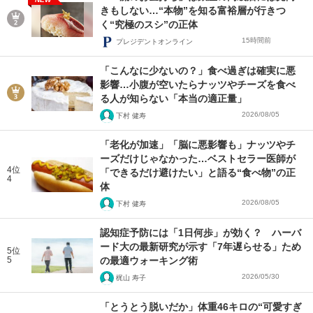
きもしない…“本物”を知る富裕層が行きつ
く“究極のスシ”の正体
15時間前
プレジデントオンライン
「こんなに少ないの？」食べ過ぎは確実に悪
影響…小腹が空いたらナッツやチーズを食べ
る人が知らない「本当の適正量」
2026/08/05
下村 健寿
「老化が加速」「脳に悪影響も」ナッツやチ
ーズだけじゃなかった…ベストセラー医師が
4位
「できるだけ避けたい」と語る“食べ物”の正
4
体
2026/08/05
下村 健寿
認知症予防には「1日何歩」が効く？ ハーバ
ード大の最新研究が示す「7年遅らせる」ため
5位
5
の最適ウォーキング術
2026/05/30
梶山 寿子
「とうとう脱いだか」体重46キロの“可愛すぎ