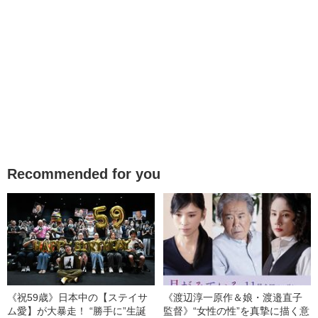
Recommended for you
《祝59歳》日本中の【ステイサ
《渡辺淳一原作＆娘・渡邉直子
ム愛】が大暴走！ “勝手に”生誕
監督》“女性の性”を真摯に描く意