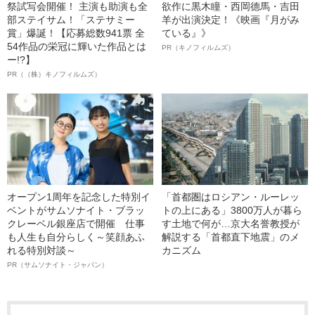
祭試写会開催！ 主演も助演も全
欲作に黒木瞳・西岡德馬・吉田
部ステイサム！「ステサミー
羊が出演決定！《映画『月がみ
賞」爆誕！【応募総数941票 全
ている』》
54作品の栄冠に輝いた作品とは
PR（キノフィルムズ）
ー!?】
PR（（株）キノフィルムズ）
オープン1周年を記念した特別イ
「首都圏はロシアン・ルーレッ
ベントがサムソナイト・ブラッ
トの上にある」3800万人が暮ら
クレーベル銀座店で開催 仕事
す土地で何が…京大名誉教授が
も人生も自分らしく～笑顔あふ
解説する「首都直下地震」のメ
れる特別対談～
カニズム
PR（サムソナイト・ジャパン）