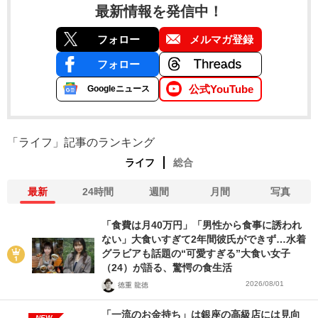
最新情報を発信中！
フォロー
メルマガ登録
フォロー
公式YouTube
Googleニュース
「ライフ」記事のランキング
ライフ
総合
最新
24時間
週間
月間
写真
「食費は月40万円」「男性から食事に誘われ
ない」大食いすぎて2年間彼氏ができず…水着
グラビアも話題の“可愛すぎる”大食い女子
（24）が語る、驚愕の食生活
2026/08/01
徳重 龍徳
「一流のお金持ち」は銀座の高級店には見向
NEW