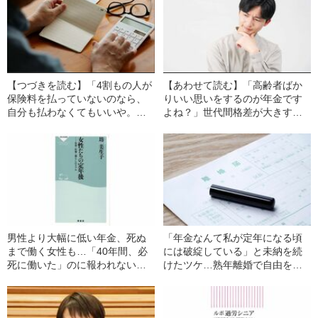
【つづきを読む】「4割もの人が
【あわせて読む】「高齢者ばか
保険料を払っていないのなら、
りいい思いをするのが年金です
自分も払わなくてもいいや。何
よね？」世代間格差が大きすぎ
とかなる」年金保険料を払って
るとは言えない“これだけの理由”
いなかった人の悲しい末路
男性より大幅に低い年金、死ぬ
「年金なんて私が定年になる頃
まで働く女性も…「40年間、必
には破綻している」と未納を続
死に働いた」のに報われない女
けたツケ…熟年離婚で自由を手
性たちの定年後に待ち受ける“残
に入れるはずだった女性を襲
酷な現実”
う“老後破産”の危機