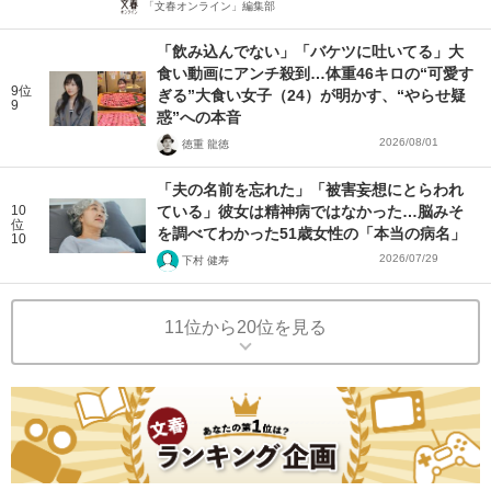
「文春オンライン」編集部
「飲み込んでない」「バケツに吐いてる」大
食い動画にアンチ殺到…体重46キロの“可愛す
9位
ぎる”大食い女子（24）が明かす、“やらせ疑
9
惑”への本音
2026/08/01
徳重 龍徳
「夫の名前を忘れた」「被害妄想にとらわれ
10
ている」彼女は精神病ではなかった…脳みそ
位
を調べてわかった51歳女性の「本当の病名」
10
2026/07/29
下村 健寿
11位から20位を見る