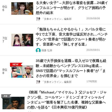
る大食い女子”→大胆な水着姿を披露…24歳イ
6位
ンフルエンサーが明かす、グラビア挑戦の予
6
想外の結末
2026/08/06
「文春オンライン」編集部
「勉強もちゃんとやるから！」スパルタ母に
中1で土下座、音大進学は猛反対され…ベンチ
7位
プレス“世界金”で話題のフルート奏者が明か
7
す、音楽家への「険しすぎる道」
2026/08/01
我妻 弘崇
35歳で大手損保を退職→収入ゼロで夜職も経
NEW
験→未経験からベンチプレス110kg達成…
8位
SNSで話題の“マッスルフルート奏者”が「ま
8
さかの世界金」を掴むまで
17時間前
「文春オンライン」編集部
《映画『Michael／マイケル』》父ジョセフ・ジャ
PR
クソン役、コールマン・ドミンゴ オフィシャルイ
ンタビュー“観客を魅了した名優、複雑な父親像へ
の想いを語る”《日本興収70億円突破》