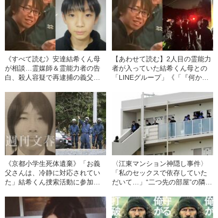
《すべて読む》安達結希くん母
【あわせて読む】2人目の霊能力
が相談…霊媒師＆霊能力者の告
者が入っていた結希くん母との
白、殺人容疑で再逮捕の義父・
「LINEグループ」《「『何か視
安達優季容疑者の同僚が語る
えない？』と頼まれて…」》
「結希くんを殴り…」「再婚で
人相が変わった」…行方不明事
件の真相
《京都小学生死体遺棄》「お義
〈江東マンション神隠し事件〉
父さんは、冷静に対応されてい
「私のセックスで依存していた
た」結希くん捜索活動に参加し
だいて…」“二つ先の部屋”の隣人
た義父・安達優季容疑者の意外
が23歳の女性をバラバラに“解
な姿 残されたスニーカーの謎
体”した理由
「地元の人間でも使わない道