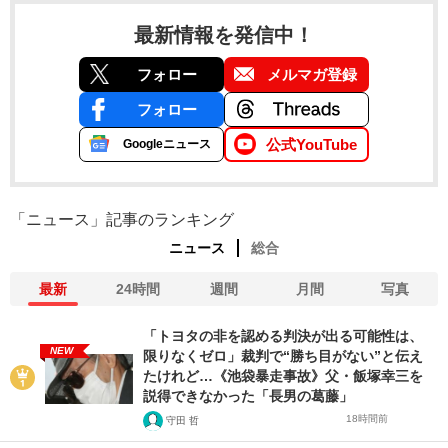
最新情報を発信中！
フォロー
メルマガ登録
フォロー
公式YouTube
Googleニュース
「ニュース」記事のランキング
ニュース
総合
最新
24時間
週間
月間
写真
「トヨタの非を認める判決が出る可能性は、
NEW
限りなくゼロ」裁判で“勝ち目がない”と伝え
たけれど…《池袋暴走事故》父・飯塚幸三を
説得できなかった「長男の葛藤」
18時間前
守田 哲