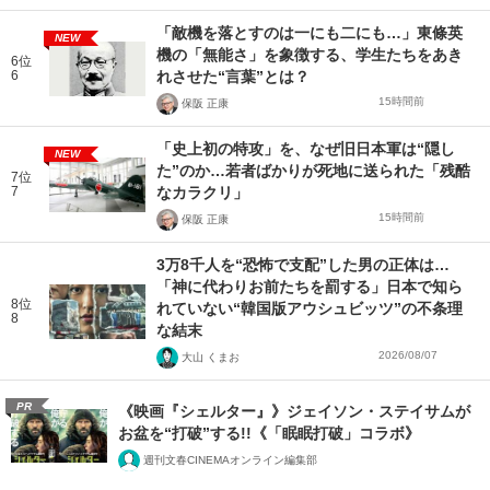
「敵機を落とすのは一にも二にも…」東條英
NEW
機の「無能さ」を象徴する、学生たちをあき
6位
6
れさせた“言葉”とは？
15時間前
保阪 正康
「史上初の特攻」を、なぜ旧日本軍は“隠し
NEW
た”のか…若者ばかりが死地に送られた「残酷
7位
7
なカラクリ」
15時間前
保阪 正康
3万8千人を“恐怖で支配”した男の正体は…
「神に代わりお前たちを罰する」日本で知ら
8位
れていない“韓国版アウシュビッツ”の不条理
8
な結末
2026/08/07
大山 くまお
PR
《映画『シェルター』》ジェイソン・ステイサムが
お盆を“打破”する!!《「眠眠打破」コラボ》
週刊文春CINEMAオンライン編集部