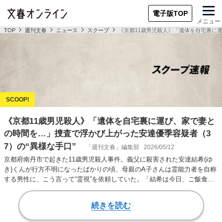
電子版TOP
メニュー
TOP
週刊文春
ニュース
スクープ
《京都11歳男児殺人》「遺体を自宅裏に運
《京都11歳男児殺人》「遺体を自宅裏に運び、家で妻と
の時間を…」捜査で浮かび上がった安達優季容疑者（3
7）の“異様な手口”
「週刊文春」編集部
2026/05/12
京都府南丹市で起きた11歳男児殺人事件。義父に殺害された安達結希(ゆ
き)くんが行方不明になったばかりの頃、母親のA子さんは霊能力者を自称
する男性に、こう言って“霊視”を依頼していた。「結希は今日、ご飯食べ
させてもら…
続きを読む