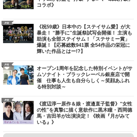
コラボ》
PR
《祝59歳》日本中の【ステイサム愛】が大
暴走！ “勝手に”生誕祭試写会開催！ 主演も
助演も全部ステイサム！「ステサミー賞」
爆誕！【応募総数941票 全54作品の栄冠に
輝いた作品とはー!?】
PR
オープン1周年を記念した特別イベントがサ
ムソナイト・ブラックレーベル銀座店で開
催 仕事も人生も自分らしく～笑顔あふれ
る特別対談～
PR
《渡辺淳一原作＆娘・渡邉直子監督》“女性
の性”を真摯に描く意欲作に黒木瞳・西岡德
馬・吉田羊が出演決定！《映画『月がみて
いる』》