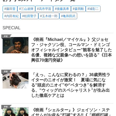
#藤田晋
#三山凌輝
#高市早苗
#後藤真希
#森岡毅
#城彰二
#内田有紀
#松田聖子
#玉木雄一郎
#亀和田武
SPECIAL
PR
《映画『Michael／マイケル』》父ジョセ
フ・ジャクソン役、コールマン・ドミンゴ
オフィシャルインタビュー“観客を魅了した
名優、複雑な父親像への想いを語る”《日本
興収70億円突破》
PR
「えっ、こんなに変わるの？」36歳男性ラ
イターのニオイが激変！ 夏場に気にな
る“頭皮のニオイ”や“ベタつき”を解消す
る、“ウィッグのスペシャリスト”が生み出
した徹底ケアとは
PR
《映画『シェルター』》ジェイソン・ステ
イサムがお盆を“打破”する!!《「眠眠打破」