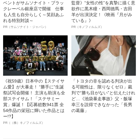
ベントがサムソナイト・ブラッ
監督》“女性の性”を真摯に描く意
クレーベル銀座店で開催 仕事
欲作に黒木瞳・西岡德馬・吉田
も人生も自分らしく～笑顔あふ
羊が出演決定！《映画『月がみ
れる特別対談～
ている』》
PR（サムソナイト・ジャパン）
PR（キノフィルムズ）
《祝59歳》日本中の【ステイサ
「トヨタの非を認める判決が出
ム愛】が大暴走！ “勝手に”生誕
る可能性は、限りなくゼロ」裁
祭試写会開催！ 主演も助演も全
判で“勝ち目がない”と伝えたけれ
部ステイサム！「ステサミー
ど…《池袋暴走事故》父・飯塚
賞」爆誕！【応募総数941票 全
幸三を説得できなかった「長男
54作品の栄冠に輝いた作品とは
の葛藤」
ー!?】
PR（（株）キノフィルムズ）