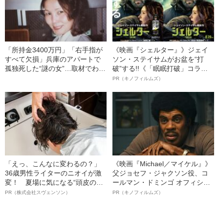
に、なぜ？」
「所持金3400万円」「右手指が
《映画『シェルター』》ジェイ
すべて欠損」兵庫のアパートで
ソン・ステイサムがお盆を“打
孤独死した“謎の女”…取材でわか
破”する!!《「眠眠打破」コラ
った身元不明女性の“正体”とは
ボ》
PR（キノフィルムズ）
「えっ、こんなに変わるの？」
《映画『Michael／マイケル』》
36歳男性ライターのニオイが激
父ジョセフ・ジャクソン役、コ
変！ 夏場に気になる“頭皮のニ
ールマン・ドミンゴ オフィシャ
オイ”や“ベタつき”を解消す
ルインタビュー“観客を魅了した
PR（株式会社スヴェンソン）
PR（キノフィルムズ）
る、“ウィッグのスペシャリス
名優、複雑な父親像への想いを
ト”が生み出した徹底ケアとは
語る”《日本興収70億円突破》