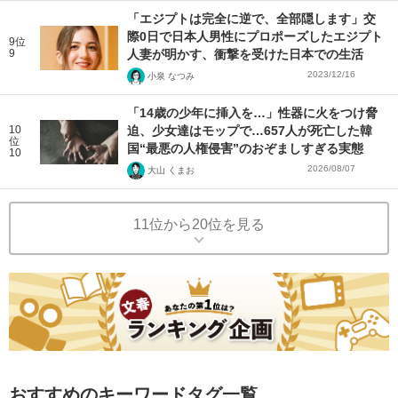
「エジプトは完全に逆で、全部隠します」交
際0日で日本人男性にプロポーズしたエジプト
9位
9
人妻が明かす、衝撃を受けた日本での生活
2023/12/16
小泉 なつみ
「14歳の少年に挿入を…」性器に火をつけ脅
10
迫、少女達はモップで…657人が死亡した韓
位
国“最悪の人権侵害”のおぞましすぎる実態
10
2026/08/07
大山 くまお
11位から20位を見る
おすすめのキーワードタグ一覧