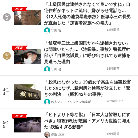
「上級国民は逮捕されなくて良いですね」自
NEW
宅住所がネットに流出、嫌がらせ電話も…
《12人死傷の池袋暴走事故》飯塚幸三の長男
が直面した「加害者家族への暴力」
18時間前
守田 哲
「飯塚幸三は上級国民だから逮捕されない」
NEW
は間違いだった…《池袋暴走事故》警視庁幹
部が「自民党議員」に呼び出されても逮捕を
見送った理由
18時間前
守田 哲
「殺意はなかった」19歳女子高生を強姦殺害
したのになぜ…裁判所と検察が対立した「驚
4位
4
きの判決」（昭和42年の事件）
2026/08/07
鉄人ノンフィクション編集部
「ヒトより下等な獣」「日本人は皆殺しにす
NEW
べき」特攻作戦が敵国・アメリカ世論に与え
5位
5
た“残酷すぎる影響”
15時間前
保阪 正康