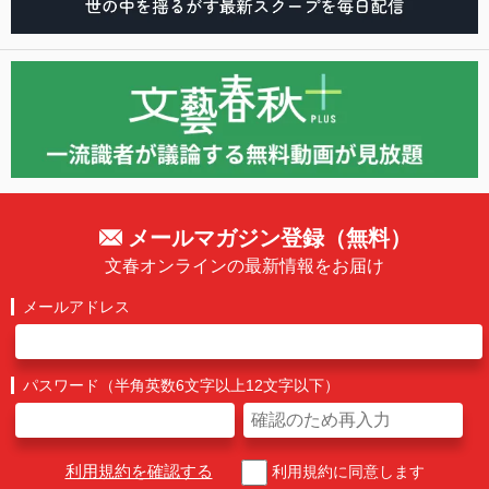
メールマガジン登録（無料）
文春オンラインの最新情報をお届け
メールアドレス
パスワード（半角英数6文字以上12文字以下）
利用規約を確認する
利用規約に同意します