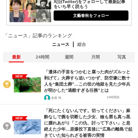
X(旧Twitter)をフォローして最新記事
をいち早く読もう
文藝春秋をフォロー
「ニュース」記事のランキング
ニュース
総合
最新
24時間
週間
月間
写真
「遺体の手首をつかむと腐った肉がズルッと
NEW
剥げて」火葬すら追いつかず、防空壕に数十
人を“集団土葬”…この世の地獄を見た少年兵
が明かした“過酷すぎる任務”とは
16時間前
永井 均
「死にたくないんです。切ってください」麻
酔なしで腕を切断した少女、瞼も唇も真っ黒
NEW
に腫れあがり「この仇、討って下さい」と息
絶えた少年…原爆投下直後に“広島の離島で起
きていた知られざる被害の実情