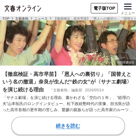
電子版TOP
メニュー
TOP
文藝春秋
ニュース
【徹底検証・高市早苗】「恩人への裏切り」「国替えと
【徹底検証・高市早苗】「恩人への裏切り」「国替えと
いう名の撤退」奈良が生んだ“鉄の女”が〈サナエ劇場〉
を演じ続ける理由
「文藝春秋」編集部
2026/05/14
「サナエ劇場」を演じ続ける理由、書かれざる「空白の１年」、“総理の
夫”山本拓氏のロングインタビュー、松下政経塾時代の実像、担当医が語
った高市首相の更年期の苦しみ、愛媛の親族らが語った高市家のルーツな
ど、高市首相の素顔…
続きを読む