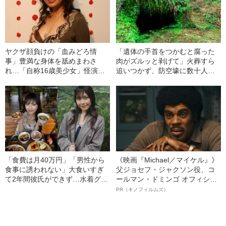
ヤクザ顔負けの「血みどろ情
「遺体の手首をつかむと腐った
事」豊満な身体を舐めまわさ
肉がズルッと剥げて」火葬すら
れ…「自称16歳美少女」怪演
追いつかず、防空壕に数十人
中、かたせ梨乃（69）の美しす
を“集団土葬”…この世の地獄を見
ぎる“熟れ方”
た少年兵が明かした“過酷すぎる
任務”とは
「食費は月40万円」「男性から
《映画『Michael／マイケル』》
食事に誘われない」大食いすぎ
父ジョセフ・ジャクソン役、コ
て2年間彼氏ができず…水着グラ
ールマン・ドミンゴ オフィシャ
ビアも話題の“可愛すぎる”大食い
ルインタビュー“観客を魅了した
PR（キノフィルムズ）
女子（24）が語る、驚愕の食生
名優、複雑な父親像への想いを
活
語る”《日本興収70億円突破》