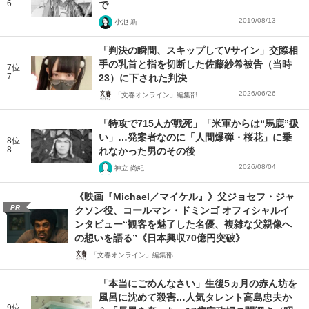
6
で
2019/08/13
小池 新
「判決の瞬間、スキップしてVサイン」交際相
手の乳首と指を切断した佐藤紗希被告（当時
7位
7
23）に下された判決
2026/06/26
「文春オンライン」編集部
「特攻で715人が戦死」「米軍からは“馬鹿”扱
い」…発案者なのに「人間爆弾・桜花」に乗
8位
8
れなかった男のその後
2026/08/04
神立 尚紀
《映画『Michael／マイケル』》父ジョセフ・ジャ
PR
クソン役、コールマン・ドミンゴ オフィシャルイ
ンタビュー“観客を魅了した名優、複雑な父親像へ
の想いを語る”《日本興収70億円突破》
「文春オンライン」編集部
「本当にごめんなさい」生後5ヵ月の赤ん坊を
風呂に沈めて殺害…人気タレント高島忠夫か
9位