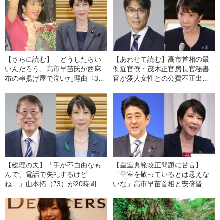
【さらに読む】「どうしたらい
【あわせて読む】高市首相の最
いんだろう」高市早苗氏が西麻
側近官僚・茂木正官房長官秘書
布の串揚げ屋で泣いた理由〈37
官が愛人女性との公費不正出張
年前、キャスターに抜擢した男
問題で更迭へ
が明かす〉
【総理の夫】「手が不自由なも
【皇室典範改正問題に苦言】
んで、電話で失礼するけど
「皇室を敬っているとは思えな
ね…」山本拓（73）が20時間イ
いな」高市早苗首相と安倍晋三
ンタビューで語った“公邸での暮
元首相の〈大きな違い〉とは？
らし”
【御厨貴×林真理子×野田佳彦】