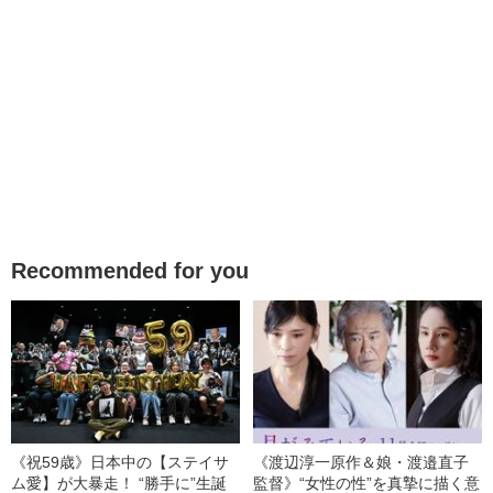
Recommended for you
《祝59歳》日本中の【ステイサ
《渡辺淳一原作＆娘・渡邉直子
ム愛】が大暴走！ “勝手に”生誕
監督》“女性の性”を真摯に描く意