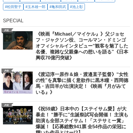
#松田聖子
#玉木雄一郎
#亀和田武
#池上彰
SPECIAL
PR
《映画『Michael／マイケル』》父ジョセ
フ・ジャクソン役、コールマン・ドミンゴ
オフィシャルインタビュー“観客を魅了した
名優、複雑な父親像への想いを語る”《日本
興収70億円突破》
PR
《渡辺淳一原作＆娘・渡邉直子監督》“女性
の性”を真摯に描く意欲作に黒木瞳・西岡德
馬・吉田羊が出演決定！《映画『月がみて
いる』》
PR
《祝59歳》日本中の【ステイサム愛】が大
暴走！ “勝手に”生誕祭試写会開催！ 主演も
助演も全部ステイサム！「ステサミー賞」
爆誕！【応募総数941票 全54作品の栄冠に
輝いた作品とはー!?】