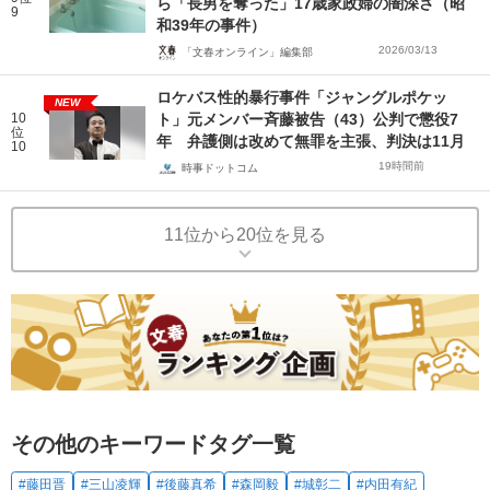
ら「長男を奪った」17歳家政婦の闇深さ（昭
9
和39年の事件）
2026/03/13
「文春オンライン」編集部
ロケバス性的暴行事件「ジャングルポケッ
NEW
10
ト」元メンバー斉藤被告（43）公判で懲役7
位
年 弁護側は改めて無罪を主張、判決は11月
10
19時間前
時事ドットコム
11位から20位を見る
その他のキーワードタグ一覧
#藤田晋
#三山凌輝
#後藤真希
#森岡毅
#城彰二
#内田有紀