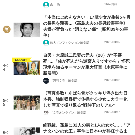
16時間前
永井 均
「本当にごめんなさい」17歳少女が生後5ヶ月
の長男を殺害…《高島忠夫の長男殺害事件》
夫婦が背負った“消えない傷”（昭和39年の事
件）
2026/03/09
鉄人ノンフィクション編集部
自民・木原誠二氏妻の元夫（28）が“不審
SCOOP!
死”…「俺が死んだら迷宮入りですから」怪死
4位
現場を知るキーマンが重大証言《木原事件に
4
新展開》
2026/08/05
「週刊文春」編集部
〈写真多数〉あばら骨がクッキリ浮き出た日
本兵、強制収容所で体操する少女…カラー化
5位
5
した写真で振り返る“戦時下のリアル”
2022/08/15
「文春オンライン」編集部
終戦後、孤島に32人の男と1人の女が……「ア
ナタハンの女王」事件に日本中が熱狂するま
6位