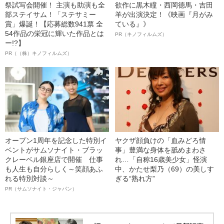
祭試写会開催！ 主演も助演も全
欲作に黒木瞳・西岡德馬・吉田
部ステイサム！「ステサミー
羊が出演決定！《映画『月がみ
賞」爆誕！【応募総数941票 全
ている』》
54作品の栄冠に輝いた作品とは
PR（キノフィルムズ）
ー!?】
PR（（株）キノフィルムズ）
オープン1周年を記念した特別イ
ヤクザ顔負けの「血みどろ情
ベントがサムソナイト・ブラッ
事」豊満な身体を舐めまわさ
クレーベル銀座店で開催 仕事
れ…「自称16歳美少女」怪演
も人生も自分らしく～笑顔あふ
中、かたせ梨乃（69）の美しす
れる特別対談～
ぎる“熟れ方”
PR（サムソナイト・ジャパン）