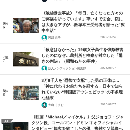
《池袋暴走事故》「毎日、亡くなった方々の
ご冥福を祈っています」車いすで面会、額に
6位
は大きなアザが…飯塚幸三受刑者が語った“獄
6
中生活”
2022/11/24
阿部 恭子
「殺意はなかった」19歳女子高生を強姦殺害
したのになぜ…裁判所と検察が対立した「驚
7位
7
きの判決」（昭和42年の事件）
2026/08/07
鉄人ノンフィクション編集部
3万8千人を“恐怖で支配”した男の正体は…
「神に代わりお前たちを罰する」日本で知ら
8位
れていない“韓国版アウシュビッツ”の不条理
8
な結末
2026/08/07
大山 くまお
《映画『Michael／マイケル』》父ジョセフ・ジャ
PR
クソン役、コールマン・ドミンゴ オフィシャルイ
ンタビュー“観客を魅了した名優、複雑な父親像へ