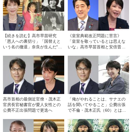
【続きを読む】高市早苗研究
《皇室典範改正問題に苦言》
「恩人への裏切り」「国替えと
「皇室を敬っているとは思えな
いう名の撤退」奈良が生んだ“鉄
いな」高市早苗首相と安倍晋三
の女”が〈サナエ劇場〉を演じ続
元首相の〈大きな違い〉とは？
ける理由
【御厨貴×林真理子×野田佳彦】
高市首相の最側近官僚・茂木正
「俺がやれることは、サナエの
官房長官秘書官が愛人女性との
話を聞いてやること」公費出張
公費不正出張問題で更迭へ
で不倫・茂木正氏（60）とは、
どんな人物なのか？〈高市首相
の最側近官僚〉