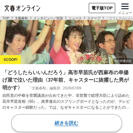
電子版TOP
メニュー
TOP
文藝春秋
インタビュー／対談
ニュース
スクープ
「どうしたらいい
「どうしたらいいんだろう」高市早苗氏が西麻布の串揚
げ屋で泣いた理由〈37年前、キャスターに抜擢した男が
明かす〉
「文藝春秋」編集部
2026/07/09
自民党の中枢を世襲議員が占めてきた中、非世襲で総理大臣に上り詰めた
高市早苗首相（65）。政界進出のスプリングボードとなったのが、テレビ
のキャスター経験だった。では、なぜキャスターになることができたの
か。キャスターに…
続きを読む