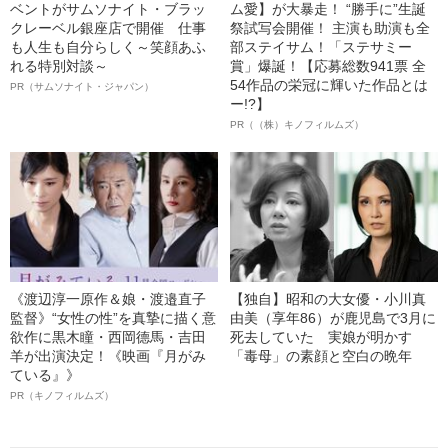
ベントがサムソナイト・ブラッ
ム愛】が大暴走！ “勝手に”生誕
クレーベル銀座店で開催 仕事
祭試写会開催！ 主演も助演も全
も人生も自分らしく～笑顔あふ
部ステイサム！「ステサミー
れる特別対談～
賞」爆誕！【応募総数941票 全
54作品の栄冠に輝いた作品とは
PR（サムソナイト・ジャパン）
ー!?】
PR（（株）キノフィルムズ）
《渡辺淳一原作＆娘・渡邉直子
【独自】昭和の大女優・小川真
監督》“女性の性”を真摯に描く意
由美（享年86）が鹿児島で3月に
欲作に黒木瞳・西岡德馬・吉田
死去していた 実娘が明かす
羊が出演決定！《映画『月がみ
「毒母」の素顔と空白の晩年
ている』》
PR（キノフィルムズ）