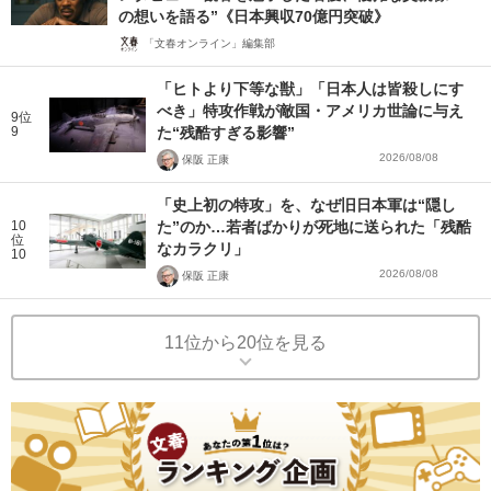
の想いを語る”《日本興収70億円突破》
「文春オンライン」編集部
「ヒトより下等な獣」「日本人は皆殺しにす
べき」特攻作戦が敵国・アメリカ世論に与え
9位
9
た“残酷すぎる影響”
2026/08/08
保阪 正康
「史上初の特攻」を、なぜ旧日本軍は“隠し
10
た”のか…若者ばかりが死地に送られた「残酷
位
なカラクリ」
10
2026/08/08
保阪 正康
11位から20位を見る