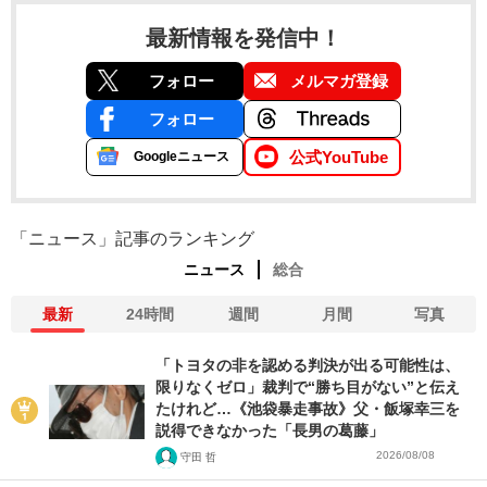
最新情報を発信中！
フォロー
メルマガ登録
フォロー
公式YouTube
Googleニュース
「ニュース」記事のランキング
ニュース
総合
最新
24時間
週間
月間
写真
「トヨタの非を認める判決が出る可能性は、
限りなくゼロ」裁判で“勝ち目がない”と伝え
たけれど…《池袋暴走事故》父・飯塚幸三を
説得できなかった「長男の葛藤」
2026/08/08
守田 哲