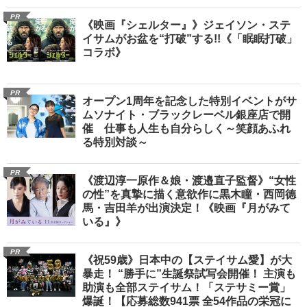
PR
《映画『シェルター』》ジェイソン・ステ
イサムがお盆を“打破”する!!《「眠眠打破」
コラボ》
PR
オープン1周年を記念した特別イベントがサ
ムソナイト・ブラックレーベル銀座店で開
催 仕事も人生も自分らしく～笑顔あふれ
る特別対談～
PR
《渡辺淳一原作＆娘・渡邉直子監督》“女性
の性”を真摯に描く意欲作に黒木瞳・西岡德
馬・吉田羊が出演決定！《映画『月がみて
いる』》
PR
《祝59歳》日本中の【ステイサム愛】が大
暴走！ “勝手に”生誕祭試写会開催！ 主演も
助演も全部ステイサム！「ステサミー賞」
爆誕！【応募総数941票 全54作品の栄冠に