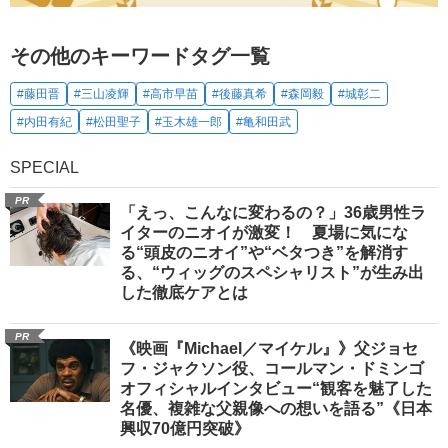
その他のキーワードタグ一覧
#藤田晋
#三山凌輝
#高市早苗
#後藤真希
#森岡毅
#城彰二
#内田有紀
#松田聖子
#玉木雄一郎
#亀和田武
SPECIAL
PR
「えっ、こんなに変わるの？」36歳男性ラ
イターのニオイが激変！ 夏場に気にな
る“頭皮のニオイ”や“ベタつき”を解消す
る、“ウィッグのスペシャリスト”が生み出
した徹底ケアとは
PR
《映画『Michael／マイケル』》父ジョセ
フ・ジャクソン役、コールマン・ドミンゴ
オフィシャルインタビュー“観客を魅了した
名優、複雑な父親像への想いを語る”《日本
興収70億円突破》