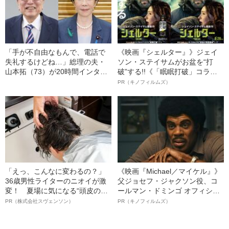
「手が不自由なもんで、電話で
《映画『シェルター』》ジェイ
失礼するけどね…」総理の夫・
ソン・ステイサムがお盆を“打
山本拓（73）が20時間インタビ
破”する!!《「眠眠打破」コラ
ューで語った“公邸での暮らし”
ボ》
PR（キノフィルムズ）
「えっ、こんなに変わるの？」
《映画『Michael／マイケル』》
36歳男性ライターのニオイが激
父ジョセフ・ジャクソン役、コ
変！ 夏場に気になる“頭皮のニ
ールマン・ドミンゴ オフィシャ
オイ”や“ベタつき”を解消す
ルインタビュー“観客を魅了した
PR（株式会社スヴェンソン）
PR（キノフィルムズ）
る、“ウィッグのスペシャリス
名優、複雑な父親像への想いを
ト”が生み出した徹底ケアとは
語る”《日本興収70億円突破》