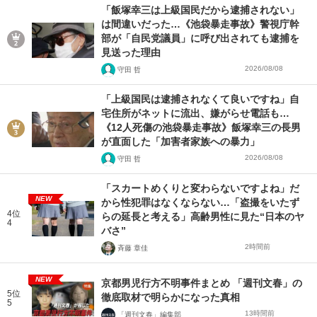
「飯塚幸三は上級国民だから逮捕されない」
は間違いだった…《池袋暴走事故》警視庁幹
部が「自民党議員」に呼び出されても逮捕を
見送った理由
2026/08/08
守田 哲
「上級国民は逮捕されなくて良いですね」自
宅住所がネットに流出、嫌がらせ電話も…
《12人死傷の池袋暴走事故》飯塚幸三の長男
が直面した「加害者家族への暴力」
2026/08/08
守田 哲
「スカートめくりと変わらないですよね」だ
NEW
から性犯罪はなくならない…「盗撮をいたず
4位
らの延長と考える」高齢男性に見た“日本のヤ
4
バさ”
2時間前
斉藤 章佳
NEW
京都男児行方不明事件まとめ 「週刊文春」の
5位
徹底取材で明らかになった真相
5
13時間前
「週刊文春」編集部