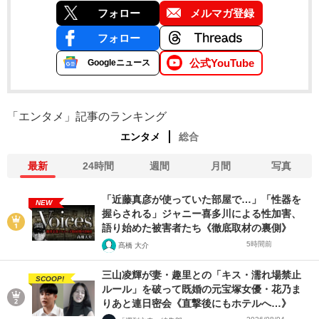
フォロー
メルマガ登録
フォロー
公式YouTube
Googleニュース
「エンタメ」記事のランキング
エンタメ
総合
最新
24時間
週間
月間
写真
「近藤真彦が使っていた部屋で…」「性器を
NEW
握らされる」ジャニー喜多川による性加害、
語り始めた被害者たち《徹底取材の裏側》
5時間前
髙橋 大介
三山凌輝が妻・趣里との「キス・濡れ場禁止
SCOOP!
ルール」を破って既婚の元宝塚女優・花乃ま
りあと連日密会《直撃後にもホテルへ…》