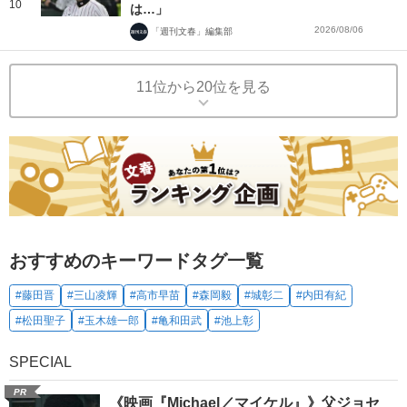
10
は…」
2026/08/06
「週刊文春」編集部
11位から20位を見る
おすすめのキーワードタグ一覧
#藤田晋
#三山凌輝
#高市早苗
#森岡毅
#城彰二
#内田有紀
#松田聖子
#玉木雄一郎
#亀和田武
#池上彰
SPECIAL
PR
《映画『Michael／マイケル』》父ジョセ