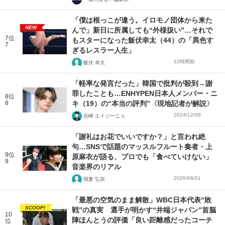
「僕は根っこが違う。イロモノ団体から来た
NEW
んで」新日に所属しても“外様扱い”…それで
7位
もスターになった飯伏幸太（44）の「異色す
7
ぎるレスラー人生」
22時間前
飯伏 幸太
「軽率な発言だった」韓国で批判が殺到→謝
罪したことも…ENHYPEN日本人メンバー・ニ
8位
8
キ（19）の“本当の評判”〈現地記者が解説〉
2024/12/09
吉崎 エイジーニョ
「謝礼はお花でいいですか？」と言われ絶
句…SNSで話題のマッスルフルート奏者・上
9位
原麻衣が語る、プロでも「食べていけない」
9
音楽界のリアル
2026/08/01
我妻 弘崇
「最悪の空気のまま解散」WBC日本代表“敗
SCOOP!
戦”の真実 選手が明かす“井端ジャパン”首脳
10
陣ほんとうの評価「良い距離感だったコーチ
位