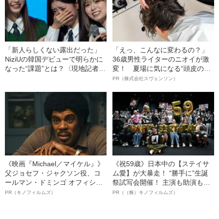
「新人らしくない露出だった」
「えっ、こんなに変わるの？」
NiziUの韓国デビューで明らかに
36歳男性ライターのニオイが激
なった“課題”とは？〈現地記者が
変！ 夏場に気になる“頭皮のニ
解説〉
オイ”や“ベタつき”を解消す
PR（株式会社スヴェンソン）
る、“ウィッグのスペシャリス
ト”が生み出した徹底ケアとは
《映画『Michael／マイケル』》
《祝59歳》日本中の【ステイサ
父ジョセフ・ジャクソン役、コ
ム愛】が大暴走！ “勝手に”生誕
ールマン・ドミンゴ オフィシャ
祭試写会開催！ 主演も助演も全
ルインタビュー“観客を魅了した
部ステイサム！「ステサミー
PR（キノフィルムズ）
PR（（株）キノフィルムズ）
名優、複雑な父親像への想いを
賞」爆誕！【応募総数941票 全
語る”《日本興収70億円突破》
54作品の栄冠に輝いた作品とは