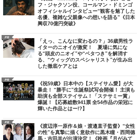
フ・ジャクソン役、コールマン・ドミンゴ
オフィシャルインタビュー“観客を魅了した
名優、複雑な父親像への想いを語る”《日本
興収70億円突破》
PR
「えっ、こんなに変わるの？」36歳男性ラ
イターのニオイが激変！ 夏場に気にな
る“頭皮のニオイ”や“ベタつき”を解消す
る、“ウィッグのスペシャリスト”が生み出
した徹底ケアとは
PR
《祝59歳》日本中の【ステイサム愛】が大
暴走！ “勝手に”生誕祭試写会開催！ 主演も
助演も全部ステイサム！「ステサミー賞」
爆誕！【応募総数941票 全54作品の栄冠に
輝いた作品とはー!?】
PR
《渡辺淳一原作＆娘・渡邉直子監督》“女性
の性”を真摯に描く意欲作に黒木瞳・西岡德
馬・吉田羊が出演決定！《映画『月がみて