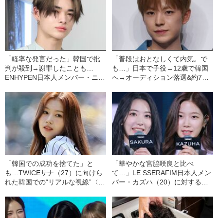
「軽率な発言だった」韓国で批
「普段はおとなしくて内気。で
判が殺到→謝罪したことも…
も…」日本で子役→12歳で韓国
ENHYPEN日本人メンバー・ニキ
へ→オーディション落選&約7年
（19）の“本当の評判”〈現地記
の下積み…22歳になったNCT
者が解説〉
WISHユウシ、韓国での評価と
は？
「韓国での成功を捨てた」と
「華やかな宮脇咲良と比べ
も…TWICEサナ（27）に向けら
て…」LE SSERAFIM日本人メン
れた韓国での“リアルな視線”〈現
バー・カズハ（20）に対する、
地記者が解説〉
韓国での“リアルな意見”〈現地記
者が解説〉