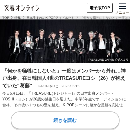
電子版TOP
メニュー
TOP
特集
日本生まれのK-POPアイドルたち
「何かを犠牲にしないと」一度はメン
「何かを犠牲にしないと」一度はメンバーから外れ…神
戸出身、在日韓国人4世のTREASUREヨシ（26）が抱え
ていた“葛藤”
K-POPゆりこ
2026/05/15
今日5月15日、「TREASURE(トレジャー)」の日本出身メンバー・
YOSHI（ヨシ）が26歳の誕生日を迎えた。中学3年生でオーディションに
合格、その後いくつもの壁を越え、K-POPシーンに確かな足跡を刻むまで
の…
続きを読む