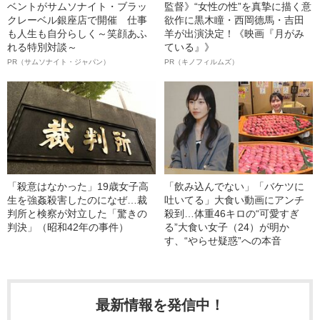
ベントがサムソナイト・ブラッ
監督》“女性の性”を真摯に描く意
クレーベル銀座店で開催 仕事
欲作に黒木瞳・西岡德馬・吉田
も人生も自分らしく～笑顔あふ
羊が出演決定！《映画『月がみ
れる特別対談～
ている』》
PR（サムソナイト・ジャパン）
PR（キノフィルムズ）
「殺意はなかった」19歳女子高
「飲み込んでない」「バケツに
生を強姦殺害したのになぜ…裁
吐いてる」大食い動画にアンチ
判所と検察が対立した「驚きの
殺到…体重46キロの“可愛すぎ
判決」（昭和42年の事件）
る”大食い女子（24）が明か
す、“やらせ疑惑”への本音
最新情報を発信中！