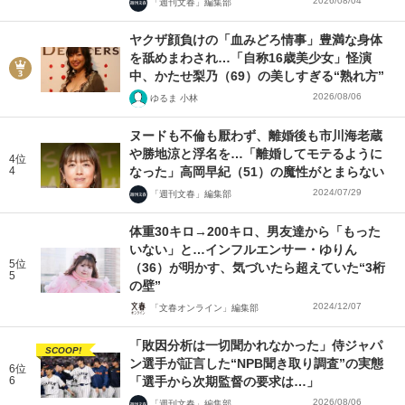
2026/08/04
「週刊文春」編集部
ヤクザ顔負けの「血みどろ情事」豊満な身体
を舐めまわされ…「自称16歳美少女」怪演
中、かたせ梨乃（69）の美しすぎる“熟れ方”
2026/08/06
ゆるま 小林
ヌードも不倫も厭わず、離婚後も市川海老蔵
や勝地涼と浮名を…「離婚してモテるように
4位
4
なった」高岡早紀（51）の魔性がとまらない
2024/07/29
「週刊文春」編集部
体重30キロ→200キロ、男友達から「もった
いない」と…インフルエンサー・ゆりん
5位
（36）が明かす、気づいたら超えていた“3桁
5
の壁”
2024/12/07
「文春オンライン」編集部
「敗因分析は一切聞かれなかった」侍ジャパ
SCOOP!
ン選手が証言した“NPB聞き取り調査”の実態
6位
6
「選手から次期監督の要求は…」
2026/08/06
「週刊文春」編集部