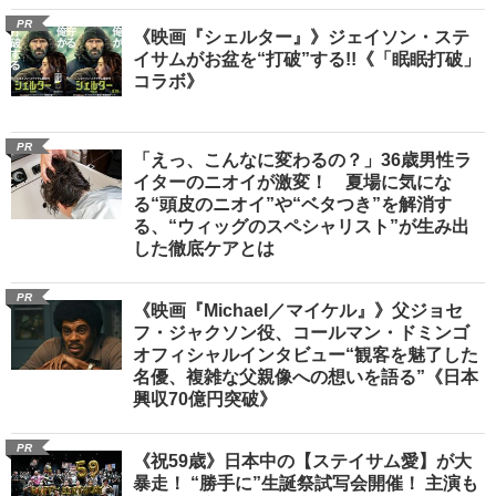
PR
《映画『シェルター』》ジェイソン・ステ
イサムがお盆を“打破”する!!《「眠眠打破」
コラボ》
PR
「えっ、こんなに変わるの？」36歳男性ラ
イターのニオイが激変！ 夏場に気にな
る“頭皮のニオイ”や“ベタつき”を解消す
る、“ウィッグのスペシャリスト”が生み出
した徹底ケアとは
PR
《映画『Michael／マイケル』》父ジョセ
フ・ジャクソン役、コールマン・ドミンゴ
オフィシャルインタビュー“観客を魅了した
名優、複雑な父親像への想いを語る”《日本
興収70億円突破》
PR
《祝59歳》日本中の【ステイサム愛】が大
暴走！ “勝手に”生誕祭試写会開催！ 主演も