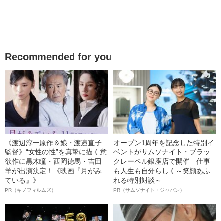
Recommended for you
《渡辺淳一原作＆娘・渡邉直子
オープン1周年を記念した特別イ
監督》“女性の性”を真摯に描く意
ベントがサムソナイト・ブラッ
欲作に黒木瞳・西岡德馬・吉田
クレーベル銀座店で開催 仕事
羊が出演決定！《映画『月がみ
も人生も自分らしく～笑顔あふ
ている』》
れる特別対談～
PR（キノフィルムズ）
PR（サムソナイト・ジャパン）