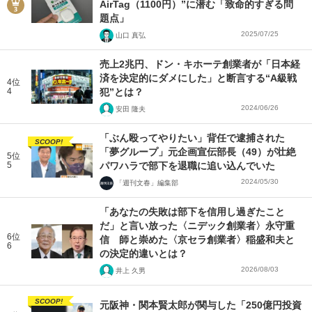
AirTag（1100円）”に潜む「致命的すぎる問
題点」
2025/07/25
山口 真弘
売上2兆円、ドン・キホーテ創業者が「日本経
済を決定的にダメにした」と断言する“A級戦
4位
4
犯”とは？
2024/06/26
安田 隆夫
「ぶん殴ってやりたい」背任で逮捕された
SCOOP!
「夢グループ」元企画宣伝部長（49）が壮絶
5位
5
パワハラで部下を退職に追い込んでいた
2024/05/30
「週刊文春」編集部
「あなたの失敗は部下を信用し過ぎたこと
だ」と言い放った〈ニデック創業者〉永守重
6位
信 師と崇めた〈京セラ創業者〉稲盛和夫と
6
の決定的違いとは？
2026/08/03
井上 久男
SCOOP!
元阪神・関本賢太郎が関与した「250億円投資