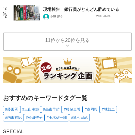
10
現場報告 銀行員がどんどん辞めている
位
2018/04/16
10
小野 展克
11位から20位を見る
おすすめのキーワードタグ一覧
#藤田晋
#三山凌輝
#高市早苗
#後藤真希
#森岡毅
#城彰二
#内田有紀
#松田聖子
#玉木雄一郎
#亀和田武
SPECIAL