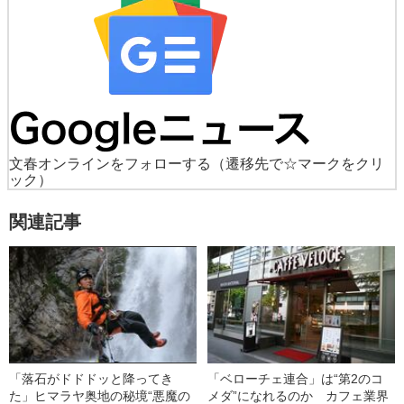
文春オンラインをフォローする
（遷移先で☆マークをクリ
ック）
関連記事
「落石がドドドッと降ってき
「ベローチェ連合」は“第2のコ
た」ヒマラヤ奥地の秘境“悪魔の
メダ”になれるのか カフェ業界