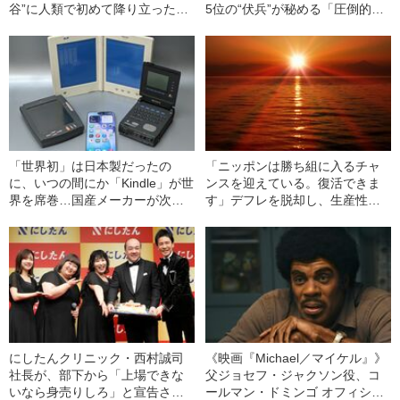
谷”に人類で初めて降り立った…
5位の“伏兵”が秘める「圧倒的な
『情熱大陸』出演の渓谷探検家
伸びしろ」と一抹の不安
（53）が明かす、偉業達成の過
酷な裏側
「世界初」は日本製だったの
「ニッポンは勝ち組に入るチャ
に、いつの間にか「Kindle」が世
ンスを迎えている。復活できま
界を席巻…国産メーカーが次々
す」デフレを脱却し、生産性の
に開発しては消えていった、懐
高い国へ生まれ変わるために日
かしの「電子書籍用端末」たち
本人がとるべき“リスク”
にしたんクリニック・西村誠司
《映画『Michael／マイケル』》
社長が、部下から「上場できな
父ジョセフ・ジャクソン役、コ
いなら身売りしろ」と宣告され
ールマン・ドミンゴ オフィシャ