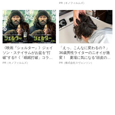
た日【わが人生最大の失敗】
ルインタビュー“観客を魅了した
PR（キノフィルムズ）
名優、複雑な父親像への想いを
語る”《日本興収70億円突破》
《映画『シェルター』》ジェイ
「えっ、こんなに変わるの？」
ソン・ステイサムがお盆を“打
36歳男性ライターのニオイが激
破”する!!《「眠眠打破」コラ
変！ 夏場に気になる“頭皮のニ
ボ》
オイ”や“ベタつき”を解消す
PR（キノフィルムズ）
PR（株式会社スヴェンソン）
る、“ウィッグのスペシャリス
ト”が生み出した徹底ケアとは