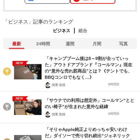
「ビジネス」記事のランキング
ビジネス
総合
最新
24時間
週間
月間
写真
「キャンプブーム後は8～9割が去っていっ
NEW
た」アウトドアブランド『コールマン』現在
の“意外な売れ筋商品”とは？《テントでも、
BBQコンロでもなく…》
8時間前
徳重 龍徳
NEW
「サウナでの利用は想定外」コールマン“とと
のい椅子”が生まれた意外な経緯
8時間前
徳重 龍徳
「そりゃApple純正よりめっちゃ安いわけ
だ」ダイソーで売り切れ続出“ジェネリック