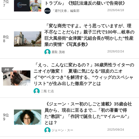
7位
トラブル」《預託法違反の疑いで告発状》
7
2026/04/18
「週刊文春」編集部
「変な商売ですよ。そう思っていますが、理
不尽なことだらけ」親子三代で100年…岐阜の
8位
巨大風俗街“金津園”元組合長が明かした“性産
8
業の実情”《写真多数》
2026/02/24
鹿取 茂雄
「えっ、こんなに変わるの？」36歳男性ライターの
PR
ニオイが激変！ 夏場に気になる“頭皮のニオ
イ”や“ベタつき”を解消する、“ウィッグのスペシャ
リスト”が生み出した徹底ケアとは
二瓶 仁志
《ジェーン・スー初のしごと連載》35歳会社
員から、現在に至るまで…「初の著書で得
9位
た“教訓”」「作詞で誕生した“マイルール”」
9
とは？
2025/09/24
ジェーン・スー