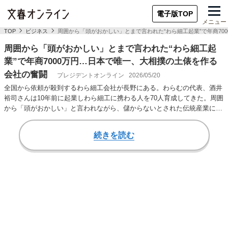
電子版TOP
メニュー
TOP
ビジネス
周囲から「頭がおかしい」とまで言われた“わら細工起業”で年商70
周囲から「頭がおかしい」とまで言われた“わら細工起
業”で年商7000万円…日本で唯一、大相撲の土俵を作る
会社の奮闘
プレジデントオンライン
2026/05/20
全国から依頼が殺到するわら細工会社が長野にある。わらむの代表、酒井
裕司さんは10年前に起業しわら細工に携わる人を70人育成してきた。周囲
から「頭がおかしい」と言われながら、儲からないとされた伝統産業に参
入した理由とは…
続きを読む