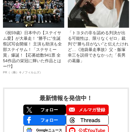
《祝59歳》日本中の【ステイサ
「トヨタの非を認める判決が出
ム愛】が大暴走！ “勝手に”生誕
る可能性は、限りなくゼロ」裁
祭試写会開催！ 主演も助演も全
判で“勝ち目がない”と伝えたけれ
部ステイサム！「ステサミー
ど…《池袋暴走事故》父・飯塚
賞」爆誕！【応募総数941票 全
幸三を説得できなかった「長男
54作品の栄冠に輝いた作品とは
の葛藤」
ー!?】
PR（（株）キノフィルムズ）
最新情報を発信中！
フォロー
メルマガ登録
フォロー
公式YouTube
Googleニュース