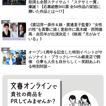
助演も全部ステイサム！「ステサミー賞」
爆誕！【応募総数941票 全54作品の栄冠に
輝いた作品とはー!?】
PR
《渡辺淳一原作＆娘・渡邉直子監督》“女性
の性”を真摯に描く意欲作に黒木瞳・西岡德
馬・吉田羊が出演決定！《映画『月がみて
いる』》
PR
オープン1周年を記念した特別イベントがサ
ムソナイト・ブラックレーベル銀座店で開
催 仕事も人生も自分らしく～笑顔あふれ
る特別対談～