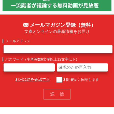
メールマガジン登録（無料）
文春オンラインの最新情報をお届け
メールアドレス
パスワード（半角英数6文字以上12文字以下）
利用規約を確認する
利用規約に同意します