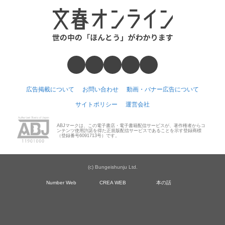
広告掲載について
お問い合わせ
動画・バナー広告について
サイトポリシー
運営会社
ABJマークは、この電子書店・電子書籍配信サービスが、著作権者からコ
ンテンツ使用許諾を得た正規版配信サービスであることを示す登録商標
（登録番号6091713号）です。
(c) Bungeishunju Ltd.
Number Web
CREA WEB
本の話