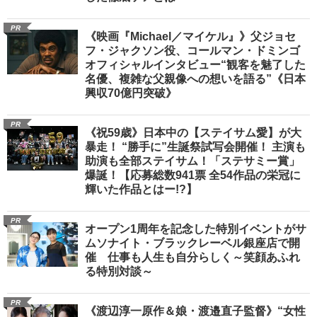
PR
《映画『Michael／マイケル』》父ジョセ
フ・ジャクソン役、コールマン・ドミンゴ
オフィシャルインタビュー“観客を魅了した
名優、複雑な父親像への想いを語る”《日本
興収70億円突破》
PR
《祝59歳》日本中の【ステイサム愛】が大
暴走！ “勝手に”生誕祭試写会開催！ 主演も
助演も全部ステイサム！「ステサミー賞」
爆誕！【応募総数941票 全54作品の栄冠に
輝いた作品とはー!?】
PR
オープン1周年を記念した特別イベントがサ
ムソナイト・ブラックレーベル銀座店で開
催 仕事も人生も自分らしく～笑顔あふれ
る特別対談～
PR
《渡辺淳一原作＆娘・渡邉直子監督》“女性