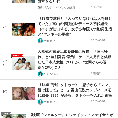
酷すぎる10代
19時間前
「文春オンライン」編集部
《17歳で逮捕》「入っていなければ人を殺し
ていた」富山の伝説的レディース初代総長
6位
（36）が告白する、女子少年院での独房生活
6
と“ヤンキーの更生”
2026/08/01
平田 裕介
入園式の家族写真をSNSに投稿→「国へ帰
NEW
れ」と“差別発言”殺到…ケニア人男性と結婚
7位
した日本人女性（31）が、“世間からの視
7
線”に思うこと
2時間前
小泉 なつみ
《14歳で指にタトゥー》「息子から『ママ、
腕は隠して』と…」富山伝説のレディース初
8位
8
代総長（36）が語る、タトゥーを入れた後悔
2026/08/01
平田 裕介
PR
《映画『シェルター』》ジェイソン・ステイサムが