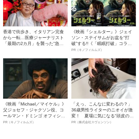
香港で街歩き、イタリアン完食
《映画『シェルター』》ジェイ
から一転…医療ジャーナリスト
ソン・ステイサムがお盆を“打
「最期の2カ月」を襲った“急激
破”する!!《「眠眠打破」コラ
な体調悪化”の正体《前立腺がん
ボ》
PR（キノフィルムズ）
の主治医が証言》
《映画『Michael／マイケル』》
「えっ、こんなに変わるの？」
父ジョセフ・ジャクソン役、コ
36歳男性ライターのニオイが激
ールマン・ドミンゴ オフィシャ
変！ 夏場に気になる“頭皮のニ
ルインタビュー“観客を魅了した
オイ”や“ベタつき”を解消す
PR（キノフィルムズ）
PR（株式会社スヴェンソン）
名優、複雑な父親像への想いを
る、“ウィッグのスペシャリス
語る”《日本興収70億円突破》
ト”が生み出した徹底ケアとは