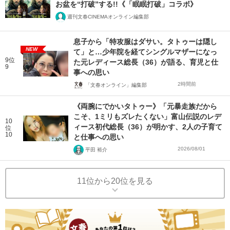
お盆を“打破”する!!《「眠眠打破」コラボ》
週刊文春CINEMAオンライン編集部
息子から「特攻服はダサい。タトゥーは隠し
NEW
て」と…少年院を経てシングルマザーになっ
9位
た元レディース総長（36）が語る、育児と仕
9
事への思い
2時間前
「文春オンライン」編集部
《両腕にでかいタトゥー》「元暴走族だから
こそ、1ミリもズレたくない」富山伝説のレデ
10
ィース初代総長（36）が明かす、2人の子育て
位
10
と仕事への思い
2026/08/01
平田 裕介
11位から20位を見る