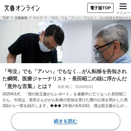
電子版TOP
メニュー
TOP
文藝春秋
ライフ
「号泣」でも「アハハ」でもなく…がん転移を告知され
「号泣」でも「アハハ」でもなく…がん転移を告知され
た瞬間、医療ジャーナリスト・長田昭二の頭に浮かんだ
「意外な言葉」とは？
長田 昭二
2026/05/31
2025年6月、「僕の前立腺がんレポート」を連載中に亡くなった長田昭二
さん。今回は、長田さんががん転移の告知を受けた際の心境を明かした第
2回から一部を紹介します。◆◆◆ 2年前の6月24日、僕は前立腺がんが背
中の胸…
続きを読む