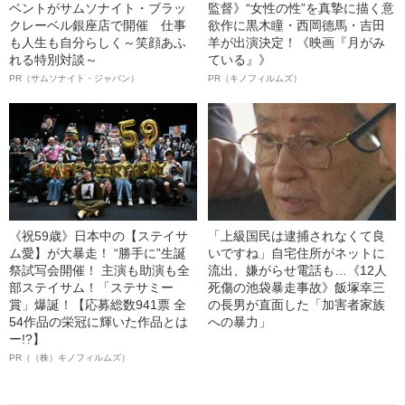
ベントがサムソナイト・ブラッ
監督》“女性の性”を真摯に描く意
クレーベル銀座店で開催 仕事
欲作に黒木瞳・西岡德馬・吉田
も人生も自分らしく～笑顔あふ
羊が出演決定！《映画『月がみ
れる特別対談～
ている』》
PR（サムソナイト・ジャパン）
PR（キノフィルムズ）
《祝59歳》日本中の【ステイサ
「上級国民は逮捕されなくて良
ム愛】が大暴走！ “勝手に”生誕
いですね」自宅住所がネットに
祭試写会開催！ 主演も助演も全
流出、嫌がらせ電話も…《12人
部ステイサム！「ステサミー
死傷の池袋暴走事故》飯塚幸三
賞」爆誕！【応募総数941票 全
の長男が直面した「加害者家族
54作品の栄冠に輝いた作品とは
への暴力」
ー!?】
PR（（株）キノフィルムズ）