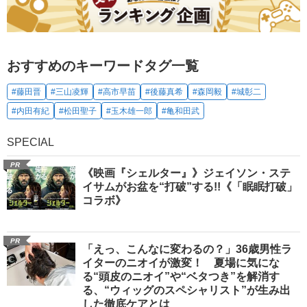
おすすめのキーワードタグ一覧
#藤田晋
#三山凌輝
#高市早苗
#後藤真希
#森岡毅
#城彰二
#内田有紀
#松田聖子
#玉木雄一郎
#亀和田武
SPECIAL
PR
《映画『シェルター』》ジェイソン・ステ
イサムがお盆を“打破”する!!《「眠眠打破」
コラボ》
PR
「えっ、こんなに変わるの？」36歳男性ラ
イターのニオイが激変！ 夏場に気にな
る“頭皮のニオイ”や“ベタつき”を解消す
る、“ウィッグのスペシャリスト”が生み出
した徹底ケアとは