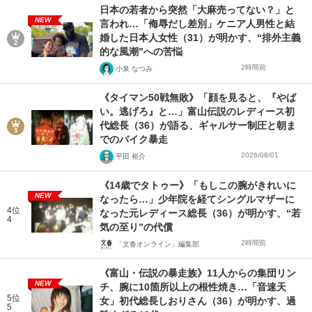
日本の若者から突然「大麻売ってない？」と
NEW
言われ…「侮辱だし差別」ケニア人男性と結
婚した日本人女性（31）が明かす、“排外主義
的な風潮”への苦悩
2時間前
小泉 なつみ
《タイマン50戦無敗》「顔を見ると、『やば
い。逃げろ』と…」富山伝説のレディース初
代総長（36）が語る、ギャルサー制圧と朝ま
でのバイク暴走
2026/08/01
平田 裕介
《14歳でタトゥー》「もしこの腕がきれいに
NEW
なったら…」少年院を経てシングルマザーに
4位
なった元レディース総長（36）が明かす、“若
4
気の至り”の代償
2時間前
「文春オンライン」編集部
《富山・伝説の暴走族》11人からの集団リン
NEW
チ、腕に10箇所以上の根性焼き…「音速天
5位
女」初代総長しおりさん（36）が明かす、過
5