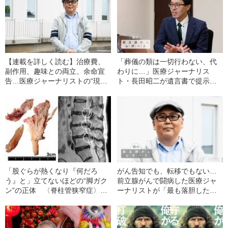
【連載を詳しく読む】治療費、
「葬儀の類は一切行わない、代
副作用、趣味との両立、余命宣
わりに…」医療ジャーナリス
告…医療ジャーナリストの“現在
ト・長田昭二が遺言書で提示し
進行形のがん闘病記”
た「5つの条件」《担当弁護士イ
ンタビュー》
「股ぐらが熱くなり『何だろ
がん告知でも、転移でもない…
う』と」立てないほどの“脚ガク
前立腺がんで闘病した医療ジャ
ン”の正体 〈脊柱管狭窄症〉で
ーナリストが「最も落胆した瞬
何が起きるのか？
間」とは？