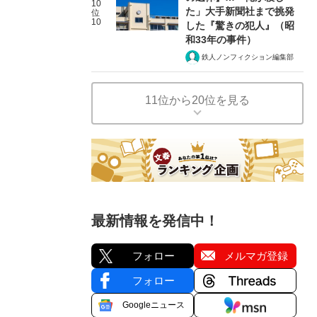
10
た」大手新聞社まで挑発
位
10
した『驚きの犯人』（昭
和33年の事件）
鉄人ノンフィクション編集部
11位から20位を見る
最新情報を発信中！
フォロー
メルマガ登録
フォロー
Googleニュース