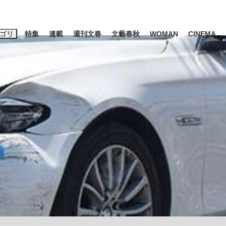
ゴリ
特集
連載
週刊文春
文藝春秋
WOMAN
CINEMA
キーワード入力
ス
エンタメ
ライフ
ビジネス
ーワードタグ一覧
山凌輝
#高市早苗
#後藤真希
#森岡毅
#城彰二
#内田有紀
観る将棋、読
#亀和田武
て明かした日本代表監督に...
「最悪の空気のまま解散」W