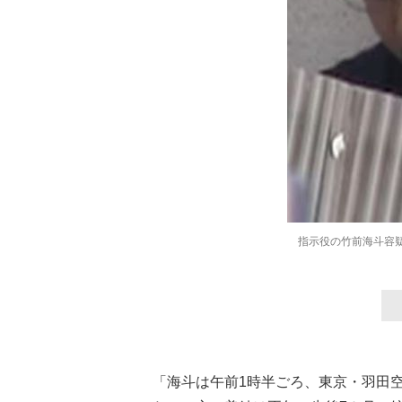
指示役の竹前海斗容疑
「海斗は午前1時半ごろ、東京・羽田