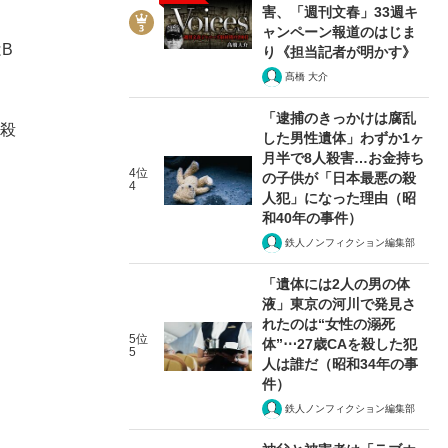
害、「週刊文春」33週キ
ャンペーン報道のはじま
B
り《担当記者が明かす》
髙橋 大介
「逮捕のきっかけは腐乱
盗殺
した男性遺体」わずか1ヶ
月半で8人殺害…お金持ち
4位
の子供が「日本最悪の殺
4
人犯」になった理由（昭
和40年の事件）
鉄人ノンフィクション編集部
「遺体には2人の男の体
液」東京の河川で発見さ
れたのは“女性の溺死
5位
体”⋯27歳CAを殺した犯
5
人は誰だ（昭和34年の事
件）
鉄人ノンフィクション編集部