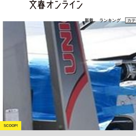
新着
ランキング
カテ
スクープ
ニュー
おすすめのキ
#藤田晋
#三
#玉木雄一郎
「90%は失敗する。でも…」本田圭佑が初め
終戦から81年