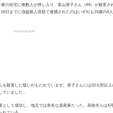
一家の住宅に複数人が押し入り、富山英子さん（69）が殺害さ
16日までに強盗殺人容疑で逮捕されたのはいずれも16歳の4
ADVERTISEMENT
んを殺害した疑いがもたれています。英子さんには20カ所以上
していました」
として成功し、地元では有名な資産家だった。高校生らは4
られている。