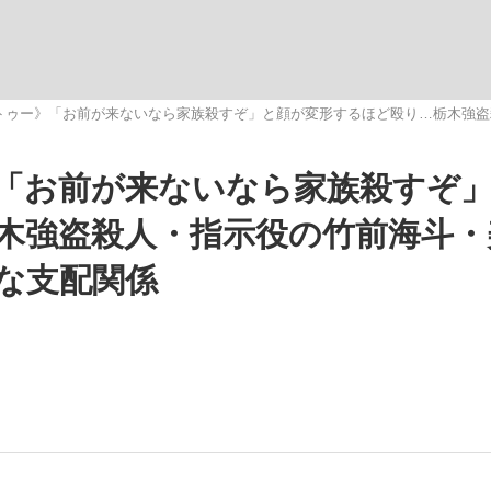
いまさら聞け
トゥー》「お前が来ないなら家族殺すぞ」と顔が変形するほど殴り…栃木強盗
「お前が来ないなら家族殺すぞ
手が証言した“NPB聞...
「クマが悪者扱いされているの
木強盗殺人・指示役の竹前海斗・
歪な支配関係
もっと見る
カー日本代表・森保一監督...