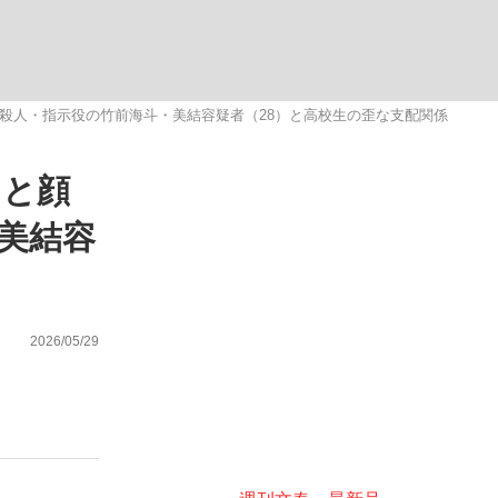
ない資産運用のすべて
殺人・指示役の竹前海斗・美結容疑者（28）と高校生の歪な支配関係
」と顔
が悲しい」『北の国から』倉本聰氏（91...
美結容
2026/05/29