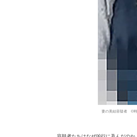
妻の美結容疑者 ©
容疑者たちはなぜ凶行に及んだのか。