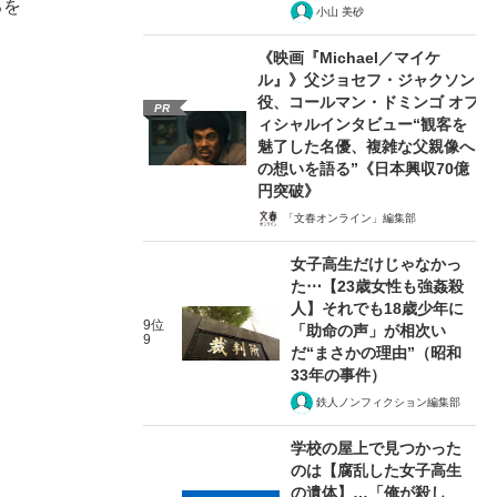
ろを
小山 美砂
《映画『Michael／マイケ
ル』》父ジョセフ・ジャクソン
役、コールマン・ドミンゴ オフ
PR
ィシャルインタビュー“観客を
魅了した名優、複雑な父親像へ
の想いを語る”《日本興収70億
円突破》
「文春オンライン」編集部
女子高生だけじゃなかっ
た⋯【23歳女性も強姦殺
人】それでも18歳少年に
9位
「助命の声」が相次い
9
だ“まさかの理由”（昭和
33年の事件）
鉄人ノンフィクション編集部
学校の屋上で見つかった
のは【腐乱した女子高生
の遺体】…「俺が殺し