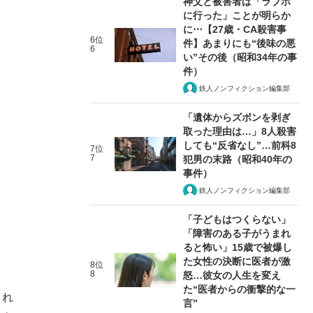
神父と被害者は「ラブホ
に行った」ことが明らか
に⋯【27歳・CA殺害事
6位
件】あまりにも“後味の悪
6
い”その後（昭和34年の事
件）
鉄人ノンフィクション編集部
「遺体からズボンを剥ぎ
取った理由は…」8人殺害
しても“反省なし”…前科8
7位
7
犯男の末路（昭和40年の
事件）
鉄人ノンフィクション編集部
「子どもはつくらない」
「障害のある子がうまれ
ると怖い」15歳で被爆し
た女性の決断に医者が激
8位
8
怒…彼女の人生を変え
た“医者からの衝撃的な一
され
言”