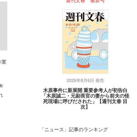
週刊文春 最新号
作業
2026年8月6日 発売
声
木原事件に新展開 重要参考人が初告白
れ
「木原誠二・元副長官の妻から前夫の怪
死現場に呼びだされた」【週刊文春 目
次】
「ニュース」記事のランキング