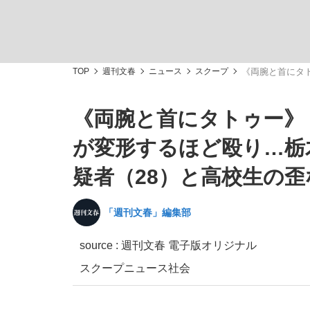
TOP
週刊文春
ニュース
スクープ
《両腕と首にタ
《両腕と首にタトゥー》
「敗因分析は一切聞かれなかった」侍ジャパン選
キングの誕生を、目撃せよ。
が変形するほど殴り…栃
疑者（28）と高校生の
「週刊文春」編集部
the Style
source : 週刊文春 電子版オリジナル
スクープ
ニュース
社会
「目標達成できなかったからと言って…」サッ