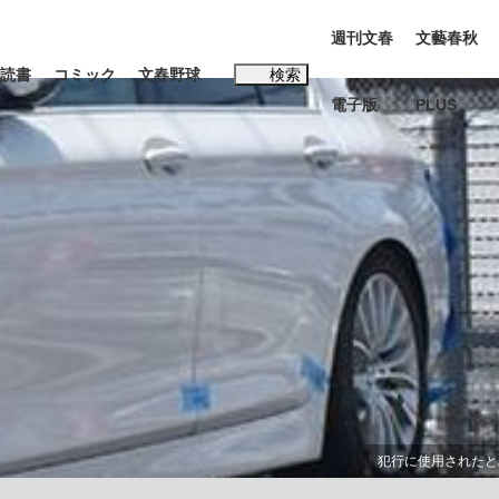
週刊文春
文藝春秋
読書
コミック
文春野球
検索
電子版
PLUS
インタビュー
読書
#松田聖子
む将棋
BC日本代表“敗戦”の真実 選手が明かす...