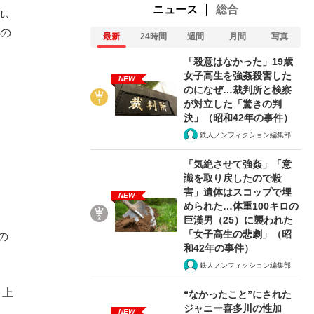
ニュース
総合
れ、
人の
最新
24時間
週間
月間
写真
「殺意はなかった」19歳
女子高生を強姦殺害した
NEW
のになぜ…裁判所と検察
が対立した「驚きの判
決」（昭和42年の事件）
鉄人ノンフィクション編集部
「気絶させて強姦」「意
識を取り戻したので殺
害」遺体はスコップで埋
NEW
められた…体重100キロの
巨漢男（25）に襲われた
「女子高生の悲劇」（昭
の
和42年の事件）
鉄人ノンフィクション編集部
月上
“なかったこと”にされた
ジャニー喜多川の性加
NEW