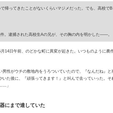
もっと見る
いで帰ってきたことがないくらいマジメだった。でも、高校でB
件。逮捕された高校生Aの兄が、その胸の内を明かした――。
月14日午前、のどかな町に異変が起きた。いつものように農
い男性がウチの敷地内をうろついていたので、『なんだね』と
やいた後に、『頑張ってきます！』と叫んで去っていった。そ
……」
臓器にまで達していた