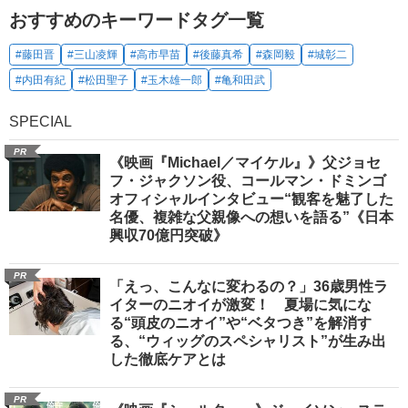
おすすめのキーワードタグ一覧
#藤田晋
#三山凌輝
#高市早苗
#後藤真希
#森岡毅
#城彰二
#内田有紀
#松田聖子
#玉木雄一郎
#亀和田武
SPECIAL
PR
《映画『Michael／マイケル』》父ジョセ
フ・ジャクソン役、コールマン・ドミンゴ
オフィシャルインタビュー“観客を魅了した
名優、複雑な父親像への想いを語る”《日本
興収70億円突破》
PR
「えっ、こんなに変わるの？」36歳男性ラ
イターのニオイが激変！ 夏場に気にな
る“頭皮のニオイ”や“ベタつき”を解消す
る、“ウィッグのスペシャリスト”が生み出
した徹底ケアとは
PR