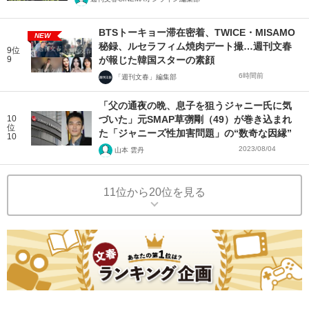
BTSトーキョー滞在密着、TWICE・MISAMO
NEW
秘録、ルセラフィム焼肉デート撮…週刊文春
9位
9
が報じた韓国スターの素顔
6時間前
「週刊文春」編集部
「父の通夜の晩、息子を狙うジャニー氏に気
10
づいた」元SMAP草彅剛（49）が巻き込まれ
位
た「ジャニーズ性加害問題」の“数奇な因縁”
10
2023/08/04
山本 雲丹
11位から20位を見る