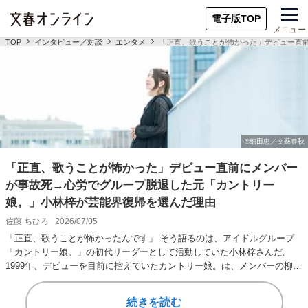
電子版TOP
メニュー
TOP
インタビュー／対談
エンタメ
「正直、歌うことが怖かった」デビュー直
「正直、歌うことが怖かった」デビュー直前にメンバー
が事故死→心労でグループ脱退した元「カントリー
娘。」小林梓が芸能界復帰を選んだ理由
佐藤 ちひろ
2026/07/05
「正直、歌うことが怖かったんです」 そう語るのは、アイドルグループ
「カントリー娘。」の初代リーダーとして活動していた小林梓さんだ。
1999年、デビューを目前に控えていたカントリー娘。は、メンバーの柳原
尋美さんが自動車…
続きを読む