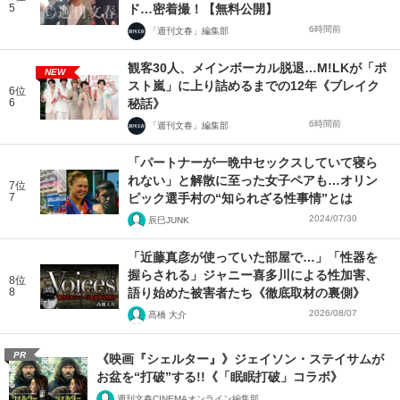
5
ド…密着撮！【無料公開】
6時間前
「週刊文春」編集部
観客30人、メインボーカル脱退…M!LKが「ポ
NEW
スト嵐」に上り詰めるまでの12年《ブレイク
6位
6
秘話》
6時間前
「週刊文春」編集部
「パートナーが一晩中セックスしていて寝ら
れない」と解散に至った女子ペアも…オリン
7位
7
ピック選手村の“知られざる性事情”とは
2024/07/30
辰巳JUNK
「近藤真彦が使っていた部屋で…」「性器を
握らされる」ジャニー喜多川による性加害、
8位
8
語り始めた被害者たち《徹底取材の裏側》
2026/08/07
髙橋 大介
PR
《映画『シェルター』》ジェイソン・ステイサムが
お盆を“打破”する!!《「眠眠打破」コラボ》
週刊文春CINEMAオンライン編集部