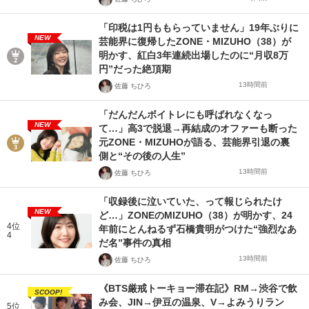
「印税は1円ももらっていません」19年ぶりに
NEW
芸能界に復帰したZONE・MIZUHO（38）が
明かす、紅白3年連続出場したのに“月収8万
円”だった絶頂期
13時間前
佐藤 ちひろ
「だんだんボイトレにも呼ばれなくなっ
NEW
て…」高3で脱退→再結成のオファーも断った
元ZONE・MIZUHOが語る、芸能界引退の裏
側と“その後の人生”
13時間前
佐藤 ちひろ
「収録後に泣いていた、って報じられたけ
NEW
ど…」ZONEのMIZUHO（38）が明かす、24
4位
年前にとんねるず石橋貴明がつけた“強烈なあ
4
だ名”事件の真相
13時間前
佐藤 ちひろ
《BTS厳戒トーキョー滞在記》RM→渋谷で飲
SCOOP!
み会、JIN→伊豆の温泉、V→よみうりラン
5位