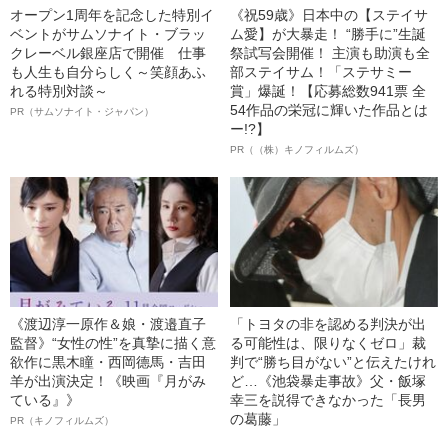
オープン1周年を記念した特別イ
《祝59歳》日本中の【ステイサ
ベントがサムソナイト・ブラッ
ム愛】が大暴走！ “勝手に”生誕
クレーベル銀座店で開催 仕事
祭試写会開催！ 主演も助演も全
も人生も自分らしく～笑顔あふ
部ステイサム！「ステサミー
れる特別対談～
賞」爆誕！【応募総数941票 全
54作品の栄冠に輝いた作品とは
PR（サムソナイト・ジャパン）
ー!?】
PR（（株）キノフィルムズ）
《渡辺淳一原作＆娘・渡邉直子
「トヨタの非を認める判決が出
監督》“女性の性”を真摯に描く意
る可能性は、限りなくゼロ」裁
欲作に黒木瞳・西岡德馬・吉田
判で“勝ち目がない”と伝えたけれ
羊が出演決定！《映画『月がみ
ど…《池袋暴走事故》父・飯塚
ている』》
幸三を説得できなかった「長男
の葛藤」
PR（キノフィルムズ）