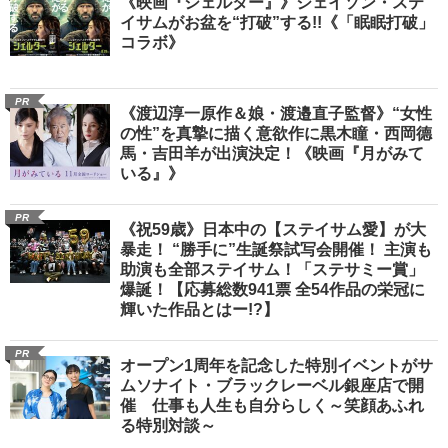
《映画『シェルター』》ジェイソン・ステ
イサムがお盆を“打破”する!!《「眠眠打破」
コラボ》
PR
《渡辺淳一原作＆娘・渡邉直子監督》“女性
の性”を真摯に描く意欲作に黒木瞳・西岡德
馬・吉田羊が出演決定！《映画『月がみて
いる』》
PR
《祝59歳》日本中の【ステイサム愛】が大
暴走！ “勝手に”生誕祭試写会開催！ 主演も
助演も全部ステイサム！「ステサミー賞」
爆誕！【応募総数941票 全54作品の栄冠に
輝いた作品とはー!?】
PR
オープン1周年を記念した特別イベントがサ
ムソナイト・ブラックレーベル銀座店で開
催 仕事も人生も自分らしく～笑顔あふれ
る特別対談～