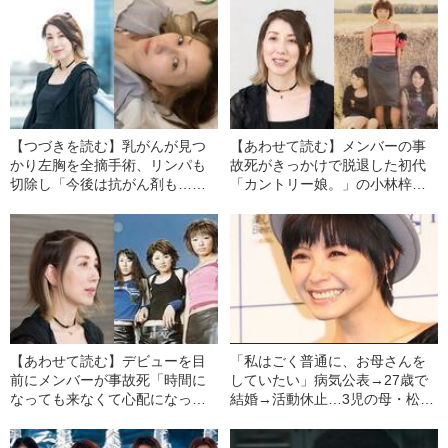
【つづきを読む】乳がんが見つ
【あわせて読む】メンバーの事
かり左胸を全摘手術、リンパも
故死がきっかけで脱退した初代
切除し「今後は抗がん剤も…」
「カントリー娘。」の小林梓が
どんな困難に直面しても初代
語る、デビュー前に3人で過ごし
「カントリー娘。」小林梓が前
た“牧場の思い出”「尋美と一緒に
を向けるワケ
泣いたことも…」
【あわせて読む】デビューを目
「私はごく普通に、お母さんを
前にメンバーが事故死「時間に
していたい」病気公表→27歳で
なっても来なくて心配になっ
結婚→活動休止…3児の母・松浦
て…」カントリー娘。初代リー
亜弥（40）が語っていた“未来の
ダーが明かす“突然の別れ”の記憶
展望”