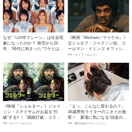
なぜ「LOVEマシーン」は社会現
《映画『Michael／マイケル』》
象になったのか？ 発売から25
父ジョセフ・ジャクソン役、コ
年…“時代に刺さった”ワケとは
ールマン・ドミンゴ オフィシャ
〈「お前に説教されたくねー
ルインタビュー“観客を魅了した
PR（キノフィルムズ）
よ」がきっかけに〉
名優、複雑な父親像への想いを
語る”《日本興収70億円突破》
《映画『シェルター』》ジェイ
「えっ、こんなに変わるの？」
ソン・ステイサムがお盆を“打
36歳男性ライターのニオイが激
破”する!!《「眠眠打破」コラ
変！ 夏場に気になる“頭皮のニ
ボ》
オイ”や“ベタつき”を解消す
PR（キノフィルムズ）
PR（株式会社スヴェンソン）
る、“ウィッグのスペシャリス