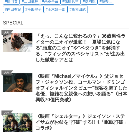
#藤田晋
#三山凌輝
#高市早苗
#後藤真希
#森岡毅
#城彰二
#内田有紀
#松田聖子
#玉木雄一郎
#亀和田武
SPECIAL
PR
「えっ、こんなに変わるの？」36歳男性ラ
イターのニオイが激変！ 夏場に気にな
る“頭皮のニオイ”や“ベタつき”を解消す
る、“ウィッグのスペシャリスト”が生み出
した徹底ケアとは
PR
《映画『Michael／マイケル』》父ジョセ
フ・ジャクソン役、コールマン・ドミンゴ
オフィシャルインタビュー“観客を魅了した
名優、複雑な父親像への想いを語る”《日本
興収70億円突破》
PR
《映画『シェルター』》ジェイソン・ステ
イサムがお盆を“打破”する!!《「眠眠打破」
コラボ》