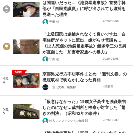
は間違いだった…《池袋暴走事故》警視庁幹
部が「自民党議員」に呼び出されても逮捕を
見送った理由
2026/08/08
守田 哲
「上級国民は逮捕されなくて良いですね」自
宅住所がネットに流出、嫌がらせ電話も…
《12人死傷の池袋暴走事故》飯塚幸三の長男
が直面した「加害者家族への暴力」
2026/08/08
守田 哲
NEW
京都男児行方不明事件まとめ 「週刊文春」の
4位
徹底取材で明らかになった真相
4
4時間前
「週刊文春」編集部
「殺意はなかった」19歳女子高生を強姦殺害
したのになぜ…裁判所と検察が対立した「驚
5位
5
きの判決」（昭和42年の事件）
2026/08/07
鉄人ノンフィクション編集部