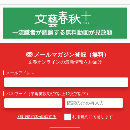
メールマガジン登録（無料）
文春オンラインの最新情報をお届け
メールアドレス
パスワード（半角英数6文字以上12文字以下）
利用規約を確認する
利用規約に同意します