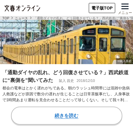
電子版TOP
メニュー
TOP
ニュース
「通勤ダイヤの乱れ、どう回復させている？」西武鉄道に“裏側を”
「通勤ダイヤの乱れ、どう回復させている？」西武鉄道
に“裏側を”聞いてみた
鼠入 昌史
2018/12/10
都会の電車はとかく遅れがちである。朝のラッシュ時間帯には混雑や急病
人救護などが原因で数分の遅れが生じることは日常茶飯事だし、人身事故
で1時間あまり運転を見合わせることだって珍しくない。そして我々利用
者も、どうしよう…
続きを読む