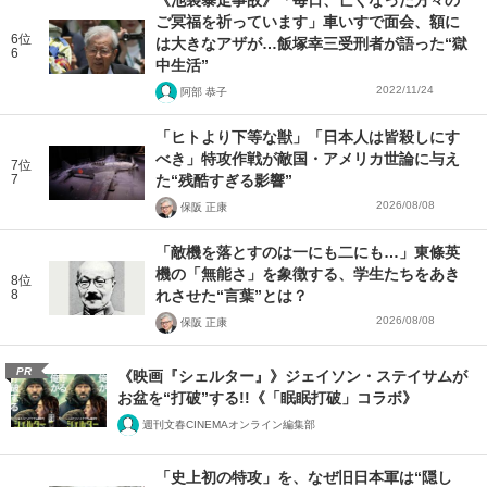
《池袋暴走事故》「毎日、亡くなった方々の
ご冥福を祈っています」車いすで面会、額に
6位
は大きなアザが…飯塚幸三受刑者が語った“獄
6
中生活”
2022/11/24
阿部 恭子
「ヒトより下等な獣」「日本人は皆殺しにす
べき」特攻作戦が敵国・アメリカ世論に与え
7位
7
た“残酷すぎる影響”
2026/08/08
保阪 正康
「敵機を落とすのは一にも二にも…」東條英
機の「無能さ」を象徴する、学生たちをあき
8位
8
れさせた“言葉”とは？
2026/08/08
保阪 正康
PR
《映画『シェルター』》ジェイソン・ステイサムが
お盆を“打破”する!!《「眠眠打破」コラボ》
週刊文春CINEMAオンライン編集部
「史上初の特攻」を、なぜ旧日本軍は“隠し