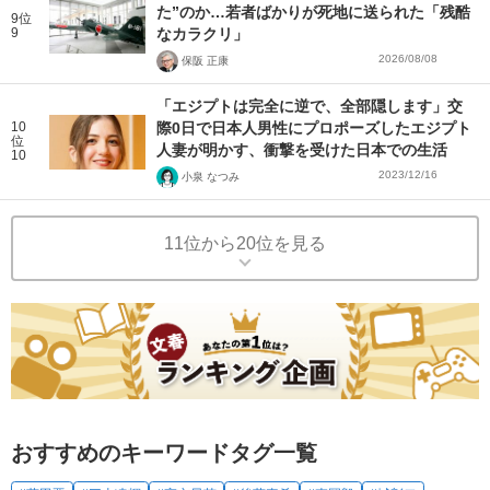
た”のか…若者ばかりが死地に送られた「残酷
9位
9
なカラクリ」
2026/08/08
保阪 正康
「エジプトは完全に逆で、全部隠します」交
10
際0日で日本人男性にプロポーズしたエジプト
位
人妻が明かす、衝撃を受けた日本での生活
10
2023/12/16
小泉 なつみ
11位から20位を見る
おすすめのキーワードタグ一覧