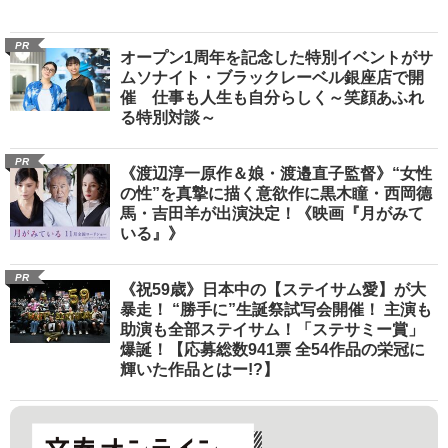
PR
オープン1周年を記念した特別イベントがサ
ムソナイト・ブラックレーベル銀座店で開
催 仕事も人生も自分らしく～笑顔あふれ
る特別対談～
PR
《渡辺淳一原作＆娘・渡邉直子監督》“女性
の性”を真摯に描く意欲作に黒木瞳・西岡德
馬・吉田羊が出演決定！《映画『月がみて
いる』》
PR
《祝59歳》日本中の【ステイサム愛】が大
暴走！ “勝手に”生誕祭試写会開催！ 主演も
助演も全部ステイサム！「ステサミー賞」
爆誕！【応募総数941票 全54作品の栄冠に
輝いた作品とはー!?】