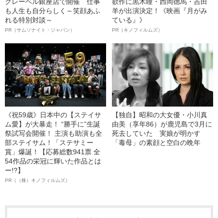
クレーベル銀座店で開催 仕事
欲作に黒木瞳・西岡德馬・吉田
も人生も自分らしく～笑顔あふ
羊が出演決定！《映画『月がみ
れる特別対談～
ている』》
PR（サムソナイト・ジャパン）
PR（キノフィルムズ）
《祝59歳》日本中の【ステイサ
【独自】昭和の大女優・小川真
ム愛】が大暴走！ “勝手に”生誕
由美（享年86）が鹿児島で3月に
祭試写会開催！ 主演も助演も全
死去していた 実娘が明かす
部ステイサム！「ステサミー
「毒母」の素顔と空白の晩年
賞」爆誕！【応募総数941票 全
54作品の栄冠に輝いた作品とは
ー!?】
PR（（株）キノフィルムズ）