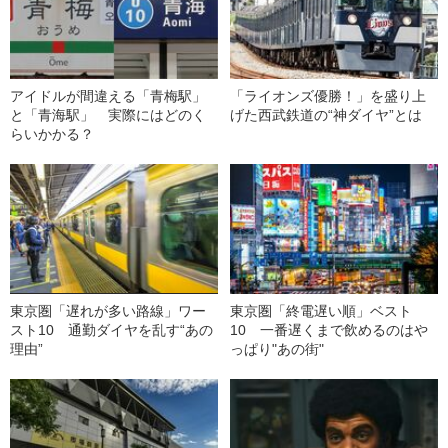
アイドルが間違える「青梅駅」
「ライオンズ優勝！」を盛り上
と「青海駅」 実際にはどのく
げた西武鉄道の“神ダイヤ”とは
らいかかる？
東京圏「遅れが多い路線」ワー
東京圏「終電遅い順」ベスト
スト10 通勤ダイヤを乱す“あの
10 一番遅くまで飲めるのはや
理由”
っぱり"あの街"