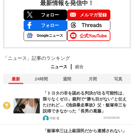
最新情報を発信中！
フォロー
メルマガ登録
フォロー
公式YouTube
Googleニュース
「ニュース」記事のランキング
ニュース
総合
最新
24時間
週間
月間
写真
「トヨタの非を認める判決が出る可能性は、
限りなくゼロ」裁判で“勝ち目がない”と伝え
たけれど…《池袋暴走事故》父・飯塚幸三を
説得できなかった「長男の葛藤」
2026/08/08
守田 哲
「飯塚幸三は上級国民だから逮捕されない」