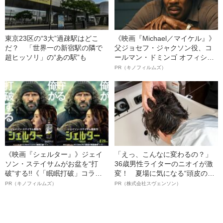
東京23区の“3大”過疎駅はどこ
《映画『Michael／マイケル』》
だ？ 「世界一の新宿駅の隣で
父ジョセフ・ジャクソン役、コ
超ヒッソリ」の“あの駅”も
ールマン・ドミンゴ オフィシャ
ルインタビュー“観客を魅了した
PR（キノフィルムズ）
名優、複雑な父親像への想いを
語る”《日本興収70億円突破》
《映画『シェルター』》ジェイ
「えっ、こんなに変わるの？」
ソン・ステイサムがお盆を“打
36歳男性ライターのニオイが激
破”する!!《「眠眠打破」コラ
変！ 夏場に気になる“頭皮のニ
ボ》
オイ”や“ベタつき”を解消す
PR（キノフィルムズ）
PR（株式会社スヴェンソン）
る、“ウィッグのスペシャリス
ト”が生み出した徹底ケアとは