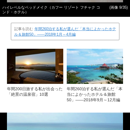
ハイレベルなベッドメイク（カフー リゾート フチャク コ
(画像 9/35)
ンド・ホテル）
記事を読む
年間260泊する私が選んだ「本当によかったホテ
ル＆旅館50」――2018年1月～4月編
年間200日旅する私が出会った
年間260泊する私が選んだ「本
「絶景の温泉宿」10選
当によかったホテル＆旅館
50」――2018年9月～12月編