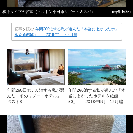
和洋タイプの客室（ヒルトン小田原リゾート＆スパ）
(画像 5/35)
記事を読む
年間260泊する私が選んだ「本当によかったホテ
ル＆旅館50」――2018年1月～4月編
年間260日ホテル泊する私が選
年間260泊する私が選んだ「本
んだ「冬のリゾートホテル」
当によかったホテル＆旅館
ベスト6
50」――2018年9月～12月編