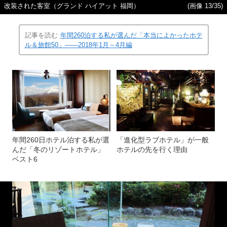
改装された客室（グランド ハイアット 福岡）
(画像 13/35)
記事を読む
年間260泊する私が選んだ「本当によかったホテ
ル＆旅館50」――2018年1月～4月編
年間260日ホテル泊する私が選
「進化型ラブホテル」が一般
んだ「冬のリゾートホテル」
ホテルの先を行く理由
ベスト6