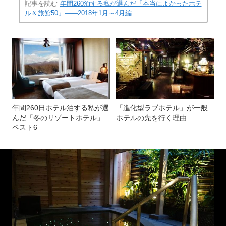
記事を読む
年間260泊する私が選んだ「本当によかったホテ
ル＆旅館50」――2018年1月～4月編
年間260日ホテル泊する私が選
「進化型ラブホテル」が一般
んだ「冬のリゾートホテル」
ホテルの先を行く理由
ベスト6