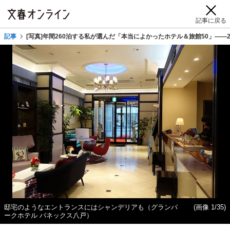
記事に戻る
記事
[写真]年間260泊する私が選んだ「本当によかったホテル＆旅館50」――2
邸宅のようなエントランスにはシャンデリアも（グランパ
(画像 1/35)
ークホテル パネックス八戸）