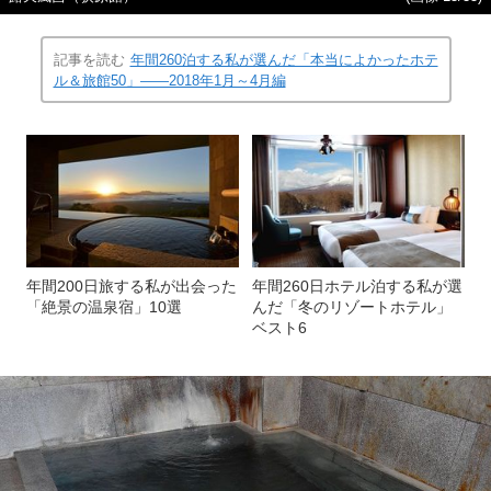
記事を読む
年間260泊する私が選んだ「本当によかったホテ
ル＆旅館50」――2018年1月～4月編
年間200日旅する私が出会った
年間260日ホテル泊する私が選
「絶景の温泉宿」10選
んだ「冬のリゾートホテル」
ベスト6