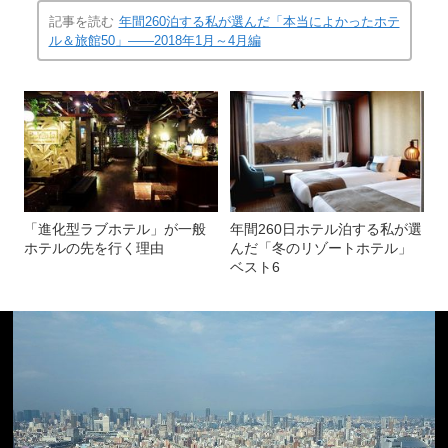
記事を読む
年間260泊する私が選んだ「本当によかったホテ
ル＆旅館50」――2018年1月～4月編
「進化型ラブホテル」が一般
年間260日ホテル泊する私が選
ホテルの先を行く理由
んだ「冬のリゾートホテル」
ベスト6