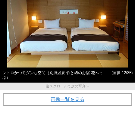
レトロかつモダンな空間（別府温泉 竹と椿のお宿 花べっ
(画像 12/35)
ぷ）
縦スクロールで次の写真へ
画像一覧を見る