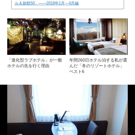
ル＆旅館50」――2018年1月～4月編
「進化型ラブホテル」が一般
年間260日ホテル泊する私が選
ホテルの先を行く理由
んだ「冬のリゾートホテル」
ベスト6