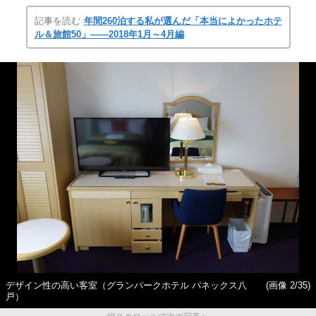
記事を読む
年間260泊する私が選んだ「本当によかったホテ
ル＆旅館50」――2018年1月～4月編
デザイン性の高い客室（グランパークホテル パネックス八
(画像 2/35)
戸）