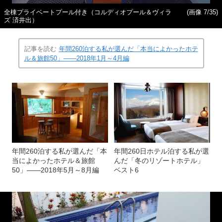
全棟プライベートプール付き（コルディオプール＆ヴィラ
(画像 7/35)
ズ 済井出）
記事を読む
年間260泊する私が選んだ「本当によかったホテ
ル＆旅館50」――2018年1月～4月編
年間260泊する私が選んだ「本
年間260日ホテル泊する私が選
当によかったホテル＆旅館
んだ「冬のリゾートホテル」
50」――2018年5月～8月編
ベスト6