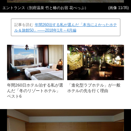
エントランス（別府温泉 竹と椿のお宿 花べっぷ）
(画像 11/35)
記事を読む
年間260泊する私が選んだ「本当によかったホテ
ル＆旅館50」――2018年1月～4月編
年間260日ホテル泊する私が選
「進化型ラブホテル」が一般
んだ「冬のリゾートホテル」
ホテルの先を行く理由
ベスト6