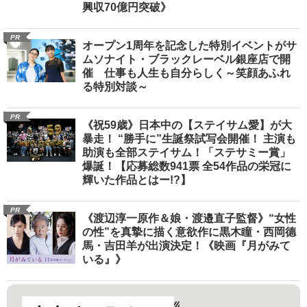
興収70億円突破》
PR
オープン1周年を記念した特別イベントがサ
ムソナイト・ブラックレーベル銀座店で開
催 仕事も人生も自分らしく～笑顔あふれ
る特別対談～
PR
《祝59歳》日本中の【ステイサム愛】が大
暴走！ “勝手に”生誕祭試写会開催！ 主演も
助演も全部ステイサム！「ステサミー賞」
爆誕！【応募総数941票 全54作品の栄冠に
輝いた作品とはー!?】
PR
《渡辺淳一原作＆娘・渡邉直子監督》“女性
の性”を真摯に描く意欲作に黒木瞳・西岡德
馬・吉田羊が出演決定！《映画『月がみて
いる』》