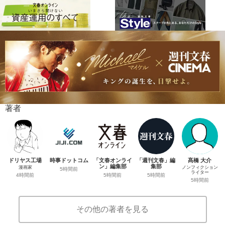
著者
ドリヤス工場
時事ドットコム
「文春オンライ
「週刊文春」編
髙橋 大介
ン」編集部
集部
漫画家
ノンフィクション
5時間前
ライター
5時間前
5時間前
4時間前
5時間前
その他の著者を見る