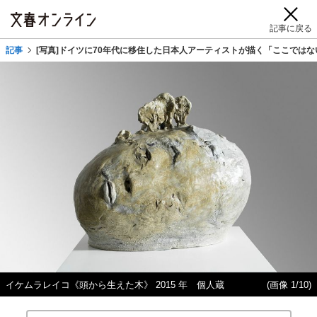
記事に戻る
記事
[写真]ドイツに70年代に移住した日本人アーティストが描く「ここでは
イケムラレイコ《頭から生えた木》 2015 年 個人蔵
(画像 1/10)