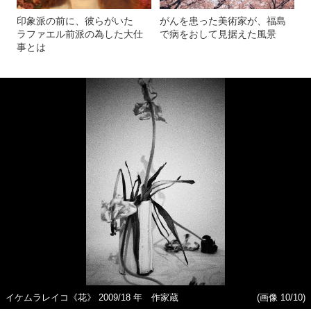
印象派の前に、彼らがいた
がんを患った美術家が、福島
ラファエル前派の為した大仕
で病をおして見据えた風景
事とは
イケムラレイコ《花》 2009/18 年 作家蔵
(画像 10/10)