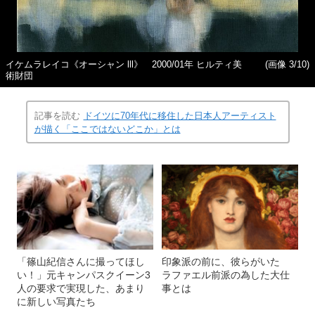
イケムラレイコ《オーシャン lll》 2000/01年 ヒルティ美
(画像 3/10)
術財団
記事を読む
ドイツに70年代に移住した日本人アーティスト
が描く「ここではないどこか」とは
「篠山紀信さんに撮ってほし
印象派の前に、彼らがいた
い！」元キャンパスクイーン3
ラファエル前派の為した大仕
人の要求で実現した、あまり
事とは
に新しい写真たち