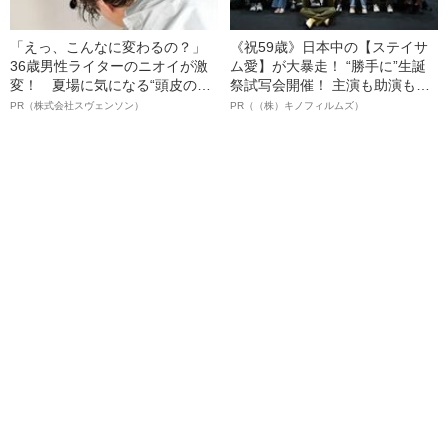
「えっ、こんなに変わるの？」
《祝59歳》日本中の【ステイサ
36歳男性ライターのニオイが激
ム愛】が大暴走！ “勝手に”生誕
変！ 夏場に気になる“頭皮のニ
祭試写会開催！ 主演も助演も全
オイ”や“ベタつき”を解消す
部ステイサム！「ステサミー
PR（株式会社スヴェンソン）
PR（（株）キノフィルムズ）
る、“ウィッグのスペシャリス
賞」爆誕！【応募総数941票 全
ト”が生み出した徹底ケアとは
54作品の栄冠に輝いた作品とは
ー!?】