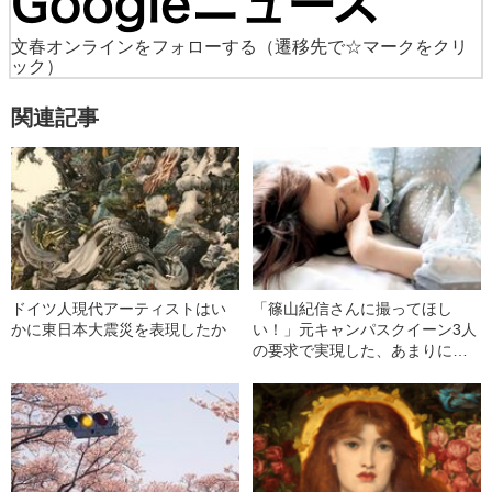
文春オンラインをフォローする
（遷移先で☆マークをクリ
ック）
関連記事
ドイツ人現代アーティストはい
「篠山紀信さんに撮ってほし
かに東日本大震災を表現したか
い！」元キャンパスクイーン3人
の要求で実現した、あまりに新
しい写真たち