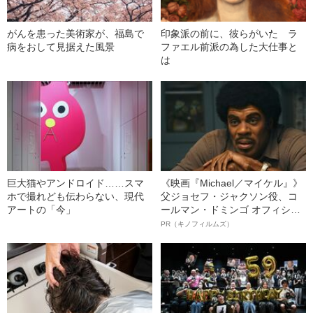
がんを患った美術家が、福島で
印象派の前に、彼らがいた ラ
病をおして見据えた風景
ファエル前派の為した大仕事と
は
巨大猫やアンドロイド……スマ
《映画『Michael／マイケル』》
ホで撮れども伝わらない、現代
父ジョセフ・ジャクソン役、コ
アートの「今」
ールマン・ドミンゴ オフィシャ
ルインタビュー“観客を魅了した
PR（キノフィルムズ）
名優、複雑な父親像への想いを
語る”《日本興収70億円突破》