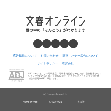
広告掲載について
お問い合わせ
動画・バナー広告について
サイトポリシー
運営会社
ABJマークは、この電子書店・電子書籍配信サービスが、著作権者からコ
ンテンツ使用許諾を得た正規版配信サービスであることを示す登録商標
（登録番号6091713号）です。
(c) Bungeishunju Ltd.
Number Web
CREA WEB
本の話