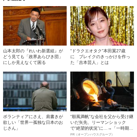
山本太郎の『れいわ新選組』が
“ドラクエオタク”本田翼27歳
どう見ても「政界あらびき団」
に ブレイクのきっかけを作っ
にしか見えなくて困る
た「吉本芸人」とは
ボランティアにさえ、肩書きが
“順風満帆”な会社を父から受け継
欲しい「世界一孤独な日本のお
いだ矢先、リーマンショック
じさん」
で“絶望的状況”に…→「一時期は
納品3年待ち」のヒット商品を生
PR（オープンハウスグループ）