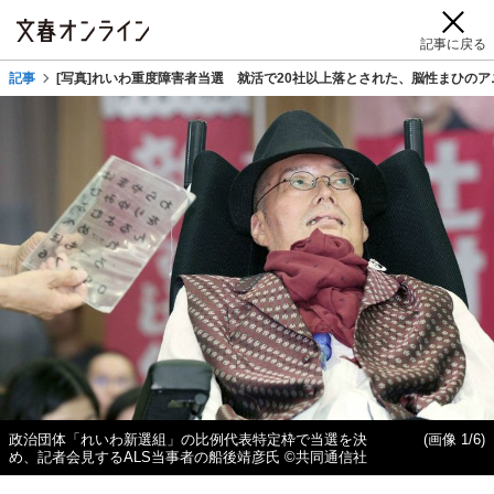
記事に戻る
記事
[写真]れいわ重度障害者当選 就活で20社以上落とされた、脳性まひの
政治団体「れいわ新選組」の比例代表特定枠で当選を決
(画像 1/6)
め、記者会見するALS当事者の船後靖彦氏 ©共同通信社