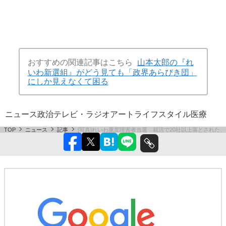
おすすめの関連記事はこちら
山本太郎の『れ
いわ新選組』がどう見ても「政界あらびき団」
にしか見えなくて困る
ニュース
政治
テレビ・ラジオ
アート
ライフスタイル
医療
TOP
ニュース
記事
[写真]れいわ重度障害者当選 就活で20社以上落とされた