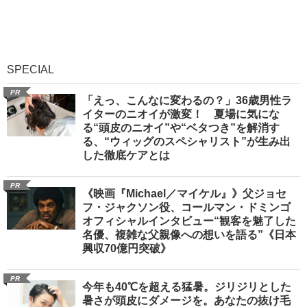
SPECIAL
PR
「えっ、こんなに変わるの？」36歳男性ラ
イターのニオイが激変！ 夏場に気にな
る“頭皮のニオイ”や“ベタつき”を解消す
る、“ウィッグのスペシャリスト”が生み出
した徹底ケアとは
PR
《映画『Michael／マイケル』》父ジョセ
フ・ジャクソン役、コールマン・ドミンゴ
オフィシャルインタビュー“観客を魅了した
名優、複雑な父親像への想いを語る”《日本
興収70億円突破》
PR
今年も40℃を超える猛暑。ジリジリとした
暑さが頭皮にダメージを。あなたの抜け毛