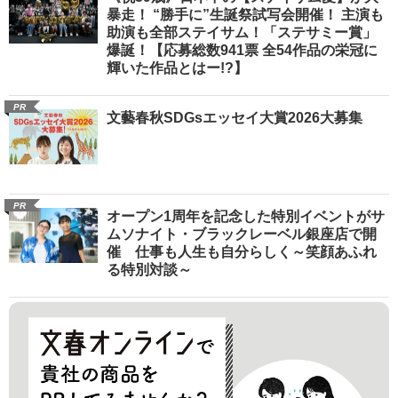
暴走！ “勝手に”生誕祭試写会開催！ 主演も
助演も全部ステイサム！「ステサミー賞」
爆誕！【応募総数941票 全54作品の栄冠に
輝いた作品とはー!?】
PR
文藝春秋SDGsエッセイ大賞2026大募集
PR
オープン1周年を記念した特別イベントがサ
ムソナイト・ブラックレーベル銀座店で開
催 仕事も人生も自分らしく～笑顔あふれ
る特別対談～