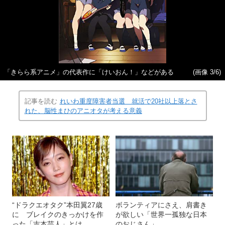
「きらら系アニメ」の代表作に「けいおん！」などがある
(画像 3/6)
記事を読む
れいわ重度障害者当選 就活で20社以上落とさ
れた、脳性まひのアニオタが考える意義
“ドラクエオタク”本田翼27歳
ボランティアにさえ、肩書き
に ブレイクのきっかけを作
が欲しい「世界一孤独な日本
った「吉本芸人」とは
のおじさん」