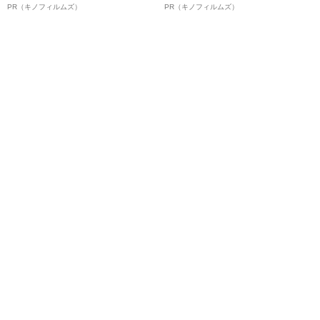
ボ》
ルインタビュー“観客を魅了した
PR（キノフィルムズ）
PR（キノフィルムズ）
名優、複雑な父親像への想いを
語る”《日本興収70億円突破》