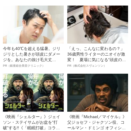
んで危機を脱した四代目社長が
明かす、“逆転の戦術”
今年も40℃を超える猛暑。ジリ
「えっ、こんなに変わるの？」
ジリとした暑さが頭皮にダメー
36歳男性ライターのニオイが激
ジを。あなたの抜け毛大丈
変！ 夏場に気になる“頭皮のニ
夫！？
オイ”や“ベタつき”を解消す
PR（銀座総合美容クリニック）
PR（株式会社スヴェンソン）
る、“ウィッグのスペシャリス
ト”が生み出した徹底ケアとは
《映画『シェルター』》ジェイ
《映画『Michael／マイケル』》
ソン・ステイサムがお盆を“打
父ジョセフ・ジャクソン役、コ
破”する!!《「眠眠打破」コラ
ールマン・ドミンゴ オフィシャ