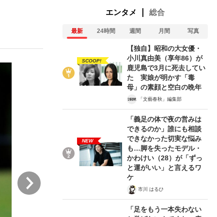
エンタメ
総合
最新
24時間
週間
月間
写真
む将棋
【独自】昭和の大女優・
小川真由美（享年86）が
SCOOP!
鹿児島で3月に死去してい
た 実娘が明かす「毒
母」の素顔と空白の晩年
「文藝春秋」編集部
「義足の体で夜の営みは
できるのか」誰にも相談
できなかった切実な悩み
NEW
も…脚を失ったモデル・
かわけい（28）が「ずっ
と運がいい」と言えるワ
次
ケ
市川 はるひ
「足をもう一本失わない