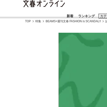
新着
ランキング
カテ
TOP
特集
BEAMS×週刊文春 FASHION is SCANDAL!!
スクープ
ニュー
おすすめのキ
#藤田晋
#三
#玉木雄一郎
「キオクシアの投資の桁は一つ多くてもいい」
終戦から81年