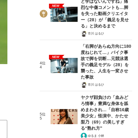
と学ばないんですね」痛
NEW
烈な中傷コメントも…脚
を失った動画クリエイタ
ー（28）が「義足を見せ
る」と決めるまで
市川 はるひ
2/5
「右脚があらぬ方向に180
度ねじれて…」バイク事
NEW
故で脚を切断…元競泳選
4位
手の義足モデル（28）を
4
襲った、人生を一変させ
た事故
市川 はるひ
ヤクザ顔負けの「血みど
ろ情事」豊満な身体を舐
めまわされ…「自称16歳
5位
美少女」怪演中、かたせ
在記》RM→渋谷で飲み会、JIN→伊豆の...
5
梨乃（69）の美しすぎ
る“熟れ方”
ゆるま 小林