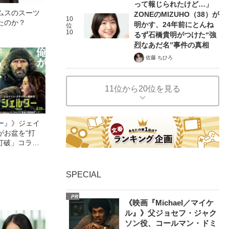
って報じられたけど…」
ムスのスーツ
ZONEのMIZUHO（38）が
10
たのか？
明かす、24年前にとんね
位
10
るず石橋貴明がつけた“強
烈なあだ名”事件の真相
佐藤 ちひろ
11位から20位を見る
ー』》ジェイ
がお盆を“打
眠打破」コラ
SPECIAL
PR
《映画『Michael／マイケ
ル』》父ジョセフ・ジャク
ソン役、コールマン・ドミ