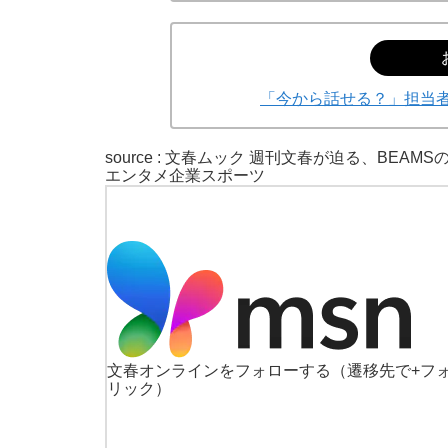
「今から話せる？」担当者
source :
文春ムック 週刊文春が迫る、BEAMS
エンタメ
企業
スポーツ
「90%は失敗する。でも…」本田圭佑が初め
文春オンラインをフォローする
（遷移先で+フ
リック）