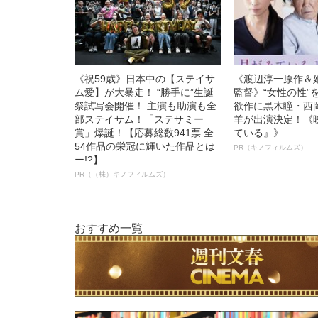
《祝59歳》日本中の【ステイサ
《渡辺淳一原作＆
ム愛】が大暴走！ “勝手に”生誕
監督》“女性の性”
祭試写会開催！ 主演も助演も全
欲作に黒木瞳・西
部ステイサム！「ステサミー
羊が出演決定！《
賞」爆誕！【応募総数941票 全
ている』》
54作品の栄冠に輝いた作品とは
PR（キノフィルムズ）
ー!?】
PR（（株）キノフィルムズ）
おすすめ一覧