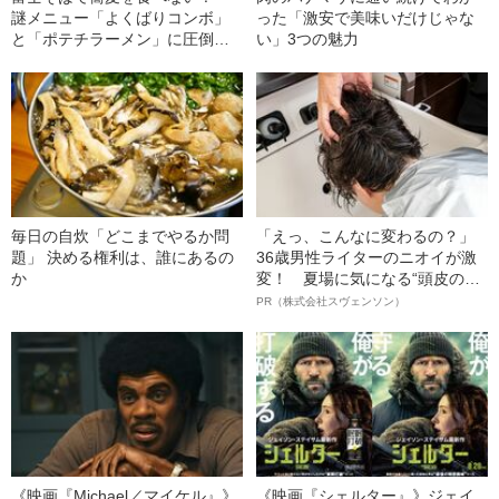
謎メニュー「よくばりコンボ」
った「激安で美味いだけじゃな
と「ポテチラーメン」に圧倒さ
い」3つの魅力
れた
毎日の自炊「どこまでやるか問
「えっ、こんなに変わるの？」
題」 決める権利は、誰にあるの
36歳男性ライターのニオイが激
か
変！ 夏場に気になる“頭皮のニ
オイ”や“ベタつき”を解消す
PR（株式会社スヴェンソン）
る、“ウィッグのスペシャリス
ト”が生み出した徹底ケアとは
《映画『Michael／マイケル』》
《映画『シェルター』》ジェイ