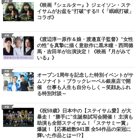
PR
《映画『シェルター』》ジェイソン・ステ
イサムがお盆を“打破”する!!《「眠眠打破」
コラボ》
PR
《渡辺淳一原作＆娘・渡邉直子監督》“女性
の性”を真摯に描く意欲作に黒木瞳・西岡德
馬・吉田羊が出演決定！《映画『月がみて
いる』》
PR
オープン1周年を記念した特別イベントがサ
ムソナイト・ブラックレーベル銀座店で開
催 仕事も人生も自分らしく～笑顔あふれ
る特別対談～
PR
《祝59歳》日本中の【ステイサム愛】が大
暴走！ “勝手に”生誕祭試写会開催！ 主演も
助演も全部ステイサム！「ステサミー賞」
爆誕！【応募総数941票 全54作品の栄冠に
輝いた作品とはー!?】