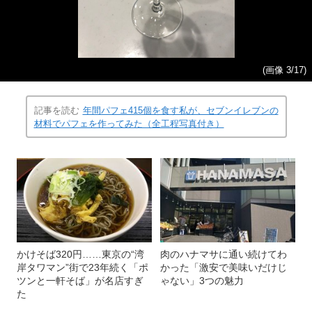
(画像 3/17)
記事を読む
年間パフェ415個を食す私が、セブンイレブンの
材料でパフェを作ってみた（全工程写真付き）
かけそば320円……東京の“湾
肉のハナマサに通い続けてわ
岸タワマン”街で23年続く「ポ
かった「激安で美味いだけじ
ツンと一軒そば」が名店すぎ
ゃない」3つの魅力
た