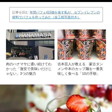
記事を読む
年間パフェ415個を食す私が、セブンイレブンの
材料でパフェを作ってみた（全工程写真付き）
肉のハナマサに通い続けてわ
吉本芸人が教える 蒙古タン
かった「激安で美味いだけじ
メン中本のカップ麺を一番美
ゃない」3つの魅力
味しく食べる「10の手順」