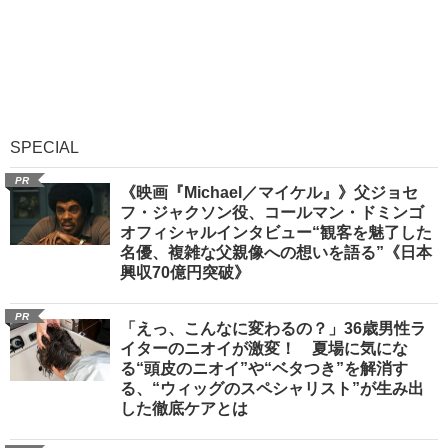
SPECIAL
PR
《映画『Michael／マイケル』》父ジョセ
フ・ジャクソン役、コールマン・ドミンゴ
オフィシャルインタビュー“観客を魅了した
名優、複雑な父親像への想いを語る”《日本
興収70億円突破》
PR
「えっ、こんなに変わるの？」36歳男性ラ
イターのニオイが激変！ 夏場に気にな
る“頭皮のニオイ”や“ベタつき”を解消す
る、“ウィッグのスペシャリスト”が生み出
した徹底ケアとは