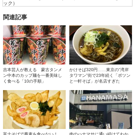
ック）
関連記事
吉本芸人が教える 蒙古タンメ
かけそば320円……東京の“湾岸
ン中本のカップ麺を一番美味し
タワマン”街で23年続く「ポツン
く食べる「10の手順」
と一軒そば」が名店すぎた
富士そばで蕎麦を食べない！
肉のハナマサに通い続けてわか