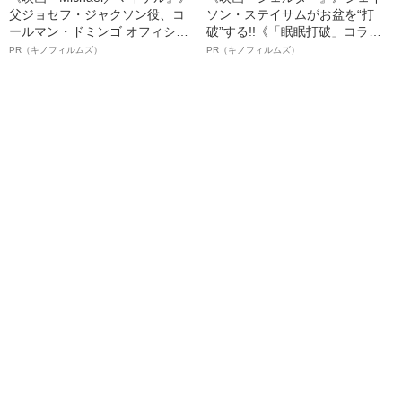
父ジョセフ・ジャクソン役、コ
ソン・ステイサムがお盆を“打
ールマン・ドミンゴ オフィシャ
破”する!!《「眠眠打破」コラ
ルインタビュー“観客を魅了した
ボ》
PR（キノフィルムズ）
PR（キノフィルムズ）
名優、複雑な父親像への想いを
語る”《日本興収70億円突破》