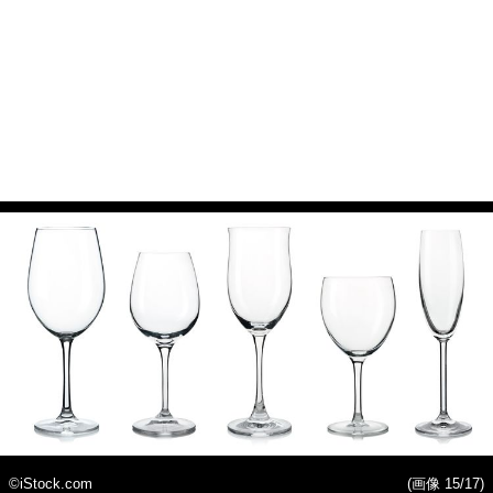
©iStock.com
(画像 15/17)