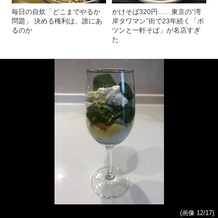
毎日の自炊「どこまでやるか
かけそば320円……東京の“湾
問題」 決める権利は、誰にあ
岸タワマン”街で23年続く「ポ
るのか
ツンと一軒そば」が名店すぎ
た
(画像 12/17)