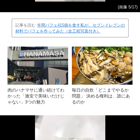
(画像 5/17)
記事を読む
年間パフェ415個を食す私が、セブンイレブンの
材料でパフェを作ってみた（全工程写真付き）
肉のハナマサに通い続けてわ
毎日の自炊「どこまでやるか
かった「激安で美味いだけじ
問題」 決める権利は、誰にあ
ゃない」3つの魅力
るのか