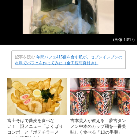
(画像 13/17)
記事を読む
年間パフェ415個を食す私が、セブンイレブンの
材料でパフェを作ってみた（全工程写真付き）
富士そばで蕎麦を食べな
吉本芸人が教える 蒙古タン
い！ 謎メニュー「よくばり
メン中本のカップ麺を一番美
コンボ」と「ポテチラーメ
味しく食べる「10の手順」