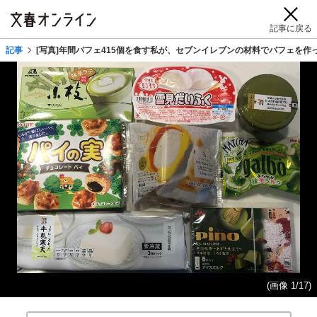
記事に戻る
記事
[写真]年間パフェ415個を食す私が、セブンイレブンの材料でパフェを
(画像 1/17)