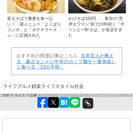
富士そばで蕎麦を食べな
かけそば320円……東京の“湾
い！ 謎メニュー「よくばり
岸タワマン”街で23年続く「ポ
コンボ」と「ポテチラーメ
ツンと一軒そば」が名店すぎ
ン」に圧倒された
た
おすすめの関連記事はこちら
吉本芸人が教え
る 蒙古タンメン中本のカップ麺を一番美味し
く食べる「10の手順」
ライフ
グルメ
娯楽
ライフスタイル
社会
TOP
ライフ
記事
[写真]年間パフェ415個を食す私が、セブンイレブンの材料