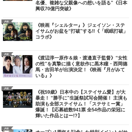
名優、複雑な父親像への想いを語る”《日本
興収70億円突破》
PR
《映画『シェルター』》ジェイソン・ステ
イサムがお盆を“打破”する!!《「眠眠打破」
コラボ》
PR
《渡辺淳一原作＆娘・渡邉直子監督》“女性
の性”を真摯に描く意欲作に黒木瞳・西岡德
馬・吉田羊が出演決定！《映画『月がみて
いる』》
PR
《祝59歳》日本中の【ステイサム愛】が大
暴走！ “勝手に”生誕祭試写会開催！ 主演も
助演も全部ステイサム！「ステサミー賞」
爆誕！【応募総数941票 全54作品の栄冠に
輝いた作品とはー!?】
PR