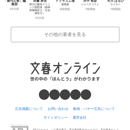
「週刊文春」編
斉藤 章佳
ドリヤス工場
井手 裕彦
市川 はるひ
集部
西川口榎本クリニ
漫画家
ジャーナリスト
ライター
ック副院長（精神
35分前
6時間前
7時間前
7時間前
保健福祉士・社会
福祉士）
35分前
その他の著者を見る
広告掲載について
お問い合わせ
動画・バナー広告について
サイトポリシー
運営会社
ABJマークは、この電子書店・電子書籍配信サービスが、著作権者からコ