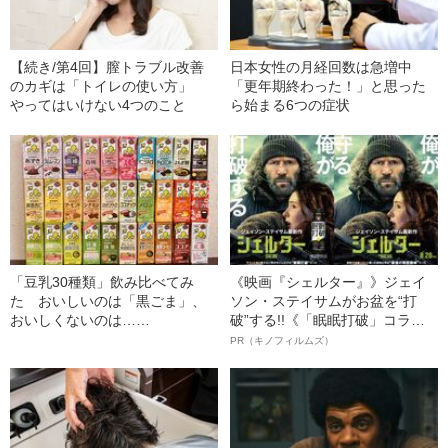
【続き/第4回】膣トラブル改善
日本女性の月経回数は急増中
のカギは「トイレの使い方」
「更年期終わった！」と思った
やってはいけない4つのこと
ら始まる6つの症状
「豆乳30種類」飲み比べてみ
《映画『シェルター』》ジェイ
た おいしいのは「黒ごま」、
ソン・ステイサムがお盆を“打
おいしくないのは……
破”する!!《「眠眠打破」コラ
ボ》
PR（キノフィルムズ）