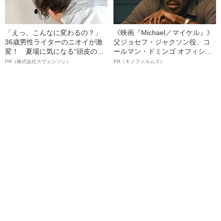
「えっ、こんなに変わるの？」
《映画『Michael／マイケル』》
36歳男性ライターのニオイが激
父ジョセフ・ジャクソン役、コ
変！ 夏場に気になる“頭皮のニ
ールマン・ドミンゴ オフィシャ
オイ”や“ベタつき”を解消す
ルインタビュー“観客を魅了した
PR（株式会社スヴェンソン）
PR（キノフィルムズ）
る、“ウィッグのスペシャリス
名優、複雑な父親像への想いを
ト”が生み出した徹底ケアとは
語る”《日本興収70億円突破》