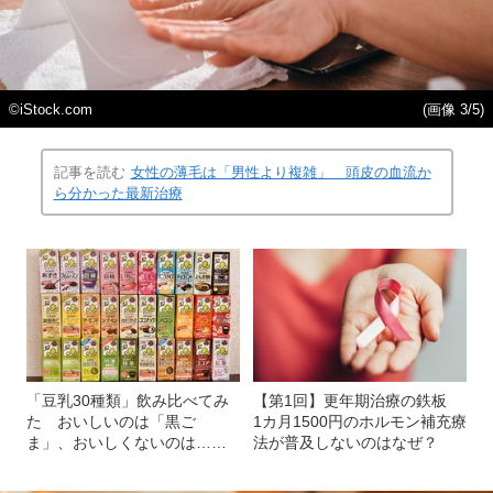
©︎iStock.com
(画像 3/5)
記事を読む
女性の薄毛は「男性より複雑」 頭皮の血流か
ら分かった最新治療
「豆乳30種類」飲み比べてみ
【第1回】更年期治療の鉄板
た おいしいのは「黒ご
1カ月1500円のホルモン補充療
ま」、おいしくないのは……
法が普及しないのはなぜ？