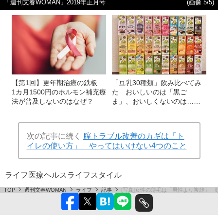
「週刊文春WOMAN」2019年正月号
(画像 5/5)
【第1回】更年期治療の鉄板
「豆乳30種類」飲み比べてみ
1カ月1500円のホルモン補充療
た おいしいのは「黒ご
法が普及しないのはなぜ？
ま」、おいしくないのは……
次の記事に続く
膣トラブル改善のカギは「ト
イレの使い方」 やってはいけない4つのこと
ライフ
医療
ヘルス
ライフスタイル
TOP
週刊文春WOMAN
ライフ
記事
[写真]女性の薄毛は「男性より複雑」