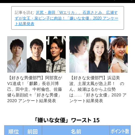
記事を読む
沢尻・唐田「Wエリカ」、石原さとみ、広瀬す
ずが女王・泉ピン子に肉迫！「嫌いな女優」2020 アンケー
ト結果発表
【好きな男優部門】阿部寛が
【好きな女優部門】浜辺美
V1達成！「麒麟」長谷川博
波、土屋太鳳が急上昇！ の
己、田中圭、中村倫也、佐藤
ん、綾瀬はるから上位勢
健ら新顔続々「好きな男優」
は……「好きな女優」2020 ア
2020 アンケート結果発表
ンケート結果発表