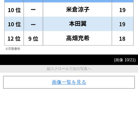
(画像 10/21)
縦スクロールで次の写真へ
画像一覧を見る