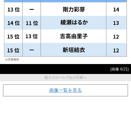
(画像 6/21)
縦スクロールで次の写真へ
画像一覧を見る