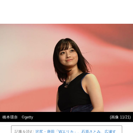
橋本環奈 ©getty
(画像 11/21)
記事を読む
沢尻・唐田「Wエリカ」、石原さとみ、広瀬す