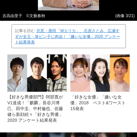
吉高由里子 ©文藝春秋
(画像 3/21)
記事を読む
沢尻・唐田「Wエリカ」、石原さとみ、広瀬す
ずが女王・泉ピン子に肉迫！「嫌いな女優」2020 アンケー
ト結果発表
【好きな男優部門】阿部寛が
「好きな女優」「嫌いな女
V1達成！「麒麟」長谷川博
優」2018 ベスト&ワースト
己、田中圭、中村倫也、佐藤
15発表
健ら新顔続々「好きな男優」
2020 アンケート結果発表