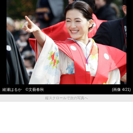
綾瀬はるか ©文藝春秋
(画像 4/21)
縦スクロールで次の写真へ