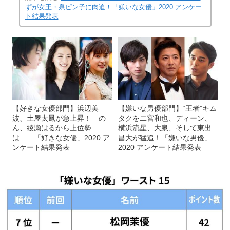
ずが女王・泉ピン子に肉迫！「嫌いな女優」2020 アンケー
ト結果発表
【好きな女優部門】浜辺美
【嫌いな男優部門】“王者”キム
波、土屋太鳳が急上昇！ の
タクを二宮和也、ディーン、
ん、綾瀬はるから上位勢
横浜流星、大泉、そして東出
は……「好きな女優」2020 ア
昌大が猛追！「嫌いな男優」
ンケート結果発表
2020 アンケート結果発表