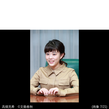
高畑充希 ©文藝春秋
(画像 7/21)