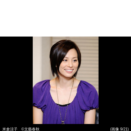
米倉涼子 ©文藝春秋
(画像 9/21)