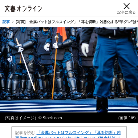
記事に戻る
記事
[写真]「金属バットはフルスイング」「耳を切断」凶悪化する“半グレ”
（写真はイメージ）©iStock.com
(画像 1/6)
記事を読む
「金属バットはフルスイング」「耳を切断」凶