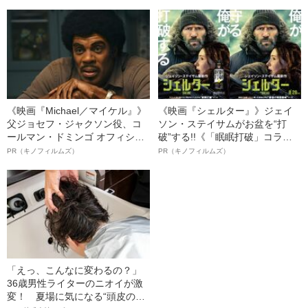
《映画『Michael／マイケル』》
《映画『シェルター』》ジェイ
父ジョセフ・ジャクソン役、コ
ソン・ステイサムがお盆を“打
ールマン・ドミンゴ オフィシャ
破”する!!《「眠眠打破」コラ
ルインタビュー“観客を魅了した
ボ》
PR（キノフィルムズ）
PR（キノフィルムズ）
名優、複雑な父親像への想いを
語る”《日本興収70億円突破》
「えっ、こんなに変わるの？」
36歳男性ライターのニオイが激
変！ 夏場に気になる“頭皮のニ