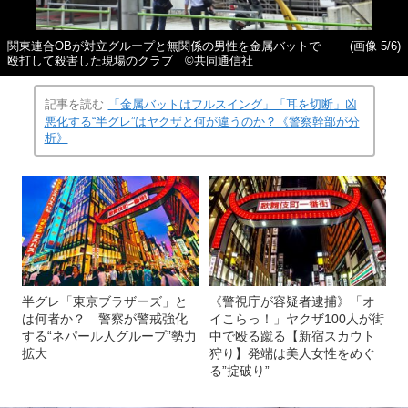
関東連合OBが対立グループと無関係の男性を金属バットで
(画像 5/6)
殴打して殺害した現場のクラブ ©共同通信社
記事を読む
「金属バットはフルスイング」「耳を切断」凶
悪化する“半グレ”はヤクザと何が違うのか？《警察幹部が分
析》
半グレ「東京ブラザーズ」と
《警視庁が容疑者逮捕》「オ
は何者か？ 警察が警戒強化
イこらっ！」ヤクザ100人が街
する“ネパール人グループ”勢力
中で殴る蹴る【新宿スカウト
拡大
狩り】発端は美人女性をめぐ
る”掟破り”