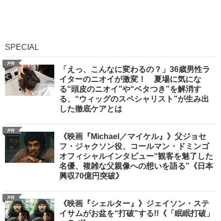
SPECIAL
PR
「えっ、こんなに変わるの？」36歳男性ラ
イターのニオイが激変！ 夏場に気にな
る“頭皮のニオイ”や“ベタつき”を解消す
る、“ウィッグのスペシャリスト”が生み出
した徹底ケアとは
PR
《映画『Michael／マイケル』》父ジョセ
フ・ジャクソン役、コールマン・ドミンゴ
オフィシャルインタビュー“観客を魅了した
名優、複雑な父親像への想いを語る”《日本
興収70億円突破》
PR
《映画『シェルター』》ジェイソン・ステ
イサムがお盆を“打破”する!!《「眠眠打破」