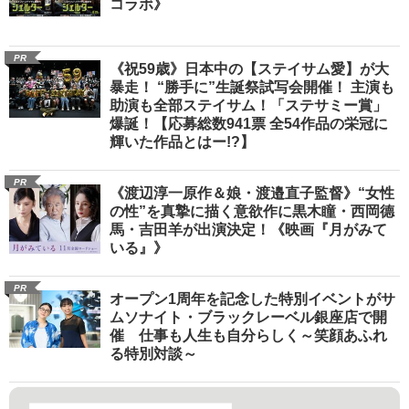
コラボ》
PR
《祝59歳》日本中の【ステイサム愛】が大
暴走！ “勝手に”生誕祭試写会開催！ 主演も
助演も全部ステイサム！「ステサミー賞」
爆誕！【応募総数941票 全54作品の栄冠に
輝いた作品とはー!?】
PR
《渡辺淳一原作＆娘・渡邉直子監督》“女性
の性”を真摯に描く意欲作に黒木瞳・西岡德
馬・吉田羊が出演決定！《映画『月がみて
いる』》
PR
オープン1周年を記念した特別イベントがサ
ムソナイト・ブラックレーベル銀座店で開
催 仕事も人生も自分らしく～笑顔あふれ
る特別対談～