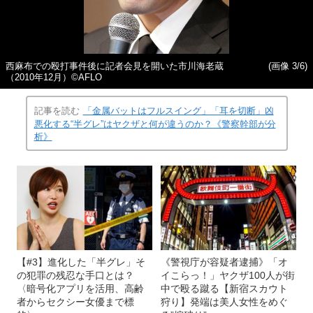
西麻布での殴打事件後に記者会見を開いた市川海老蔵
(画像 3/6)
（2010年12月）©AFLO
記事を読む
「金属バットはフルスイング」「耳を切断」凶
悪化する“半グレ”はヤクザと何が違うのか？《警察幹部が分
析》
【#3】進化した「半グレ」そ
《警視庁が容疑者逮捕》「オ
の犯罪の残忍な手口とは？
イこらっ！」ヤクザ100人が街
〈暗号化アプリを活用、高齢
中で殴る蹴る【新宿スカウト
者からセクシー女優まで標
狩り】発端は美人女性をめぐ