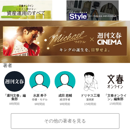
著者
「週刊文春」編
水原 希子
成田 悠輔
ドリヤス工場
「文春オンライ
集部
ン」編集部
俳優・モデル
経済学者
漫画家
8時間前
15時間前
9時間前
9時間前
15時間前
その他の著者を見る