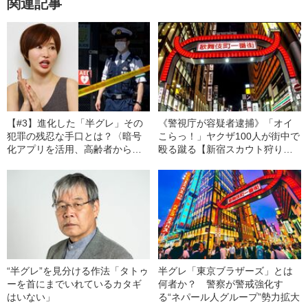
関連記事
【#3】進化した「半グレ」その
《警視庁が容疑者逮捕》「オイ
犯罪の残忍な手口とは？〈暗号
こらっ！」ヤクザ100人が街中で
化アプリを活用、高齢者からセ
殴る蹴る【新宿スカウト狩り】
クシー女優まで標的〉
発端は美人女性をめぐる”掟破り”
“半グレ”を見分ける作法「タトゥ
半グレ「東京ブラザーズ」とは
ーを首にまでいれているカタギ
何者か？ 警察が警戒強化す
はいない」
る“ネパール人グループ”勢力拡大