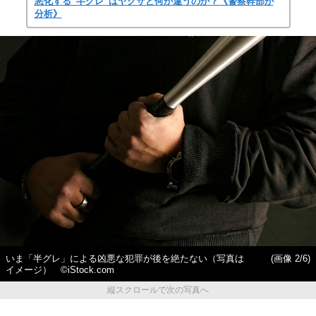
悪化する“半グレ”はヤクザと何が違うのか？《警察幹部が
分析》
いま「半グレ」による凶悪な犯罪が後を絶たない（写真は
(画像 2/6)
イメージ） ©iStock.com
縦スクロールで次の写真へ