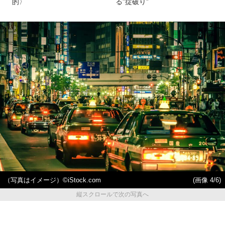
的〉
る”掟破り”
（写真はイメージ）©iStock.com
(画像 4/6)
縦スクロールで次の写真へ