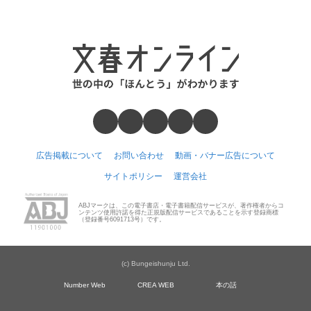
広告掲載について
お問い合わせ
動画・バナー広告について
サイトポリシー
運営会社
ABJマークは、この電子書店・電子書籍配信サービスが、著作権者からコ
ンテンツ使用許諾を得た正規版配信サービスであることを示す登録商標
（登録番号6091713号）です。
(c) Bungeishunju Ltd.
Number Web
CREA WEB
本の話