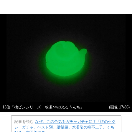
13位「検ビンシリーズ 牧瀬○○の光るうんち」
(画像 17/86)
記事を読む
なぜ、この色気をガチャガチャに？「謎のセク
シーガチャ」ベスト50…潜望鏡、水着姿の峰不二子、くち