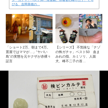
びる、吉岡美穂の…
「ショート2万、朝まで4万。
【シリーズ】 不気味な「ナゾ
置屋ではママが…」“ヤバい
の怖ガチャ」ベスト50 血ま
島”の実態を元ヤクザが赤裸々
みれの指、カミソリ、人面
証言
犬、峰不二子の首…