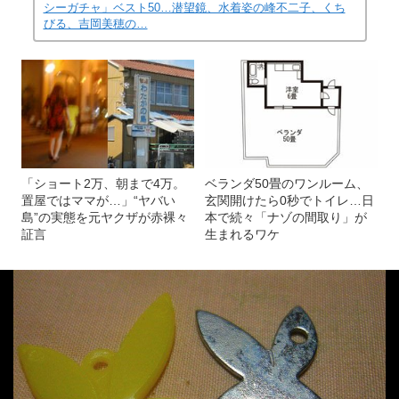
シーガチャ」ベスト50…潜望鏡、水着姿の峰不二子、くち
びる、吉岡美穂の…
「ショート2万、朝まで4万。
ベランダ50畳のワンルーム、
置屋ではママが…」“ヤバい
玄関開けたら0秒でトイレ…日
島”の実態を元ヤクザが赤裸々
本で続々「ナゾの間取り」が
証言
生まれるワケ