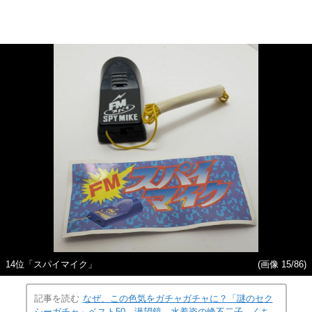
14位「スパイマイク」
(画像 15/86)
記事を読む
なぜ、この色気をガチャガチャに？「謎のセク
シーガチャ」ベスト50…潜望鏡、水着姿の峰不二子、くち