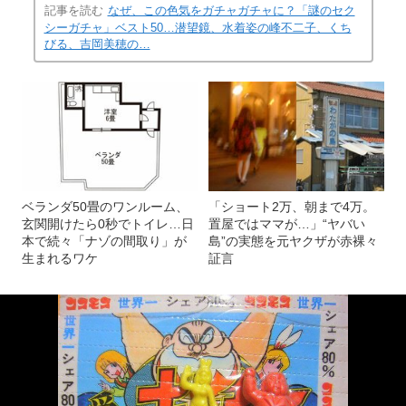
記事を読む
なぜ、この色気をガチャガチャに？「謎のセク
シーガチャ」ベスト50…潜望鏡、水着姿の峰不二子、くち
びる、吉岡美穂の…
ベランダ50畳のワンルーム、
「ショート2万、朝まで4万。
玄関開けたら0秒でトイレ…日
置屋ではママが…」“ヤバい
本で続々「ナゾの間取り」が
島”の実態を元ヤクザが赤裸々
生まれるワケ
証言