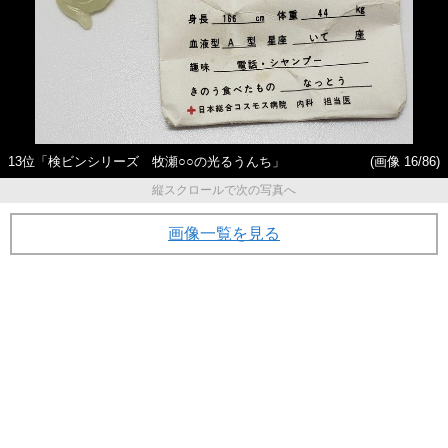
13位「検ビンシリーズ 牧瀬○○の光るうんち」
(画像 16/86)
縦スクロールで次の写真へ
画像一覧を見る