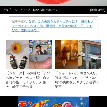
18位「モンドリップ Kiss Me バルーン」
(画像 3/86)
記事を読む
なぜ、この色気をガチャガチャに？「謎のセク
シーガチャ」ベスト50…潜望鏡、水着姿の峰不二子、くち
びる、吉岡美穂の…
【シリーズ】 不気味な「ナゾ
「ショート2万、朝まで4万。
の怖ガチャ」ベスト50 血ま
置屋ではママが…」“ヤバい
みれの指、カミソリ、人面
島”の実態を元ヤクザが赤裸々
犬、峰不二子の首…
証言