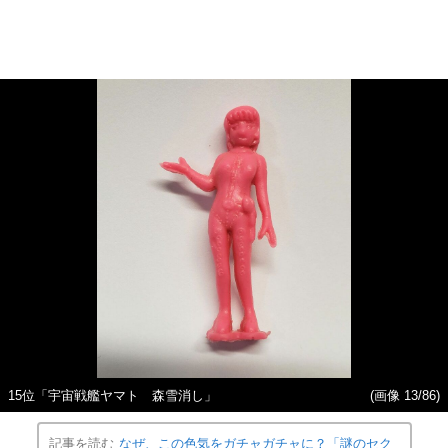
15位「宇宙戦艦ヤマト 森雪消し」
(画像 13/86)
記事を読む
なぜ、この色気をガチャガチャに？「謎のセク