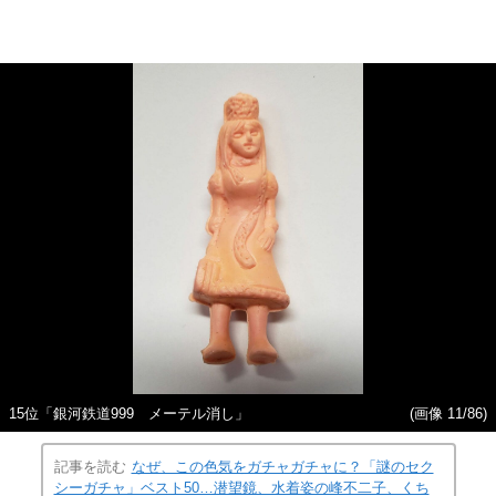
15位「銀河鉄道999 メーテル消し」
(画像 11/86)
記事を読む
なぜ、この色気をガチャガチャに？「謎のセク
シーガチャ」ベスト50…潜望鏡、水着姿の峰不二子、くち