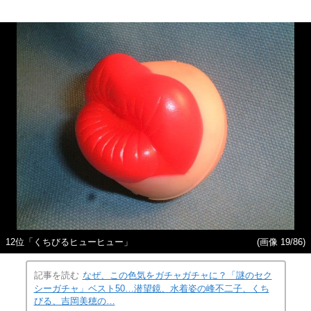
12位「くちびるヒューヒュー」
(画像 19/86)
記事を読む
なぜ、この色気をガチャガチャに？「謎のセク
シーガチャ」ベスト50…潜望鏡、水着姿の峰不二子、くち
びる、吉岡美穂の…