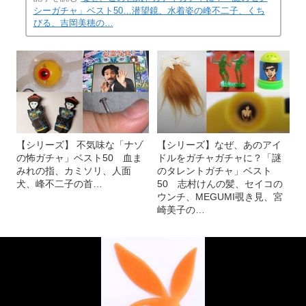
シーガチャ」ベスト50…潜望鏡、水着姿の峰不二子、くち
びる、吉岡美穂の…
【シリーズ】 不気味な「ナゾ
【シリーズ】なぜ、あのアイ
の怖ガチャ」ベスト50 血ま
ドルをガチャガチャに？「謎
みれの指、カミソリ、人面
のタレントガチャ」ベスト
犬、峰不二子の首…
50 志村けんの髪、セイコの
ウンチ、MEGUMI覗き見、宮
崎美子の…