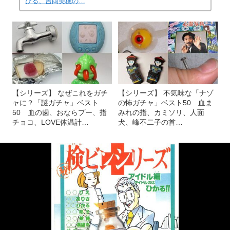
びる、吉岡美穂の…
【シリーズ】 なぜこれをガチ
【シリーズ】 不気味な「ナゾ
ャに？「謎ガチャ」ベスト
の怖ガチャ」ベスト50 血ま
50 血の歯、おならプー、指
みれの指、カミソリ、人面
チョコ、LOVE体温計…
犬、峰不二子の首…