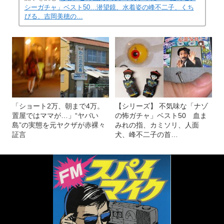
シーガチャ」ベスト50…潜望鏡、水着姿の峰不二子、くち
びる、吉岡美穂の…
「ショート2万、朝まで4万。
【シリーズ】 不気味な「ナゾ
置屋ではママが…」“ヤバい
の怖ガチャ」ベスト50 血ま
島”の実態を元ヤクザが赤裸々
みれの指、カミソリ、人面
証言
犬、峰不二子の首…