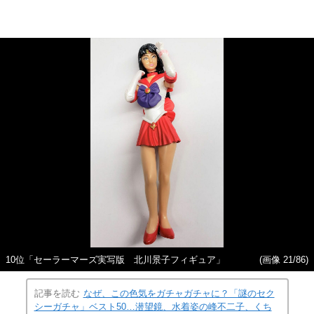
10位「セーラーマーズ実写版 北川景子フィギュア」
(画像 21/86)
記事を読む
なぜ、この色気をガチャガチャに？「謎のセク
シーガチャ」ベスト50…潜望鏡、水着姿の峰不二子、くち