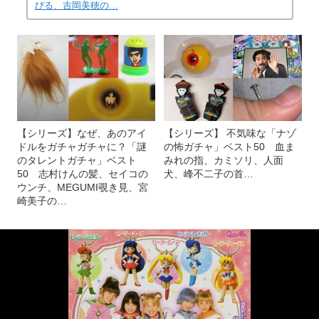
びる、吉岡美穂の…
【シリーズ】なぜ、あのアイ
【シリーズ】 不気味な「ナゾ
ドルをガチャガチャに？「謎
の怖ガチャ」ベスト50 血ま
のタレントガチャ」ベスト
みれの指、カミソリ、人面
50 志村けんの髪、セイコの
犬、峰不二子の首…
ウンチ、MEGUMI覗き見、宮
崎美子の…