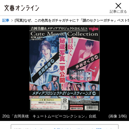
記事に戻る
記事
[写真]なぜ、この色気をガチャガチャに？「謎のセクシーガチャ」ベスト
20位「吉岡美穂 キュートムービーコレクション」台紙
(画像 1/86)