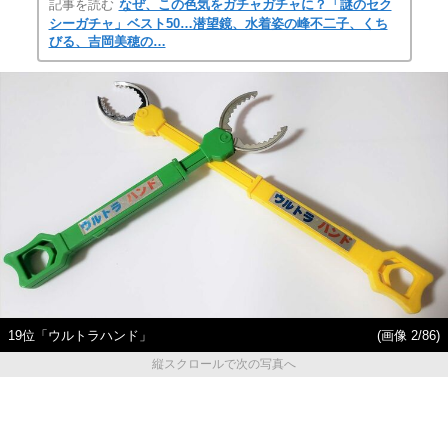
記事を読む
なぜ、この色気をガチャガチャに？「謎のセク
シーガチャ」ベスト50…潜望鏡、水着姿の峰不二子、くち
びる、吉岡美穂の…
19位「ウルトラハンド」
(画像 2/86)
縦スクロールで次の写真へ