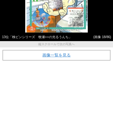
13位「検ビンシリーズ 牧瀬○○の光るうんち」
(画像 18/86)
縦スクロールで次の写真へ
画像一覧を見る