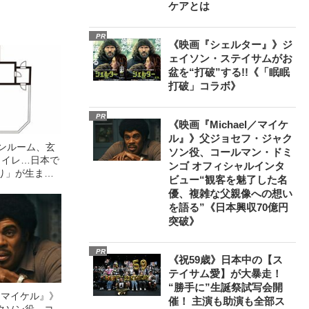
ケアとは
PR
《映画『シェルター』》ジ
ェイソン・ステイサムがお
盆を“打破”する!!《「眠眠
打破」コラボ》
PR
《映画『Michael／マイケ
ル』》父ジョセフ・ジャク
ワンルーム、玄
ソン役、コールマン・ドミ
トイレ…日本で
ンゴ オフィシャルインタ
り」が生まれ
ビュー“観客を魅了した名
優、複雑な父親像への想い
を語る”《日本興収70億円
突破》
PR
《祝59歳》日本中の【ス
テイサム愛】が大暴走！
“勝手に”生誕祭試写会開
l／マイケル』》
催！ 主演も助演も全部ス
クソン役、コ