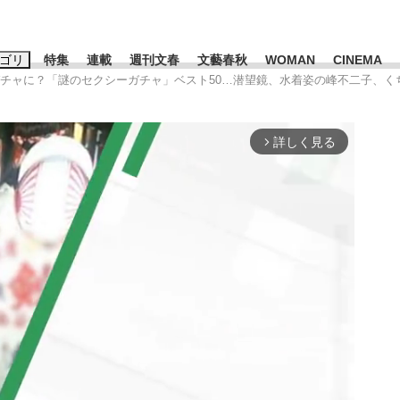
ゴリ
特集
連載
週刊文春
文藝春秋
WOMAN
CINEMA
ガチャに？「謎のセクシーガチャ」ベスト50…潜望鏡、水着姿の峰不二子、く
キーワード入力
ス
エンタメ
ライフ
ビジネス
詳しく見る
arrow_forward_ios
ーワードタグ一覧
山凌輝
#高市早苗
#後藤真希
#森岡毅
#城彰二
#内田有紀
#亀和田武
み会、JIN→伊豆の...
「90%は失敗する。でも…」
日本生まれの