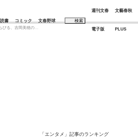
週刊文春
文藝春秋
読書
コミック
文春野球
検索
ちびる、吉岡美穂の…
電子版
PLUS
インタビュー
読書
#松田聖子
本田圭佑が初めて明かした日本代表監督に...
K-POPアイドルたち
「エンタメ」記事のランキング