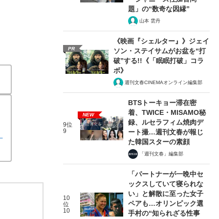
題」の“数奇な因縁”
山本 雲丹
《映画『シェルター』》ジェイ
PR
ソン・ステイサムがお盆を“打
破”する!!《「眠眠打破」コラ
ボ》
週刊文春CINEMAオンライン編集部
BTSトーキョー滞在密
着、TWICE・MISAMO秘
NEW
録、ルセラフィム焼肉デ
9位
9
ート撮…週刊文春が報じ
0
た韓国スターの素顔
「週刊文春」編集部
「パートナーが一晩中セ
ックスしていて寝られな
い」と解散に至った女子
10
ペアも…オリンピック選
位
10
手村の“知られざる性事