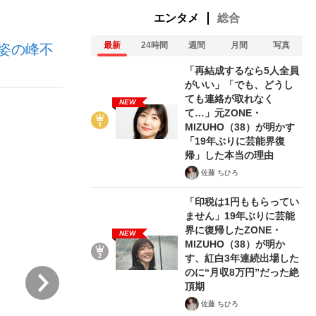
エンタメ
総合
最新
24時間
週間
月間
写真
姿の峰不
む将棋
「再結成するなら5人全員
がいい」「でも、どうし
ても連絡が取れなく
NEW
て…」元ZONE・
った」侍ジャパン選手が証言した“NPB聞...
MIZUHO（38）が明かす
「19年ぶりに芸能界復
帰」した本当の理由
佐藤 ちひろ
「印税は1円ももらってい
ません」19年ぶりに芸能
界に復帰したZONE・
NEW
MIZUHO（38）が明か
す、紅白3年連続出場した
のに“月収8万円”だった絶
次
頂期
佐藤 ちひろ