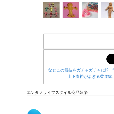
なぜこの競技をガチャガチャに!? 
山下泰裕がよぎる柔道家
エンタメ
ライフスタイル
商品
娯楽