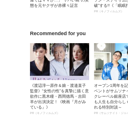
態を元ヤクザが赤裸々証言
破”する!!《「眠
ボ》
PR（キノフィルムズ）
Recommended for you
《渡辺淳一原作＆娘・渡邉直子
オープン1周年を
監督》“女性の性”を真摯に描く意
ベントがサムソナ
欲作に黒木瞳・西岡德馬・吉田
クレーベル銀座店
羊が出演決定！《映画『月がみ
も人生も自分らし
ている』》
れる特別対談～
PR（キノフィルムズ）
PR（サムソナイト・ジャ