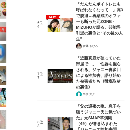
「だんだんボイトレにも
呼ばれなくなって…」高3
で脱退→再結成のオファ
NEW
ーも断った元ZONE・
6位
6
MIZUHOが語る、芸能界
引退の裏側と“その後の人
生”
佐藤 ちひろ
「近藤真彦が使っていた
部屋で…」「性器を握ら
される」ジャニー喜多川
7位
による性加害、語り始め
7
た被害者たち《徹底取材
の裏側》
髙橋 大介
「父の通夜の晩、息子を
狙うジャニー氏に気づい
た」元SMAP草彅剛
8位
（49）が巻き込まれた
8
「ジャニーズ性加害問