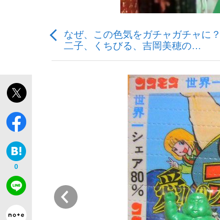
なぜ、この色気をガチャガチャに？
二子、くちびる、吉岡美穂の…
「最悪の空気のまま解散」WBC日本代表“敗戦
私のあのとき、私のいま
0
前
「クマが悪者扱いされているのが悲しい」『北
キングの誕生を、目撃せよ。