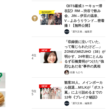
《BTS厳戒トーキョー滞
在記》RM→渋谷で飲み
SCOOP!
会、JIN→伊豆の温泉、
V→よみうりランド…密着
撮！【無料公開】
「週刊文春」編集部
57/87
「収録後に泣いていた、
って報じられたけど…」
NEW
ZONEのMIZUHO（38）が
4位
明かす、24年前にとんね
4
るず石橋貴明がつけた“強
烈なあだ名”事件の真相
佐藤 ちひろ
観客30人、メインボーカ
NEW
ル脱退…M!LKが「ポスト
5位
嵐」に上り詰めるまでの
5
12年《ブレイク秘話》
「週刊文春」編集部