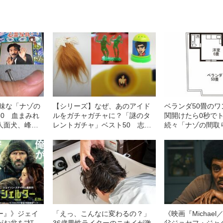
気味な「ナゾの
【シリーズ】なぜ、あのアイド
ベランダ50畳の
50 血まみれ
ルをガチャガチャに？「謎のタ
関開けたら0秒で
人面犬、峰不
レントガチャ」ベスト50 志村
続々「ナゾの間取
けんの髪、セイコのウンチ、
るワケ
MEGUMI覗き見、宮崎美子の…
ー』》ジェイ
「えっ、こんなに変わるの？」
《映画『Michae
がお盆を“打
36歳男性ライターのニオイが激
父ジョセフ・ジャ