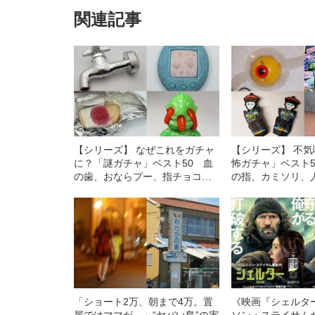
関連記事
【シリーズ】 なぜこれをガチャ
【シリーズ】 不
に？「謎ガチャ」ベスト50 血
怖ガチャ」ベスト
の歯、おならプー、指チョコ、
の指、カミソリ、
LOVE体温計…
二子の首…
「ショート2万、朝まで4万。置
《映画『シェルタ
屋ではママが…」“ヤバい島”の実
ソン・ステイサム