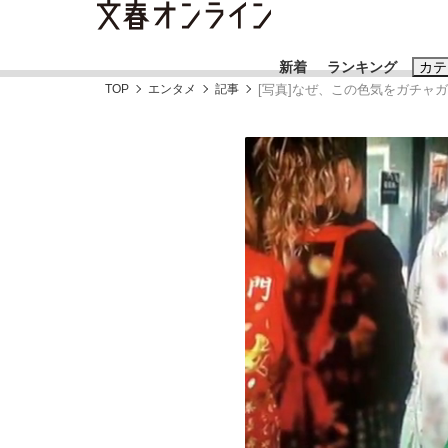
新着
ランキング
カテ
TOP
エンタメ
記事
[写真]なぜ、この色気をガチャ
スクープ
ニュー
おすすめのキ
#藤田晋
#三
#玉木雄一郎
《BTS厳戒トーキョー滞在記》RM→渋谷で飲
終戦から81年