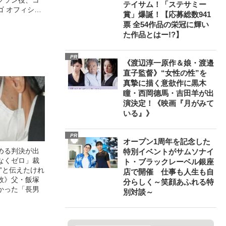
テイサム！「ステサミー
ゴ オフィシャ
賞」爆誕！【応募総数941
観客を魅了した
票 全54作品の栄冠に輝い
像への想いを
た作品とはー!?】
0億円突破》
PR
《渡辺淳一原作＆娘・渡邉
直子監督》“女性の性”を
真摯に描く意欲作に黒木
瞳・西岡德馬・吉田羊が出
演決定！《映画『月がみて
いる』》
PR
オープン1周年を記念した
める判決が出
特別イベントがサムソナイ
なくゼロ」裁
ト・ブラックレーベル銀座
”と伝えたけれ
店で開催 仕事も人生も自
故》父・飯塚
分らしく～笑顔あふれる特
かった「長男
別対談～