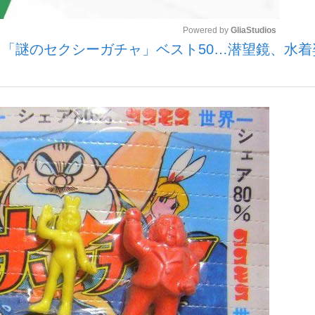
Powered by 
GliaStudios
「謎のセクシーガチャ」ベスト50…潜望鏡、水着
観る将棋、読
Mute
”の真実 選手が明かす...
「敗因分析は一切聞かれなか
の国から』倉本聰氏（91...