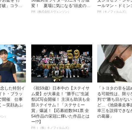
眠打破」コラ
変！ 夏場に気になる“頭皮のニ
ールマン・ドミン
オイ”や“ベタつき”を解消す
ルインタビュー“
PR（株式会社スヴェンソン）
PR（キノフィルムズ）
る、“ウィッグのスペシャリス
名優、複雑な父親
ト”が生み出した徹底ケアとは
語る”《日本興収7
記念した特別イ
《祝59歳》日本中の【ステイサ
「トヨタの非を認
イト・ブラッ
ム愛】が大暴走！ “勝手に”生誕
る可能性は、限り
で開催 仕事
祭試写会開催！ 主演も助演も全
判で“勝ち目がない
く～笑顔あふ
部ステイサム！「ステサミー
ど…《池袋暴走事
賞」爆誕！【応募総数941票 全
幸三を説得できな
54作品の栄冠に輝いた作品とは
の葛藤」
パン）
ー!?】
PR（（株）キノフィルムズ）