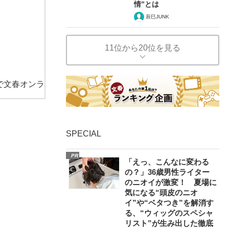
情”とは
辰巳JUNK
11位から20位を見る
で文春オンラ
SPECIAL
PR
「えっ、こんなに変わる
の？」36歳男性ライター
のニオイが激変！ 夏場に
気になる“頭皮のニオ
イ”や“ベタつき”を解消す
る、“ウィッグのスペシャ
リスト”が生み出した徹底