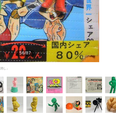
もっと見る
もっと見る
56/87
女消し」