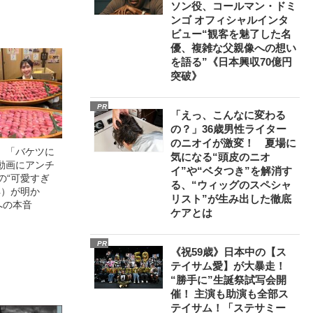
ソン役、コールマン・ドミ
ンゴ オフィシャルインタ
ビュー“観客を魅了した名
優、複雑な父親像への想い
を語る”《日本興収70億円
突破》
PR
「えっ、こんなに変わる
の？」36歳男性ライター
のニオイが激変！ 夏場に
」「バケツに
気になる“頭皮のニオ
動画にアンチ
イ”や“ベタつき”を解消す
の“可愛すぎ
る、“ウィッグのスペシャ
4）が明か
リスト”が生み出した徹底
への本音
ケアとは
PR
《祝59歳》日本中の【ス
テイサム愛】が大暴走！
“勝手に”生誕祭試写会開
催！ 主演も助演も全部ス
テイサム！「ステサミー