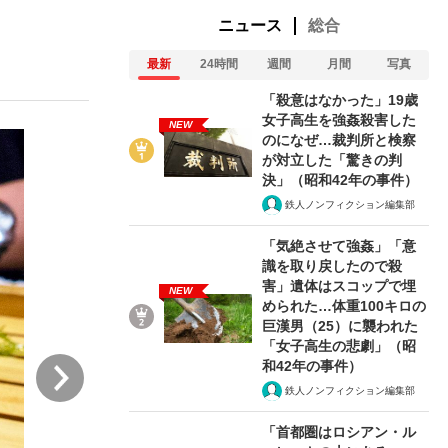
ニュース
総合
最新
24時間
週間
月間
写真
ない資産運用のすべて
「殺意はなかった」19歳
女子高生を強姦殺害した
NEW
のになぜ…裁判所と検察
が対立した「驚きの判
が悲しい」『北の国から』倉本聰氏（91...
決」（昭和42年の事件）
鉄人ノンフィクション編集部
「気絶させて強姦」「意
識を取り戻したので殺
害」遺体はスコップで埋
NEW
められた…体重100キロの
巨漢男（25）に襲われた
「女子高生の悲劇」（昭
次
和42年の事件）
鉄人ノンフィクション編集部
「首都圏はロシアン・ル