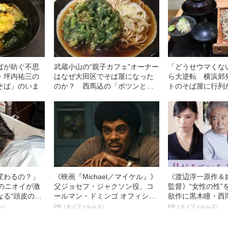
ばが紡ぐ不思
武蔵小山の“親子カフェ”オーナー
「どうせウマくな
・坪内祐三の
はなぜ大田区でそば屋になった
ら大逆転 横浜郊
そば」のいま
のか？ 西馬込の「ポツンと一
トのそば屋に行列
軒そば屋」で聞いてみた
の鉄則”――2020 B
変わるの？」
《映画『Michael／マイケル』》
《渡辺淳一原作＆
ーのニオイが激
父ジョセフ・ジャクソン役、コ
監督》“女性の性”
なる“頭皮のニ
ールマン・ドミンゴ オフィシャ
欲作に黒木瞳・西
”を解消す
ルインタビュー“観客を魅了した
羊が出演決定！《
ン）
PR（キノフィルムズ）
PR（キノフィルムズ）
スペシャリス
名優、複雑な父親像への想いを
ている』》
徹底ケアとは
語る”《日本興収70億円突破》