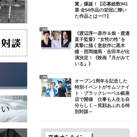
賞」爆誕！【応募総数941
票 全54作品の栄冠に輝い
た作品とはー!?】
PR
《渡辺淳一原作＆娘・渡邉
直子監督》“女性の性”を
真摯に描く意欲作に黒木
瞳・西岡德馬・吉田羊が出
演決定！《映画『月がみて
いる』》
PR
オープン1周年を記念した
特別イベントがサムソナイ
ト・ブラックレーベル銀座
店で開催 仕事も人生も自
分らしく～笑顔あふれる特
別対談～