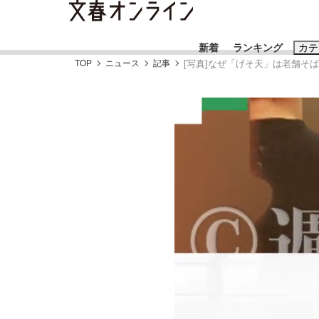
新着
ランキング
カテ
TOP
ニュース
記事
[写真]なぜ「げそ天」は老舗そ
スクープ
ニュー
おすすめのキ
#藤田晋
#三
#玉木雄一郎
「90%は失敗する。でも…」本田圭佑が初め
終戦から81年