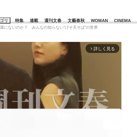
ゴリ
特集
連載
週刊文春
文藝春秋
WOMAN
CINEMA
ば屋にないのか？ みんなの知らない“げそ天そば”の世界
キーワード入力
ス
エンタメ
ライフ
ビジネス
詳しく見る
arrow_forward_ios
ーワードタグ一覧
山凌輝
#高市早苗
#後藤真希
#森岡毅
#城彰二
#内田有紀
観る将棋、読
#亀和田武
て明かした日本代表監督に...
「最悪の空気のまま解散」W