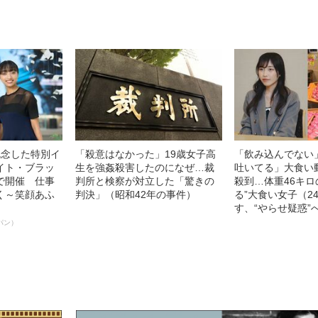
記念した特別イ
「殺意はなかった」19歳女子高
「飲み込んでない
イト・ブラッ
生を強姦殺害したのになぜ…裁
吐いてる」大食い
で開催 仕事
判所と検察が対立した「驚きの
殺到…体重46キロ
く～笑顔あふ
判決」（昭和42年の事件）
る”大食い女子（2
す、“やらせ疑惑”
パン）