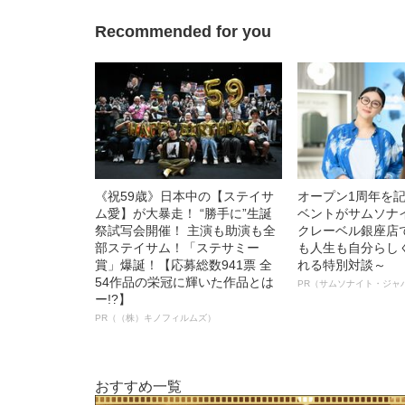
Recommended for you
《祝59歳》日本中の【ステイサ
オープン1周年を
ム愛】が大暴走！ “勝手に”生誕
ベントがサムソナ
祭試写会開催！ 主演も助演も全
クレーベル銀座店
部ステイサム！「ステサミー
も人生も自分らし
賞」爆誕！【応募総数941票 全
れる特別対談～
54作品の栄冠に輝いた作品とは
PR（サムソナイト・ジャ
ー!?】
PR（（株）キノフィルムズ）
おすすめ一覧