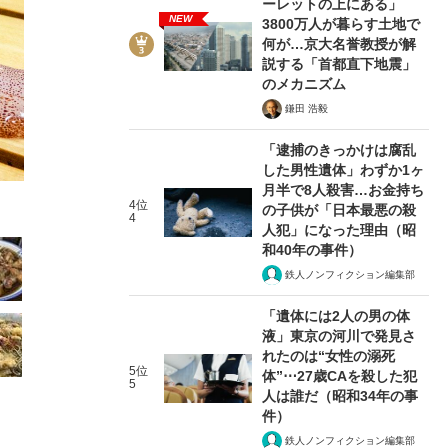
ーレットの上にある」
NEW
3800万人が暮らす土地で
何が…京大名誉教授が解
説する「首都直下地震」
のメカニズム
鎌田 浩毅
2/22
「逮捕のきっかけは腐乱
した男性遺体」わずか1ヶ
月半で8人殺害…お金持ち
4位
の子供が「日本最悪の殺
4
人犯」になった理由（昭
和40年の事件）
鉄人ノンフィクション編集部
「遺体には2人の男の体
液」東京の河川で発見さ
れたのは“女性の溺死
5位
体”⋯27歳CAを殺した犯
5
人は誰だ（昭和34年の事
件）
鉄人ノンフィクション編集部