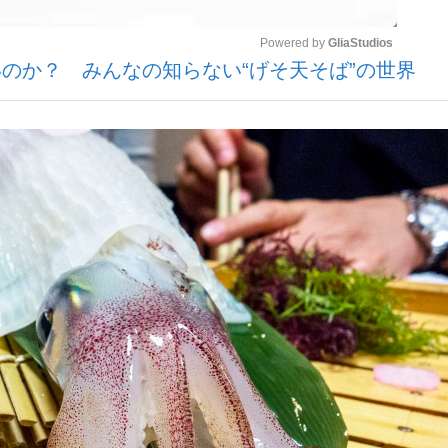
Powered by 
GliaStudios
のか？ みんなの知らない“げそ天そば”の世界
いまさら聞け
Mute
手が証言した“NPB聞...
「クマが悪者扱いされているの
もっと見る
カー日本代表・森保一監督...