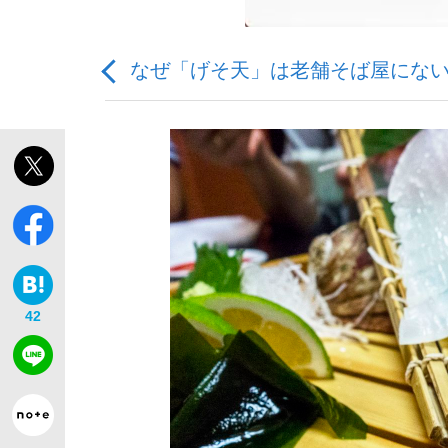
なぜ「げそ天」は老舗そば屋にない
「敗因分析は一切聞かれなかった」侍ジャパン選
キングの誕生を、目撃せよ。
42
the Style
「目標達成できなかったからと言って…」サッ