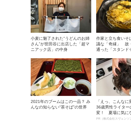
小麦に魅了された“うどんのお姉
作家と立ち食いそ
さん”が世田谷に出店した「超マ
議な「奇縁」 故
ニアック店」の中身
通った「スタンド
2021年のブームはこの一品？ み
「えっ、こんなに
んなの知らない“茶そば”の世界
36歳男性ライタ
変！ 夏場に気に
オイ”や“ベタつき
PR（株式会社スヴェンソ
る、“ウィッグの
ト”が生み出した