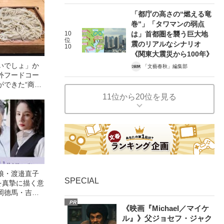
「都庁の高さの“燃える竜
巻”」「タワマンの弱点
10
は」首都圏を襲う巨大地
位
震のリアルなシナリオ
10
《関東大震災から100年》
いでしょ」か
「文藝春秋」編集部
外フードコー
ができた“商売
EST5
11位から20位を見る
娘・渡邉直子
SPECIAL
を真摯に描く意
岡德馬・吉田
映画『月がみ
PR
《映画『Michael／マイケ
ル』》父ジョセフ・ジャク