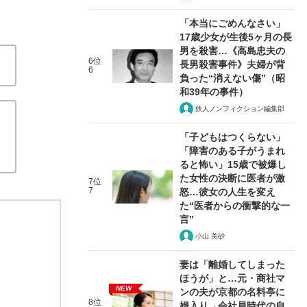
「本当にごめんなさい」
17歳少女が生後5ヶ月の長
男を殺害…《高島忠夫の
6位
長男殺害事件》夫婦が背
6
負った“消えない傷”（昭
和39年の事件）
鉄人ノンフィクション編集部
「子どもはつくらない」
「障害のある子がうまれ
ると怖い」15歳で被爆し
た女性の決断に医者が激
7位
7
怒…彼女の人生を変え
た“医者からの衝撃的な一
言”
小山 美砂
妻は「離婚してしまった
ほうが」と…元・商社マ
NEW
ンの夫が京都の名料亭に
8位
婿入り→会社員時代の自