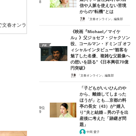
8
信や人脈を使えない苦境
からの“転機”とは
「文春オンライン」編集部
で文春オンラ
《映画『Michael／マイケ
ル』》父ジョセフ・ジャクソン
役、コールマン・ドミンゴ オフ
PR
ィシャルインタビュー“観客を
魅了した名優、複雑な父親像へ
の想いを語る”《日本興収70億
円突破》
「文春オンライン」編集部
「子どもがいいひんのや
から、離婚してしまった
ほうが」とも…京都の料
亭の長女（43）が“婿入
9位
9
り”夫と結婚→男の子を出
産後に考えた「跡継ぎ問
題」
中岡 愛子