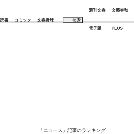
週刊文春
文藝春秋
読書
コミック
文春野球
検索
電子版
PLUS
インタビュー
読書
#松田聖子
む将棋
BC日本代表“敗戦”の真実 選手が明かす...
「ニュース」記事のランキング