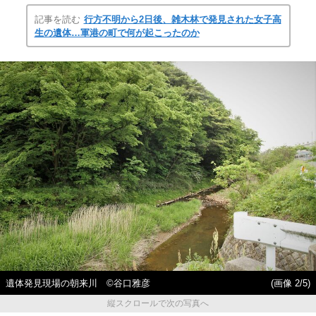
記事を読む
行方不明から2日後、雑木林で発見された女子高
生の遺体…軍港の町で何が起こったのか
遺体発見現場の朝来川 ©谷口雅彦
(画像 2/5)
縦スクロールで次の写真へ