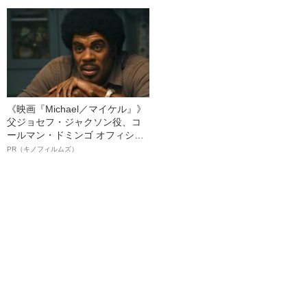
る、“ウィッグのスペシャリス
ト”が生み出した徹底ケアとは
《映画『Michael／マイケル』》
父ジョセフ・ジャクソン役、コ
ールマン・ドミンゴ オフィシャ
ルインタビュー“観客を魅了した
PR（キノフィルムズ）
名優、複雑な父親像への想いを
語る”《日本興収70億円突破》