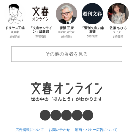
ドリヤス工場
「文春オンライ
保阪 正康
「週刊文春」編
佐藤 ちひろ
ン」編集部
集部
漫画家
昭和史研究家
ライター
5時間前
5時間前
4時間前
5時間前
5時間前
その他の著者を見る
広告掲載について
お問い合わせ
動画・バナー広告について