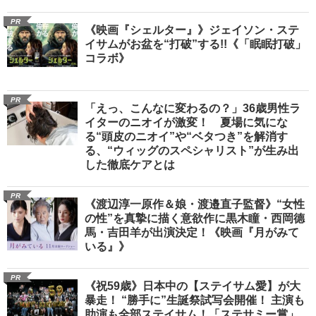
PR
《映画『シェルター』》ジェイソン・ステ
イサムがお盆を“打破”する!!《「眠眠打破」
コラボ》
PR
「えっ、こんなに変わるの？」36歳男性ラ
イターのニオイが激変！ 夏場に気にな
る“頭皮のニオイ”や“ベタつき”を解消す
る、“ウィッグのスペシャリスト”が生み出
した徹底ケアとは
PR
《渡辺淳一原作＆娘・渡邉直子監督》“女性
の性”を真摯に描く意欲作に黒木瞳・西岡德
馬・吉田羊が出演決定！《映画『月がみて
いる』》
PR
《祝59歳》日本中の【ステイサム愛】が大
暴走！ “勝手に”生誕祭試写会開催！ 主演も
助演も全部ステイサム！「ステサミー賞」