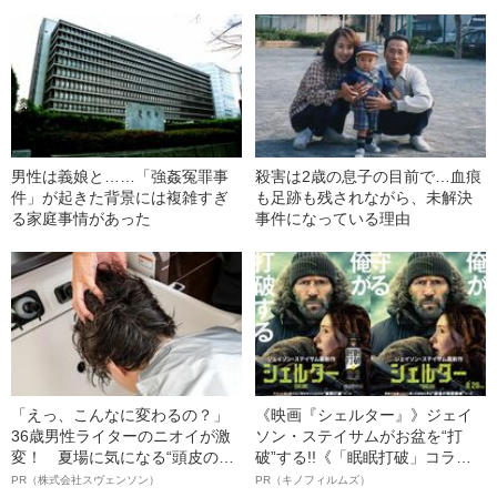
件」に起きた激震
男性は義娘と……「強姦冤罪事
殺害は2歳の息子の目前で…血痕
件」が起きた背景には複雑すぎ
も足跡も残されながら、未解決
る家庭事情があった
事件になっている理由
「えっ、こんなに変わるの？」
《映画『シェルター』》ジェイ
36歳男性ライターのニオイが激
ソン・ステイサムがお盆を“打
変！ 夏場に気になる“頭皮のニ
破”する!!《「眠眠打破」コラ
オイ”や“ベタつき”を解消す
ボ》
PR（株式会社スヴェンソン）
PR（キノフィルムズ）