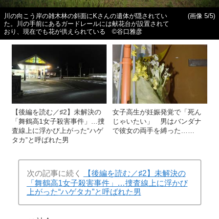
川の向こう岸の雑木林の斜面にKさんの遺体が隠されてい
(画像 5/5)
た。川の手前にあるガードレールには献花台が設置されて
おり、現在でも花が供えられている ©谷口雅彦
【後編を読む／♯2】未解決の
女子高生が妊娠発覚で「死ん
「舞鶴高1女子殺害事件」…捜
じゃいたい」 男はバンダナ
査線上に浮かび上がった“ハゲ
で彼女の両手を縛った……
タカ”と呼ばれた男
次の記事に続く
【後編を読む／♯2】未解決の
「舞鶴高1女子殺害事件」…捜査線上に浮かび
上がった“ハゲタカ”と呼ばれた男