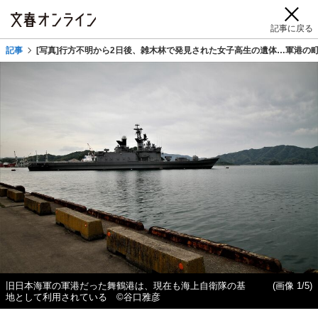
記事に戻る
記事
[写真]行方不明から2日後、雑木林で発見された女子高生の遺体…軍港の
旧日本海軍の軍港だった舞鶴港は、現在も海上自衛隊の基
(画像 1/5)
地として利用されている ©谷口雅彦