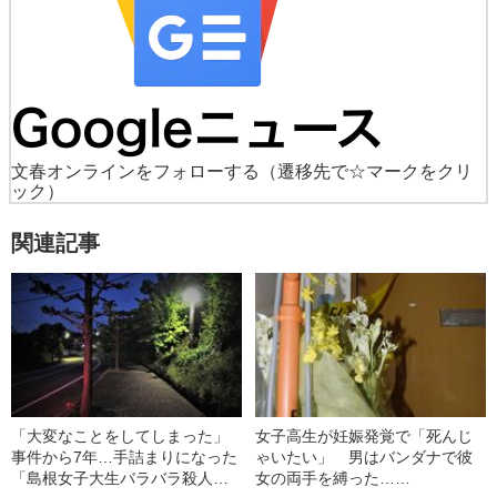
文春オンラインをフォローする
（遷移先で☆マークをクリ
ック）
関連記事
「大変なことをしてしまった」
女子高生が妊娠発覚で「死んじ
事件から7年…手詰まりになった
ゃいたい」 男はバンダナで彼
「島根女子大生バラバラ殺人事
女の両手を縛った……