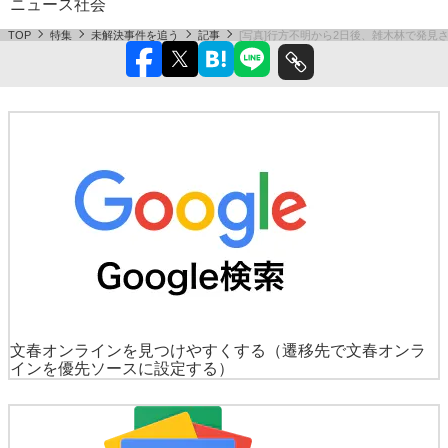
ニュース
社会
TOP
特集
未解決事件を追う
記事
[写真]行方不明から2日後、雑木林で発
文春オンラインを見つけやすくする
（遷移先で文春オンラ
インを優先ソースに設定する）