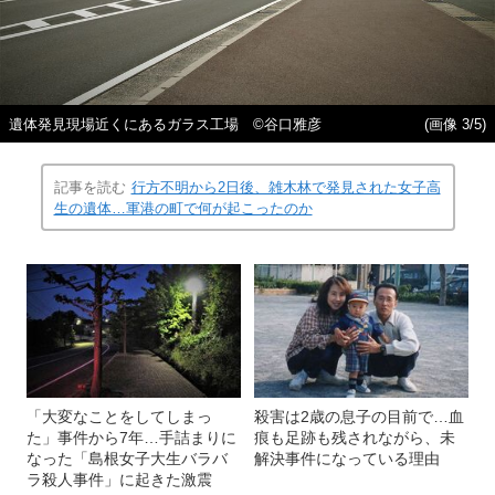
遺体発見現場近くにあるガラス工場 ©谷口雅彦
(画像 3/5)
記事を読む
行方不明から2日後、雑木林で発見された女子高
生の遺体…軍港の町で何が起こったのか
「大変なことをしてしまっ
殺害は2歳の息子の目前で…血
た」事件から7年…手詰まりに
痕も足跡も残されながら、未
なった「島根女子大生バラバ
解決事件になっている理由
ラ殺人事件」に起きた激震