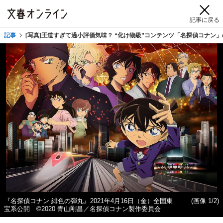
記事に戻る
記事
[写真]王道すぎて過小評価気味？ “化け物級”コンテンツ「名探偵コナン
『名探偵コナン 緋色の弾丸』2021年4月16日（金）全国東
(画像 1/2)
宝系公開 ©2020 青山剛昌／名探偵コナン製作委員会