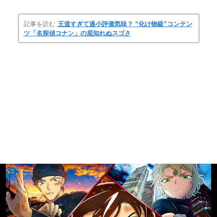
記事を読む
王道すぎて過小評価気味？ “化け物級”コンテン
ツ「名探偵コナン」の底知れぬスゴさ