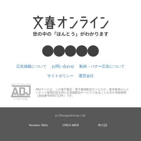
広告掲載について
お問い合わせ
動画・バナー広告について
サイトポリシー
運営会社
ABJマークは、この電子書店・電子書籍配信サービスが、著作権者からコ
ンテンツ使用許諾を得た正規版配信サービスであることを示す登録商標
（登録番号6091713号）です。
(c) Bungeishunju Ltd.
Number Web
CREA WEB
本の話