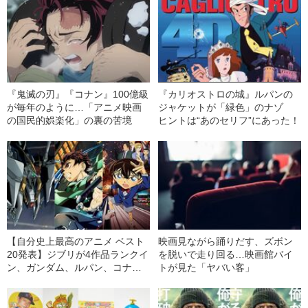
『鬼滅の刃』『コナン』100億級
『カリオストロの城』ルパンの
が毎年のように…「アニメ映画
ジャケットが「緑色」のナゾ
の国民的娯楽化」の裏の苦境
ヒントは“あのセリフ”にあった！
【自分史上最高のアニメ ベスト
映画見ながら踊りだす、ズボン
20発表】ジブリが4作品ランクイ
を脱いで走り回る…映画館バイ
ン、ガンダム、ルパン、コナン
トが見た「ヤバい客」
はTOP5入り 1位は……？