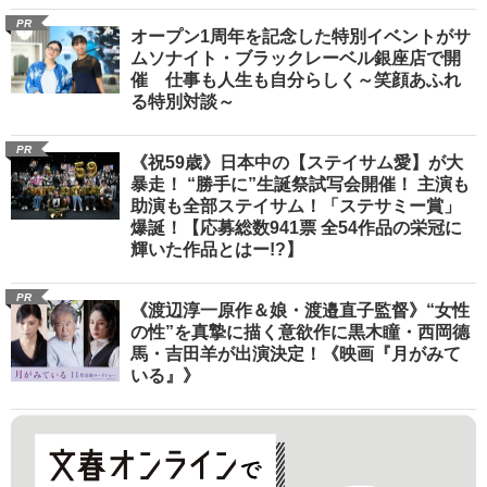
PR
オープン1周年を記念した特別イベントがサ
ムソナイト・ブラックレーベル銀座店で開
催 仕事も人生も自分らしく～笑顔あふれ
る特別対談～
PR
《祝59歳》日本中の【ステイサム愛】が大
暴走！ “勝手に”生誕祭試写会開催！ 主演も
助演も全部ステイサム！「ステサミー賞」
爆誕！【応募総数941票 全54作品の栄冠に
輝いた作品とはー!?】
PR
《渡辺淳一原作＆娘・渡邉直子監督》“女性
の性”を真摯に描く意欲作に黒木瞳・西岡德
馬・吉田羊が出演決定！《映画『月がみて
いる』》