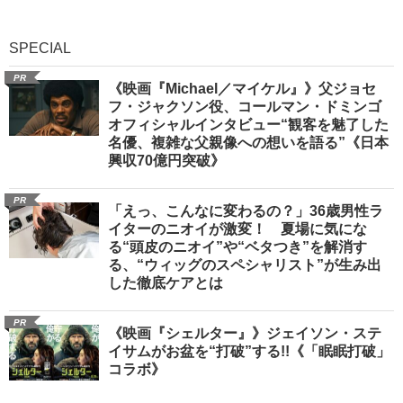
SPECIAL
PR
《映画『Michael／マイケル』》父ジョセ
フ・ジャクソン役、コールマン・ドミンゴ
オフィシャルインタビュー“観客を魅了した
名優、複雑な父親像への想いを語る”《日本
興収70億円突破》
PR
「えっ、こんなに変わるの？」36歳男性ラ
イターのニオイが激変！ 夏場に気にな
る“頭皮のニオイ”や“ベタつき”を解消す
る、“ウィッグのスペシャリスト”が生み出
した徹底ケアとは
PR
《映画『シェルター』》ジェイソン・ステ
イサムがお盆を“打破”する!!《「眠眠打破」
コラボ》