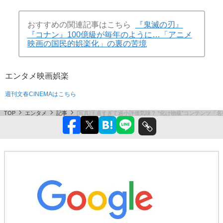
おすすめの関連記事はこちら
『鬼滅の刃』
『コナン』100億級が毎年のように…「アニメ
映画の国民的娯楽化」の裏の苦境
エンタメ
映画
娯楽
週刊文春CINEMAはこちら
TOP
エンタメ
記事
[写真]王道すぎて過小評価気味？ “化け物級”コンテンツ「