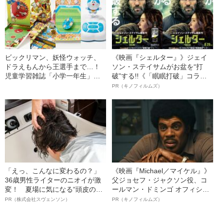
ビックリマン、妖怪ウォッチ、
《映画『シェルター』》ジェイ
ドラえもんから王選手まで…！
ソン・ステイサムがお盆を“打
児童学習雑誌「小学一年生」
破”する!!《「眠眠打破」コラ
の“懐かし付録”で50年間を振り
ボ》
PR（キノフィルムズ）
返ってみた
「えっ、こんなに変わるの？」
《映画『Michael／マイケル』》
36歳男性ライターのニオイが激
父ジョセフ・ジャクソン役、コ
変！ 夏場に気になる“頭皮のニ
ールマン・ドミンゴ オフィシャ
オイ”や“ベタつき”を解消す
ルインタビュー“観客を魅了した
PR（株式会社スヴェンソン）
PR（キノフィルムズ）
る、“ウィッグのスペシャリス
名優、複雑な父親像への想いを
ト”が生み出した徹底ケアとは
語る”《日本興収70億円突破》