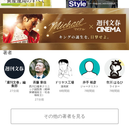
著者
「週刊文春」編
斉藤 章佳
ドリヤス工場
井手 裕彦
市川 はるひ
集部
西川口榎本クリニ
漫画家
ジャーナリスト
ライター
ック副院長（精神
27分前
6時間前
7時間前
7時間前
保健福祉士・社会
福祉士）
27分前
その他の著者を見る