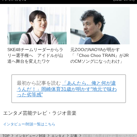
SKE48チームリーダーからラ
元ZOOのNAOYAが明かす
リー選手権へ アイドルが山
「『Choo Choo TRAIN』がJR
道へ舞台を変えたワケ
のCMソングになったわけ」
最初から記事を読む
「あんたら、俺と何が違
うんだ！」岡崎体育31歳が明かす“地元で味わ
った劣等感”
エンタメ
芸能
テレビ・ラジオ
音楽
インタビュー/対談一覧はこちら
TOP
インタビュー／対談
エンタメ
記事
[写真]「今思えばただ青かったなと