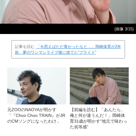
(画像 3/15)
記事を読む
「今思えばただ青かったなと…」岡崎体育が2年
前、夢のワンマンライブ後に捨てた“プライド”
元ZOOのNAOYAが明かす
【前編を読む】「あんたら、
「『Choo Choo TRAIN』がJR
俺と何が違うんだ！」岡崎体
のCMソングになったわけ」
育31歳が明かす“地元で味わっ
た劣等感”