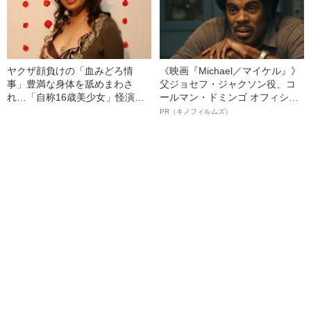
ヤクザ顔負けの「血みどろ情
《映画『Michael／マイケル』》
事」豊満な身体を舐めまわさ
父ジョセフ・ジャクソン役、コ
れ…「自称16歳美少女」怪演
ールマン・ドミンゴ オフィシャ
中、かたせ梨乃（69）の美しす
ルインタビュー“観客を魅了した
PR（キノフィルムズ）
ぎる“熟れ方”
名優、複雑な父親像への想いを
語る”《日本興収70億円突破》