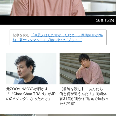
(画像 13/15)
記事を読む
「今思えばただ青かったなと…」岡崎体育が2年
前、夢のワンマンライブ後に捨てた“プライド”
元ZOOのNAOYAが明かす
【前編を読む】「あんたら、
「『Choo Choo TRAIN』がJR
俺と何が違うんだ！」岡崎体
のCMソングになったわけ」
育31歳が明かす“地元で味わっ
た劣等感”