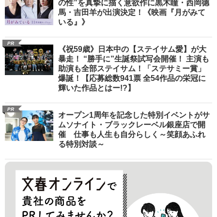
の性”を真摯に描く意欲作に黒木瞳・西岡德
馬・吉田羊が出演決定！《映画『月がみて
いる』》
PR
《祝59歳》日本中の【ステイサム愛】が大
暴走！ “勝手に”生誕祭試写会開催！ 主演も
助演も全部ステイサム！「ステサミー賞」
爆誕！【応募総数941票 全54作品の栄冠に
輝いた作品とはー!?】
PR
オープン1周年を記念した特別イベントがサ
ムソナイト・ブラックレーベル銀座店で開
催 仕事も人生も自分らしく～笑顔あふれ
る特別対談～