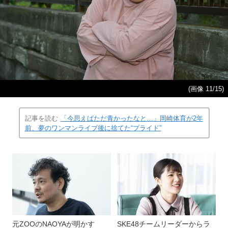
(画像 11/15)
記事を読む
「今思えばただ青かったなと…」岡崎体育が2年
前、夢のワンマンライブ後に捨てた“プライド”
元ZOOのNAOYAが明かす
SKE48チームリーダーからラ