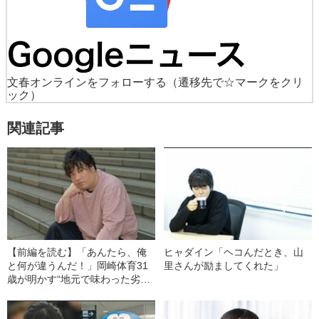
文春オンラインをフォローする
（遷移先で☆マークをクリ
ック）
関連記事
【前編を読む】「あんたら、俺
ヒャダイン「ヘコんだとき、山
と何が違うんだ！」岡崎体育31
里さんが励ましてくれた」
歳が明かす“地元で味わった劣等
感”