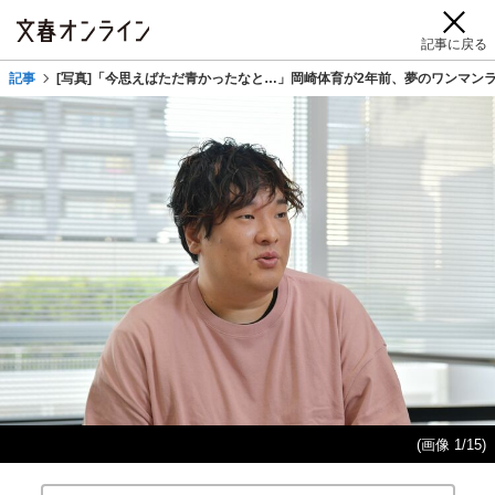
記事に戻る
記事
[写真]「今思えばただ青かったなと…」岡崎体育が2年前、夢のワンマンラ
(画像 1/15)