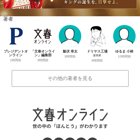
著者
プレジデントオ
「文春オンライ
飯伏 幸太
ドリヤス工場
ゆるま 小林
ンライン
ン」編集部
漫画家
3時間前
10時間前
1時間前
3時間前
9時間前
その他の著者を見る