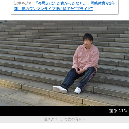
記事を読む
「今思えばただ青かったなと…」岡崎体育が2年
前、夢のワンマンライブ後に捨てた“プライド”
(画像 2/15)
縦スクロールで次の写真へ