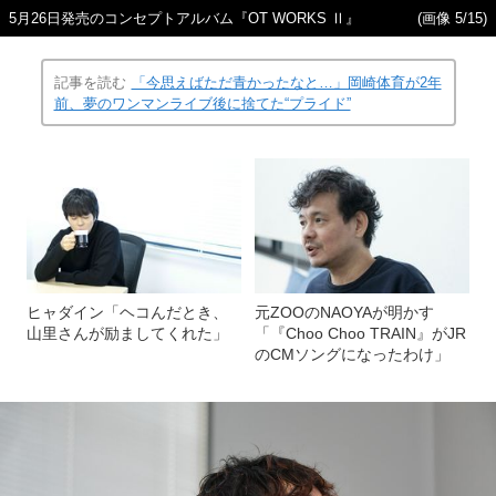
5月26日発売のコンセプトアルバム『OT WORKS Ⅱ』
(画像 5/15)
記事を読む
「今思えばただ青かったなと…」岡崎体育が2年
前、夢のワンマンライブ後に捨てた“プライド”
ヒャダイン「ヘコんだとき、
元ZOOのNAOYAが明かす
山里さんが励ましてくれた」
「『Choo Choo TRAIN』がJR
のCMソングになったわけ」