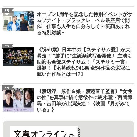
PR
オープン1周年を記念した特別イベントがサ
ムソナイト・ブラックレーベル銀座店で開
催 仕事も人生も自分らしく～笑顔あふれ
る特別対談～
PR
《祝59歳》日本中の【ステイサム愛】が大
暴走！ “勝手に”生誕祭試写会開催！ 主演も
助演も全部ステイサム！「ステサミー賞」
爆誕！【応募総数941票 全54作品の栄冠に
輝いた作品とはー!?】
PR
《渡辺淳一原作＆娘・渡邉直子監督》“女性
の性”を真摯に描く意欲作に黒木瞳・西岡德
馬・吉田羊が出演決定！《映画『月がみて
いる』》