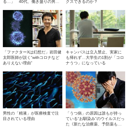
る…」 40代、働き盛りの男性
クスできるのか？
を襲う“病気”の正体とは
「ファクターXは幻想だ」岩田健
キャンパスは立入禁止、実家に
太郎医師が説く“withコロナなど
も帰れず…大学生の1割が「コロ
ありえない理由”
ナうつ」になっている
男性の「精液」が医療検査で注
「うつ病」の原因は誰もが持っ
目されている理由
ている“お馴染み”のウイルスだっ
た《新たな治療薬、予防薬も視