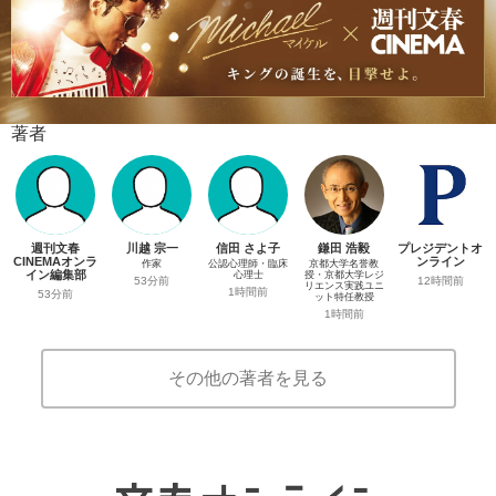
著者
週刊文春
川越 宗一
信田 さよ子
鎌田 浩毅
プレジデントオ
CINEMAオンラ
ンライン
作家
公認心理師・臨床
京都大学名誉教
イン編集部
心理士
授・京都大学レジ
12時間前
53分前
リエンス実践ユニ
1時間前
53分前
ット特任教授
1時間前
その他の著者を見る