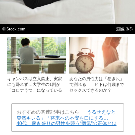
©iStock.com
(画像 3/3)
キャンパスは立入禁止、実家
あなたの男性力は「巻き尺」
にも帰れず…大学生の1割が
で測れる――ヒトは何歳まで
「コロナうつ」になっている
セックスできるのか？
おすすめの関連記事はこちら
「うるせえなと
突然キレる」「将来への不安を口にする…」
40代、働き盛りの男性を襲う“病気”の正体とは