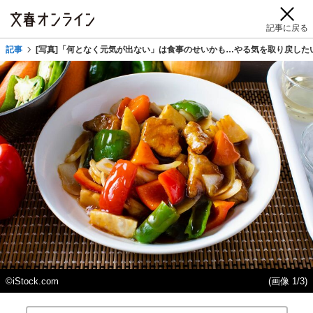
記事に戻る
記事
[写真]「何となく元気が出ない」は食事のせいかも…やる気を取り戻した
©iStock.com
(画像 1/3)