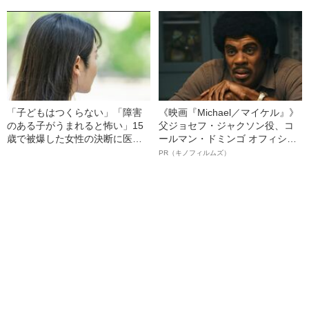
野…最新レポート》
「子どもはつくらない」「障害
《映画『Michael／マイケル』》
のある子がうまれると怖い」15
父ジョセフ・ジャクソン役、コ
歳で被爆した女性の決断に医者
ールマン・ドミンゴ オフィシャ
が激怒…彼女の人生を変えた“医
ルインタビュー“観客を魅了した
PR（キノフィルムズ）
者からの衝撃的な一言”
名優、複雑な父親像への想いを
語る”《日本興収70億円突破》