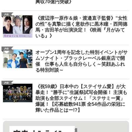
興収70億円突破》
PR
《渡辺淳一原作＆娘・渡邉直子監督》“女性
の性”を真摯に描く意欲作に黒木瞳・西岡德
馬・吉田羊が出演決定！《映画『月がみて
いる』》
PR
オープン1周年を記念した特別イベントがサ
ムソナイト・ブラックレーベル銀座店で開
催 仕事も人生も自分らしく～笑顔あふれ
る特別対談～
PR
《祝59歳》日本中の【ステイサム愛】が大
暴走！ “勝手に”生誕祭試写会開催！ 主演も
助演も全部ステイサム！「ステサミー賞」
爆誕！【応募総数941票 全54作品の栄冠に
輝いた作品とはー!?】