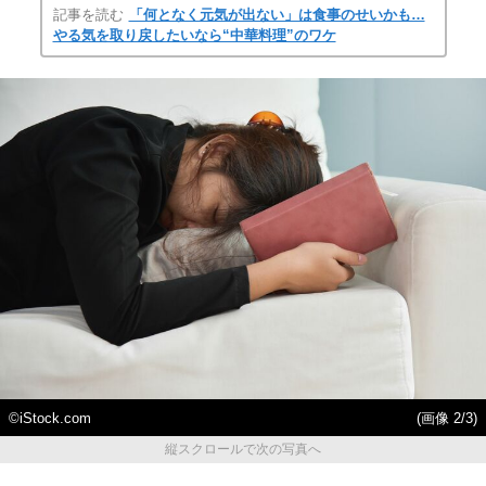
記事を読む
「何となく元気が出ない」は食事のせいかも…
やる気を取り戻したいなら“中華料理”のワケ
©iStock.com
(画像 2/3)
縦スクロールで次の写真へ