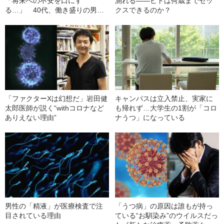
「将来への不安を口にす
測れる――ヒトは何歳までセッ
る…」 40代、働き盛りの男性
クスできるのか？
を襲う“病気”の正体とは
「ファクターXは幻想だ」岩田健
キャンパスは立入禁止、実家に
太郎医師が説く“withコロナなど
も帰れず…大学生の1割が「コロ
ありえない理由”
ナうつ」になっている
男性の「精液」が医療検査で注
「うつ病」の原因は誰もが持っ
目されている理由
ている“お馴染み”のウイルスだっ