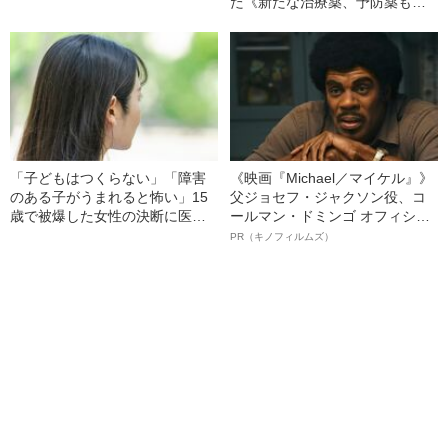
た《新たな治療薬、予防薬も視
野…最新レポート》
「子どもはつくらない」「障害
《映画『Michael／マイケル』》
のある子がうまれると怖い」15
父ジョセフ・ジャクソン役、コ
歳で被爆した女性の決断に医者
ールマン・ドミンゴ オフィシャ
が激怒…彼女の人生を変えた“医
ルインタビュー“観客を魅了した
PR（キノフィルムズ）
者からの衝撃的な一言”
名優、複雑な父親像への想いを
語る”《日本興収70億円突破》