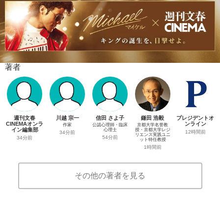
著者
週刊文春
川越 宗一
信田 さよ子
鎌田 浩毅
プレジデントオ
CINEMAオンラ
ンライン
作家
公認心理師・臨床
京都大学名誉教
イン編集部
心理士
授・京都大学レジ
12時間前
34分前
リエンス実践ユニ
54分前
34分前
ット特任教授
1時間前
その他の著者を見る