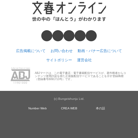
広告掲載について
お問い合わせ
動画・バナー広告について
サイトポリシー
運営会社
ABJマークは、この電子書店・電子書籍配信サービスが、著作権者からコ
ンテンツ使用許諾を得た正規版配信サービスであることを示す登録商標
（登録番号6091713号）です。
(c) Bungeishunju Ltd.
Number Web
CREA WEB
本の話