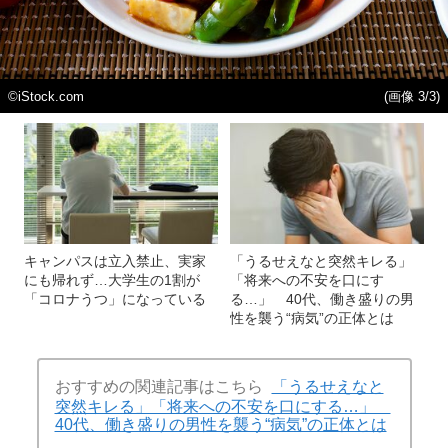
©iStock.com
(画像 3/3)
キャンパスは立入禁止、実家
「うるせえなと突然キレる」
にも帰れず…大学生の1割が
「将来への不安を口にす
「コロナうつ」になっている
る…」 40代、働き盛りの男
性を襲う“病気”の正体とは
おすすめの関連記事はこちら
「うるせえなと
突然キレる」「将来への不安を口にする…」
40代、働き盛りの男性を襲う“病気”の正体とは