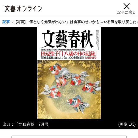
記事に戻る
記事
[写真]「何となく元気が出ない」は食事のせいかも…やる気を取り戻した
出典：「文藝春秋」7月号
(画像 1/3)