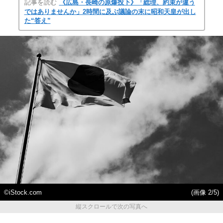
記事を読む
《広島・長崎の原爆投下》「総理、約束が違う
ではありませんか」2時間に及ぶ議論の末に昭和天皇が出し
た“答え”
©iStock.com
(画像 2/5)
縦スクロールで次の写真へ