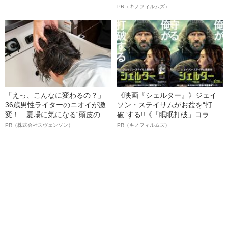
ど…《池袋暴走事故》父・飯塚
ルインタビュー“観客を魅了した
PR（キノフィルムズ）
幸三を説得できなかった「長男
名優、複雑な父親像への想いを
の葛藤」
語る”《日本興収70億円突破》
「えっ、こんなに変わるの？」
《映画『シェルター』》ジェイ
36歳男性ライターのニオイが激
ソン・ステイサムがお盆を“打
変！ 夏場に気になる“頭皮のニ
破”する!!《「眠眠打破」コラ
オイ”や“ベタつき”を解消す
ボ》
PR（株式会社スヴェンソン）
PR（キノフィルムズ）
る、“ウィッグのスペシャリス
ト”が生み出した徹底ケアとは