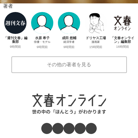
著者
「週刊文春」編
水原 希子
成田 悠輔
ドリヤス工場
「文春オンライ
集部
ン」編集部
俳優・モデル
経済学者
漫画家
9時間前
16時間前
9時間前
9時間前
15時間前
その他の著者を見る