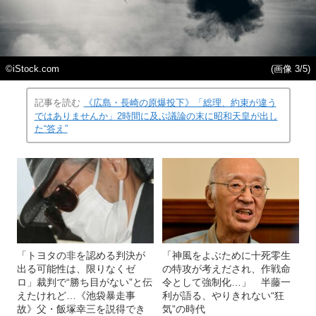
©iStock.com
(画像 3/5)
記事を読む
《広島・長崎の原爆投下》「総理、約束が違う
ではありませんか」2時間に及ぶ議論の末に昭和天皇が出し
た“答え”
「トヨタの非を認める判決が
「神風をよぶために十死零生
出る可能性は、限りなくゼ
の特攻が考えだされ、作戦命
ロ」裁判で“勝ち目がない”と伝
令として強制化…」 半藤一
えたけれど…《池袋暴走事
利が語る、やりきれない“狂
故》父・飯塚幸三を説得でき
気”の時代