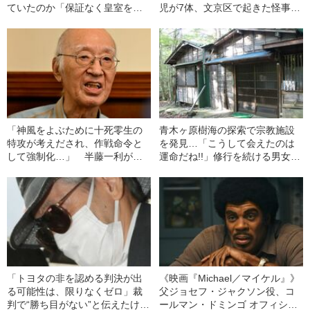
ていたのか「保証なく皇室をま
児が7体、文京区で起きた怪事件
かすことは絶対に反対である」
を追うと…
「戦争を終結させるほかはな
い…」
「神風をよぶために十死零生の
青木ヶ原樹海の探索で宗教施設
特攻が考えだされ、作戦命令と
を発見…「こうして会えたのは
して強制化…」 半藤一利が語
運命だね!!」修行を続ける男女に
る、やりきれない“狂気”の時代
話を聞いてみた
「トヨタの非を認める判決が出
《映画『Michael／マイケル』》
る可能性は、限りなくゼロ」裁
父ジョセフ・ジャクソン役、コ
判で“勝ち目がない”と伝えたけれ
ールマン・ドミンゴ オフィシャ