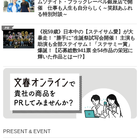
ムソナイト・ブラックレーベル銀座店で開
催 仕事も人生も自分らしく～笑顔あふれ
る特別対談～
PR
《祝59歳》日本中の【ステイサム愛】が大
暴走！ “勝手に”生誕祭試写会開催！ 主演も
助演も全部ステイサム！「ステサミー賞」
爆誕！【応募総数941票 全54作品の栄冠に
輝いた作品とはー!?】
PRESENT & EVENT