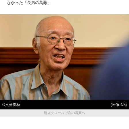
なかった「長男の葛藤」
©文藝春秋
(画像 4/5)
縦スクロールで次の写真へ