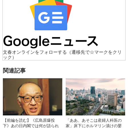
文春オンラインをフォローする
（遷移先で☆マークをクリ
ック）
関連記事
【前編を読む】《広島原爆投
「ああ、あそこは産婦人科医の
下》あの日内閣では何が語られ
家」床下にホルマリン漬けの嬰