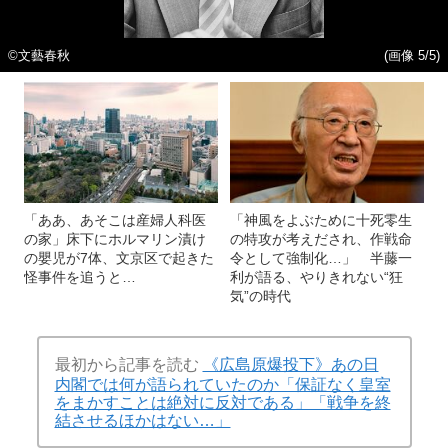
©文藝春秋
(画像 5/5)
「ああ、あそこは産婦人科医
「神風をよぶために十死零生
の家」床下にホルマリン漬け
の特攻が考えだされ、作戦命
の嬰児が7体、文京区で起きた
令として強制化…」 半藤一
怪事件を追うと…
利が語る、やりきれない“狂
気”の時代
最初から記事を読む
《広島原爆投下》あの日
内閣では何が語られていたのか「保証なく皇室
をまかすことは絶対に反対である」「戦争を終
結させるほかはない…」