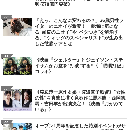
興収70億円突破》
PR
「えっ、こんなに変わるの？」36歳男性ラ
イターのニオイが激変！ 夏場に気にな
る“頭皮のニオイ”や“ベタつき”を解消す
る、“ウィッグのスペシャリスト”が生み出
した徹底ケアとは
PR
《映画『シェルター』》ジェイソン・ステ
イサムがお盆を“打破”する!!《「眠眠打破」
コラボ》
PR
《渡辺淳一原作＆娘・渡邉直子監督》“女性
の性”を真摯に描く意欲作に黒木瞳・西岡德
馬・吉田羊が出演決定！《映画『月がみて
いる』》
PR
オープン1周年を記念した特別イベントがサ