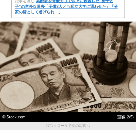
記事を読む
高齢者を青酸カリで次々に殺害した“筧千佐
子”の意外な過去「子供2人とも私立大学に通わせた」「分
家の嫁として虐げられ…」
©iStock.com
(画像 2/5)
縦スクロールで次の写真へ