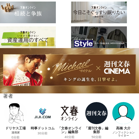
著者
ドリヤス工場
時事ドットコム
「文春オンライ
「週刊文春」編
髙橋 大介
ン」編集部
集部
漫画家
ノンフィクション
30分前
ライター
40分前
50分前
0分前