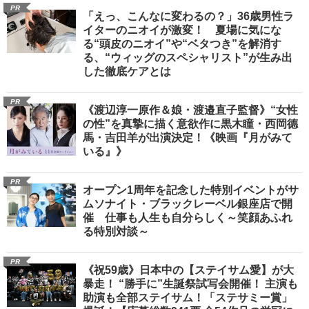
PR
「えっ、こんなに変わるの？」36歳男性ラ
イターのニオイが激変！ 夏場に気にな
る“頭皮のニオイ”や“ベタつき”を解消す
る、“ウィッグのスペシャリスト”が生み出
した徹底ケアとは
PR
《渡辺淳一原作＆娘・渡邉直子監督》“女性
の性”を真摯に描く意欲作に黒木瞳・西岡德
馬・吉田羊が出演決定！《映画『月がみて
いる』》
PR
オープン1周年を記念した特別イベントがサ
ムソナイト・ブラックレーベル銀座店で開
催 仕事も人生も自分らしく～笑顔あふれ
る特別対談～
PR
《祝59歳》日本中の【ステイサム愛】が大
暴走！ “勝手に”生誕祭試写会開催！ 主演も
助演も全部ステイサム！「ステサミー賞」