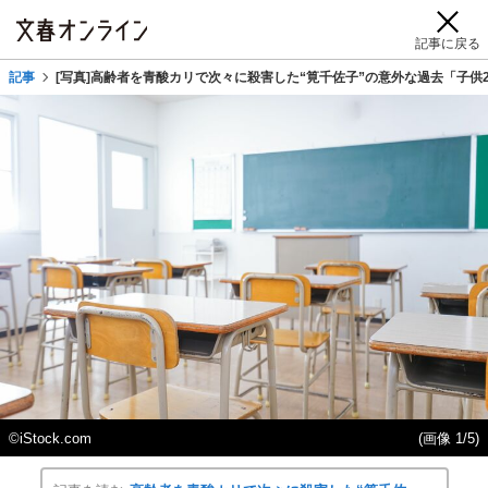
記事に戻る
記事
[写真]高齢者を青酸カリで次々に殺害した“筧千佐子”の意外な過去「子
©iStock.com
(画像 1/5)