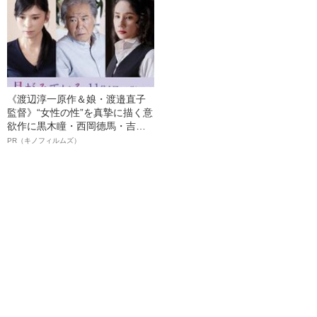
ト”が生み出した徹底ケアとは
語る”《日本興収70億円突破》
《渡辺淳一原作＆娘・渡邉直子
監督》“女性の性”を真摯に描く意
欲作に黒木瞳・西岡德馬・吉田
羊が出演決定！《映画『月がみ
PR（キノフィルムズ）
ている』》