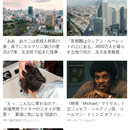
行
「ああ、あそこは産婦人科医の
「首都圏はロシアン・ルーレッ
家」床下にホルマリン漬けの嬰
トの上にある」3800万人が暮ら
児が7体、文京区で起きた怪事件
す土地で何が…京大名誉教授が
を追うと…
解説する「首都直下地震」のメ
カニズム
「えっ、こんなに変わるの？」
《映画『Michael／マイケル』》
36歳男性ライターのニオイが激
父ジョセフ・ジャクソン役、コ
変！ 夏場に気になる“頭皮のニ
ールマン・ドミンゴ オフィシャ
オイ”や“ベタつき”を解消す
ルインタビュー“観客を魅了した
PR（株式会社スヴェンソン）
PR（キノフィルムズ）
る、“ウィッグのスペシャリス
名優、複雑な父親像への想いを