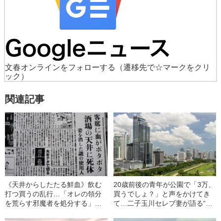
文春オンラインをフォローする
（遷移先で☆マークをクリ
ック）
関連記事
《天井からしたたる鮮血》飲む
20歳前後の青年が公園で「3万、
打つ買うの乱行…「オレの領分
買うでしょ？」と声をかけてき
を荒らす邪魔者を処分する」エ
て…二子玉川セレブ妻が語る“売
リート美男子の享楽的すぎる凶
春”のリアル