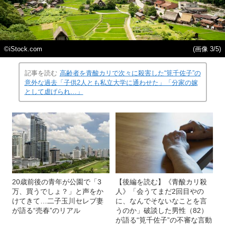
©iStock.com
(画像 3/5)
記事を読む
高齢者を青酸カリで次々に殺害した“筧千佐子”の
意外な過去「子供2人とも私立大学に通わせた」「分家の嫁
として虐げられ…」
20歳前後の青年が公園で「3
【後編を読む】《青酸カリ殺
万、買うでしょ？」と声をか
人》「会うてまだ2回目やの
けてきて…二子玉川セレブ妻
に、なんでそないなことを言
が語る“売春”のリアル
うのか」破談した男性（82）
が語る“筧千佐子”の不審な言動