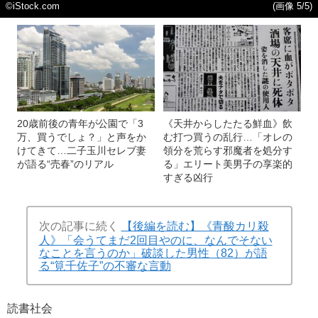
©iStock.com
(画像 5/5)
20歳前後の青年が公園で「3
《天井からしたたる鮮血》飲
万、買うでしょ？」と声をか
む打つ買うの乱行…「オレの
けてきて…二子玉川セレブ妻
領分を荒らす邪魔者を処分す
が語る“売春”のリアル
る」エリート美男子の享楽的
すぎる凶行
次の記事に続く
【後編を読む】《青酸カリ殺
人》「会うてまだ2回目やのに、なんでそない
なことを言うのか」破談した男性（82）が語
る“筧千佐子”の不審な言動
読書
社会