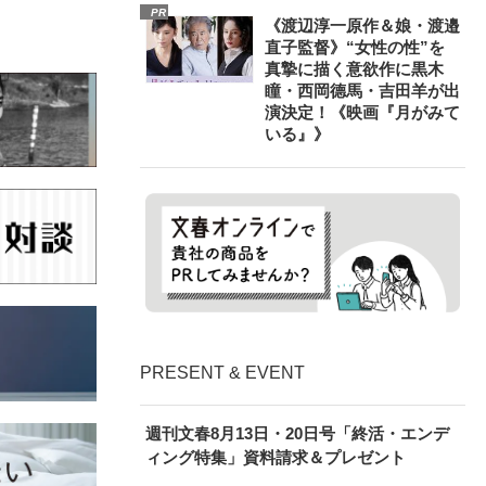
PR
《渡辺淳一原作＆娘・渡邉
直子監督》“女性の性”を
真摯に描く意欲作に黒木
瞳・西岡德馬・吉田羊が出
演決定！《映画『月がみて
いる』》
PRESENT & EVENT
週刊文春8月13日・20日号「終活・エンデ
ィング特集」資料請求＆プレゼント