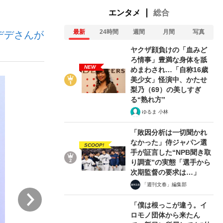
エンタメ
総合
最新
24時間
週間
月間
写真
デデさんが
ない資産運用のすべて
ヤクザ顔負けの「血みど
ろ情事」豊満な身体を舐
NEW
めまわされ…「自称16歳
美少女」怪演中、かたせ
が悲しい」『北の国から』倉本聰氏（91...
梨乃（69）の美しすぎ
る“熟れ方”
ゆるま 小林
「敗因分析は一切聞かれ
なかった」侍ジャパン選
SCOOP!
手が証言した“NPB聞き取
り調査”の実態「選手から
次期監督の要求は…」
「週刊文春」編集部
次
「僕は根っこが違う。イ
ロモノ団体から来たん