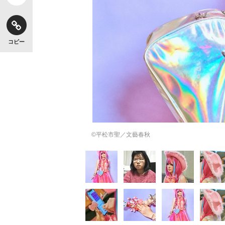
コピー
©平松市聖／文藝春秋