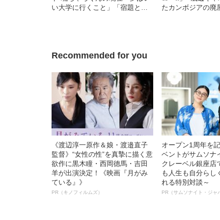
い大学に行くこと」「宿題とは
たカンボジアの廃
別に毎日自習を…」
での衝撃の日々
Recommended for you
《渡辺淳一原作＆娘・渡邉直子
オープン1周年を
監督》“女性の性”を真摯に描く意
ベントがサムソナ
欲作に黒木瞳・西岡德馬・吉田
クレーベル銀座店
羊が出演決定！《映画『月がみ
も人生も自分らし
ている』》
れる特別対談～
PR（キノフィルムズ）
PR（サムソナイト・ジャ