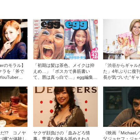
berのモラル】
「初期は髪は茶色、メイクは抑
「渋谷からギャル
クラを「斧で
えめ…」「ポスカで鼻筋書い
た」4年ぶりに復刊
uTuber
て、唇は真っ白で…」egg編集長
長が気づいた“ギ
れたのか？
が語る平成ギャル遍歴
の場所”
んだ!? コノヤ
ヤクザ顔負けの「血みどろ情
《映画『Michae
ャバ嬢”が体験し
事」豊満な身体を舐めまわさ
父ジョセフ・ジャ