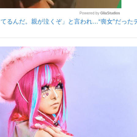
Powered by 
GliaStudios
てるんだ。親が泣くぞ」と言われ…“喪女”だった
いまさら聞け
Mute
手が証言した“NPB聞...
「クマが悪者扱いされているの
もっと見る
カー日本代表・森保一監督...