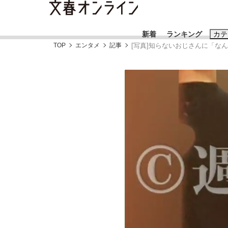
新着
ランキング
カテ
TOP
エンタメ
記事
[写真]知らないおじさんに「な
スクープ
ニュー
おすすめのキ
#藤田晋
#三
#玉木雄一郎
「90%は失敗する。でも…」本田圭佑が初め
終戦から81年