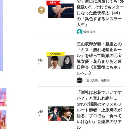
で」新日に所属しても“外
NEW
様扱い”…それでもスター
になった飯伏幸太（44）
の「異色すぎるレスラー
人生」
飯伏 幸太
9/22
三山凌輝が妻・趣里との
「キス・濡れ場禁止ルー
SCOOP!
ル」を破って既婚の元宝
4位
塚女優・花乃まりあと連
4
日密会《直撃後にもホテ
ルへ…》
「週刊文春」編集部
「謝礼はお花でいいです
か？」と言われ絶句…
SNSで話題のマッスルフ
ルート奏者・上原麻衣が
5位
5
語る、プロでも「食べて
いけない」音楽界のリア
ル