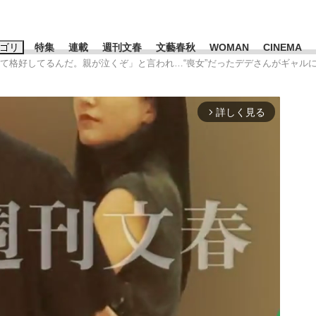
ゴリ
特集
連載
週刊文春
文藝春秋
WOMAN
CINEMA
んて格好してるんだ。親が泣くぞ」と言われ…“喪女”だったデデさんがギャル
キーワード入力
ス
エンタメ
ライフ
ビジネス
詳しく見る
arrow_forward_ios
ーワードタグ一覧
山凌輝
#高市早苗
#後藤真希
#森岡毅
#城彰二
#内田有紀
観る将棋、読
#亀和田武
て明かした日本代表監督に...
「最悪の空気のまま解散」W