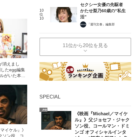
セクシー女優の先駆者
10
かたせ梨乃60歳の“私生
位
活”
10
「週刊文春」編集部
11位から20位を見る
が消えまし
したegg編集
ャルがいた本当
SPECIAL
PR
《映画『Michael／マイケ
ル』》父ジョセフ・ジャク
ソン役、コールマン・ドミ
l／マイケル』》
ンゴ オフィシャルインタ
クソン役、コ