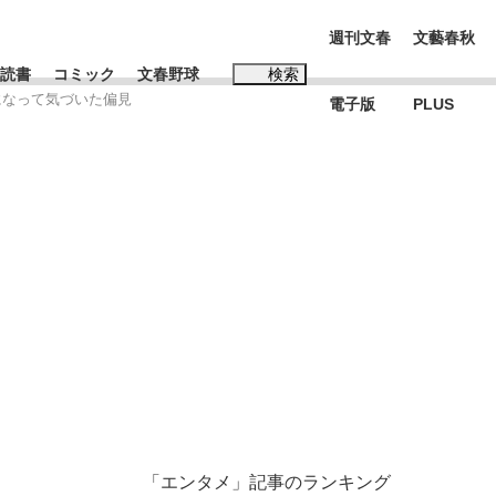
週刊文春
文藝春秋
読書
コミック
文春野球
検索
になって気づいた偏見
電子版
PLUS
インタビュー
読書
#松田聖子
む将棋
BC日本代表“敗戦”の真実 選手が明かす...
「エンタメ」記事のランキング