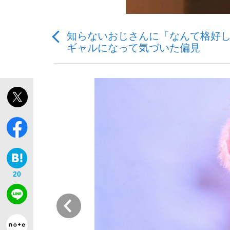
知らないおじさんに「なんて格好し
ギャルになって気づいた偏見
「敗因分析は一切聞かれなかった」侍ジャパン選
キングの誕生を、目撃せよ。
the Style
20
前
「目標達成できなかったからと言って…」サッ