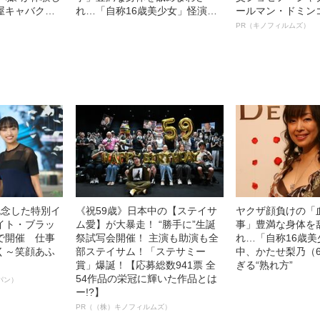
屋キャバクラ
れ…「自称16歳美少女」怪演
ールマン・ドミン
中、かたせ梨乃（69）の美しす
ルインタビュー“
PR（キノフィルムズ）
ぎる“熟れ方”
名優、複雑な父親
語る”《日本興収7
記念した特別イ
《祝59歳》日本中の【ステイサ
ヤクザ顔負けの「
イト・ブラッ
ム愛】が大暴走！ “勝手に”生誕
事」豊満な身体を
で開催 仕事
祭試写会開催！ 主演も助演も全
れ…「自称16歳
く～笑顔あふ
部ステイサム！「ステサミー
中、かたせ梨乃（
賞」爆誕！【応募総数941票 全
ぎる“熟れ方”
54作品の栄冠に輝いた作品とは
パン）
ー!?】
PR（（株）キノフィルムズ）