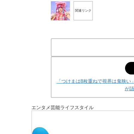
関連リンク
「つけまは8枚重ねで視界は鬼狭い
が
エンタメ
芸能
ライフスタイル