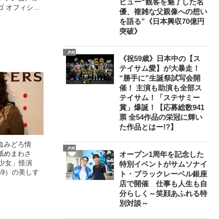
ビュー“観客を魅了した名
ゴ オフィシャ
優、複雑な父親像への想い
観客を魅了した
を語る”《日本興収70億円
像への想いを
突破》
0億円突破》
PR
《祝59歳》日本中の【ス
テイサム愛】が大暴走！
“勝手に”生誕祭試写会開
催！ 主演も助演も全部ス
テイサム！「ステサミー
賞」爆誕！【応募総数941
票 全54作品の栄冠に輝い
た作品とはー!?】
血みどろ情
PR
舐めまわさ
オープン1周年を記念した
美少女」怪演
特別イベントがサムソナイ
69）の美しす
ト・ブラックレーベル銀座
店で開催 仕事も人生も自
分らしく～笑顔あふれる特
別対談～