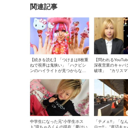
関連記事
【続きを読む】「つけまは8枚重
【問われるYouTu
ねで視界は鬼狭い」「ハクビシ
深夜営業のキャバ
ンのハイライトが見つからな
破壊」 “カリスマYo
い」サイバー系ギャルが語る令
嬢”はなぜ摘発さ
和にギャルを続ける難しさ
中学生になった元“小学生ホス
「テメェ!!」「な
ト”琉ちゃろくんの現在「夢はい
ロー!!」 “底辺キ