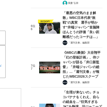
我妻 弘崇
「最悪の空気のまま解
散」WBC日本代表“敗
SCOOP!
戦”の真実 選手が明か
6位
す“井端ジャパン”首脳陣
6
ほんとうの評価「良い距
離感だったコーチは…」
「週刊文春」編集部
《WBCの裏側》大谷翔平
「幻の登板計画」、侍ジ
ャパンが語る「井口新監
ル
7位
督」「井端ジャパンの総
7
括」…「週刊文春」が報
じたWBC2026スクープ
「週刊文春」編集部
「生理が来ないの」チョ
コバナナをくわえ、自ら
の経血を…“狂気すぎる
JK”を熱演、旧ジャニーズ