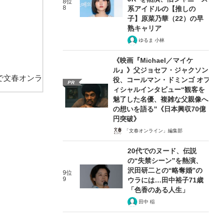
8位
8
系アイドルの【推しの
子】原菜乃華（22）の早
熟キャリア
ゆるま 小林
《映画『Michael／マイケ
ル』》父ジョセフ・ジャクソン
で文春オンラ
役、コールマン・ドミンゴ オフ
PR
ィシャルインタビュー“観客を
魅了した名優、複雑な父親像へ
の想いを語る”《日本興収70億
円突破》
「文春オンライン」編集部
20代でのヌード、伝説
の“失禁シーン”を熱演、
沢田研二との“略奪婚”の
9位
9
ウラには…田中裕子71歳
「色香のある人生」
田中 稲