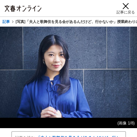
記事に戻る
記事
[写真]「夫人と歌舞伎を見る会があるんだけど、行かないか」授業終わり
(画像 1/8)