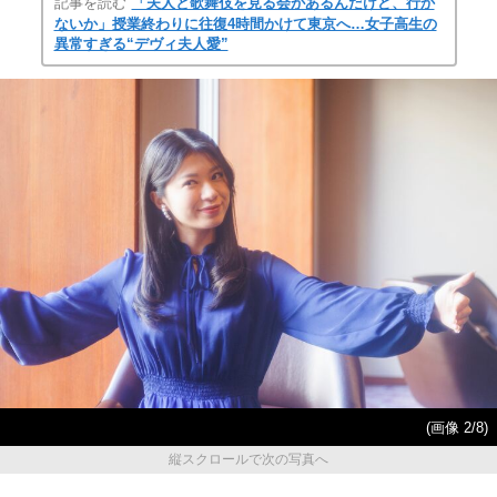
記事を読む
「夫人と歌舞伎を見る会があるんだけど、行か
ないか」授業終わりに往復4時間かけて東京へ…女子高生の
異常すぎる“デヴィ夫人愛”
(画像 2/8)
縦スクロールで次の写真へ