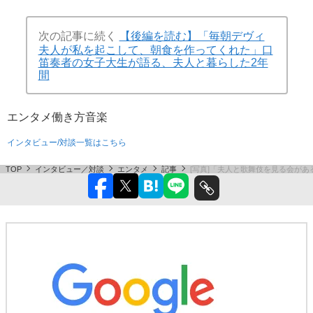
次の記事に続く
【後編を読む】「毎朝デヴィ
夫人が私を起こして、朝食を作ってくれた」口
笛奏者の女子大生が語る、夫人と暮らした2年
間
エンタメ
働き方
音楽
インタビュー/対談一覧はこちら
TOP
インタビュー／対談
エンタメ
記事
[写真]「夫人と歌舞伎を見る会が