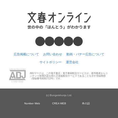
広告掲載について
お問い合わせ
動画・バナー広告について
サイトポリシー
運営会社
ABJマークは、この電子書店・電子書籍配信サービスが、著作権者からコ
ンテンツ使用許諾を得た正規版配信サービスであることを示す登録商標
（登録番号6091713号）です。
(c) Bungeishunju Ltd.
Number Web
CREA WEB
本の話