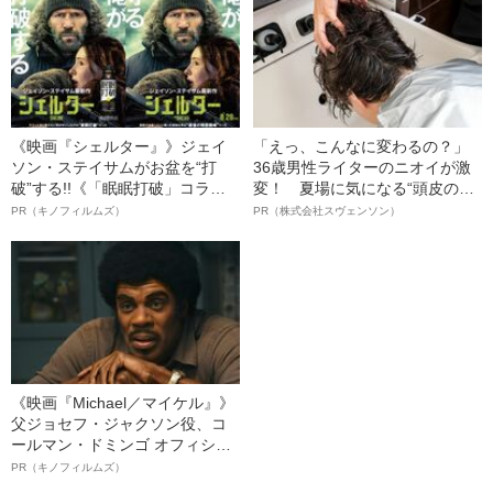
《映画『シェルター』》ジェイ
「えっ、こんなに変わるの？」
ソン・ステイサムがお盆を“打
36歳男性ライターのニオイが激
破”する!!《「眠眠打破」コラ
変！ 夏場に気になる“頭皮のニ
ボ》
オイ”や“ベタつき”を解消す
PR（キノフィルムズ）
PR（株式会社スヴェンソン）
る、“ウィッグのスペシャリス
ト”が生み出した徹底ケアとは
《映画『Michael／マイケル』》
父ジョセフ・ジャクソン役、コ
ールマン・ドミンゴ オフィシャ
ルインタビュー“観客を魅了した
PR（キノフィルムズ）
名優、複雑な父親像への想いを