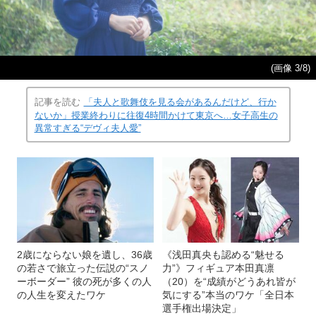
(画像 3/8)
記事を読む
「夫人と歌舞伎を見る会があるんだけど、行か
ないか」授業終わりに往復4時間かけて東京へ…女子高生の
異常すぎる“デヴィ夫人愛”
2歳にならない娘を遺し、36歳
《浅田真央も認める“魅せる
の若さで旅立った伝説の“スノ
力”》フィギュア本田真凛
ーボーダー” 彼の死が多くの人
（20）を“成績がどうあれ皆が
の人生を変えたワケ
気にする”本当のワケ「全日本
選手権出場決定」