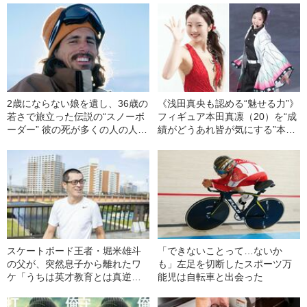
2歳にならない娘を遺し、36歳の
《浅田真央も認める“魅せる力”》
若さで旅立った伝説の“スノーボ
フィギュア本田真凛（20）を“成
ーダー” 彼の死が多くの人の人生
績がどうあれ皆が気にする”本当
を変えたワケ
のワケ「全日本選手権出場決
定」
スケートボード王者・堀米雄斗
「できないことって…ないか
の父が、突然息子から離れたワ
も」左足を切断したスポーツ万
ケ「うちは英才教育とは真逆で
能児は自転車と出会った
す」「五輪は見ずに河川敷でサ
イクリング」