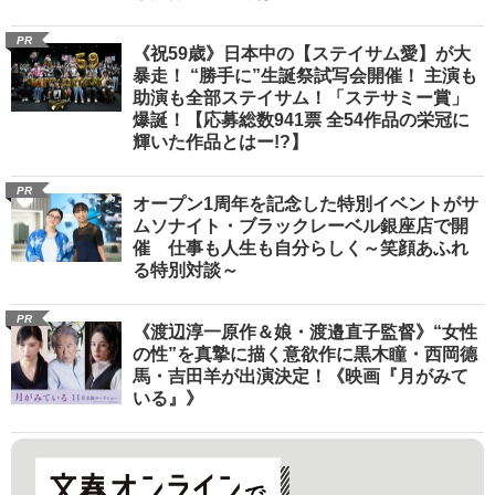
PR
《祝59歳》日本中の【ステイサム愛】が大
暴走！ “勝手に”生誕祭試写会開催！ 主演も
助演も全部ステイサム！「ステサミー賞」
爆誕！【応募総数941票 全54作品の栄冠に
輝いた作品とはー!?】
PR
オープン1周年を記念した特別イベントがサ
ムソナイト・ブラックレーベル銀座店で開
催 仕事も人生も自分らしく～笑顔あふれ
る特別対談～
PR
《渡辺淳一原作＆娘・渡邉直子監督》“女性
の性”を真摯に描く意欲作に黒木瞳・西岡德
馬・吉田羊が出演決定！《映画『月がみて
いる』》