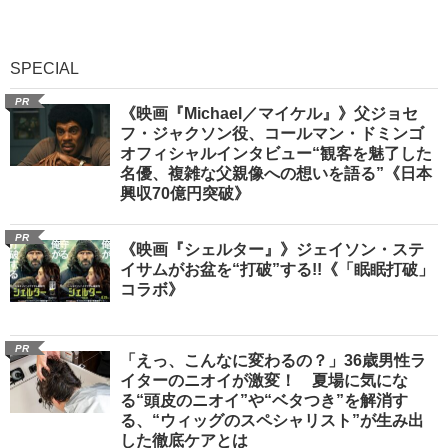
SPECIAL
PR
《映画『Michael／マイケル』》父ジョセ
フ・ジャクソン役、コールマン・ドミンゴ
オフィシャルインタビュー“観客を魅了した
名優、複雑な父親像への想いを語る”《日本
興収70億円突破》
PR
《映画『シェルター』》ジェイソン・ステ
イサムがお盆を“打破”する!!《「眠眠打破」
コラボ》
PR
「えっ、こんなに変わるの？」36歳男性ラ
イターのニオイが激変！ 夏場に気にな
る“頭皮のニオイ”や“ベタつき”を解消す
る、“ウィッグのスペシャリスト”が生み出
した徹底ケアとは