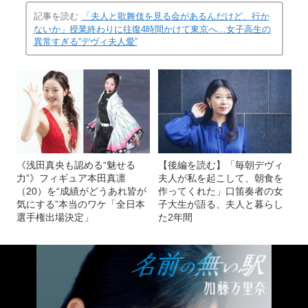
記事を読む
「夫人と歌舞伎を見る会があるんだけど、行か
ないか」授業終わりに往復4時間かけて東京へ…女子高生の
異常すぎる“デヴィ夫人愛”
《浅田真央も認める“魅せる
【後編を読む】「毎朝デヴィ
力”》フィギュア本田真凛
夫人が私を起こして、朝食を
（20）を“成績がどうあれ皆が
作ってくれた」口笛奏者の女
気にする”本当のワケ「全日本
子大生が語る、夫人と暮らし
選手権出場決定」
た2年間