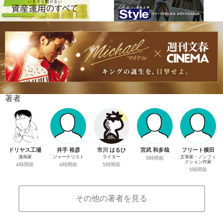
著者
ドリヤス工場
井手 裕彦
市川 はるひ
宮武 和多哉
フリート横田
漫画家
ジャーナリスト
ライター
文筆家・ノンフィ
5時間前
クション作家
4時間前
4時間前
5時間前
5時間前
その他の著者を見る