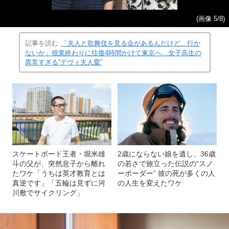
(画像 5/8)
記事を読む
「夫人と歌舞伎を見る会があるんだけど、行か
ないか」授業終わりに往復4時間かけて東京へ…女子高生の
異常すぎる“デヴィ夫人愛”
スケートボード王者・堀米雄
2歳にならない娘を遺し、36歳
斗の父が、突然息子から離れ
の若さで旅立った伝説の“スノ
たワケ「うちは英才教育とは
ーボーダー” 彼の死が多くの人
真逆です」「五輪は見ずに河
の人生を変えたワケ
川敷でサイクリング」