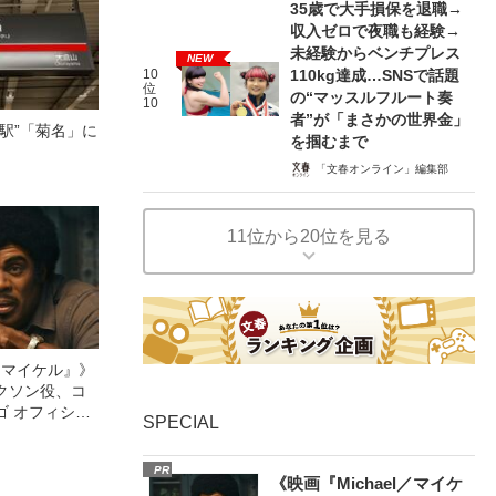
35歳で大手損保を退職→
収入ゼロで夜職も経験→
未経験からベンチプレス
NEW
10
110kg達成…SNSで話題
位
の“マッスルフルート奏
10
者”が「まさかの世界金」
駅”「菊名」に
を掴むまで
「文春オンライン」編集部
11位から20位を見る
l／マイケル』》
クソン役、コ
ゴ オフィシャ
SPECIAL
観客を魅了した
像への想いを
PR
0億円突破》
《映画『Michael／マイケ