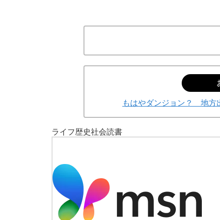
もはやダンジョン？ 地方
ライフ
歴史
社会
読書