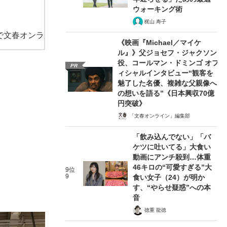
ウォーキング術
梶山 寿子
で文春オンラ
《映画『Michael／マイケ
ル』》父ジョセフ・ジャクソン
役、コールマン・ドミンゴ オフ
PR
ィシャルインタビュー“観客を
魅了した名優、複雑な父親像へ
の想いを語る”《日本興収70億
円突破》
「文春オンライン」編集部
「飲み込んでない」「バ
ケツに吐いてる」大食い
動画にアンチ殺到…体重
46キロの“可愛すぎる”大
9位
9
食い女子（24）が明か
す、“やらせ疑惑”への本
音
徳重 龍徳