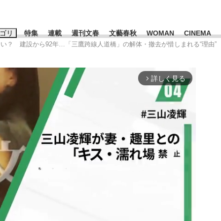
ゴリ
特集
連載
週刊文春
文藝春秋
WOMAN
CINEMA
ない？ 建設から92年…「三鷹跨線人道橋」の解体・撤去が惜しまれる“理由”
キーワード入力
ス
エンタメ
ライフ
ビジネス
詳しく見る
arrow_forward_ios
ーワードタグ一覧
山凌輝
#高市早苗
#後藤真希
#森岡毅
#城彰二
#内田有紀
観る将棋、読
#亀和田武
て明かした日本代表監督に...
「最悪の空気のまま解散」W