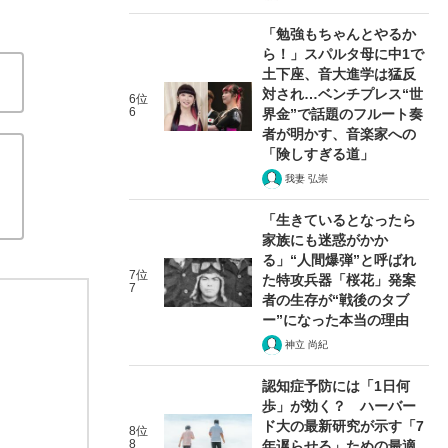
「勉強もちゃんとやるか
ら！」スパルタ母に中1で
土下座、音大進学は猛反
対され…ベンチプレス“世
6位
6
界金”で話題のフルート奏
者が明かす、音楽家への
「険しすぎる道」
我妻 弘崇
「生きているとなったら
家族にも迷惑がかか
る」“人間爆弾”と呼ばれ
7位
た特攻兵器「桜花」発案
7
者の生存が“戦後のタブ
ー”になった本当の理由
神立 尚紀
認知症予防には「1日何
歩」が効く？ ハーバー
ド大の最新研究が示す「7
8位
8
年遅らせる」ための最適