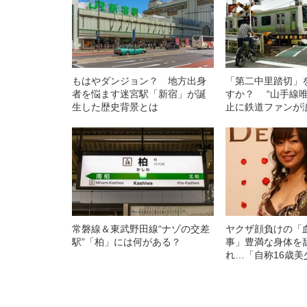
もはやダンジョン？ 地方出身
「第二中里踏切」
者を悩ます迷宮駅「新宿」が誕
すか？ “山手線唯
生した歴史背景とは
止に鉄道ファンが
常磐線＆東武野田線“ナゾの交差
ヤクザ顔負けの「
駅”「柏」には何がある？
事」豊満な身体を
れ…「自称16歳美
中、かたせ梨乃（
ぎる“熟れ方”