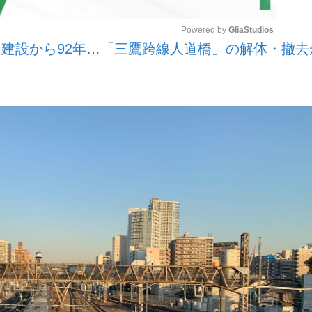
Powered by 
GliaStudios
建設から92年…「三鷹跨線人道橋」の解体・撤去
いまさら聞け
Mute
手が証言した“NPB聞...
「クマが悪者扱いされているの
もっと見る
カー日本代表・森保一監督...