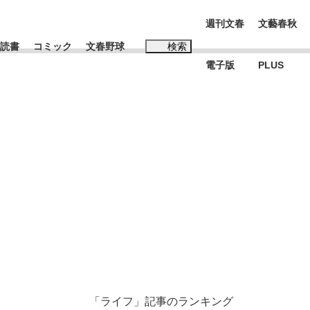
週刊文春
文藝春秋
読書
コミック
文春野球
検索
電子版
PLUS
インタビュー
読書
#松田聖子
む将棋
BC日本代表“敗戦”の真実 選手が明かす...
「ライフ」記事のランキング