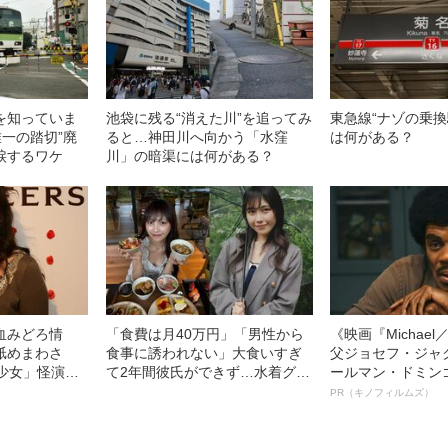
を知っていま
池袋に残る“消えた川”を追ってみ
東急線“ナゾの乗換
一の踏切”廃
ると…神田川へ向かう「水窪
は何がある？
涙するワケ
川」の暗渠には何がある？
血みどろ情
「食費は月40万円」「男性から
《映画『Michae
舐めまわさ
食事に誘われない」大食いすぎ
父ジョセフ・ジャ
少女」怪演
て2年間彼氏ができず…水着グラ
ールマン・ドミン
69）の美しす
ビアも話題の“可愛すぎる”大食い
ルインタビュー“
PR（キノフィルムズ）
女子（24）が語る、驚愕の食生
名優、複雑な父親
活
語る”《日本興収7