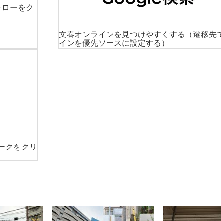
ォローをク
文春オンラインを見つけやすくする
（遷移先
インを優先ソースに設定する）
ークをクリ