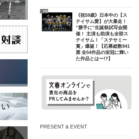
PR
《祝59歳》日本中の【ス
テイサム愛】が大暴走！
“勝手に”生誕祭試写会開
催！ 主演も助演も全部ス
テイサム！「ステサミー
賞」爆誕！【応募総数941
票 全54作品の栄冠に輝い
た作品とはー!?】
PRESENT & EVENT