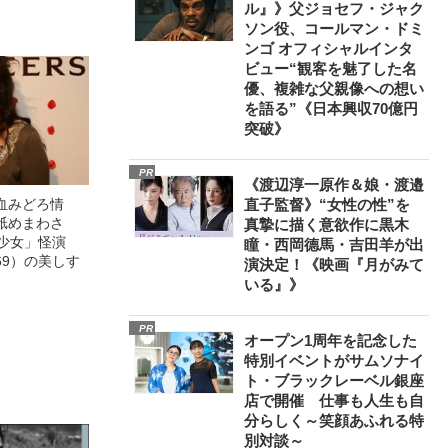
ル』》父ジョセフ・ジャク
ソン役、コールマン・ドミ
ンゴ オフィシャルインタ
ビュー“観客を魅了した名
優、複雑な父親像への想い
を語る”《日本興収70億円
突破》
PR
《渡辺淳一原作＆娘・渡邉
血みどろ情
直子監督》“女性の性”を
舐めまわさ
真摯に描く意欲作に黒木
美少女」怪演
瞳・西岡德馬・吉田羊が出
69）の美しす
演決定！《映画『月がみて
いる』》
PR
オープン1周年を記念した
特別イベントがサムソナイ
ト・ブラックレーベル銀座
店で開催 仕事も人生も自
分らしく～笑顔あふれる特
別対談～