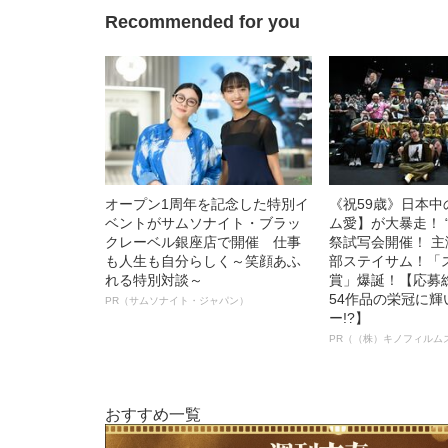
Recommended for you
オープン1周年を記念した特別イ
《祝59歳》日本
ベントがサムソナイト・ブラッ
ム愛】が大暴走！ 
クレーベル銀座店で開催 仕事
祭試写会開催！ 
も人生も自分らしく～笑顔あふ
部ステイサム！「
れる特別対談～
賞」爆誕！【応募総
54作品の栄冠に
PR（サムソナイト・ジャパン）
ー!?】
PR（（株）キノフィルム
おすすめ一覧