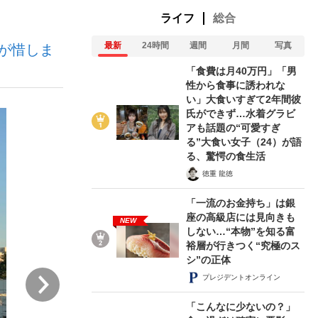
ライフ
総合
最新
24時間
週間
月間
写真
が惜しま
ない資産運用のすべて
「食費は月40万円」「男
性から食事に誘われな
い」大食いすぎて2年間彼
氏ができず…水着グラビ
が悲しい」『北の国から』倉本聰氏（91...
アも話題の“可愛すぎ
る”大食い女子（24）が語
る、驚愕の食生活
徳重 龍徳
「一流のお金持ち」は銀
座の高級店には見向きも
NEW
しない…“本物”を知る富
裕層が行きつく“究極のス
シ”の正体
次
プレジデントオンライン
「こんなに少ないの？」