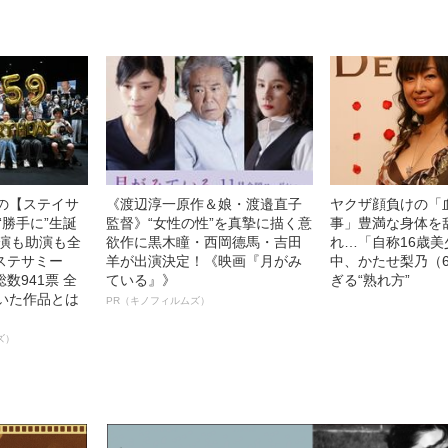
中の【ステイサ
《渡辺淳一原作＆娘・渡邉直子
ヤクザ顔負けの「
“勝手に”生誕
監督》“女性の性”を真摯に描く意
事」豊満な身体を
主演も助演も全
欲作に黒木瞳・西岡德馬・吉田
れ…「自称16歳
ステサミー
羊が出演決定！《映画『月がみ
中、かたせ梨乃（
数941票 全
ている』》
ぎる“熟れ方”
輝いた作品とは
PR（キノフィルムズ）
ズ）