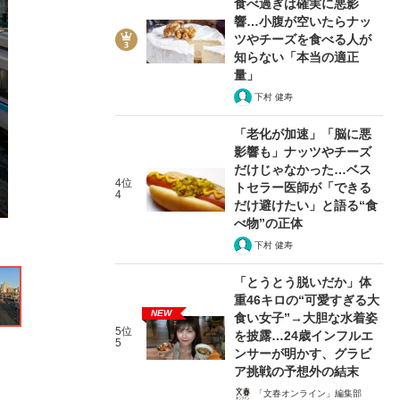
食べ過ぎは確実に悪影
響…小腹が空いたらナッ
ツやチーズを食べる人が
知らない「本当の適正
量」
下村 健寿
11/13
「老化が加速」「脳に悪
影響も」ナッツやチーズ
だけじゃなかった…ベス
4位
トセラー医師が「できる
4
だけ避けたい」と語る“食
べ物”の正体
下村 健寿
「とうとう脱いだか」体
重46キロの“可愛すぎる大
NEW
食い女子”→大胆な水着姿
5位
を披露…24歳インフルエ
5
ンサーが明かす、グラビ
ア挑戦の予想外の結末
「文春オンライン」編集部