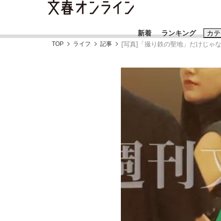
新着
ランキング
カテ
TOP
ライフ
記事
[写真]「撮り鉄の聖地」だけじゃ
スクープ
ニュー
おすすめのキ
#藤田晋
#三
#玉木雄一郎
「90%は失敗する。でも…」本田圭佑が初め
終戦から81年