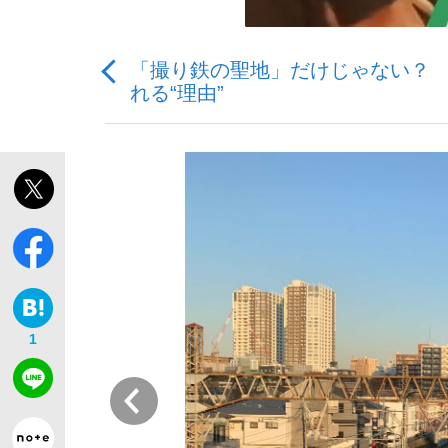
「撮り鉄の聖地」だけじゃない？ 
れる“理由”
「敗因分析は一切聞かれなかった」侍ジャパン選
キングの誕生を、目撃せよ。
the Style
1
前
「目標達成できなかったからと言って…」サッ