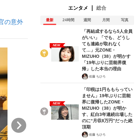
エンタメ
総合
最新
24時間
週間
月間
写真
官の意外
む将棋
「再結成するなら5人全員
がいい」「でも、どうし
ても連絡が取れなく
NEW
て…」元ZONE・
った」侍ジャパン選手が証言した“NPB聞...
MIZUHO（38）が明かす
「19年ぶりに芸能界復
帰」した本当の理由
佐藤 ちひろ
「印税は1円ももらってい
ません」19年ぶりに芸能
界に復帰したZONE・
NEW
MIZUHO（38）が明か
す、紅白3年連続出場した
のに“月収8万円”だった絶
次
頂期
佐藤 ちひろ