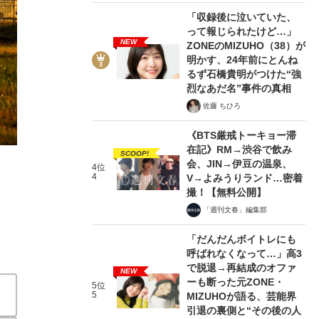
「収録後に泣いていた、
って報じられたけど…」
NEW
ZONEのMIZUHO（38）が
明かす、24年前にとんね
るず石橋貴明がつけた“強
烈なあだ名”事件の真相
3/4
佐藤 ちひろ
《BTS厳戒トーキョー滞
在記》RM→渋谷で飲み
SCOOP!
会、JIN→伊豆の温泉、
4位
4
V→よみうりランド…密着
撮！【無料公開】
「週刊文春」編集部
「だんだんボイトレにも
呼ばれなくなって…」高3
で脱退→再結成のオファ
NEW
ーも断った元ZONE・
5位
5
MIZUHOが語る、芸能界
引退の裏側と“その後の人