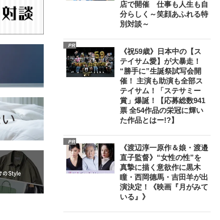
店で開催 仕事も人生も自
分らしく～笑顔あふれる特
別対談～
PR
《祝59歳》日本中の【ス
テイサム愛】が大暴走！
“勝手に”生誕祭試写会開
催！ 主演も助演も全部ス
テイサム！「ステサミー
賞」爆誕！【応募総数941
票 全54作品の栄冠に輝い
た作品とはー!?】
PR
《渡辺淳一原作＆娘・渡邉
直子監督》“女性の性”を
真摯に描く意欲作に黒木
瞳・西岡德馬・吉田羊が出
演決定！《映画『月がみて
いる』》