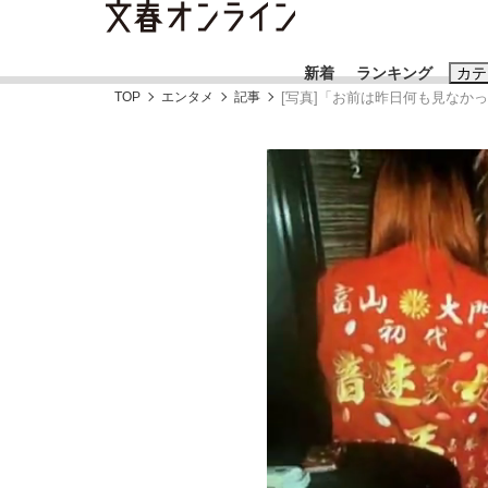
新着
ランキング
カテ
TOP
エンタメ
記事
[写真]「お前は昨日何も見なか
スクープ
ニュー
おすすめのキ
#藤田晋
#三
#玉木雄一郎
《BTS厳戒トーキョー滞在記》RM→渋谷で飲
終戦から81年