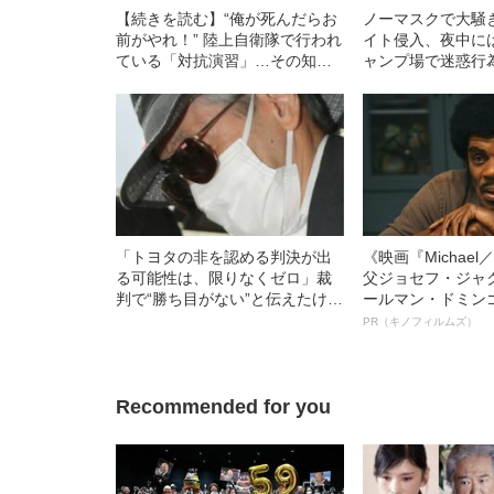
【続きを読む】“俺が死んだらお
ノーマスクで大騒
前がやれ！” 陸上自衛隊で行われ
イト侵入、夜中に
ている「対抗演習」…その知ら
ャンプ場で迷惑行
れざる実態とは〈愛とユーモア
い“パリピ”たち――
の自衛隊ライフ〉
BEST5
「トヨタの非を認める判決が出
《映画『Michae
る可能性は、限りなくゼロ」裁
父ジョセフ・ジャ
判で“勝ち目がない”と伝えたけれ
ールマン・ドミン
ど…《池袋暴走事故》父・飯塚
ルインタビュー“
PR（キノフィルムズ）
幸三を説得できなかった「長男
名優、複雑な父親
の葛藤」
語る”《日本興収7
Recommended for you