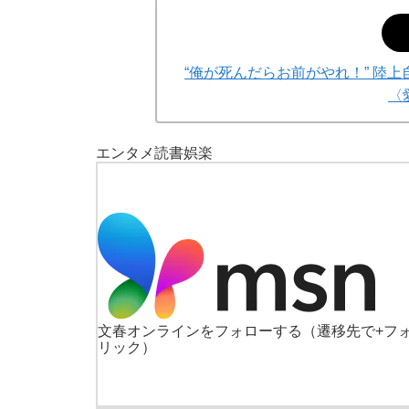
“俺が死んだらお前がやれ！” 陸
〈
エンタメ
読書
娯楽
文春オンラインをフォローする
（遷移先で+フ
リック）