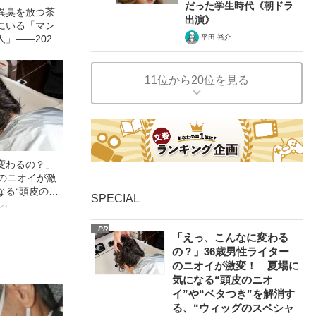
だった学生時代《朝ドラ
異臭を放つ茶
出演》
にいる「マン
」――2021
平田 裕介
11位から20位を見る
変わるの？」
ーのニオイが激
なる“頭皮のニ
SPECIAL
”を解消す
ン）
スペシャリス
PR
徹底ケアとは
「えっ、こんなに変わる
の？」36歳男性ライター
のニオイが激変！ 夏場に
気になる“頭皮のニオ
イ”や“ベタつき”を解消す
る、“ウィッグのスペシャ