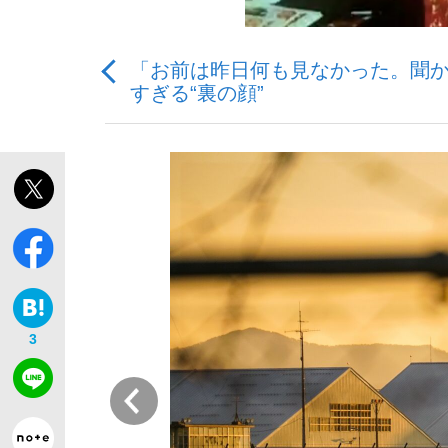
「お前は昨日何も見なかった。聞
すぎる“裏の顔”
「最悪の空気のまま解散」WBC日本代表“敗戦
私のあのとき、私のいま
3
前
「クマが悪者扱いされているのが悲しい」『北
キングの誕生を、目撃せよ。