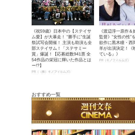
《祝59歳》日本中の【ステイサ
《渡辺淳一原作＆
ム愛】が大暴走！ “勝手に”生誕
監督》“女性の性”
祭試写会開催！ 主演も助演も全
欲作に黒木瞳・西
部ステイサム！「ステサミー
羊が出演決定！《
賞」爆誕！【応募総数941票 全
ている』》
54作品の栄冠に輝いた作品とは
PR（キノフィルムズ）
ー!?】
PR（（株）キノフィルムズ）
おすすめ一覧