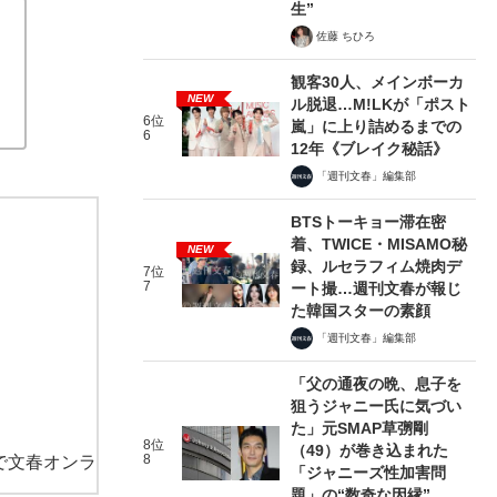
生”
佐藤 ちひろ
観客30人、メインボーカ
NEW
ル脱退…M!LKが「ポスト
6位
嵐」に上り詰めるまでの
6
12年《ブレイク秘話》
「週刊文春」編集部
BTSトーキョー滞在密
着、TWICE・MISAMO秘
NEW
録、ルセラフィム焼肉デ
7位
7
ート撮…週刊文春が報じ
た韓国スターの素顔
「週刊文春」編集部
「父の通夜の晩、息子を
狙うジャニー氏に気づい
た」元SMAP草彅剛
8位
（49）が巻き込まれた
8
で文春オンラ
「ジャニーズ性加害問
題」の“数奇な因縁”