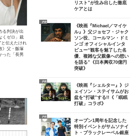
リスト”が生み出した徹底
ケアとは
PR
《映画『Michael／マイケ
める判決が出
ル』》父ジョセフ・ジャク
なくゼロ」裁
ソン役、コールマン・ドミ
”と伝えたけれ
ンゴ オフィシャルインタ
故》父・飯塚
ビュー“観客を魅了した名
かった「長男
優、複雑な父親像への想い
を語る”《日本興収70億円
突破》
PR
《映画『シェルター』》ジ
ェイソン・ステイサムがお
盆を“打破”する!!《「眠眠
打破」コラボ》
PR
オープン1周年を記念した
特別イベントがサムソナイ
ト・ブラックレーベル銀座