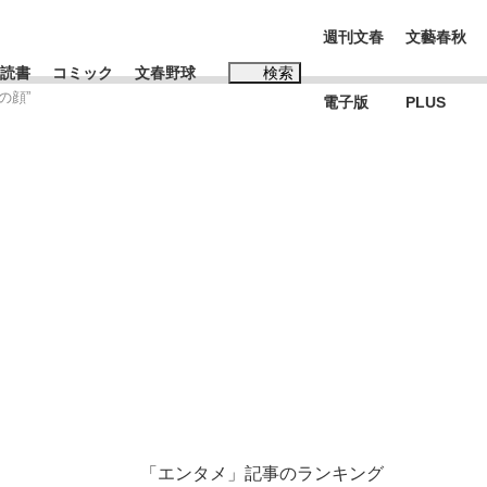
週刊文春
文藝春秋
読書
コミック
文春野球
検索
の顔”
電子版
PLUS
インタビュー
読書
#松田聖子
本田圭佑が初めて明かした日本代表監督に...
K-POPアイドルたち
「エンタメ」記事のランキング