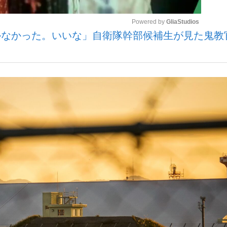
Powered by 
GliaStudios
かなかった。いいな」自衛隊幹部候補生が見た鬼教
観る将棋、読
Mute
”の真実 選手が明かす...
「敗因分析は一切聞かれなか
の国から』倉本聰氏（91...