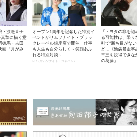
娘・渡邉直子
オープン1周年を記念した特別イ
「トヨタの非を認
を真摯に描く意
ベントがサムソナイト・ブラッ
る可能性は、限り
岡德馬・吉田
クレーベル銀座店で開催 仕事
判で“勝ち目がない
映画『月がみ
も人生も自分らしく～笑顔あふ
ど…《池袋暴走事
れる特別対談～
幸三を説得できな
の葛藤」
PR（サムソナイト・ジャパン）