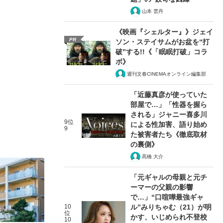
山本 雲丹
《映画『シェルター』》ジェイ
PR
ソン・ステイサムがお盆を“打
破”する!!《「眠眠打破」コラ
ボ》
週刊文春CINEMAオンライン編集部
「近藤真彦が使っていた
部屋で…」「性器を握ら
される」ジャニー喜多川
9位
による性加害、語り始め
9
た被害者たち《徹底取材
の裏側》
髙橋 大介
「元ギャルの母親と元チ
ーマーの父親の影響
で…」“口喧嘩最強ギャ
10
ル”みりちゃむ（21）が明
位
かす、いじめられ不登校
10