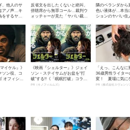
ぎ、他人のサ
反省文を出したくないと絶叫、
隣のベランダから
はアノ声…キ
傍聴席から無罪コール…裁判ウ
色い液体が…本当
為をするヤバ
ォッチャーが見た「ヤバい裁
ションのヤバい住人
2021年
判」――2021年BEST5
上半期BEST5
l／マイケル』》
《映画『シェルター』》ジェイ
「えっ、こんなに
クソン役、コ
ソン・ステイサムがお盆を“打
36歳男性ライタ
ゴ オフィシャ
破”する!!《「眠眠打破」コラ
変！ 夏場に気に
観客を魅了した
ボ》
オイ”や“ベタつき
PR（キノフィルムズ）
PR（株式会社スヴェンソ
像への想いを
る、“ウィッグの
0億円突破》
ト”が生み出した