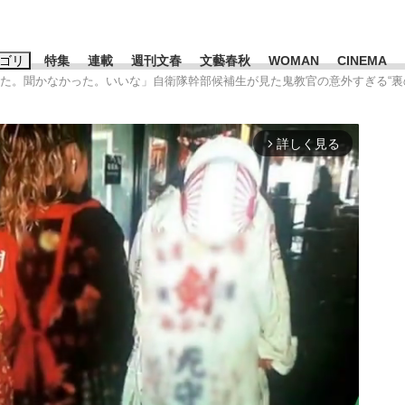
ゴリ
特集
連載
週刊文春
文藝春秋
WOMAN
CINEMA
った。聞かなかった。いいな」自衛隊幹部候補生が見た鬼教官の意外すぎる“裏
キーワード入力
ス
エンタメ
ライフ
ビジネス
詳しく見る
arrow_forward_ios
ーワードタグ一覧
山凌輝
#高市早苗
#後藤真希
#森岡毅
#城彰二
#内田有紀
#亀和田武
み会、JIN→伊豆の...
「90%は失敗する。でも…」
日本生まれの