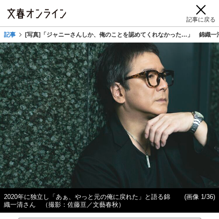
記事に戻る
記事
[写真]「ジャニーさんしか、俺のことを認めてくれなかった…」 錦織一清
2020年に独立し「あぁ、やっと元の俺に戻れた」と語る錦
(画像 1/36)
織一清さん （撮影：佐藤亘／文藝春秋）