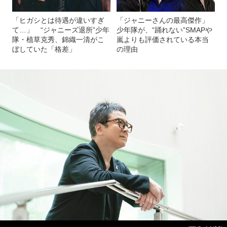
「ヒガシとは待遇が違いすぎ
「ジャニーさんの最高傑作」
て…」 “ジャニーズ退所”少年
少年隊が、“踊れない”SMAPや
隊・植草克秀、錦織一清がこ
嵐よりも評価されている本当
ぼしていた「格差」
の理由