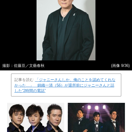
撮影：佐藤亘／文藝春秋
(画像 9/36)
記事を読む
「ジャニーさんしか、俺のことを認めてくれな
かった…」 錦織一清（56）が退所前にジャニーさんと話
した“2時間の電話”