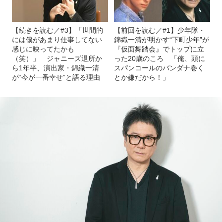
【続きを読む／#3】「世間的
【前回を読む／#1】少年隊・
には僕があまり仕事してない
錦織一清が明かす“下町少年”が
感じに映ってたかも
『仮面舞踏会』でトップに立
（笑）」 ジャニーズ退所か
った20歳のころ 「俺、頭に
ら1年半、演出家・錦織一清
スパンコールのバンダナ巻く
が“今が一番幸せ”と語る理由
とか嫌だから！」