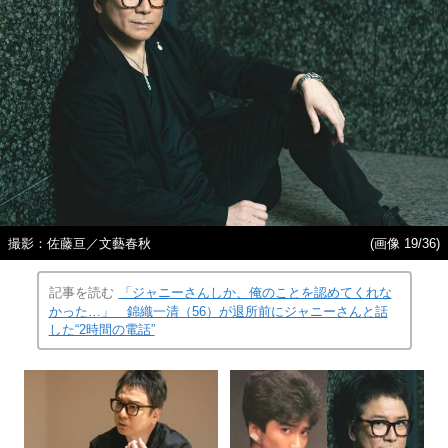
撮影：佐藤亘／文藝春秋
(画像 19/36)
記事を読む
「ジャニーさんしか、俺のことを認めてくれな
かった…」 錦織一清（56）が退所前にジャニーさんと話
した“2時間の電話”