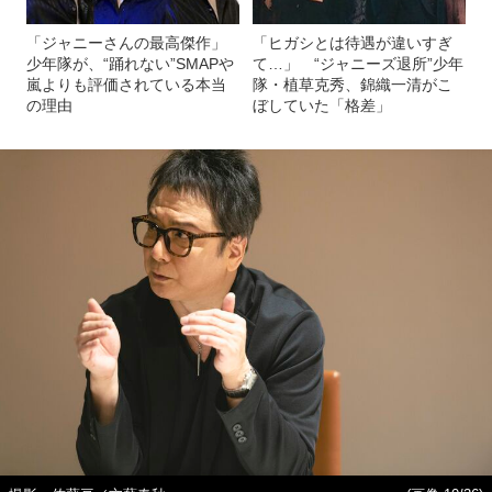
「ジャニーさんの最高傑作」
「ヒガシとは待遇が違いすぎ
少年隊が、“踊れない”SMAPや
て…」 “ジャニーズ退所”少年
嵐よりも評価されている本当
隊・植草克秀、錦織一清がこ
の理由
ぼしていた「格差」