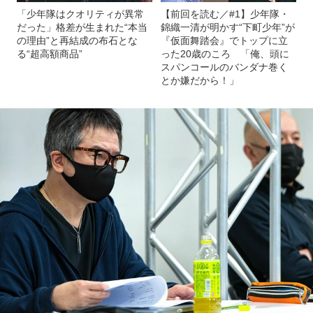
「少年隊はクオリティが異常
【前回を読む／#1】少年隊・
だった」格差が生まれた“本当
錦織一清が明かす“下町少年”が
の理由”と再結成の布石とな
『仮面舞踏会』でトップに立
る“超高額商品”
った20歳のころ 「俺、頭に
スパンコールのバンダナ巻く
とか嫌だから！」