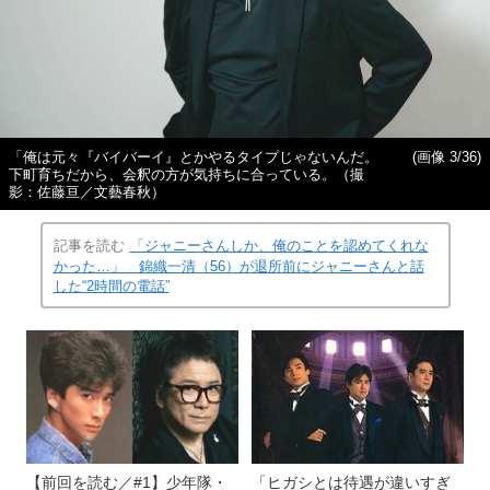
「俺は元々『バイバーイ』とかやるタイプじゃないんだ。
(画像 3/36)
下町育ちだから、会釈の方が気持ちに合っている。（撮
影：佐藤亘／文藝春秋）
記事を読む
「ジャニーさんしか、俺のことを認めてくれな
かった…」 錦織一清（56）が退所前にジャニーさんと話
した“2時間の電話”
【前回を読む／#1】少年隊・
「ヒガシとは待遇が違いすぎ