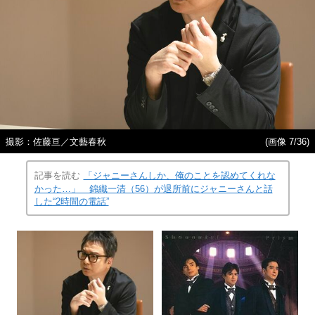
撮影：佐藤亘／文藝春秋
(画像 7/36)
記事を読む
「ジャニーさんしか、俺のことを認めてくれな
かった…」 錦織一清（56）が退所前にジャニーさんと話
した“2時間の電話”