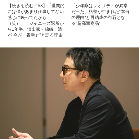
【続きを読む／#3】「世間的
「少年隊はクオリティが異常
には僕があまり仕事してない
だった」格差が生まれた“本当
感じに映ってたかも
の理由”と再結成の布石とな
（笑）」 ジャニーズ退所か
る“超高額商品”
ら1年半、演出家・錦織一清
が“今が一番幸せ”と語る理由