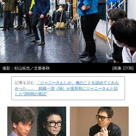
撮影：杉山拓也／文藝春秋
(画像 17/36)
記事を読む
「ジャニーさんしか、俺のことを認めてくれな
かった…」 錦織一清（56）が退所前にジャニーさんと話
した“2時間の電話”