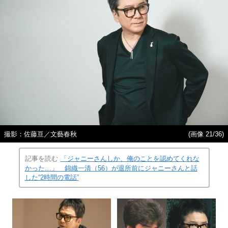
撮影：佐藤亘／文藝春秋
(画像 21/36)
記事を読む
「ジャニーさんしか、俺のことを認めてくれな
かった…」 錦織一清（56）が退所前にジャニーさんと話
した“2時間の電話”