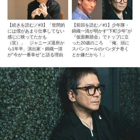
【続きを読む／#3】「世間的
【前回を読む／#1】少年隊・
には僕があまり仕事してない
錦織一清が明かす“下町少年”が
感じに映ってたかも
『仮面舞踏会』でトップに立
（笑）」 ジャニーズ退所か
った20歳のころ 「俺、頭に
ら1年半、演出家・錦織一清
スパンコールのバンダナ巻く
が“今が一番幸せ”と語る理由
とか嫌だから！」