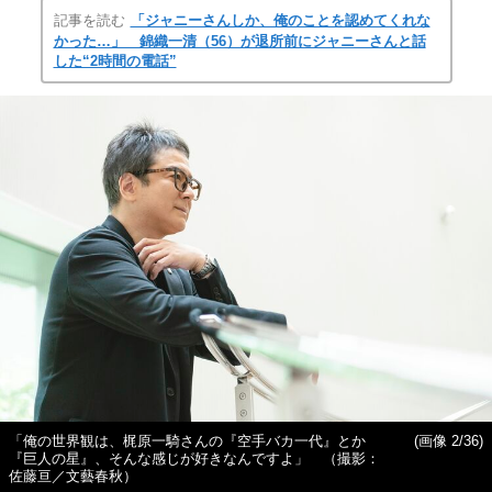
記事を読む
「ジャニーさんしか、俺のことを認めてくれな
かった…」 錦織一清（56）が退所前にジャニーさんと話
した“2時間の電話”
「俺の世界観は、梶原一騎さんの『空手バカ一代』とか
(画像 2/36)
『巨人の星』、そんな感じが好きなんですよ」 （撮影：
佐藤亘／文藝春秋）