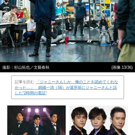
撮影：杉山拓也／文藝春秋
(画像 13/36)
記事を読む
「ジャニーさんしか、俺のことを認めてくれな
かった…」 錦織一清（56）が退所前にジャニーさんと話
した“2時間の電話”