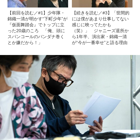
【前回を読む／#1】少年隊・
【続きを読む／#3】「世間的
錦織一清が明かす“下町少年”が
には僕があまり仕事してない
『仮面舞踏会』でトップに立
感じに映ってたかも
った20歳のころ 「俺、頭に
（笑）」 ジャニーズ退所か
スパンコールのバンダナ巻く
ら1年半、演出家・錦織一清
とか嫌だから！」
が“今が一番幸せ”と語る理由