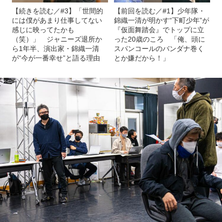
【続きを読む／#3】「世間的
【前回を読む／#1】少年隊・
には僕があまり仕事してない
錦織一清が明かす“下町少年”が
感じに映ってたかも
『仮面舞踏会』でトップに立
（笑）」 ジャニーズ退所か
った20歳のころ 「俺、頭に
ら1年半、演出家・錦織一清
スパンコールのバンダナ巻く
が“今が一番幸せ”と語る理由
とか嫌だから！」