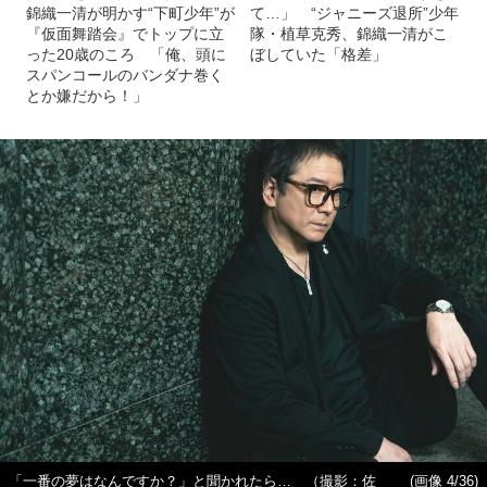
錦織一清が明かす“下町少年”が
て…」 “ジャニーズ退所”少年
『仮面舞踏会』でトップに立
隊・植草克秀、錦織一清がこ
った20歳のころ 「俺、頭に
ぼしていた「格差」
スパンコールのバンダナ巻く
とか嫌だから！」
「一番の夢はなんですか？」と聞かれたら… （撮影：佐
(画像 4/36)