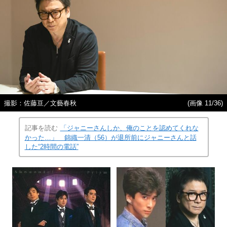
撮影：佐藤亘／文藝春秋
(画像 11/36)
記事を読む
「ジャニーさんしか、俺のことを認めてくれな
かった…」 錦織一清（56）が退所前にジャニーさんと話
した“2時間の電話”