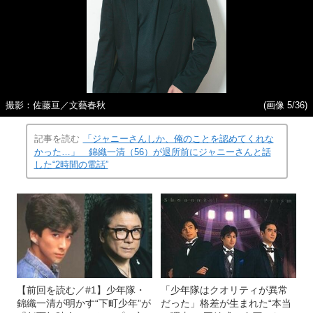
撮影：佐藤亘／文藝春秋
(画像 5/36)
記事を読む
「ジャニーさんしか、俺のことを認めてくれな
かった…」 錦織一清（56）が退所前にジャニーさんと話
した“2時間の電話”
【前回を読む／#1】少年隊・
「少年隊はクオリティが異常
錦織一清が明かす“下町少年”が
だった」格差が生まれた“本当