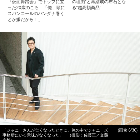
『仮面舞踏会』でトップに立
の理由”と再結成の布石とな
った20歳のころ 「俺、頭に
る“超高額商品”
スパンコールのバンダナ巻く
とか嫌だから！」
「ジャニーさんが亡くなったときに、俺の中でジャニーズ
(画像 6/36)
事務所にいる意味がなくなった」 （撮影：佐藤亘／文藝